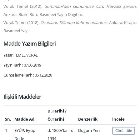
Vural, Temel (2012).
Sümmânî'den Günümüze Oltu Havzası Şairleri.
Ankara: Bizim Büro Basımevi Yayın Dağıtım.
Vural, Temel (2018).
Ozanların Dilinden Kahramanlarımız.
Ankara: Kitapçı
Basımevi Yay.
Madde Yazım Bilgileri
Yazar: TEMEL VURAL
Yayın Tarihi: 07.06.2019
Güncelleme Tarihi: 06.12.2020
İlişkili Maddeler
D.Tarihi /
Sn.
Madde Adı
Ö.Tarihi
Benzerlik
İncele
1
EYÜP, Eyüp
d. 1860\'lar - ö.
Doğum Yeri
Görüntüle
Dede
1934