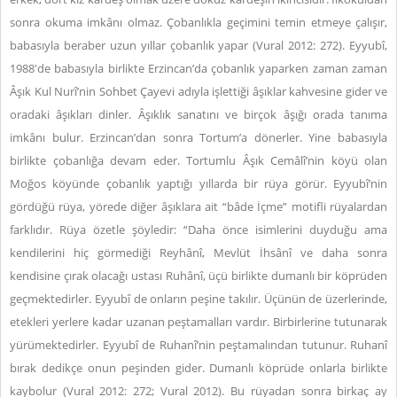
sonra okuma imkânı olmaz. Çobanlıkla geçimini temin etmeye çalışır,
babasıyla beraber uzun yıllar çobanlık yapar (Vural 2012: 272). Eyyubî,
1988'de babasıyla birlikte Erzincan’da çobanlık yaparken zaman zaman
Âşık Kul Nurî’nin Sohbet Çayevi adıyla işlettiği âşıklar kahvesine gider ve
oradaki âşıkları dinler. Âşıklık sanatını ve birçok âşığı orada tanıma
imkânı bulur. Erzincan’dan sonra Tortum’a dönerler. Yine babasıyla
birlikte çobanlığa devam eder. Tortumlu Âşık Cemâlî’nin köyü olan
Moğos köyünde çobanlık yaptığı yıllarda bir rüya görür. Eyyubî’nin
gördüğü rüya, yörede diğer âşıklara ait “bâde İçme” motifli rüyalardan
farklıdır. Rüya özetle şöyledir: “Daha önce isimlerini duyduğu ama
kendilerini hiç görmediği Reyhânî, Mevlüt İhsânî ve daha sonra
kendisine çırak olacağı ustası Ruhânî, üçü birlikte dumanlı bir köprüden
geçmektedirler. Eyyubî de onların peşine takılır. Üçünün de üzerlerinde,
etekleri yerlere kadar uzanan peştamalları vardır. Birbirlerine tutunarak
yürümektedirler. Eyyubî de Ruhanî’nin peştamalından tutunur. Ruhanî
bırak dedikçe onun peşinden gider. Dumanlı köprüde onlarla birlikte
kaybolur (Vural 2012: 272; Vural 2012). Bu rüyadan sonra birkaç ay