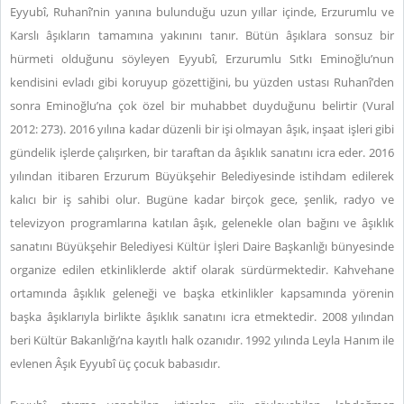
Eyyubî, Ruhanî’nin yanına bulunduğu uzun yıllar içinde, Erzurumlu ve
Karslı âşıkların tamamına yakınını tanır. Bütün âşıklara sonsuz bir
hürmeti olduğunu söyleyen Eyyubî, Erzurumlu Sıtkı Eminoğlu’nun
kendisini evladı gibi koruyup gözettiğini, bu yüzden ustası Ruhanî’den
sonra Eminoğlu’na çok özel bir muhabbet duyduğunu belirtir (Vural
2012: 273). 2016 yılına kadar düzenli bir işi olmayan âşık, inşaat işleri gibi
gündelik işlerde çalışırken, bir taraftan da âşıklık sanatını icra eder. 2016
yılından itibaren Erzurum Büyükşehir Belediyesinde istihdam edilerek
kalıcı bir iş sahibi olur. Bugüne kadar birçok gece, şenlik, radyo ve
televizyon programlarına katılan âşık, gelenekle olan bağını ve âşıklık
sanatını Büyükşehir Belediyesi Kültür İşleri Daire Başkanlığı bünyesinde
organize edilen etkinliklerde aktif olarak sürdürmektedir. Kahvehane
ortamında âşıklık geleneği ve başka etkinlikler kapsamında yörenin
başka âşıklarıyla birlikte âşıklık sanatını icra etmektedir. 2008 yılından
beri Kültür Bakanlığı’na kayıtlı halk ozanıdır. 1992 yılında Leyla Hanım ile
evlenen Âşık Eyyubî üç çocuk babasıdır.