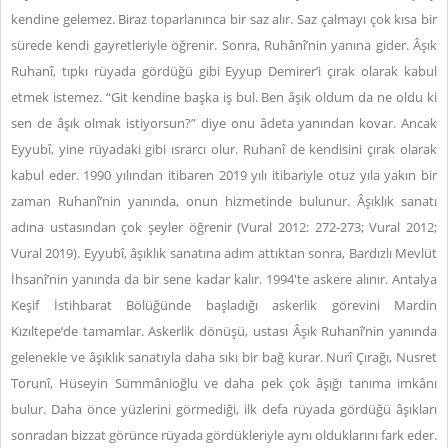
kendine gelemez. Biraz toparlanınca bir saz alır. Saz çalmayı çok kısa bir
sürede kendi gayretleriyle öğrenir. Sonra, Ruhânî’nin yanına gider. Âşık
Ruhanî, tıpkı rüyada gördüğü gibi Eyyup Demirer’i çırak olarak kabul
etmek istemez. “Git kendine başka iş bul. Ben âşık oldum da ne oldu ki
sen de âşık olmak istiyorsun?” diye onu âdeta yanından kovar. Ancak
Eyyubî, yine rüyadaki gibi ısrarcı olur. Ruhanî de kendisini çırak olarak
kabul eder. 1990 yılından itibaren 2019 yılı itibariyle otuz yıla yakın bir
zaman Ruhanî’nin yanında, onun hizmetinde bulunur. Âşıklık sanatı
adına ustasından çok şeyler öğrenir (Vural 2012: 272-273; Vural 2012;
Vural 2019). Eyyubî, âşıklık sanatına adım attıktan sonra, Bardızlı Mevlüt
İhsanî’nin yanında da bir sene kadar kalır. 1994'te askere alınır. Antalya
Keşif İstihbarat Bölüğünde başladığı askerlik görevini Mardin
Kızıltepe’de tamamlar. Askerlik dönüşü, ustası Âşık Ruhanî’nin yanında
gelenekle ve âşıklık sanatıyla daha sıkı bir bağ kurar. Nurî Çırağı, Nusret
Torunî, Hüseyin Sümmânioğlu ve daha pek çok âşığı tanıma imkânı
bulur. Daha önce yüzlerini görmediği, ilk defa rüyada gördüğü âşıkları
sonradan bizzat görünce rüyada gördükleriyle aynı olduklarını fark eder.