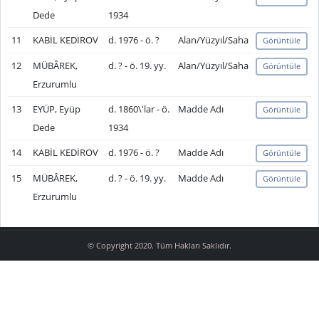
Dede
1934
11
KABİL KEDİROV
d. 1976 - ö. ?
Alan/Yüzyıl/Saha
Görüntüle
12
MÜBÂREK,
d. ? - ö. 19. yy.
Alan/Yüzyıl/Saha
Görüntüle
Erzurumlu
13
EYÜP, Eyüp
d. 1860\'lar - ö.
Madde Adı
Görüntüle
Dede
1934
14
KABİL KEDİROV
d. 1976 - ö. ?
Madde Adı
Görüntüle
15
MÜBÂREK,
d. ? - ö. 19. yy.
Madde Adı
Görüntüle
Erzurumlu
© Copyright 2020. Tüm Hakları Saklıdır.