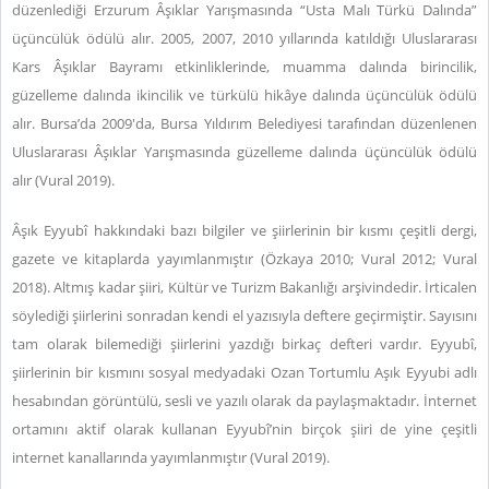
düzenlediği Erzurum Âşıklar Yarışmasında “Usta Malı Türkü Dalında”
üçüncülük ödülü alır. 2005, 2007, 2010 yıllarında katıldığı Uluslararası
Kars Âşıklar Bayramı etkinliklerinde, muamma dalında birincilik,
güzelleme dalında ikincilik ve türkülü hikâye dalında üçüncülük ödülü
alır. Bursa’da 2009'da, Bursa Yıldırım Belediyesi tarafından düzenlenen
Uluslararası Âşıklar Yarışmasında güzelleme dalında üçüncülük ödülü
alır (Vural 2019).
Âşık Eyyubî hakkındaki bazı bilgiler ve şiirlerinin bir kısmı çeşitli dergi,
gazete ve kitaplarda yayımlanmıştır (Özkaya 2010; Vural 2012; Vural
2018). Altmış kadar şiiri, Kültür ve Turizm Bakanlığı arşivindedir. İrticalen
söylediği şiirlerini sonradan kendi el yazısıyla deftere geçirmiştir. Sayısını
tam olarak bilemediği şiirlerini yazdığı birkaç defteri vardır. Eyyubî,
şiirlerinin bir kısmını sosyal medyadaki Ozan Tortumlu Aşık Eyyubi adlı
hesabından görüntülü, sesli ve yazılı olarak da paylaşmaktadır. İnternet
ortamını aktif olarak kullanan Eyyubî’nin birçok şiiri de yine çeşitli
internet kanallarında yayımlanmıştır (Vural 2019).