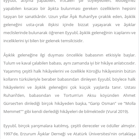
Eyyubî, atışma yapabilen, irticalen şiir söyleyebilen, lebdeğmez
yapabilen kısacası bir âşıkta bulunması gereken özelliklerin hepsini
taşıyan bir sanatkârdır. Uzun yıllar Âşık Ruhanî’ye çıraklık eden, âşıklık
geleneğini usta-çırak ilişkisi içinde bizzat yaşayarak ve âşıklar
meclislerinde bulunarak öğrenen Eyyubî, âşıklık geleneğinin icaplarını ve
inceliklerini iyi bilen bir gelenek temsilcisidir.
Âşıklık geleneğine ilgi duyması öncelikle babasının etkisiyle başlar.
Tulum ve kaval çalabilen babası, aynı zamanda iyi bir hikâye anlatıcısıdır.
Yaşanmış çeşitli halk hikâyelerini ve özellikle Köroğlu hikâyesinin bütün
kollarını türküleriyle beraber babasından dinleyen Eyyubî, böylece halk
hikâyelerini ve âşıklık geleneğini çok küçük yaşlarda tanır. Ustası
Ruhanî’den, babasından ve Tortum’un Aksu köyünden Ahmet
Gürses’ten dinlediği birçok hikâyeden başka, “Garip Osman” ve “Molla
Memmet”" gibi kendi derlediği hikâyeleri de bilmektedir (Vural 2019).
Eyyubî, birçok yarışmalara katılmış, çeşitli dereceler ve ödüller almıştır.
1997'de, Erzurum Âşıklar Derneği ve Atatürk Üniversitesi'nin ortaklaşa