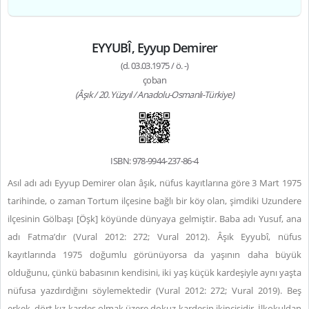
EYYUBÎ, Eyyup Demirer
(d. 03.03.1975 / ö. -)
çoban
(Âşık / 20. Yüzyıl / Anadolu-Osmanlı-Türkiye)
ISBN: 978-9944-237-86-4
Asıl adı adı Eyyup Demirer olan âşık, nüfus kayıtlarına göre 3 Mart 1975
tarihinde, o zaman Tortum ilçesine bağlı bir köy olan, şimdiki Uzundere
ilçesinin Gölbaşı [Öşk] köyünde dünyaya gelmiştir. Baba adı Yusuf, ana
adı Fatma’dır (Vural 2012: 272; Vural 2012). Âşık Eyyubî, nüfus
kayıtlarında 1975 doğumlu görünüyorsa da yaşının daha büyük
olduğunu, çünkü babasının kendisini, iki yaş küçük kardeşiyle aynı yaşta
nüfusa yazdırdığını söylemektedir (Vural 2012: 272; Vural 2019). Beş
erkek, dört kız kardeş olmak üzere dokuz kardeşin ikincisidir. İlkokuldan