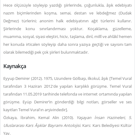
Hece ölçüsüyle söyleyip yazdığı şiirlerinde, çoğunlukla, âşık edebiyatı
nazım biçimlerinden koşma, semai, destan ve lebdeğmez (Dudak
Değmez) türlerini; anonim halk edebiyatının ağıt türlerini kullanır.
Şiirlerinde konu sınırlandırması yoktur. Koçaklama, güzelleme,
muamma, sosyal, siyasi eleştiri, hiciv, taşlama, dinî, millî ve ahlâkî hemen
her konuda irticalen söyleyip daha sonra yazıya geçtiği ve sayısını tam
olarak bilemediği pek çok şiirleri bulunmaktadır.
Kaynakça
Eyyup Demirer (2012). 1975, Uzundere Gölbaşı, ilkokul, âşık [Temel Vural
tarafından 3 Haziran 2012'de yapılan karşılıklı görüşme. Temel Vural
tarafından 11.05.2019 tarihinde telefonda ve internet ortamında yapılan
görüşme. Eyüp Demirer’in gönderdiği bilgi notları, görseller ve ses
kayıtları Temel Vural'ın arşivindedir].
Özkaya, İbrahim, Kemal Alin (2010).
Yaşayan İnsan Hazineleri, 5.
Uluslararası Kars Âşıklar Bayramı Antolojisi.
Kars: Kars Belediyesi Kültür
Yay.