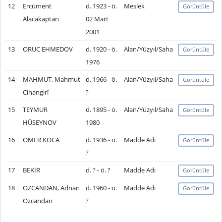
12
Ercüment
d. 1923 - ö.
Meslek
Görüntüle
Alacakaptan
02 Mart
2001
13
ORUC EHMEDOV
d. 1920 - ö.
Alan/Yüzyıl/Saha
Görüntüle
1976
14
MAHMUT, Mahmut
d. 1966 - ö.
Alan/Yüzyıl/Saha
Görüntüle
Cihangirî
?
15
TEYMUR
d. 1895 - ö.
Alan/Yüzyıl/Saha
Görüntüle
HÜSEYNOV
1980
16
ÖMER KOCA
d. 1936 - ö.
Madde Adı
Görüntüle
?
17
BEKİR
d. ? - ö. ?
Madde Adı
Görüntüle
18
ÖZCANDAN, Adnan
d. 1960 - ö.
Madde Adı
Görüntüle
Özcandan
?