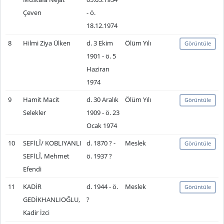
Çeven
- ö.
18.12.1974
8
Hilmi Ziya Ülken
d. 3 Ekim
Ölüm Yılı
Görüntüle
1901 - ö. 5
Haziran
1974
9
Hamit Macit
d. 30 Aralık
Ölüm Yılı
Görüntüle
Selekler
1909 - ö. 23
Ocak 1974
10
SEFİLÎ/ KOBLIYANLI
d. 1870 ? -
Meslek
Görüntüle
SEFİLÎ, Mehmet
ö. 1937 ?
Efendi
11
KADİR
d. 1944 - ö.
Meslek
Görüntüle
GEDİKHANLIOĞLU,
?
Kadir İzci