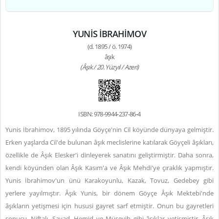
YUNİS İBRAHİMOV
(d. 1895 / ö. 1974)
âşık
(Âşık / 20. Yüzyıl / Azeri)
ISBN: 978-9944-237-86-4
Yunis İbrahimov, 1895 yılında Göyçe'nin Cil köyünde dünyaya gelmiştir.
Erken yaşlarda Cil'de bulunan âşık meclislerine katılarak Göyçeli âşıkları,
özellikle de Âşık Elesker'i dinleyerek sanatını geliştirmiştir. Daha sonra,
kendi köyünden olan Âşık Kasım'a ve Âşık Mehdi'ye çıraklık yapmıştır.
Yunis İbrahimov'un ünü Karakoyunlu, Kazak, Tovuz, Gedebey gibi
yerlere yayılmıştır. Âşık Yunis, bir dönem Göyçe Âşık Mektebi'nde
âşıkların yetişmesi için hususi gayret sarf etmiştir. Onun bu gayretleri
sonucu, Niftalı, Sayad, Hemid ve Müseyib gibi âşıklar yetişmiştir. Âşık