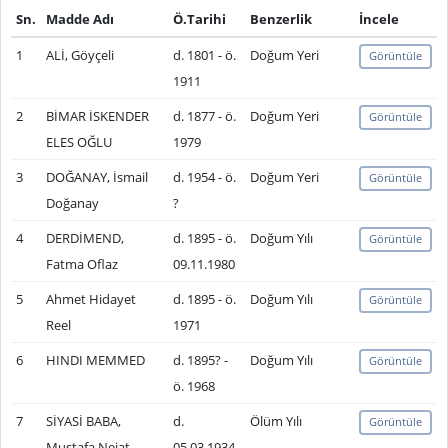
Sn.
Madde Adı
Ö.Tarihi
Benzerlik
İncele
1
ALİ, Göyçeli
d. 1801 - ö.
Doğum Yeri
Görüntüle
1911
2
BİMAR İSKENDER
d. 1877 - ö.
Doğum Yeri
Görüntüle
ELES OĞLU
1979
3
DOĞANAY, İsmail
d. 1954 - ö.
Doğum Yeri
Görüntüle
Doğanay
?
4
DERDİMEND,
d. 1895 - ö.
Doğum Yılı
Görüntüle
Fatma Oflaz
09.11.1980
5
Ahmet Hidayet
d. 1895 - ö.
Doğum Yılı
Görüntüle
Reel
1971
6
HINDI MEMMED
d. 1895? -
Doğum Yılı
Görüntüle
ö. 1968
7
SİYASİ BABA,
d.
Ölüm Yılı
Görüntüle
Mustafa Nejat
05.03.1934