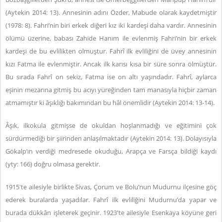
(Aytekin 2014: 13). Annesinin adını Özder, Mabude olarak kaydetmiştir
(1978: 8). Fahri’nin biri erkek diğeri kız iki kardeşi daha vardır. Annesinin
ölümü üzerine, babası Zahide Hanım ile evlenmiş Fahri’nin bir erkek
kardeşi de bu evlilikten olmuştur. Fahrî ilk evliliğini de üvey annesinin
kızı Fatma ile evlenmiştir. Ancak ilk karısı kısa bir süre sonra ölmüştür.
Bu sırada Fahrî on sekiz, Fatma ise on altı yaşındadır. Fahrî, aylarca
eşinin mezarına gitmiş bu acıyı yüreğinden tam manasıyla hiçbir zaman
atmamıştır ki âşıklığı bakımından bu hâl önemlidir (Aytekin 2014: 13-14).
Âşık, ilkokula gitmişse de okuldan hoşlanmadığı ve eğitimini çok
sürdürmediği bir şiirinden anlaşılmaktadır (Aytekin 2014: 13). Dolayısıyla
Gökalp’ın verdiği medresede okuduğu, Arapça ve Farsça bildiği kaydı
(yty: 166) doğru olmasa gerektir.
1915'te ailesiyle birlikte Sivas, Çorum ve Bolu’nun Mudurnu ilçesine göç
ederek buralarda yaşadılar. Fahrî ilk evliliğini Mudurnu’da yapar ve
burada dükkân işleterek geçinir. 1923'te ailesiyle Esenkaya köyüne geri