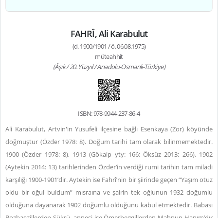
FAHRÎ, Ali Karabulut
(d. 1900/1901 / ö. 06.08.1975)
müteahhit
(Âşık / 20. Yüzyıl / Anadolu-Osmanlı-Türkiye)
ISBN: 978-9944-237-86-4
Ali Karabulut, Artvin'in Yusufeli ilçesine bağlı Esenkaya (Zor) köyünde
doğmuştur (Özder 1978: 8). Doğum tarihi tam olarak bilinmemektedir.
1900 (Özder 1978: 8), 1913 (Gökalp yty: 166; Öksüz 2013: 266), 1902
(Aytekin 2014: 13) tarihlerinden Özder’in verdiği rumi tarihin tam miladi
karşılığı 1900-1901’dir. Aytekin ise Fahrî’nin bir şiirinde geçen “Yaşım otuz
oldu bir oğul buldum” mısraına ve şairin tek oğlunun 1932 doğumlu
olduğuna dayanarak 1902 doğumlu olduğunu kabul etmektedir. Babası
Bozbaşgillerden Şükrü, annesi ise Ömerbeggillerden Mahpup Hanım’dır