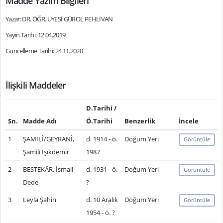
Madde Yazım Bilgileri
Yazar: DR. ÖĞR. ÜYESİ GÜROL PEHLİVAN
Yayın Tarihi: 12.04.2019
Güncelleme Tarihi: 24.11.2020
İlişkili Maddeler
D.Tarihi /
Sn.
Madde Adı
Ö.Tarihi
Benzerlik
İncele
1
ŞAMİLÎ/GEYRANÎ,
d. 1914 - ö.
Doğum Yeri
Görüntüle
Şamili Işıkdemir
1987
2
BESTEKÂR, İsmail
d. 1931 - ö.
Doğum Yeri
Görüntüle
Dede
?
3
Leyla Şahin
d. 10 Aralık
Doğum Yeri
Görüntüle
1954 - ö. ?