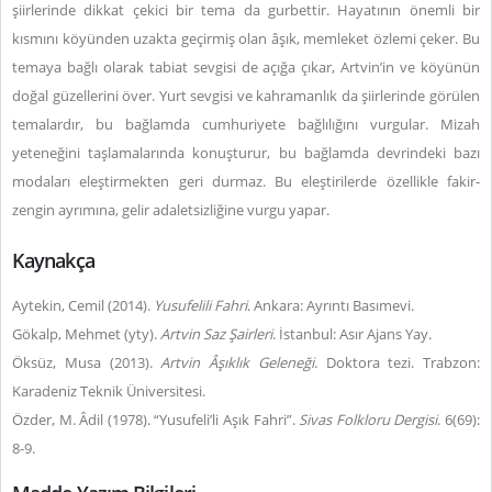
şiirlerinde dikkat çekici bir tema da gurbettir. Hayatının önemli bir
kısmını köyünden uzakta geçirmiş olan âşık, memleket özlemi çeker. Bu
temaya bağlı olarak tabiat sevgisi de açığa çıkar, Artvin’in ve köyünün
doğal güzellerini över. Yurt sevgisi ve kahramanlık da şiirlerinde görülen
temalardır, bu bağlamda cumhuriyete bağlılığını vurgular. Mizah
yeteneğini taşlamalarında konuşturur, bu bağlamda devrindeki bazı
modaları eleştirmekten geri durmaz. Bu eleştirilerde özellikle fakir-
zengin ayrımına, gelir adaletsizliğine vurgu yapar.
Kaynakça
Aytekin, Cemil (2014).
Yusufelili Fahri
. Ankara: Ayrıntı Basımevi.
Gökalp, Mehmet (yty).
Artvin Saz Şairleri
. İstanbul: Asır Ajans Yay.
Öksüz, Musa (2013).
Artvin Âşıklık Geleneği
. Doktora tezi. Trabzon:
Karadeniz Teknik Üniversitesi.
Özder, M. Âdil (1978). “Yusufeli’li Aşık Fahri”.
Sivas Folkloru Dergisi
. 6(69):
8-9.