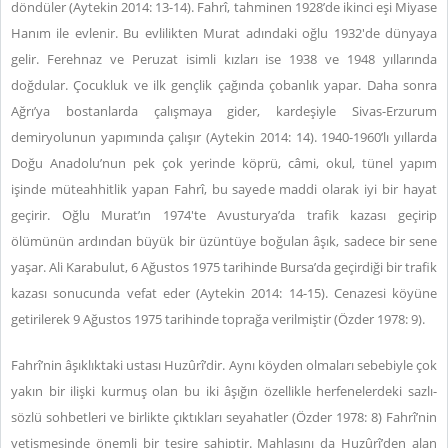
döndüler (Aytekin 2014: 13-14). Fahrî, tahminen 1928’de ikinci eşi Miyase
Hanım ile evlenir. Bu evlilikten Murat adındaki oğlu 1932'de dünyaya
gelir. Ferehnaz ve Peruzat isimli kızları ise 1938 ve 1948 yıllarında
doğdular. Çocukluk ve ilk gençlik çağında çobanlık yapar. Daha sonra
Ağrı’ya bostanlarda çalışmaya gider, kardeşiyle Sivas-Erzurum
demiryolunun yapımında çalışır (Aytekin 2014: 14). 1940-1960’lı yıllarda
Doğu Anadolu’nun pek çok yerinde köprü, câmi, okul, tünel yapım
işinde müteahhitlik yapan Fahrî, bu sayede maddi olarak iyi bir hayat
geçirir. Oğlu Murat’ın 1974'te Avusturya’da trafik kazası geçirip
ölümünün ardından büyük bir üzüntüye boğulan âşık, sadece bir sene
yaşar. Ali Karabulut, 6 Ağustos 1975 tarihinde Bursa’da geçirdiği bir trafik
kazası sonucunda vefat eder (Aytekin 2014: 14-15). Cenazesi köyüne
getirilerek 9 Ağustos 1975 tarihinde toprağa verilmiştir (Özder 1978: 9).
Fahrî’nin âşıklıktaki ustası Huzûrî’dir. Aynı köyden olmaları sebebiyle çok
yakın bir ilişki kurmuş olan bu iki âşığın özellikle herfenelerdeki sazlı-
sözlü sohbetleri ve birlikte çıktıkları seyahatler (Özder 1978: 8) Fahrî’nin
yetişmesinde önemli bir tesire sahiptir. Mahlasını da Huzûrî’den alan