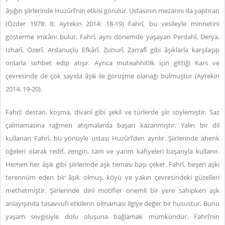
âşığın şiirlerinde Huzûrî’nin etkisi görülür. Ustasının mezarını da yaptıran
(Özder 1978: 8; Aytekin 2014: 18-19) Fahrî, bu vesileyle minnetini
gösterme imkânı bulur. Fahrî, aynı dönemde yaşayan Perdahî, Derya,
İzharî, Özerî, Ardanuçlu Efkârî, Zuhurî, Zarrafî gibi âşıklarla karşılaşıp
onlarla sohbet edip atışır. Ayrıca müteahhitlik için gittiği Kars ve
çevresinde de çok sayıda âşık ile görüşme olanağı bulmuştur (Aytekin
2014: 19-20).
Fahrî; destan, koşma, divanî gibi şekil ve türlerde şiir söylemiştir. Saz
çalmamasına rağmen atışmalarda başarı kazanmıştır. Yalın bir dil
kullanan Fahrî, bu yönüyle ustası Huzûrî’den ayrılır. Şiirlerinde ahenk
öğeleri olarak redif, zengin, tam ve yarım kafiyeleri başarıyla kullanır.
Hemen her âşık gibi şiirlerinde aşk teması başı çeker. Fahrî, beşeri aşkı
terennüm eden bir âşık olmuş, köyü ve yakın çevresindeki güzelleri
methetmiştir. Şiirlerinde dinî motifler önemli bir yere sahipken aşk
anlayışında tasavvufi etkilerin olmaması ilgiye değer bir husustur. Bunu
yaşam sevgisiyle dolu oluşuna bağlamak mümkündür. Fahrî’nin