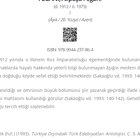
(d. 1912 / ö. 1975)
?
(Âşık / 20. Yüzyıl / Azeri)
ISBN: 978-9944-237-86-4
, 1912 yılında o dönem Rus İmparatorluğu egemenliğinde buluna
naklarda hayatı hakkında yeterli bilgi bulunmayan âşığın medeni 
da doğduğu köyde vefat ettiği belirtilmektedir (Sakaoğlu vd. 1993: 14
öneldiği ve ömrünün büyük bölümünü şiir yazarak geçirdiği ifade 
ni mahlasını kullandığı görülür (Sakaoğlu vd. 1993: 140-142). Genel
ü tercih ettiği söylenebilir.
k (hzl.) (1993).
Türkiye Dışındaki Türk Edebiyatları Antolojisi.
C. 3. 