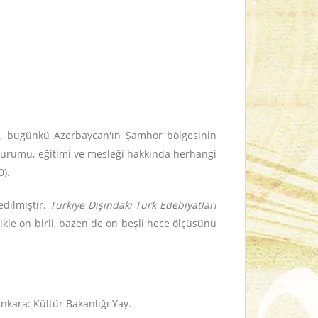
n, bugünkü Azerbaycan'ın Şamhor bölgesinin
durumu, eğitimi ve mesleği hakkında herhangi
0).
edilmiştir.
Türkiye Dışındaki Türk Edebiyatları
likle on birli, bazen de on beşli hece ölçüsünü
Ankara: Kültür Bakanlığı
Yay.