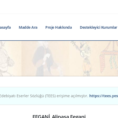
asayfa
Madde Ara
Proje Hakkında
Destekleyici Kurumlar
Edebiyatı Eserler Sözlüğü (TEES) erişime açılmıştır.
https://tees.yes
FEGANİ, Alipaşa Fegani