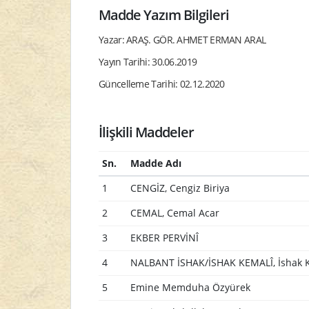
Madde Yazım Bilgileri
Yazar: ARAŞ. GÖR. AHMET ERMAN ARAL
Yayın Tarihi: 30.06.2019
Güncelleme Tarihi: 02.12.2020
İlişkili Maddeler
Sn.
Madde Adı
1
CENGİZ, Cengiz Biriya
2
CEMAL, Cemal Acar
3
EKBER PERVİNÎ
4
NALBANT İSHAK/İSHAK KEMALÎ, İshak 
5
Emine Memduha Özyürek