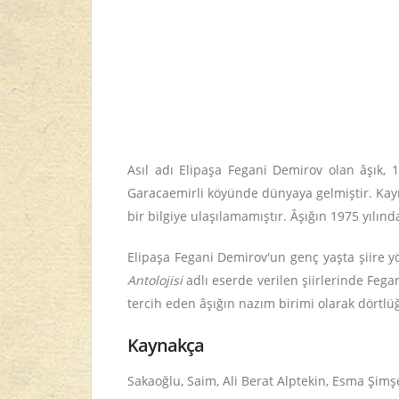
Asıl adı Elipaşa Fegani Demirov olan âşık
Garacaemirli köyünde dünyaya gelmiştir. Kay
bir bilgiye ulaşılamamıştır. Âşığın 1975 yılın
Elipaşa Fegani Demirov'un genç yaşta şiire y
Antolojisi
adlı eserde verilen şiirlerinde Fega
tercih eden âşığın nazım birimi olarak dörtlüğ
Kaynakça
Sakaoğlu, Saim, Ali Berat Alptekin, Esma Şimşe