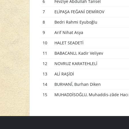
6
Fevziye Abdullah Tansel
7
ELİPAŞA FEĞANİ DEMİROV
8
Bedri Rahmi Eyuboğlu
9
Arif Nihat Asya
10
HALET SEADETİ
11
BABACANLI, Kadir Veliyev
12
NOVRUZ KARATEHLELİ
13
ALİ RAŞİDİ
14
BURHANÎ, Burhan Diken
15
MUHADDİSOĞLU, Muhaddis-zâde Hacı