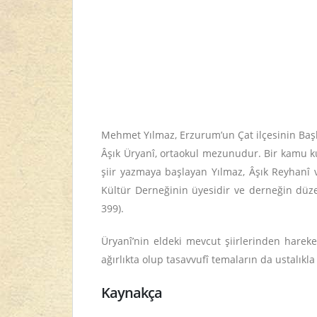
Mehmet Yılmaz, Erzurum’un Çat ilçesinin Başb
Âşık Üryanî, ortaokul mezunudur. Bir kamu ku
şiir yazmaya başlayan Yılmaz, Âşık Reyhanî 
Kültür Derneğinin üyesidir ve derneğin düzen
399).
Üryanî’nin eldeki mevcut şiirlerinden hareket
ağırlıkta olup tasavvufî temaların da ustalıkla 
Kaynakça