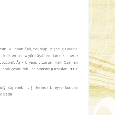
nı kullanan âşık, evli olup üç çocuğu vardır.
tirdikten sonra yöre âşıklarından etkilenerek
pot.com). Âşık Üryanî, Erzurum Halk Ozanları
arak çeşitli ödüller almıştır (Özarslan 2001:
iği söylenebilir. Şiirlerinde bireysel konular
ç içedir.