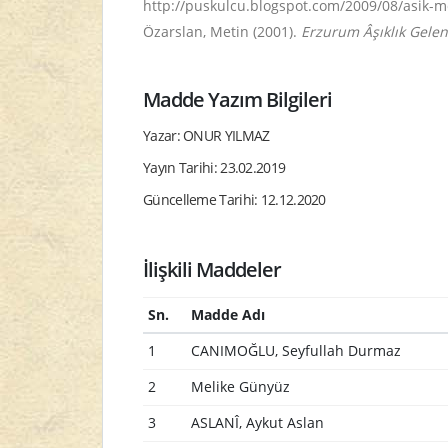
http://puskulcu.blogspot.com/2009/08/asik-me
Özarslan, Metin (2001).
Erzurum Âşıklık Gelen
Madde Yazım Bilgileri
Yazar: ONUR YILMAZ
Yayın Tarihi: 23.02.2019
Güncelleme Tarihi: 12.12.2020
İlişkili Maddeler
Sn.
Madde Adı
1
CANIMOĞLU, Seyfullah Durmaz
2
Melike Günyüz
3
ASLANÎ, Aykut Aslan