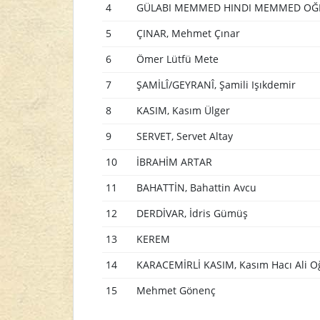
4
GÜLABI MEMMED HINDI MEMMED OĞ
5
ÇINAR, Mehmet Çınar
6
Ömer Lütfü Mete
7
ŞAMİLÎ/GEYRANÎ, Şamili Işıkdemir
8
KASIM, Kasım Ülger
9
SERVET, Servet Altay
10
İBRAHİM ARTAR
11
BAHATTİN, Bahattin Avcu
12
DERDİVAR, İdris Gümüş
13
KEREM
14
KARACEMİRLİ KASIM, Kasım Hacı Ali O
15
Mehmet Gönenç