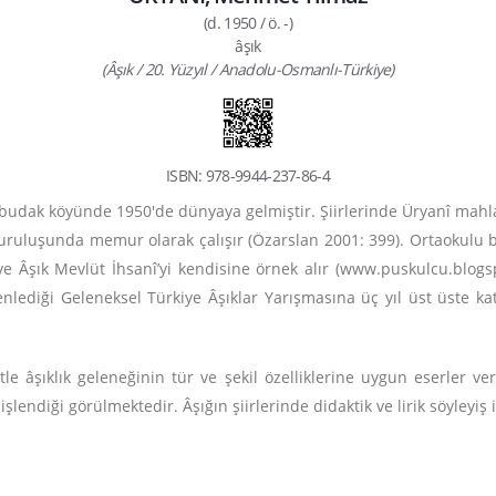
(d. 1950 / ö. -)
âşık
(Âşık / 20. Yüzyıl / Anadolu-Osmanlı-Türkiye)
ISBN: 978-9944-237-86-4
udak köyünde 1950'de dünyaya gelmiştir. Şiirlerinde Üryanî mahlası
ruluşunda memur olarak çalışır (Özarslan 2001: 399). Ortaokulu bi
ve Âşık Mevlüt İhsanî’yi kendisine örnek alır (www.puskulcu.blogs
lediği Geleneksel Türkiye Âşıklar Yarışmasına üç yıl üst üste katıl
le âşıklık geleneğinin tür ve şekil özelliklerine uygun eserler verd
işlendiği görülmektedir. Âşığın şiirlerinde didaktik ve lirik söyleyiş i