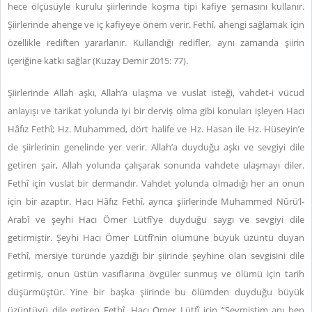
hece ölçüsüyle kurulu şiirlerinde koşma tipi kafiye şemasını kullanır.
Şiirlerinde ahenge ve iç kafiyeye önem verir. Fethî, ahengi sağlamak için
özellikle rediften yararlanır. Kullandığı redifler, aynı zamanda şiirin
içeriğine katkı sağlar (Kuzay Demir 2015: 77).
Şiirlerinde Allah aşkı, Allah’a ulaşma ve vuslat isteği, vahdet-i vücud
anlayışı ve tarikat yolunda iyi bir derviş olma gibi konuları işleyen Hacı
Hâfız Fethî; Hz. Muhammed, dört halife ve Hz. Hasan ile Hz. Hüseyin’e
de şiirlerinin genelinde yer verir. Allah’a duyduğu aşkı ve sevgiyi dile
getiren şair, Allah yolunda çalışarak sonunda vahdete ulaşmayı diler.
Fethî için vuslat bir dermandır. Vahdet yolunda olmadığı her an onun
için bir azaptır. Hacı Hâfız Fethî, ayrıca şiirlerinde Muhammed Nûrü’l-
Arabî ve şeyhi Hacı Ömer Lütfî’ye duyduğu saygı ve sevgiyi dile
getirmiştir. Şeyhi Hacı Ömer Lütfî’nin ölümüne büyük üzüntü duyan
Fethî, mersiye türünde yazdığı bir şiirinde şeyhine olan sevgisini dile
getirmiş, onun üstün vasıflarına övgüler sunmuş ve ölümü için tarih
düşürmüştür. Yine bir başka şiirinde bu ölümden duyduğu büyük
üzüntüyü dile getiren Fethî, Hacı Ömer Lütfî için “Sevmiştim anı ben