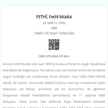
FETHÎ, Fethî Müdüt
(d. 1895 / ö. 1978)
hâfız
(Tekke / 20. Yüzyıl / Türkiye Dışı)
ISBN: 978-9944-237-86-4
Asıl adı Fethî Müdüt olan şair 1895'te Kosova Prizren'in Aşağı Tabakhane
mahallesinde doğmuştur. Asıl adının yanı sıra Ahmet ismini de kendisine
uygun bulduğu için kullanmayı tercih etmiştir. Hacı Hâfız Fethî Efendi
olarak da tanınır. Kosova’da Melâmî yoluna mensup mutasavvıf şairin
babasının adı Recep, annesinin adı ise Zümrüt'tür. İlk eğitimini
Dragoman İbtidaî Mektebinde tamamlamış ve 11 yaşında hâfız
olmuştur. Daha sonra Gazi Mehmet Paşa Medresesini bitirerek
müderris olarak çalışmaya başlamıştır. Fethî, 1915-1918 yılları arasında