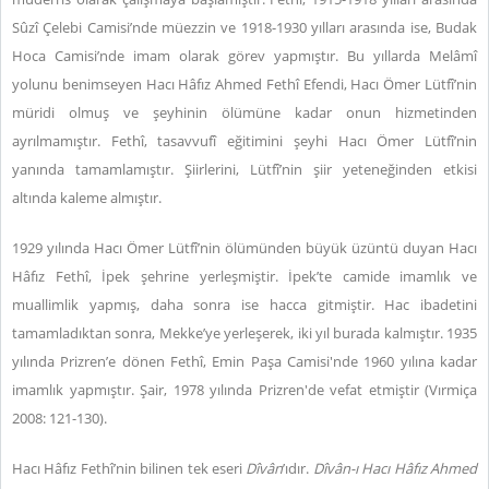
Sûzî Çelebi Camisi’nde müezzin ve 1918-1930 yılları arasında ise, Budak
Hoca Camisi’nde imam olarak görev yapmıştır. Bu yıllarda Melâmî
yolunu
benimseyen Hacı Hâfız Ahmed Fethî Efendi, Hacı Ömer Lütfî’nin
müridi olmuş ve şeyhinin ölümüne kadar onun hizmetinden
ayrılmamıştır. Fethî, tasavvufî eğitimini şeyhi Hacı Ömer Lütfî’nin
yanında tamamlamıştır. Şiirlerini, Lütfî’nin şiir yeteneğinden etkisi
altında kaleme almıştır.
1929 yılında Hacı Ömer Lütfî’nin ölümünden büyük üzüntü duyan Hacı
Hâfız Fethî, İpek şehrine yerleşmiştir. İpek’te camide imamlık ve
muallimlik yapmış, daha sonra ise hacca gitmiştir. Hac ibadetini
tamamladıktan sonra, Mekke’ye yerleşerek, iki yıl burada kalmıştır. 1935
yılında Prizren’e dönen Fethî, Emin Paşa Camisi'nde 1960 yılına kadar
imamlık yapmıştır. Şair, 1978 yılında Prizren'de vefat etmiştir (Vırmiça
2008: 121-130).
Hacı Hâfız Fethî’nin bilinen tek eseri
Dîvân
’ıdır.
Dîvân-ı Hacı Hâfız Ahmed