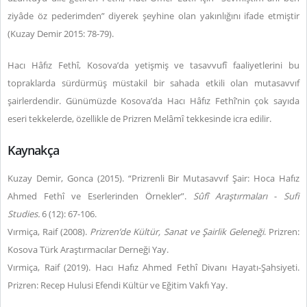
ziyâde öz pederimden” diyerek şeyhine olan yakınlığını ifade etmiştir
(Kuzay Demir 2015: 78-79).
Hacı Hâfız Fethî, Kosova’da yetişmiş ve tasavvufî faaliyetlerini bu
topraklarda sürdürmüş müstakil bir sahada etkili olan mutasavvıf
şairlerdendir. Günümüzde Kosova’da Hacı Hâfız Fethî’nin çok sayıda
eseri tekkelerde, özellikle de Prizren Melâmȋ tekkesinde icra edilir.
Kaynakça
Kuzay Demir, Gonca (2015). “Prizrenli Bir Mutasavvıf Şair: Hoca Hafız
Ahmed Fethî ve Eserlerinden Örnekler”.
Sûfî Araştırmaları
-
Sufi
Studies.
6 (12): 67-106.
Vırmiça, Raif (2008).
Prizren’de Kültür, Sanat ve Şairlik Geleneği
. Prizren:
Kosova Türk Araştırmacılar Derneği Yay.
Vırmiça, Raif (2019). Hacı Hafız Ahmed Feth
î
Divanı Hayatı-Şahsiyeti.
Prizren: Recep Hulusi Efendi Kültür ve Eğitim Vakfı Yay.