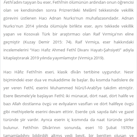
Fethî
adını taşıyan bu eser, Fethî’nin ölümünün ardından onun öğrencisi
olan ve kendisinden sonra Prizren’deki Melâmî tekkesinde vekillik
görevini üstlenen Hacı Adnan Nurko’nun muhafazasındadır. Adnan
Nurko'nun 2014 yılında ölümüyle birlikte eser, aynı tekkede vekillik
yapan ve Kosovalı Türk bir araştırmacı olan Raif Vırmiça'nın eline
geçmiştir (Kuzay Demir 2015: 74).
Raif Vırmiça, eser hakkındaki
incelemelerini “Hacı Hafız Ahmed Feth
î
Divanı Hayatı-Şahsiyeti” adıyla
kitaplaştırarak 2019 yılında yayımlamıştır (Vırmiça 2019).
Hacı Hâfız Fethî’nin eseri, klasik dîvân tertibine uygundur. Nesir
biçimindeki eser dua ve mukaddime ile başlar. Bu kısımda hadislere de
yer veren Fethî, eserini Muhammed Nûrü’l-Arabî’ye takdim etmiştir.
Esere Besmele'yle başlayan Fethî; iki münacat, dört naat, dört halife ve
bazı Allah dostlarına övgü ve evliyaların vasıfları ve dört halifeye övgü
gibi methiyelerle eserini devam ettirir. Eserde çok sayıda ilahi ve gazel
türünde şiir vardır. Ayrıca eserin iç kısmında da naat türünde şiirler
bulunur. Fethî’nin Dîvân’ının sonunda, eseri 10 Şubat 1970’te
tamamladığını bildirdiği altmış yedi beyit, bir bentten oluşan ve