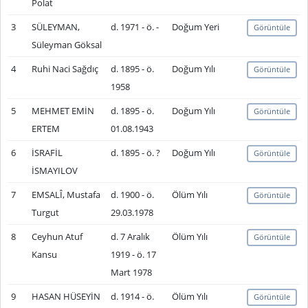
Polat
3
SÜLEYMAN,
d. 1971 - ö. -
Doğum Yeri
Görüntüle
Süleyman Göksal
4
Ruhi Naci Sağdıç
d. 1895 - ö.
Doğum Yılı
Görüntüle
1958
5
MEHMET EMİN
d. 1895 - ö.
Doğum Yılı
Görüntüle
ERTEM
01.08.1943
6
İSRAFİL
d. 1895 - ö. ?
Doğum Yılı
Görüntüle
İSMAYILOV
7
EMSALÎ, Mustafa
d. 1900 - ö.
Ölüm Yılı
Görüntüle
Turgut
29.03.1978
8
Ceyhun Atuf
d. 7 Aralık
Ölüm Yılı
Görüntüle
Kansu
1919 - ö. 17
Mart 1978
9
HASAN HÜSEYİN
d. 1914 - ö.
Ölüm Yılı
Görüntüle