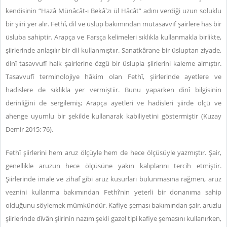
kendisinin “Hazâ Münâcât-ı Bekâ‛zı ül Hâcât” adını verdiği uzun soluklu
bir şiiri yer alır. Fethî, dil ve üslup bakımından mutasavvıf şairlere has bir
üsluba sahiptir. Arapça ve Farsça kelimeleri sıklıkla kullanmakla birlikte,
şiirlerinde anlaşılır bir dil kullanmıştıır. Sanatkârane bir üsluptan ziyade,
dinî tasavvufî halk şairlerine özgü bir üslupla şiirlerini kaleme almıştır.
Tasavvufî terminolojiye hâkim olan Fethî, şiirlerinde ayetlere ve
hadislere de sıklıkla yer vermiştiir. Bunu yaparken dinî bilgisinin
derinliğini de sergilemiş; Arapça ayetleri ve hadisleri şiirde ölçü ve
ahenge uyumlu bir şekilde kullanarak kabiliyetini göstermiştir (Kuzay
Demir 2015: 76).
Fethî şiirlerini hem aruz ölçüyle hem de hece ölçüsüyle yazmıştır. Şair,
genellikle aruzun hece ölçüsüne yakın kalıplarını tercih etmiştir.
Şiirlerinde imale ve zihaf gibi aruz kusurları bulunmasına rağmen, aruz
veznini kullanma bakımından Fethî’nin yeterli bir donanıma sahip
olduğunu söylemek mümkündür. Kafiye şeması bakımından şair, aruzlu
şiirlerinde dîvân şiirinin nazım şekli gazel tipi kafiye şemasını kullanırken,