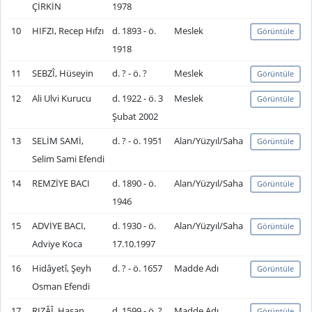
ÇİRKİN
1978
10
HIFZI, Recep Hıfzı
d. 1893 - ö.
Meslek
Görüntüle
1918
11
SEBZÎ, Hüseyin
d. ? - ö. ?
Meslek
Görüntüle
12
Ali Ulvi Kurucu
d. 1922 - ö. 3
Meslek
Görüntüle
Şubat 2002
13
SELİM SAMİ,
d. ? - ö. 1951
Alan/Yüzyıl/Saha
Görüntüle
Selim Sami Efendi
14
REMZİYE BACI
d. 1890 - ö.
Alan/Yüzyıl/Saha
Görüntüle
1946
15
ADVİYE BACI,
d. 1930 - ö.
Alan/Yüzyıl/Saha
Görüntüle
Adviye Koca
17.10.1997
16
Hidâyetî, Şeyh
d. ? - ö. 1657
Madde Adı
Görüntüle
Osman Efendi
17
RIZÂÎ, Hasan
d. 1599 - ö. ?
Madde Adı
Görüntüle