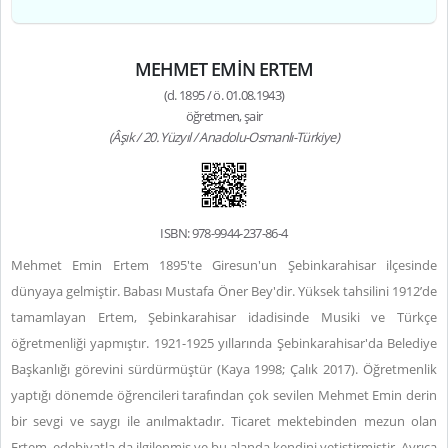
MEHMET EMİN ERTEM
(d. 1895 / ö. 01.08.1943)
öğretmen, şair
(Âşık / 20. Yüzyıl / Anadolu-Osmanlı-Türkiye)
ISBN: 978-9944-237-86-4
Mehmet Emin Ertem 1895'te Giresun'un Şebinkarahisar ilçesinde
dünyaya gelmiştir. Babası Mustafa Öner Bey'dir. Yüksek tahsilini 1912’de
tamamlayan Ertem, Şebinkarahisar idadisinde Musiki ve Türkçe
öğretmenliği yapmıştır. 1921-1925 yıllarında Şebinkarahisar'da Belediye
Başkanlığı görevini sürdürmüştür (Kaya 1998; Çalık 2017).
Öğretmenlik
yaptığı dönemde öğrencileri tarafından çok sevilen Mehmet Emin derin
bir sevgi ve saygı ile anılmaktadır.
Ticaret mektebinden mezun olan
Ertem, edebiyatla da ilgilenmiş ve bu alanda kendini yetiştirmiştir. Ayrıca