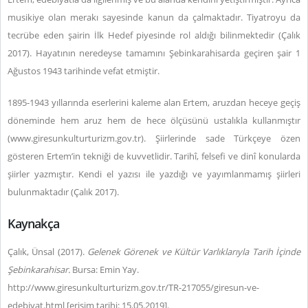
musikiye olan merakı sayesinde kanun da çalmaktadır. Tiyatroyu da
tecrübe eden şairin İlk Hedef piyesinde rol aldığı bilinmektedir (Çalık
2017).
Hayatının neredeyse tamamını Şebinkarahisarda geçiren şair 1
Ağustos 1943 tarihinde vefat etmiştir.
1895-1943 yıllarında eserlerini kaleme alan Ertem, aruzdan heceye geçiş
döneminde hem aruz hem de hece ölçüsünü ustalıkla kullanmıştır
(www.giresunkulturturizm.gov.tr). Şiirlerinde sade Türkçeye özen
gösteren Ertem’in tekniği de kuvvetlidir. Tarihî, felsefi ve dinî konularda
şiirler yazmıştır. Kendi el yazısı ile yazdığı ve yayımlanmamış şiirleri
bulunmaktadır (Çalık 2017).
Kaynakça
Çalık, Ünsal (2017).
Gelenek Görenek ve Kültür Varlıklarıyla Tarih İçinde
Şebinkarahisar.
Bursa: Emin Yay.
http://www.giresunkulturturizm.gov.tr/TR-217055/giresun-ve-
edebiyat.html [erişim tarihi: 15.05.2019].