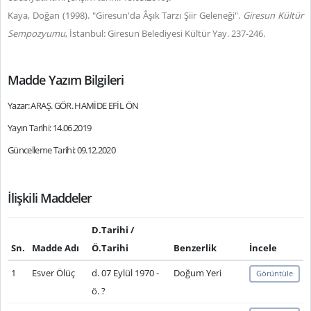
Kaya, Doğan (1998). "Giresun'da Âşık Tarzı Şiir Geleneği".
Giresun Kültür
Sempozyumu
, İstanbul: Giresun Belediyesi Kültür Yay. 237-246.
Madde Yazım Bilgileri
Yazar: ARAŞ. GÖR. HAMİDE EFİL ÖN
Yayın Tarihi: 14.06.2019
Güncelleme Tarihi: 09.12.2020
İlişkili Maddeler
D.Tarihi /
Sn.
Madde Adı
Ö.Tarihi
Benzerlik
İncele
1
Esver Ölüç
d. 07 Eylül 1970 -
Doğum Yeri
Görüntüle
ö. ?