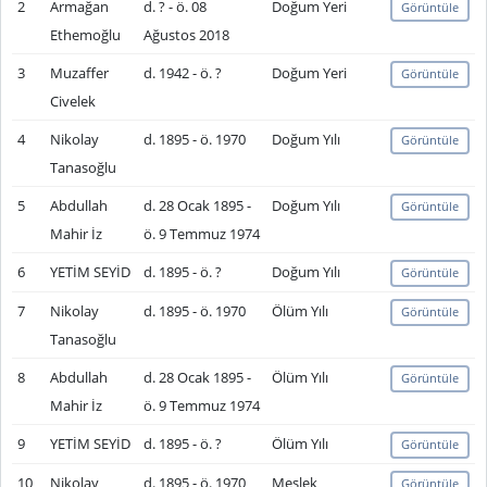
2
Armağan
d. ? - ö. 08
Doğum Yeri
Görüntüle
Ethemoğlu
Ağustos 2018
3
Muzaffer
d. 1942 - ö. ?
Doğum Yeri
Görüntüle
Civelek
4
Nikolay
d. 1895 - ö. 1970
Doğum Yılı
Görüntüle
Tanasoğlu
5
Abdullah
d. 28 Ocak 1895 -
Doğum Yılı
Görüntüle
Mahir İz
ö. 9 Temmuz 1974
6
YETİM SEYİD
d. 1895 - ö. ?
Doğum Yılı
Görüntüle
7
Nikolay
d. 1895 - ö. 1970
Ölüm Yılı
Görüntüle
Tanasoğlu
8
Abdullah
d. 28 Ocak 1895 -
Ölüm Yılı
Görüntüle
Mahir İz
ö. 9 Temmuz 1974
9
YETİM SEYİD
d. 1895 - ö. ?
Ölüm Yılı
Görüntüle
10
Nikolay
d. 1895 - ö. 1970
Meslek
Görüntüle