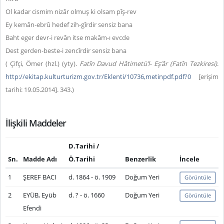
Ol kadar cismim nizâr olmuş ki olsam pîş-rev
Ey kemân-ebrû hedef zih-gîrdir sensiz bana
Baht eger devr-i revân itse makâm-ı evcde
Dest gerden-beste-i zencîrdir sensiz bana
( Çifçi, Ömer (hzl.) (yty).
Fatîn Davud Hâtimetü’l- Eş‘âr (Fatîn Tezkiresi)
.
http://ekitap.kulturturizm.gov.tr/Eklenti/10736,metinpdf.pdf?0
[erişim
tarihi: 19.05.2014]. 343.)
İlişkili Maddeler
D.Tarihi /
Sn.
Madde Adı
Ö.Tarihi
Benzerlik
İncele
1
ŞEREF BACI
d. 1864 - ö. 1909
Doğum Yeri
Görüntüle
2
EYÜB, Eyüb
d. ? - ö. 1660
Doğum Yeri
Görüntüle
Efendi