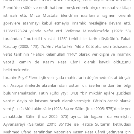
Efendi’den sülüs ve nesih hatlarını meşk ederek birçok mushaf ve kitap
istinsah etti. Mirzâ Mustafa Efendi’nin ısrarlarına rağmen önemli
görevlere atanmayı kabul etmeyip imamlık mesleğine devam etti.
1136/1723-24 yılında vefat etti. Vefatına Müstakimzâde (1928: 53)
tarafından “mu‘tekif-i vuslat 1136” terkibi ile tarih düşürüldü. Fakat
Karatay (2008: 173),
Tuhfe-i Hattatin
’in Yıldız Kütüphanesi nüshasında
vefat tarihinin “Hâfız-ı Kelâmullah 1146” olarak verildiğini ve imamlık
yaptığı camiin de Kasım Paşa Câmii olarak kayıtlı olduğunu
belirtmektedir.
İbrahim Feyzî Efendi, şiir ve inşada mahir, tarih düşürmede üstat bir şair
idi. Arapça ilimlerde akranlarından üstün idi. Eserlerine dair bir bilgi
bulunmamaktadır. Fatin (Çifci yty.: 343) “bir mikdâr eş‘âr-ı güzîdesi
vardır” deyip bir kıt‘asını örnek olarak vermiştir. Fâtin’in örnek olarak
verdiği kıt‘a Müstakimzâde (1928: 54) ve Sâlim (İnce 2005: 575)’de de yer
almaktadır. Sâlim (İnce 2005: 575) ayrıca bir lugazını da vermiştir.
Ayvansarâyî (Galitekin 2001: 361)’de ise Hatice Sultan’ın kethüdası
Mehmed Efendi tarafından yaptırılan Kasım Paşa Câmii Şadırvanı için