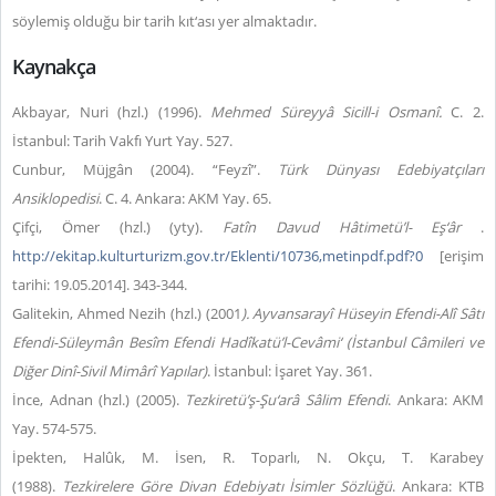
söylemiş olduğu bir tarih kıt‘ası yer almaktadır.
Kaynakça
Akbayar, Nuri (hzl.) (1996).
Mehmed Süreyyâ Sicill-i Osmanî.
C. 2.
İstanbul: Tarih Vakfı Yurt Yay. 527.
Cunbur, Müjgân (2004). “Feyzî”.
Türk Dünyası Edebiyatçıları
Ansiklopedisi
. C. 4. Ankara: AKM Yay. 65.
Çifçi, Ömer (hzl.) (yty).
Fatîn Davud Hâtimetü’l- Eş‘âr
.
http://ekitap.kulturturizm.gov.tr/Eklenti/10736,metinpdf.pdf?0
[erişim
tarihi: 19.05.2014]. 343-344.
Galitekin, Ahmed Nezih (hzl.) (2001
). Ayvansarayî Hüseyin Efendi-Alî Sâtı
Efendi-Süleymân Besîm Efendi Hadîkatü’l-Cevâmi‘ (İstanbul Câmileri ve
Diğer Dinî-Sivil Mimârî Yapılar)
. İstanbul: İşaret Yay. 361.
İnce, Adnan (hzl.) (2005).
Tezkiretü’ş-Şu‘arâ Sâlim Efendi
. Ankara: AKM
Yay. 574-575.
İpekten, Halûk, M. İsen, R. Toparlı, N. Okçu, T. Karabey
(1988).
Tezkirelere Göre Divan Edebiyatı İsimler Sözlüğü
. Ankara: KTB