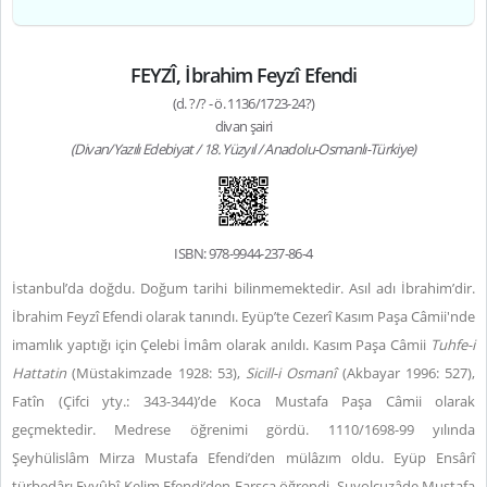
FEYZÎ, İbrahim Feyzî Efendi
(d. ?/? - ö. 1136/1723-24?)
divan şairi
(Divan/Yazılı Edebiyat / 18. Yüzyıl / Anadolu-Osmanlı-Türkiye)
ISBN: 978-9944-237-86-4
İstanbul’da doğdu. Doğum tarihi bilinmemektedir. Asıl adı İbrahim’dir.
İbrahim Feyzî Efendi olarak tanındı. Eyüp’te Cezerî Kasım Paşa Câmii'nde
imamlık yaptığı için Çelebi İmâm olarak anıldı. Kasım Paşa Câmii
Tuhfe-i
Hattatin
(Müstakimzade 1928: 53),
Sicill-i Osmanî
(Akbayar 1996: 527),
Fatîn (Çifci yty.: 343-344)’de Koca Mustafa Paşa Câmii olarak
geçmektedir. Medrese öğrenimi gördü. 1110/1698-99 yılında
Şeyhülislâm Mirza Mustafa Efendi’den mülâzım oldu. Eyüp Ensârî
türbedârı Eyyûbî Kelim Efendi’den Farsça öğrendi. Suyolcuzâde Mustafa