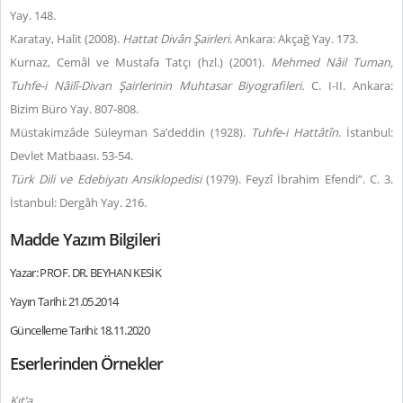
Yay. 148.
Karatay, Halit (2008).
Hattat Divân Şairleri
. Ankara: Akçağ Yay. 173.
Kurnaz, Cemâl ve Mustafa Tatçı (hzl.) (2001).
Mehmed Nâil Tuman,
Tuhfe-i Nâilî-Divan Şairlerinin Muhtasar Biyografileri.
C. I-II. Ankara:
Bizim Büro Yay. 807-808.
Müstakimzâde Süleyman Sa’deddin (1928).
Tuhfe-i Hattâtîn
. İstanbul:
Devlet Matbaası. 53-54.
Türk Dili ve Edebiyatı Ansiklopedisi
(1979). Feyzî İbrahim Efendi”. C. 3.
İstanbul: Dergâh Yay. 216.
Madde Yazım Bilgileri
Yazar: PROF. DR. BEYHAN KESİK
Yayın Tarihi: 21.05.2014
Güncelleme Tarihi: 18.11.2020
Eserlerinden Örnekler
Kıt‘a