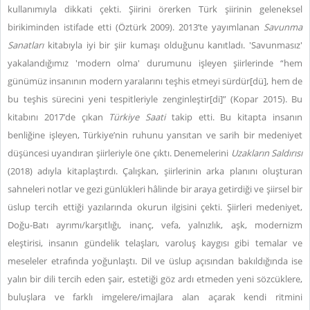
kullanımıyla dikkati çekti. Şiirini örerken Türk şiirinin geleneksel
birikiminden istifade etti (Öztürk 2009). 2013’te yayımlanan
Savunma
Sanatları
kitabıyla iyi bir şiir kumaşı olduğunu kanıtladı. 'Savunmasız'
yakalandığımız 'modern olma' durumunu işleyen şiirlerinde “hem
günümüz insanının modern yaralarını teşhis etmeyi sürdür[dü], hem de
bu teşhis sürecini yeni tespitleriyle zenginleştir[di]” (Kopar 2015).
Bu
kitabını 2017’de çıkan
Türkiye Saati
takip etti. Bu kitapta insanın
benliğine işleyen, Türkiye’nin ruhunu yansıtan ve sarih bir medeniyet
düşüncesi uyandıran şiirleriyle öne çıktı. Denemelerini
Uzakların Saldırısı
(2018) adıyla kitaplaştırdı. Çalışkan, şiirlerinin arka planını oluşturan
sahneleri notlar ve gezi günlükleri hâlinde bir araya getirdiği ve şiirsel bir
üslup tercih ettiği yazılarında okurun ilgisini çekti. Şiirleri medeniyet,
Doğu-Batı ayrımı/karşıtlığı, inanç, vefa, yalnızlık, aşk, modernizm
eleştirisi, insanın gündelik telaşları, varoluş kaygısı gibi temalar ve
meseleler etrafında yoğunlaştı. Dil ve üslup açısından bakıldığında ise
yalın bir dili tercih eden şair, estetiği göz ardı etmeden yeni sözcüklere,
buluşlara ve farklı imgelere/imajlara alan açarak kendi ritmini