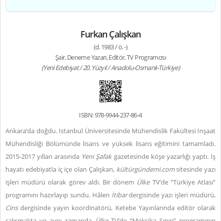
Furkan Çalışkan
(d. 1983 / ö. -)
Şair, Deneme Yazarı, Editör, TV Programcısı
(Yeni Edebiyat / 20. Yüzyıl / Anadolu-Osmanlı-Türkiye)
ISBN: 978-9944-237-86-4
Ankara’da doğdu. İstanbul Üniversitesinde Mühendislik Fakültesi İnşaat
Mühendisliği Bölümünde lisans ve yüksek lisans eğitimini tamamladı.
2015-2017 yılları arasında
Yeni Şafak
gazetesinde köşe yazarlığı yaptı. İş
hayatı edebiyatla iç içe olan Çalışkan,
kültürgündemi.com
sitesinde yazı
işleri müdürü olarak görev aldı. Bir dönem
Ülke
TV’de “Türkiye Atlası”
programını hazırlayıp sundu. Hâlen
İtibar
dergisinde yazı işleri müdürü,
Cins
dergisinde
yayın koordinatörü, Ketebe Yayınlarında editör olarak
çalışmakta ve aynı zamanda
Ülke
TV’de “Meksika Sınırı” programının