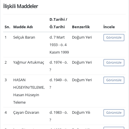
İlişkili Maddeler
D.Tarihi /
Sn.
Madde Adı
Ö.Tarihi
Benzerlik
İncele
1
Selçuk Baran
d. 7 Mart
Doğum Yeri
Görüntüle
1933 - ö. 4
Kasım 1999
2
Yağmur Artukmaç
d. 1974 - ö.
Doğum Yeri
Görüntüle
?
3
HASAN
d. 1949 - ö.
Doğum Yeri
Görüntüle
HÜSEYİN/TELEME,
?
Hasan Hüseyin
Teleme
4
Çayan Özvaran
d. 1983 - ö.
Doğum Yılı
Görüntüle
?