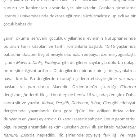
sunucu ve katılımcıları arasında yer almaktadır. Çalışkan şimdilerde
İstanbul Üniversitesinde doktora eğitimini sürdürmekte olup evli ve bir
çocuk babasıdır.
Şairin okuma serüveni çocukluk yıllarında evlerinin kütüphanesinde
bulunan tarih kitapları ve tarihî romanlarla başladı. 15-16 yaşlarında
babasının dolabını keşfetmesiyle okumaları edebiyat üzerine yoğunlaştı.
İçinde
Mavera, Diriliş, Edebiyat
gibi dergilerin sayılarıyla dolu bu dolap,
onun şiire ilgisini arttırdı.
O dergilerden birinde bir şiirini yayınlatma
hayali kurdu. Bu dergilerde okuduğu şiirlerin etkisiyle şiirler yazmaya
başladı ve yazdıklarını Alaeddin Özdenören’in çıkardığı
Gündem
dergisine gönderdi. İlk şiiri bu dergide henüz 16 yaşındayken çıktı. Daha
sonra şiir ve yazıları
Kırklar,
Dergâh, Derkenar, İtibar, Cins
gibi edebiyat
dergilerinde yayımlandı. Ona göre “[ş]iir, bir aciliyet ihtiva eden
dünyanın en yavaş eylemidir. O kendi saatine sahiptir. Onun geometrisi,
olgu ile sezgi arasındaki eşiktir” (Çalışkan 2019). İlk şiir kitabı
Kabahatlar
Kanunu
2009’da neşredildi. İlk şiirlerinde söyleyiş farklılığı ve imge