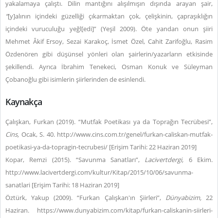
yakalamaya çalıştı. Dilin mantığını alışılmışın dışında arayan şair,
“
[y]alının içindeki güzelliği çıkarmaktan çok, çelişkinin, çapraşıklığın
içindeki vuruculuğu yeğl[edi]”
(Yeşil 2009). Öte yandan onun şiiri
Mehmet Âkif Ersoy, Sezai Karakoç, İsmet Özel, Cahit Zarifoğlu, Rasim
Özdenören gibi düşünsel yönleri olan şairlerin/yazarların etkisinde
şekillendi. Ayrıca İbrahim Tenekeci, Osman Konuk ve Süleyman
Çobanoğlu gibi isimlerin şiirlerinden de esinlendi.
Kaynakça
Çalışkan, Furkan (2019). “Mutfak Poetikası ya da Toprağın Tecrübesi”,
Cins,
Ocak, S. 40. http://www.cins.com.tr/genel/furkan-caliskan-mutfak-
poetikasi-ya-da-topragin-tecrubesi/ [Erişim Tarihi: 22 Haziran 2019]
Kopar, Remzi (2015). “Savunma Sanatları”,
Lacivertdergi,
6 Ekim.
http://www.lacivertdergi.com/kultur/Kitap/2015/10/06/savunma-
sanatlari [Erişim Tarihi: 18 Haziran 2019]
Öztürk, Yakup (2009). “Furkan Çalışkan'ın Şiirleri”,
Dünyabizim,
22
Haziran. https://www.dunyabizim.com/kitap/furkan-caliskanin-siirleri-