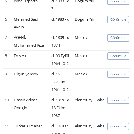
5
İsmail Isparta
d. 1983 - ö.
Doğum Yılı
Görüntüle
?
6
Mehmed Said
d. 1983 - ö.
Doğum Yılı
Görüntüle
Aydın
?
7
ÂGEHÎ,
d. 1809 - ö.
Meslek
Görüntüle
Muhammed Rıza
1874
8
Enis Akın
d. 09 Eylül
Meslek
Görüntüle
1964 - ö. ?
9
Olgun Şensoy
d. 16
Meslek
Görüntüle
Haziran
1961 - ö. ?
10
Hasan Adnan
d. 1919 - ö.
Alan/Yüzyıl/Saha
Görüntüle
Önelçin
18 Ekim
1987
11
Türker Armaner
d. 7 Nisan
Alan/Yüzyıl/Saha
Görüntüle
1968 - ö. ?