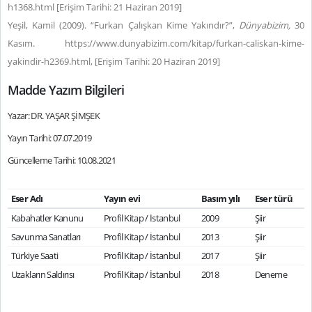
h1368.html [Erişim Tarihi: 21 Haziran 2019]
Yeşil, Kamil (2009). “Furkan Çalışkan Kime Yakındır?”,
Dünyabizim,
30
Kasım. https://www.dunyabizim.com/kitap/furkan-caliskan-kime-
yakindir-h2369.html, [Erişim Tarihi: 20 Haziran 2019]
Madde Yazım Bilgileri
Yazar: DR. YAŞAR ŞİMŞEK
Yayın Tarihi: 07.07.2019
Güncelleme Tarihi: 10.08.2021
Eser Adı
Yayın evi
Basım yılı
Eser türü
Kabahatler Kanunu
Profil Kitap / İstanbul
2009
Şiir
Savunma Sanatları
Profil Kitap / İstanbul
2013
Şiir
Türkiye Saati
Profil Kitap / İstanbul
2017
Şiir
Uzakların Saldırısı
Profil Kitap / İstanbul
2018
Deneme