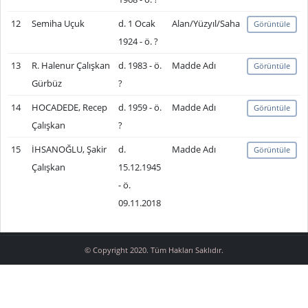
12
Semiha Uçuk
d. 1 Ocak
Alan/Yüzyıl/Saha
Görüntüle
1924 - ö. ?
13
R. Halenur Çalışkan
d. 1983 - ö.
Madde Adı
Görüntüle
Gürbüz
?
14
HOCADEDE, Recep
d. 1959 - ö.
Madde Adı
Görüntüle
Çalışkan
?
15
İHSANOĞLU, Şakir
d.
Madde Adı
Görüntüle
Çalışkan
15.12.1945
- ö.
09.11.2018
© Copyright 2020. Tüm Hakları Saklıdır.