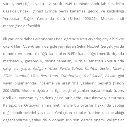
süre yöneticiliğini yaptı. 12 Aralık 1945 tarihinde Abdullah Cevdet’in
Cağaloğlu’ndaki İçtihad Evi’nde beyin kanaması geçirdi ve kaldırıldığı
Yerebatan Sağlık Yurdu’nda öldü (Birinci 1996:25). Merkezefendi
mezarlığına defnedildi.
İlk yazılarını daha Galatasaray Lisesi öğrencisi iken arkadaşlarıyla birlikte
çıkardıkları
Nirenk
isimli dergide yayınlayan Selim Nüzhet Gerçek, yurda
döndükten sonra öldüğü tarih olan1945’e kadar öğretmenlik dışında
matbaacılık, gazetecilik, sahne sanatları, Türk el sanatları konusunda
çalışmalar yaptı.
Yedigün, Yücel, Perde, Sahne, Tarihten Sesler, Tasvir-i
Efkâr, İstanbul, Ulus, İleri, Yarın, Cumhuriyet, Yeni Sabah, Akşam
gibi
yayın organlarında inceleme ve araştırma yazılarını neşretti (Yalçın
2001:365). Modern tiyatro ile ilgili eleştirel yazıları başta olmak üzere,
özellikle Ramazan ayına denk gelen tarihlerde unutulmaya yüz tutmuş
Karagöz ve Ortaoyunlarının metinleriyle bu oyunlar hakkında yaptığı
değerlendirmelerini yayınladı. Yeni çıkan kitaplar üzerine kaleme aldığı
değerlendirme yazıları da o dönem için son derece önemli çalışmalar