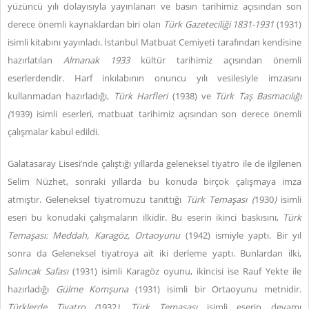
yüzüncü yılı dolayısıyla yayınlanan ve basın tarihimiz açısından son
derece önemli kaynaklardan biri olan
Türk Gazeteciliği 1831-1931
(1931)
isimli kitabını yayınladı. İstanbul Matbuat Cemiyeti tarafından kendisine
hazırlatılan
Almanak 1933
kültür tarihimiz açısından önemli
eserlerdendir.
Harf inkılabının onuncu yılı vesilesiyle imzasını
kullanmadan hazırladığı,
Türk Harfleri
(1938) ve
Türk Taş Basmacılığı
(
1939) isimli eserleri, matbuat tarihimiz açısından son derece önemli
çalışmalar kabul edildi.
Galatasaray Lisesi’nde çalıştığı yıllarda geleneksel tiyatro ile de ilgilenen
Selim Nüzhet, sonraki yıllarda bu konuda birçok çalışmaya imza
atmıştır. Geleneksel tiyatromuzu tanıttığı
Türk Temaşası (
1930
)
isimli
eseri bu konudaki çalışmaların ilkidir. Bu eserin ikinci baskısını,
Türk
Temaşası: Meddah, Karagöz, Ortaoyunu
(1942) ismiyle yaptı. Bir yıl
sonra da Geleneksel tiyatroya ait iki derleme yaptı. Bunlardan ilki,
Salıncak Safası
(1931) isimli Karagöz oyunu, ikincisi ise Rauf Yekte ile
hazırladığı
Gülme Komşuna
(1931) isimli bir Ortaoyunu metnidir.
Türklerde Tiyatro (
1932
), Türk Temaşası
isimli eserin devamı