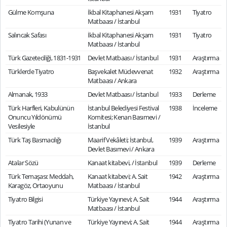
Gülme Komşuna
İkbal Kitaphanesi Akşam
1931
Tiyatro
Matbaası / İstanbul
Salıncak Safası
İkbal Kitaphanesi Akşam
1931
Tiyatro
Matbaası / İstanbul
Türk Gazeteciliği, 1831-1931
Devlet Matbaası / İstanbul
1931
Araştırma
Türklerde Tiyatro
Başvekalet Müdevvenat
1932
Araştırma
Matbaası / Ankara
Almanak, 1933
Devlet Matbaası / İstanbul
1933
Derleme
Türk Harfleri, Kabulünün
İstanbul Belediyesi Festival
1938
İnceleme
Onuncu Yıldönümü
Komitesi; Kenan Basımevi /
Vesilesiyle
İstanbul
Türk Taş Basmacılığı
Maarif Vekâleti; İstanbul,
1939
Araştırma
Devlet Basımevi / Ankara
Atalar Sözü
Kanaat kitabevi, / İstanbul
1939
Derleme
Türk Temaşası: Meddah,
Kanaat kitabevi; A. Sait
1942
Araştırma
Karagöz, Ortaoyunu
Matbaası / İstanbul
Tiyatro Bilgisi
Türkiye Yayınevi; A. Sait
1944
Araştırma
Matbaası / İstanbul
Tiyatro Tarihi (Yunan ve
Türkiye Yayınevi; A. Sait
1944
Araştırma