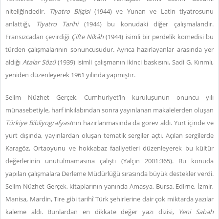
niteliğindedir.
Tiyatro Bilgisi
(1944) ve Yunan ve Latin tiyatrosunu
anlattığı,
Tiyatro Tarihi
(1944) bu konudaki diğer çalışmalarıdır.
Fransızcadan çevirdiği
Çifte Nikâh
(1944) isimli bir perdelik komedisi bu
türden çalışmalarının sonuncusudur. Ayrıca hazırlayanlar arasında yer
aldığı
Atalar Sözü
(1939) isimli çalışmanın ikinci baskısını, Sadi G. Kırımlı,
yeniden düzenleyerek 1961 yılında yapmıştır.
Selim Nüzhet Gerçek, Cumhuriyet’in kuruluşunun onuncu yılı
münasebetiyle, harf inkılabından sonra yayınlanan makalelerden oluşan
Türkiye Bibliyografyası
’nın hazırlanmasında da görev aldı. Yurt içinde ve
yurt dışında, yayınlardan oluşan tematik sergiler açtı. Açılan sergilerde
Karagöz, Ortaoyunu ve hokkabaz faaliyetleri düzenleyerek bu kültür
değerlerinin unutulmamasına çalıştı (Yalçın 2001:365). Bu konuda
yapılan çalışmalara Derleme Müdürlüğü sırasında büyük destekler verdi.
Selim Nüzhet Gerçek, kitaplarının yanında Amasya, Bursa, Edirne, İzmir,
Manisa, Mardin, Tire gibi tarihî Türk şehirlerine dair çok miktarda yazılar
kaleme aldı. Bunlardan en dikkate değer yazı dizisi,
Yeni Sabah