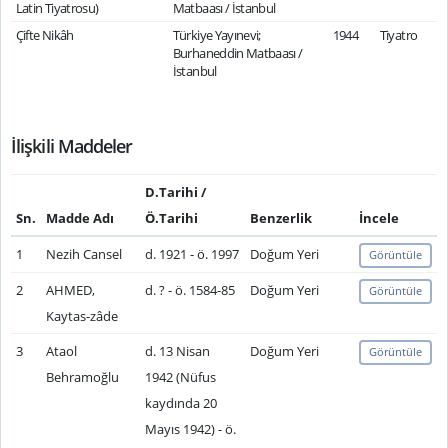
Latin Tiyatrosu)
Matbaası / İstanbul
Çifte Nikâh
Türkiye Yayınevi;
1944
Tiyatro
Burhaneddin Matbaası /
İstanbul
İlişkili Maddeler
D.Tarihi /
Sn.
Madde Adı
Ö.Tarihi
Benzerlik
İncele
1
Nezih Cansel
d. 1921 - ö. 1997
Doğum Yeri
Görüntüle
2
AHMED,
d. ? - ö. 1584-85
Doğum Yeri
Görüntüle
Kaytas-zâde
3
Ataol
d. 13 Nisan
Doğum Yeri
Görüntüle
Behramoğlu
1942 (Nüfus
kaydında 20
Mayıs 1942) - ö.