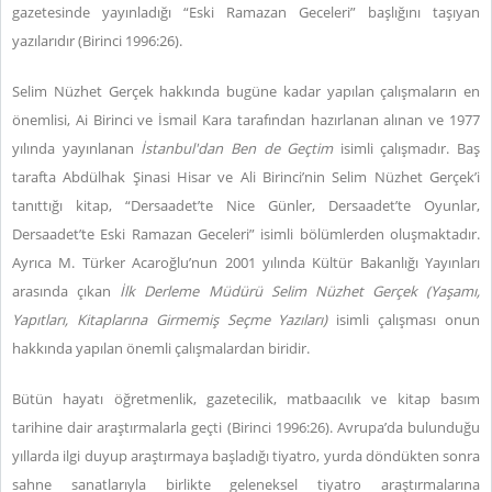
gazetesinde yayınladığı “Eski Ramazan Geceleri” başlığını taşıyan
yazılarıdır (Birinci 1996:26).
Selim Nüzhet Gerçek hakkında bugüne kadar yapılan çalışmaların en
önemlisi, Ai Birinci ve İsmail Kara tarafından hazırlanan alınan ve 1977
yılında yayınlanan
İstanbul'dan Ben de Geçtim
isimli çalışmadır. Baş
tarafta Abdülhak Şinasi Hisar ve Ali Birinci’nin Selim Nüzhet Gerçek’i
tanıttığı kitap, “Dersaadet’te Nice Günler, Dersaadet’te Oyunlar,
Dersaadet’te Eski Ramazan Geceleri” isimli bölümlerden oluşmaktadır.
Ayrıca M. Türker Acaroğlu’nun 2001 yılında Kültür Bakanlığı Yayınları
arasında çıkan
İlk Derleme Müdürü Selim Nüzhet Gerçek (Yaşamı,
Yapıtları, Kitaplarına Girmemiş Seçme Yazıları)
isimli çalışması onun
hakkında yapılan önemli çalışmalardan biridir.
Bütün hayatı öğretmenlik, gazetecilik, matbaacılık ve kitap basım
tarihine dair araştırmalarla geçti (Birinci 1996:26). Avrupa’da bulunduğu
yıllarda ilgi duyup araştırmaya başladığı tiyatro, yurda döndükten sonra
sahne sanatlarıyla birlikte geleneksel tiyatro araştırmalarına