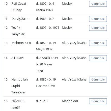
10
Refi Cevat
d. 1890 - ö. 4
Meslek
Görüntüle
Ulunay
Kasım 1968
11
Derviş Zaim
d. 1964 - ö. ?
Meslek
Görüntüle
12
Tevfik
d. 1897 - ö. 1975
Meslek
Görüntüle
Tanyolaç
13
Mehmet Sıtkı
d. 1882 - ö. 19
Alan/Yüzyıl/Saha
Görüntüle
Mayıs 1932
14
Ali Suavi
d. 8 Aralık 1839 -
Alan/Yüzyıl/Saha
Görüntüle
ö. 20 Mayıs
1878
15
Hamdullah
d. 1885 - ö. 19
Alan/Yüzyıl/Saha
Görüntüle
Suphi
Haziran 1966
Tanrıöver
16
NÜZHET,
d. ? - ö. ?
Madde Adı
Görüntüle
İsmâîl