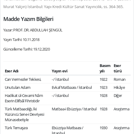
Murat Yalçın) İstanbul: Yapı Kredi Kültür Sanat Yayıncılık, ss. 364-365.
Madde Yazım Bilgileri
Yazar: PROF. DR. ABDULLAH ŞENGÜL
Yayın Tarihi: 10.11.2018
Güncelleme Tarihi: 19.12.2020
Basım
Eser
Eser Adı
Yayın evi
yılı
türü
Can Vermezler Tekkesi,
- / İstanbul
1922
Roman
Unutulan Adam
Evkaf Matbaası / İstanbul
1923
Hikâye
Hadikat ül-Cevami Nâm
- / İstanbul
1928
Diğer
Eserin Elifbâî Fihristidir
Türk Matbaacılığı, İki
Matbaa-i Ebüzziya / İstanbul
1928
Araştırma
Yüzüncü Sene-i Devriyesi
Münasebetiyle
Türk Temaşası
Ebüzziya Matbaası /
1930
Araştırma
İstanbul