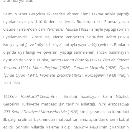
arasında yer aldı.
Selim Nüzhet Gerçek’in ilk eserleri Ahmet Kâmil takma adıyla yaptığı
uyarlama ve çeviri türünden eserlerdir. Bunlardan ilki, Fransız yazarı
Claude Farrare'den
Can Vermezler
Tekkesi
(1922) ismiyle yaptığı roman
uyarlamasıdır. İkincisi ise, Pierre Benoit'ten
Unutulan Adam
(1923)
ismiyle yaptığı ve “büyük hikâye” notuyla yayınladığı çeviridir. Bunların
dışında uyarladığı ve çevirisini yaptığı sahnelenen ancak basılmayan
oyunları da vardır. Bunlar;
Aman Hanım Biraz Su
(1921),
Ben de Operet
Yazarım
(1921),
Miras Peşinde
(1926),
Zamane Mektebi
(1926),
Oyun
İçinde Oyun
(1941),
Promete Zincirde
(1942),
Kurbağalar
(1943) (Yalçın
2001:365).
1928’de
Hadikatü'l-Cevami
’nin fihristini hazırlayan Selim Nüzhet
Gerçek’in Türkiye’de matbaacılığın tarihini anlattığı,
Türk Matbaacılığı
200. Sene-i Devriyesi Münasebetiyle
(1928) isimli çalışması bu konudaki
ilk çalışma olması bakımından matbuat tarihimiz açısından önemli kabul
edildi. Sonraki yıllarda kaleme aldığı
Takvim-i Vekayi
’nin çıkarılışının