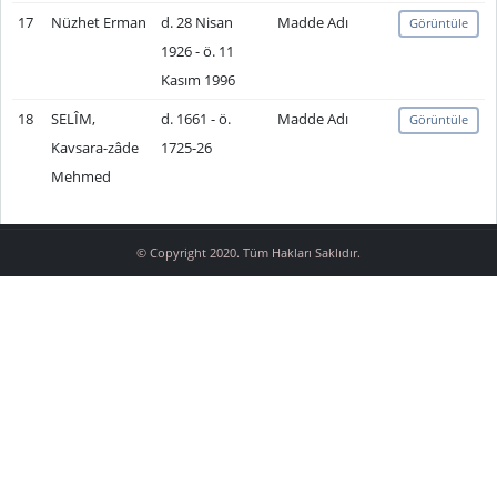
17
Nüzhet Erman
d. 28 Nisan
Madde Adı
Görüntüle
1926 - ö. 11
Kasım 1996
18
SELÎM,
d. 1661 - ö.
Madde Adı
Görüntüle
Kavsara-zâde
1725-26
Mehmed
© Copyright 2020. Tüm Hakları Saklıdır.