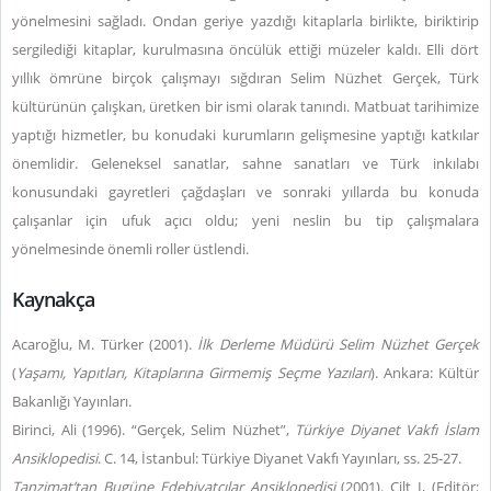
yönelmesini sağladı. Ondan geriye yazdığı kitaplarla birlikte, biriktirip
sergilediği kitaplar, kurulmasına öncülük ettiği müzeler kaldı. Elli dört
yıllık ömrüne birçok çalışmayı sığdıran Selim Nüzhet Gerçek, Türk
kültürünün çalışkan, üretken bir ismi olarak tanındı. Matbuat tarihimize
yaptığı hizmetler, bu konudaki kurumların gelişmesine yaptığı katkılar
önemlidir. Geleneksel sanatlar, sahne sanatları ve Türk inkılabı
konusundaki gayretleri çağdaşları ve sonraki yıllarda bu konuda
çalışanlar için ufuk açıcı oldu; yeni neslin bu tip çalışmalara
yönelmesinde önemli roller üstlendi.
Kaynakça
Acaroğlu, M. Türker (2001).
İlk Derleme Müdürü Selim Nüzhet Gerçek
(
Yaşamı, Yapıtları, Kitaplarına Girmemiş Seçme Yazıları
). Ankara: Kültür
Bakanlığı Yayınları.
Birinci, Ali (1996). “Gerçek, Selim Nüzhet”,
Türkiye Diyanet Vakfı İslam
Ansiklopedisi
. C. 14, İstanbul: Türkiye Diyanet Vakfı Yayınları, ss. 25-27.
Tanzimat’tan Bugüne Edebiyatçılar Ansiklopedisi
(2001). Cilt I, (Editör: