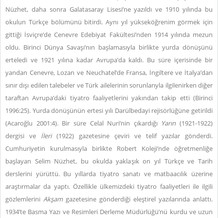
Nüzhet, daha sonra Galatasaray Lisesi’ne yazıldı ve 1910 yılında bu
okulun Türkçe bölümünü bitirdi. Aynı yıl yükseköğrenim görmek için
gittiği İsviçre’de Cenevre Edebiyat Fakültesi’nden 1914 yılında mezun
oldu. Birinci Dünya Savaşı’nın başlamasıyla birlikte yurda dönüşünü
erteledi ve 1921 yılına kadar Avrupa’da kaldı. Bu süre içerisinde bir
yandan Cenevre, Lozan ve Neuchatel’de Fransa, İngiltere ve İtalya’dan
sınır dışı edilen talebeler ve Türk ailelerinin sorunlarıyla ilgilenirken diğer
taraftan Avrupa’daki tiyatro faaliyetlerini yakından takip etti (Birinci
1996:25). Yurda dönüşünün ertesi yılı Darülbedayi rejisörlüğüne getirildi
(Acaroğlu 2001:4). Bir süre Celal Nuri’nin çıkardığı
Yarın
(1921-1922)
dergisi ve
İleri
(1922) gazetesine çeviri ve telif yazılar gönderdi.
Cumhuriyetin kurulmasıyla birlikte Robert Koleji’nde öğretmenliğe
başlayan Selim Nüzhet, bu okulda yaklaşık on yıl Türkçe ve Tarih
derslerini yürüttü. Bu yıllarda tiyatro sanatı ve matbaacılık üzerine
araştırmalar da yaptı. Özellikle ülkemizdeki tiyatro faaliyetleri ile ilgili
gözlemlerini
Akşam
gazetesine gönderdiği eleştirel yazılarında anlattı.
1934’te Basma Yazı ve Resimleri Derleme Müdürlüğü’nü kurdu ve uzun