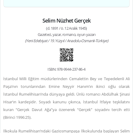
Selim Nüzhet Gerçek
(d. 1891 / ö. 12 Aralık 1945)
Gazeteci, yazar, romancı, oyun yazarı
(Yeni Edebiyat / 19. Yüzyıl / Anadolu-Osmanlı-Türkiye)
ISBN: 978-9944-237-86-4
İstanbul Milli Eğitim müdürlerinden Cemalettin Bey ve Tepedelenli Ali
Paşa’nın torunlarından Emine Neyyir Hanım’ın ikinci oğlu olarak
İstanbul Rumelihisarı’nda dünyaya geldi. Ünlü romancı Abdülhak Şinasi
Hisar’ın kardeşidir. Soyadı kanunu çıkınca, İstanbul İtfaiye teşkilatını
kuran “Gerçek Davut Ağa”ya özenerek “Gerçek” soyadını tercih etti
(Birinci 1996:25).
İlkokula Rumelihisarı’ndaki Gaziosmanpaşa İlkokulunda başlayan Selim