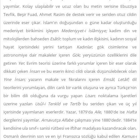
yayımlar. Kolay ulaşılabilir ve ucuz olan bu metin serisine Ebuzziya
Tevfik, Beşir Fuad, Ahmet Rasim de destek verir ve seriden otuz cildin
üzerinde eser çıkar. İslam'ın doğuşundan o güne kadar oluşturduğu
medeniyet birikimini işleyen
Medeniyyet-i İslâmiyye;
kadim din ve
mitolojilerden bahseden
Esâtîr
; toplum ve kadın ilişkisini, kadının sosyal
hayat içerisindeki yerini tartışan
Kadınlar
; gök cisimlerine ve
astronomiye dair makaleler içeren
Gök
; yeryüzünün özelliklerini dile
getiren
Yer
; Evrim teorisi üzerine farklı yorumlar içeren bir eser olarak
dikkati çeken
İnsan
ve bu eserin ikinci cildi olarak düşünülebilecek olan
Yine İnsan;
yazarın makale ve fıkralarını içeren
Emsâl, Letâif;
dil
teorilerini yorumlayan, dilin canlı bir varlık oluşuna ve ayrıca Türkçe'nin
bir bilim dili olduğuna da vurgu yapan
Lisan
; noktalama işaretleri
üzerine yazılan
Usûl-i Tenkîd ve Tertîb
bu seriden çıkan ve üç yıl
içerisinde yayımlanan eserlerdir.
Yazar,
1879'da
Aile,
1880'de ise
Hafta
dergilerini yayımlar.
Arnavutça Alfabe
çalışması yine 1880'dedir. 1884'te
kendisine ula sınıf-ı sanisi rütbesi ve iftihar madalyası kazandıracak olan,
Osmanlı devrinin son ve en iyi Fransızca sözlüğü kabul edilen
Kamus-ı