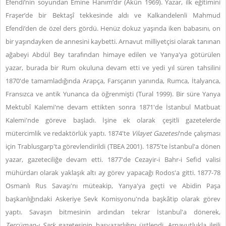
Efendi’nin soyundan Emine Hanım’dır (Akün 1969). Yazar, ilk eğitimini
Fraşer’de bir Bektaşî tekkesinde aldı ve Kalkandelenli Mahmud
Efendi’den de özel ders gördü. Henüz dokuz yaşında iken babasını, on
bir yaşındayken de annesini kaybetti. Arnavut milliyetçisi olarak tanınan
ağabeyi Abdül Bey tarafından himaye edilen ve Yanya'ya götürülen
yazar, burada bir Rum okuluna devam etti ve yedi yıl süren tahsilini
1870'de tamamladığında Arapça, Farsçanın yanında, Rumca, İtalyanca,
Fransızca ve antik Yunanca da öğrenmişti (Tural 1999). Bir süre Yanya
Mektubî Kalemi'ne devam ettikten sonra 1871'de İstanbul Matbuat
Kalemi'nde göreve başladı. İşine ek olarak çeşitli gazetelerde
mütercimlik ve redaktörlük yaptı. 1874'te
Vilayet Gazetesi
'nde çalışması
için Trablusgarp'ta görevlendirildi (TBEA 2001). 1875'te İstanbul'a dönen
yazar, gazeteciliğe devam etti. 1877'de Cezayir-i Bahr-i Sefid valisi
mühürdarı olarak yaklaşık altı ay görev yapacağı Rodos'a gitti. 1877-78
Osmanlı Rus Savaşı'nı müteakip, Yanya'ya geçti ve Abidin Paşa
başkanlığındaki Askeriye Sevk Komisyonu'nda başkâtip olarak görev
yaptı. Savaşın bitmesinin ardından tekrar İstanbul'a dönerek,
Tercüman-ı Şark
gazetesinin başyazarlığını üstlendi. Arnavutlukla ilgili