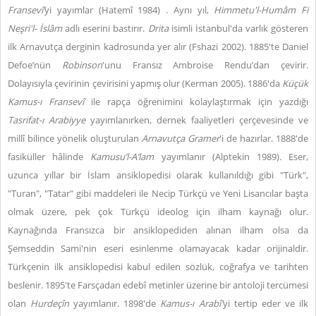
Fransevî’
yi yayımlar (Hatemî 1984) . Aynı yıl,
Himmetu'l-Humâm Fi
Neşri'l- İslâm
adlı eserini bastırır.
Drita
isimli
İstanbul'da varlık gösteren
ilk Arnavutça
derginin kadrosunda yer alır (Fshazi 2002). 1885'te Daniel
Defoe’nün
Robinson
'unu Fransız Ambroise Rendu’dan çevirir.
Dolayısıyla çevirinin çevirisini yapmış olur (Kerman 2005). 1886'da
Küçük
Kamus-ı Fransevî
ile rapça öğrenimini kolaylaştırmak için yazdığı
Tasrifat-ı Arabiyye
yayımlanırken,
dernek faaliyetleri çerçevesinde ve
millî bilince yönelik oluşturulan
Arnavutça Gramer
'i de hazırlar. 1888'de
fasiküller hâlinde
Kamusu’l-A’lam
yayımlanır (Alptekin 1989)
.
Eser,
uzunca yıllar bir İslam ansiklopedisi olarak kullanıldığı gibi "Türk",
"Turan", "Tatar" gibi maddeleri ile Necip Türkçü ve Yeni Lisancılar başta
olmak üzere, pek çok Türkçü ideolog için ilham kaynağı olur.
Kaynağında Fransızca bir ansiklopediden alınan ilham olsa da
Şemseddin Sami'nin eseri esinlenme olamayacak kadar orijinaldir.
Türkçenin ilk ansiklopedisi kabul edilen sözlük, coğrafya ve tarihten
beslenir. 1895'te Farsçadan edebî metinler üzerine bir antoloji tercümesi
olan
Hurdeçîn
yayımlanır. 1898'de
Kamus-ı Arabî'
yi tertip eder ve ilk