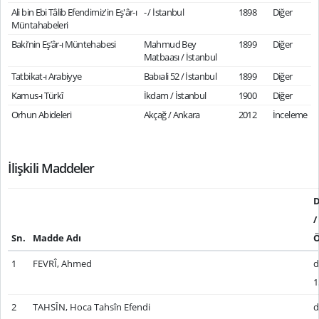
Ali bin Ebi Tâlib Efendimiz'in Eş'âr-ı
- / İstanbul
1898
Diğer
Müntahabeleri
Baki’nin Eş’âr-ı Müntehabesi
Mahmud Bey
1899
Diğer
Matbaası / İstanbul
Tatbikat-ı Arabiyye
Babıali 52 / İstanbul
1899
Diğer
Kamus-ı Türkî
İkdam / İstanbul
1900
Diğer
Orhun Abideleri
Akçağ / Ankara
2012
İnceleme
İlişkili Maddeler
D
/
Sn.
Madde Adı
Ö
1
FEVRÎ, Ahmed
d
1
2
TAHSÎN, Hoca Tahsîn Efendi
d