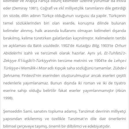
kelimeler ve Arapça Farsça ödünç kelimeler üzerine yorumlar da ihtiva
eder (Demiray 1981). Coğrafî ve ırkî milliyetçilik tanımlarını dile getirdiği
ön sözde, dilin adının Türkçe olduğunun vurgusu da yapılır. Türkçenin
temel sözlüklerinden biri olan eserde, konuşma dilinde bulunan
kelimeler alınmış, halk arasında kullanımı olmayan kelimeleri dışarıda
bırakılmış, kelime türetirken galatlardan kaçınılmıştır. Kelimelerin tertibi
ve açıklaması da Batılı usuldedir. 1902'de
Kutadgu Bilig,
1903'te
Orhun
Abideleri
’ni izahlı ve tercümeli olarak hazırlar. Aynı yıl,
Et-Tuhfetü'z-
Zekiyye fi'l-lugâti't-Türkiyye
’nin
tercüme metnini ve 1904'te de
Lehçe-i
Türkiyye-i Memâlik-i Mısır
adlı Kıpçak saha sözlüğünü tamamlar.
Zübde-i
Şehname
, Firdevsî'nin eserinden oluşturulmuştur ancak eserleri çeşitli
nedenlerle yayımlanamaz. Bunun dışında iki roman ve iki de tiyatro
eserine sahip olduğu belirtilir fakat eserler yayımlanmamıştır (Akün
1998).
Şemseddin Sami, sanatını topluma adamış, Tanzimat devrinin milliyetçi
yapısından etkilenmiş ve özellikle Tanzimat'ın dile dair önerilerini
bilimsel çerçeveye taşımış, önemli bir dilbilimci ve edebiyatçıdır.