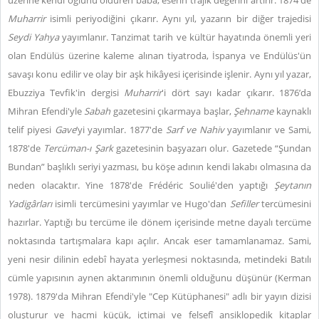
üzerine kendi oğlunu öldüren baba, eserin trajik değerini artırır. 1874'de
Muharrir
isimli
periyodiğini çıkarır. Aynı yıl, yazarın bir diğer trajedisi
Seydi Yahya
yayımlanır. Tanzimat tarih ve kültür hayatında önemli yeri
olan Endülüs üzerine kaleme alınan tiyatroda, İspanya ve Endülüs'ün
savaşı konu edilir ve olay bir aşk hikâyesi içerisinde işlenir. Aynı yıl yazar,
Ebuzziya Tevfik'in dergisi
Muharrir
'i dört sayı kadar çıkarır. 1876’da
Mihran Efendi'yle
Sabah
gazetesini çıkarmaya başlar,
Şehname
kaynaklı
telif piyesi
Gave
’yi yayımlar. 1877'de
Sarf ve Nahiv
yayımlanır ve Sami,
1878'de
Tercüman-ı Şark
gazetesinin başyazarı olur. Gazetede “Şundan
Bundan” başlıklı seriyi yazması, bu köşe adının kendi lakabı olmasına da
neden olacaktır. Yine 1878'de Frédéric Soulié'den yaptığı
Şeytanın
Yadigârları
isimli tercümesini yayımlar ve Hugo'dan
Sefiller
tercümesini
hazırlar. Yaptığı bu tercüme ile dönem içerisinde metne dayalı tercüme
noktasında tartışmalara kapı açılır. Ancak eser tamamlanamaz. Sami,
yeni nesir dilinin edebî hayata yerleşmesi noktasında, metindeki Batılı
cümle yapısının aynen aktarımının önemli olduğunu düşünür (Kerman
1978). 1879'da Mihran Efendi'yle "Cep Kütüphanesi" adlı bir yayın dizisi
oluşturur ve hacmi küçük, içtimai ve felsefî ansiklopedik kitaplar