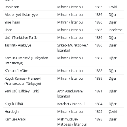
Robinson
Mihran / İstanbul
1885
Çeviri
Medeniyet-i İslamiyye
Mihran / İstanbul
1886
Diğer
Yine İnsan
Mihran / İstanbul
1886
Diğer
Lisan
Mihran / İstanbul
1886
İnceleme
Usûl-i Tenkîd ve Tertîb
Mihran / İstanbul
1886
Diğer
Tasrifat-ı Arabiyye
Şirket-i Mürettibiye /
1886
Diğer
İstanbul
Kamus-ı Fransevî (Türkçeden
Mihran / İstanbul
1887
Diğer
Fransızcaya)
Kāmusu’l- A’lâm
Mihran / İstanbul
1888
Diğer
Küçük Kamus-ı Fransevî
Mihran / İstanbul
1889
Diğer
(Fransızcadan Türkçeye)
Yeni Usûl Elifbâ-yı Türkî,
Artin Asaduryan /
1891
Diğer
İstanbul
Küçük Elifbâ
Karabet / İstanbul
1894
Diğer
Hurdeçîn
Mihran / İstanbul
1895
Çeviri
Kāmus-ı Arabî
Mahmud Bey
1898
Diğer
Matbaası / İstanbul