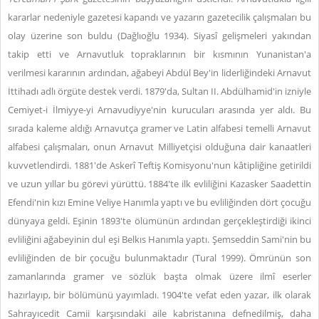
kararlar nedeniyle gazetesi kapandı ve yazarın gazetecilik çalışmaları bu
olay üzerine son buldu (Dağlıoğlu 1934). Siyasî gelişmeleri yakından
takip etti ve Arnavutluk topraklarının bir kısmının Yunanistan'a
verilmesi kararının ardından, ağabeyi Abdül Bey'in liderliğindeki Arnavut
İttihadı adlı örgüte destek verdi. 1879'da, Sultan II. Abdülhamid'in izniyle
Cemiyet-i İlmiyye-yi Arnavudiyye'nin kurucuları arasında yer aldı. Bu
sırada kaleme aldığı Arnavutça gramer ve Latin alfabesi temelli Arnavut
alfabesi çalışmaları, onun Arnavut Milliyetçisi olduğuna dair kanaatleri
kuvvetlendirdi. 1881'de Askerî Teftiş Komisyonu'nun kâtipliğine getirildi
ve uzun yıllar bu görevi yürüttü. 1884'te ilk evliliğini Kazasker Saadettin
Efendi'nin kızı Emine Veliye Hanımla yaptı ve bu evliliğinden dört çocuğu
dünyaya geldi. Eşinin 1893'te ölümünün ardından gerçekleştirdiği ikinci
evliliğini ağabeyinin dul eşi Belkıs Hanımla yaptı. Şemseddin Sami'nin bu
evliliğinden de bir çocuğu bulunmaktadır (Tural 1999). Ömrünün son
zamanlarında gramer ve sözlük başta olmak üzere ilmî eserler
hazırlayıp, bir bölümünü yayımladı. 1904'te vefat eden yazar, ilk olarak
Sahrayıcedit Camii karşısındaki aile kabristanına defnedilmiş, daha