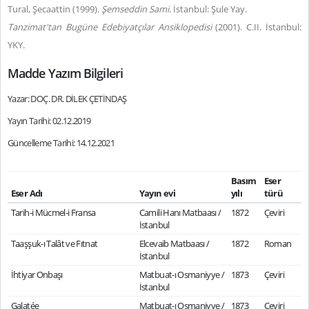
Tural, Şecaattin (1999).
Şemseddin Sami
. İstanbul: Şule Yay.
Tanzimat'tan Bugüne Edebiyatçılar Ansiklopedisi
(2001). C.II. İstanbul:
YKY.
Madde Yazım Bilgileri
Yazar: DOÇ. DR. DİLEK ÇETİNDAŞ
Yayın Tarihi: 02.12.2019
Güncelleme Tarihi: 14.12.2021
Basım
Eser
Eser Adı
Yayın evi
yılı
türü
Tarih-i Mücmel-i Fransa
Camili Hanı Matbaası /
1872
Çeviri
İstanbul
Taaşşuk-ı Talât ve Fıtnat
Elcevaib Matbaası /
1872
Roman
İstanbul
İhtiyar Onbaşı
Matbuat-ı Osmaniyye /
1873
Çeviri
İstanbul
Galatée
Matbuat-ı Osmaniyye /
1873
Çeviri