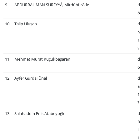
9
ABDURRAHMAN SÜREYYÂ, Mîrdûhî-zâde
d
ö
10
Talip Uluşan
d
M
1
?
11
Mehmet Murat Küçükbaşaran
d
ö
12
Ayfer Gürdal Ünal
d
E
1
?
13
Salahaddin Enis Atabeyoğlu
d
ö
H
1