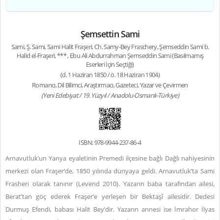
Şemsettin Sami
Sami, Ş. Sami, Sami Halit Fraşeri, Ch. Samy-Bey Fraschery, Şemseddin Sami b.
Halid el-Fraşeri, *** , Ebu Ali Abdurrahman Şemseddin Sami (Basılmamış
Eserleri İçin Seçtiği)
(d. 1 Haziran 1850 / ö. 18 Haziran 1904)
Romancı, Dil Bilimci, Araştırmacı, Gazeteci, Yazar ve Çevirmen
(Yeni Edebiyat / 19. Yüzyıl / Anadolu-Osmanlı-Türkiye)
ISBN: 978-9944-237-86-4
Arnavutluk’un Yanya eyaletinin Premedi ilçesine bağlı Dağlı nahiyesinin
merkezi olan Fraşer’de, 1850 yılında dünyaya geldi. Arnavutluk’ta Sami
Frasheri olarak tanınır (Levend 2010). Yazarın baba tarafından ailesi,
Berat’tan göç ederek Fraşer’e yerleşen bir Bektaşî ailesidir. Dedesi
Durmuş Efendi, babası Halit Bey’dir. Yazarın annesi ise İmrahor İlyas