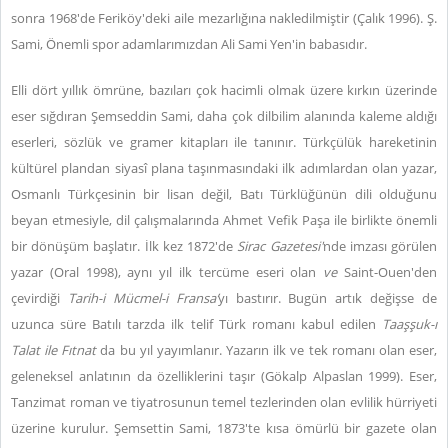
sonra 1968'de Feriköy'deki aile mezarlığına nakledilmiştir (Çalık 1996). Ş.
Sami, Önemli spor adamlarımızdan Ali Sami Yen'in babasıdır.
Elli dört yıllık ömrüne, bazıları çok hacimli olmak üzere kırkın üzerinde
eser sığdıran Şemseddin Sami, daha çok dilbilim alanında kaleme aldığı
eserleri, sözlük ve gramer kitapları ile tanınır. Türkçülük hareketinin
kültürel plandan siyasî plana taşınmasındaki ilk adımlardan olan yazar,
Osmanlı Türkçesinin bir lisan değil, Batı Türklüğünün dili olduğunu
beyan etmesiyle, dil çalışmalarında Ahmet Vefik Paşa ile birlikte önemli
bir dönüşüm başlatır. İlk kez 1872'de
Sirac Gazetesi'
nde imzası görülen
yazar (Oral 1998), aynı yıl ilk tercüme eseri olan
ve
Saint-Ouen'den
çevirdiği
Tarih-i Mücmel-i Fransa’
yı
bastırır. Bugün artık değişse de
uzunca süre Batılı tarzda ilk telif Türk romanı kabul edilen
Taaşşuk-ı
Talat ile Fıtnat
da bu yıl yayımlanır. Yazarın ilk ve tek romanı olan eser,
geleneksel anlatının da özelliklerini taşır (Gökalp Alpaslan 1999). Eser,
Tanzimat roman ve tiyatrosunun temel tezlerinden olan evlilik hürriyeti
üzerine kurulur. Şemsettin Sami, 1873'te kısa ömürlü bir gazete olan