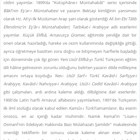
cildini yayımlar. 1899’da “Kütüphâne-i Müntahabât” serisi içerisinde
Bâkî'nin Eş'ar-ı Müntahabesi
ve yazarın Bektaşi kimliğinin yansıması
olarak Hz. Ali'yi ilk Müslüman Arap şairi olarak gösterdiği
Ali bin Ebi Tâlib
Efendimiz'in Eş'âr-ı Müntahabeleri;
Tatbikat-i Arabiyye
adlı eserlerini
yayımlar.
Küçük Elifbâ, Arnavutça Gramer,
eğitimde yeniliğe dair bir
öneri olarak hazırladığı, hareke ve cezm kullanımında değişikliğe gittiği,
ayrıca öğretmeye basitten zora doğru ve bitişmeyen harflerle başladığı
için döneminde çok ilgi gören
Yeni Usûl Elifbâ-yı Türkî
, Türkçenin eğitim
dili hâline gelmesinin zorunlu olduğunu belirten yazarın dilde millileşme
amacını ortaya koyduğu
Nev- Usûl Sarf-ı Türkî
,
Kavâid-i Sarfiyye-i
Arabiyye, Kavâid-i Nahviyye-i Arabiyye, Usûl-i Cedîd Kavâid-i Arabiyye
gibi çalışmaları, ardı ardına kaleme aldığı, dilbilgisine dair eserlerdir.
1900'de Latin harfli Arnavut alfabesini yayımlarken, 1901’de Türkçenin
ilk ilmî sözlüğü olarak kabul edilen
Kamûs-ı Türkî
tamamlanır. Bu eserin
önsözü, en az içeriği kadar mühimdir. Namık Kemal'in "Lisan-ı
Osmanî'nin Edebiyatı Hakkında Bazı Mülahazatı Şamildir" makalesinde
önerdiği tekliflerin bir sonucu olarak kaleme alınan eser, Türkçe