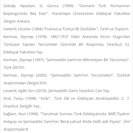
Gökalp Alpaslan, G. Gonca (1999). “Osmanlı Türk Romanının
Başlangıcında Beş Eser”.
Hacettepe Üniversitesi Edebiyat Fakültesi
Dergisi
. Ankara.
Hatemî, Hüsrev (1984).“Fransızca-Türkçe İlk Sözlükler
”. Tarih ve Toplum.
Kerman, Zeynep (1978).
1862-1910 Yılları Arasında Victor Hugo’dan
Türkçeye Yapılan Tercümeler Üzerinde Bir Araştırma
.
İstanbul: İÜ,
Edebiyat Fakültesi Yay.
Kerman, Zeynep (1997). "Şemseddin Sami’nin Bilinmeyen Bir Tercümesi".
Türk Dili
551.
Kerman, Zeynep (2005). “Şemseddin Sami’nin Tercümeleri”.
Türklük
Araştırmaları Dergisi
XVII.
Levend, Agâh Sırrı (2010).
Şemseddin Sami
, İstanbul: Can Yay.
Oral, Tanju (1998). “Sirâc”.
Türk Dili ve Edebiyatı Ansiklopedisi.
C. 7.
İstanbul: Dergâh Yay..
Sağlam, Nuri (1999). “Tanzimat Sonrası Türk Edebiyatında ‘Millî Tiyatro’
Anlayışı ve Şemseddin Sami’nin ‘Besâ yahud Ahde Vefâ’ adlı Piyesi".
İlmî
Araştırmalar
8.