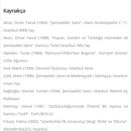
Kaynakça
Akün, Ömer Faruk (1969). “Şemseddin Sami”.
İslam Ansiklopedisi C.
11.
İstanbul: MEB Yay.
Akün, Ömer Faruk (1998). “Hayatı, Eserleri ve Türklüğe Hizmetleri ile
Şemseddin Sâmi”.
Kamus-ı Türkî.
İstanbul: Alfa Yay.
Alptekin, Turan (1989), “Kāmusu’l-A’lâm’dan Bugüne”
. Hürriyet Gösteri.
(105). Ağustos.
And, Metin (1999).
Osmanlı Tiyatrosu
. İstanbul: Dost.
Çalık, Etem (1996).
Şemseddin Sami ve Medeniyyet-i İslamiyye
, İstanbul:
İnsan Yay.
Dağlıoğlu, Hikmet Turhan (1934). Şemseddin Sami. İstanbul: Resimli Ay
Matbaası.
Demiray, Kemal (1981. “Sözlükçülüğümüzde Önemli Bir Aşama ve
Kamûs-ı Türkî”.
Türk Dili
XLIII.
Fshazi, Falma (2002). "İstanbul’da İlk Arnavutça Dergi: ‘Drita’ ve ‘Dituria".
Müteferrika
(21). İstanbul.