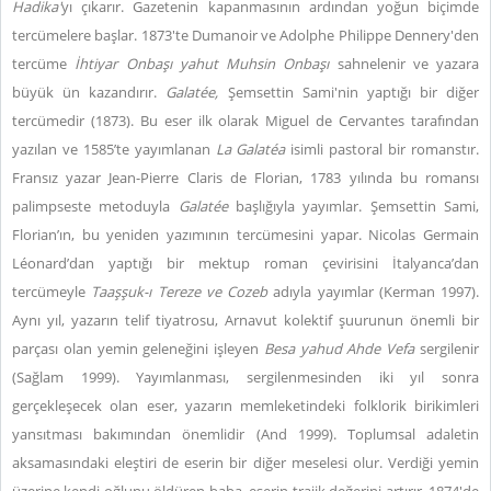
Hadika'
yı çıkarır. Gazetenin kapanmasının ardından yoğun biçimde
tercümelere başlar. 1873'te Dumanoir ve Adolphe Philippe Dennery'den
tercüme
İhtiyar Onbaşı
yahut Muhsin Onbaşı
sahnelenir ve yazara
büyük ün kazandırır.
Galatée,
Şemsettin Sami'nin yaptığı bir diğer
tercümedir (1873).
Bu eser ilk olarak Miguel de Cervantes tarafından
yazılan ve 1585’te yayımlanan
La Galatéa
isimli pastoral bir romanstır.
Fransız yazar Jean-Pierre Claris de Florian, 1783 yılında bu romansı
palimpseste metoduyla
Galatée
başlığıyla yayımlar. Şemsettin Sami,
Florian’ın, bu yeniden yazımının tercümesini yapar. Nicolas Germain
Léonard’dan yaptığı bir
mektup roman çevirisini İtalyanca’dan
tercümeyle
Taaşşuk-ı Tereze ve Cozeb
adıyla yayımlar (Kerman 1997).
Aynı yıl, yazarın telif tiyatrosu, Arnavut kolektif şuurunun önemli bir
parçası olan yemin geleneğini işleyen
Besa yahud Ahde Vefa
sergilenir
(Sağlam 1999). Yayımlanması, sergilenmesinden iki yıl sonra
gerçekleşecek olan eser, yazarın memleketindeki folklorik birikimleri
yansıtması bakımından önemlidir (And 1999). Toplumsal adaletin
aksamasındaki eleştiri de eserin bir diğer meselesi olur. Verdiği yemin