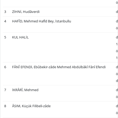
ö
3
ZİHNİ, Hudâverdi
d
4
HAFÎD, Mehmed Hafîd Bey, İstanbullu
d
ö
5
KUL HALİL
d
1
ö
1
6
FÂNÎ EFENDİ, Ebûbekir-zâde Mehmed Abdülbâkî Fânî Efendi
d
ö
d
7
İKRÂRÎ, Mehmed
d
ö
8
ÂSIM, Küçük Filibeli-zâde
d
ö