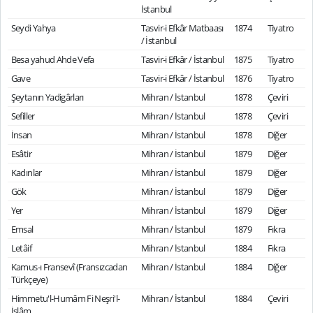
İstanbul
Seydi Yahya
Tasvir-i Efkâr Matbaası
1874
Tiyatro
/ İstanbul
Besa yahud Ahde Vefa
Tasvir-i Efkâr / İstanbul
1875
Tiyatro
Gave
Tasvir-i Efkâr / İstanbul
1876
Tiyatro
Şeytanın Yadigârları
Mihran / İstanbul
1878
Çeviri
Sefiller
Mihran / İstanbul
1878
Çeviri
İnsan
Mihran / İstanbul
1878
Diğer
Esâtir
Mihran / İstanbul
1879
Diğer
Kadınlar
Mihran / İstanbul
1879
Diğer
Gök
Mihran / İstanbul
1879
Diğer
Yer
Mihran / İstanbul
1879
Diğer
Emsal
Mihran / İstanbul
1879
Fıkra
Letâif
Mihran / İstanbul
1884
Fıkra
Kamus-ı Fransevî (Fransızcadan
Mihran / İstanbul
1884
Diğer
Türkçeye)
Himmetu'l-Humâm Fi Neşri'l-
Mihran / İstanbul
1884
Çeviri
İslâm