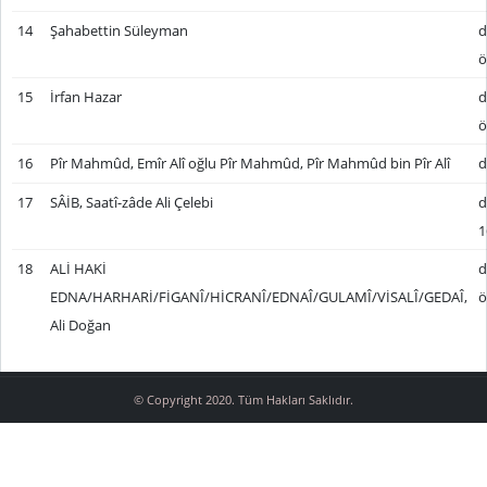
14
Şahabettin Süleyman
d
ö
15
İrfan Hazar
d
ö
16
Pîr Mahmûd, Emîr Alî oğlu Pîr Mahmûd, Pîr Mahmûd bin Pîr Alî
d
17
SÂİB, Saatî-zâde Ali Çelebi
d
1
18
ALİ HAKİ
d
EDNA/HARHARİ/FİGANÎ/HİCRANÎ/EDNAÎ/GULAMÎ/VİSALÎ/GEDAÎ,
ö
Ali Doğan
© Copyright 2020. Tüm Hakları Saklıdır.