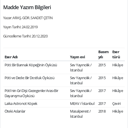
Madde Yazım Bilgileri
Yazar: ARAŞ. GÖR. SAADET ÇETİN
Yayın Tarihi: 24.02.2019
Güncelleme Tarihi: 20.12.2020
Basım
Eser
Eser Adı
Yayın evi
yılı
türü
Pöti: Bir Barınak Köpeğinin Öyküsü
Sev Yayıncılık /
2015
Hikâye
İstanbul
Pöti ve Dede: Bir Dostluk Öyküsü
Sev Yayıncılık /
2015
Hikâye
İstanbul
Pöti'nin Gri Dişi: Gezegenler Arası Bir
Sev Yayıncılık /
2017
Hikâye
Dayanışma Öyküsü
İstanbul
Laika Astronot Köpek
MEAV / İstanbul
2017
Çeviri
Öteki Aslanlar
Masalperest /
2018
Hikâye
İstanbul