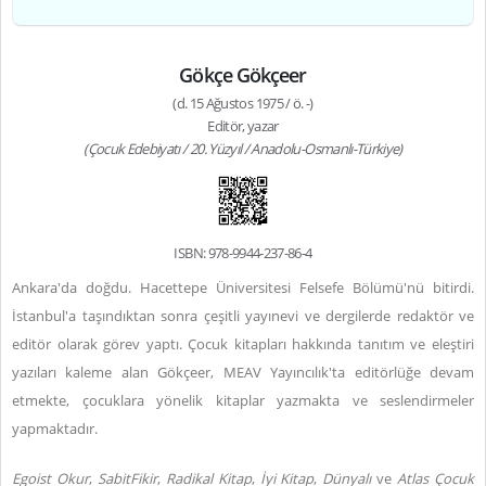
Gökçe Gökçeer
(d. 15 Ağustos 1975 / ö. -)
Editör, yazar
(Çocuk Edebiyatı / 20. Yüzyıl / Anadolu-Osmanlı-Türkiye)
ISBN: 978-9944-237-86-4
Ankara'da doğdu. Hacettepe Üniversitesi Felsefe Bölümü'nü bitirdi.
İstanbul'a taşındıktan sonra çeşitli yayınevi ve dergilerde redaktör ve
editör olarak görev yaptı. Çocuk kitapları hakkında tanıtım ve eleştiri
yazıları kaleme alan Gökçeer, MEAV Yayıncılık'ta editörlüğe devam
etmekte, çocuklara yönelik kitaplar yazmakta ve seslendirmeler
yapmaktadır.
Egoist Okur
,
SabitFikir
,
Radikal Kitap
,
İyi Kitap
,
Dünyalı
ve
Atlas Çocuk