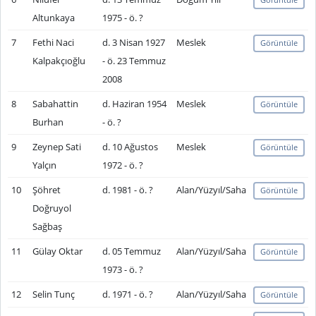
Altunkaya
1975 - ö. ?
7
Fethi Naci
d. 3 Nisan 1927
Meslek
Görüntüle
Kalpakçıoğlu
- ö. 23 Temmuz
2008
8
Sabahattin
d. Haziran 1954
Meslek
Görüntüle
Burhan
- ö. ?
9
Zeynep Sati
d. 10 Ağustos
Meslek
Görüntüle
Yalçın
1972 - ö. ?
10
Şöhret
d. 1981 - ö. ?
Alan/Yüzyıl/Saha
Görüntüle
Doğruyol
Sağbaş
11
Gülay Oktar
d. 05 Temmuz
Alan/Yüzyıl/Saha
Görüntüle
1973 - ö. ?
12
Selin Tunç
d. 1971 - ö. ?
Alan/Yüzyıl/Saha
Görüntüle