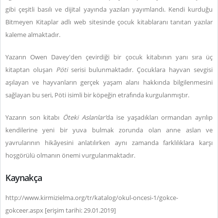
gibi çeşitli basılı ve dijital yayında yazıları yayımlandı. Kendi kurduğu
Bitmeyen Kitaplar adlı web sitesinde çocuk kitablaranı tanıtan yazılar
kaleme almaktadır.
Yazarın Owen Davey'den çevirdiği bir çocuk kitabının yanı sıra üç
kitaptan oluşan
Pöti
serisi bulunmaktadır. Çocuklara hayvan sevgisi
aşılayan ve hayvanların gerçek yaşam alanı hakkında bilgilenmesini
sağlayan bu seri, Pöti isimli bir köpeğin etrafında kurgulanmıştır.
Yazarın son kitabı
Öteki Aslanlar'
da
ise yaşadıkları ormandan ayrılıp
kendilerine yeni bir yuva bulmak zorunda olan anne aslan ve
yavrularının hikâyesini anlatılırken aynı zamanda farklılıklara karşı
hoşgörülü olmanın önemi vurgulanmaktadır.
Kaynakça
http://www.kirmizielma.org/tr/katalog/okul-oncesi-1/gokce-
gokceer.aspx [erişim tarihi: 29.01.2019]