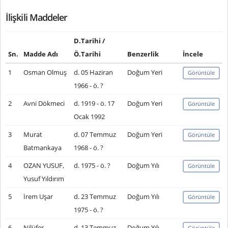
İlişkili Maddeler
D.Tarihi /
Sn.
Madde Adı
Ö.Tarihi
Benzerlik
İncele
1
Osman Olmuş
d. 05 Haziran
Doğum Yeri
Görüntüle
1966 - ö. ?
2
Avni Dökmeci
d. 1919 - ö. 17
Doğum Yeri
Görüntüle
Ocak 1992
3
Murat
d. 07 Temmuz
Doğum Yeri
Görüntüle
Batmankaya
1968 - ö. ?
4
OZAN YUSUF,
d. 1975 - ö. ?
Doğum Yılı
Görüntüle
Yusuf Yıldırım
5
İrem Uşar
d. 23 Temmuz
Doğum Yılı
Görüntüle
1975 - ö. ?
6
Nilüfer
d. 13 Temmuz
Doğum Yılı
Görüntüle