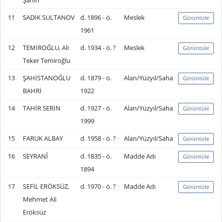
Şahin
11
SADIK SULTANOV
d. 1896 - ö.
Meslek
Görüntüle
1961
12
TEMİROĞLU, Ali
d. 1934 - ö. ?
Meslek
Görüntüle
Teker Temiroğlu
13
ŞAHİSTANOĞLU
d. 1879 - ö.
Alan/Yüzyıl/Saha
Görüntüle
BAHRİ
1922
14
TAHİR SERİN
d. 1927 - ö.
Alan/Yüzyıl/Saha
Görüntüle
1999
15
FARUK ALBAY
d. 1958 - ö. ?
Alan/Yüzyıl/Saha
Görüntüle
16
SEYRANÎ
d. 1835 - ö.
Madde Adı
Görüntüle
1894
17
SEFİL ERÖKSÜZ,
d. 1970 - ö. ?
Madde Adı
Görüntüle
Mehmet Ali
Eröksüz