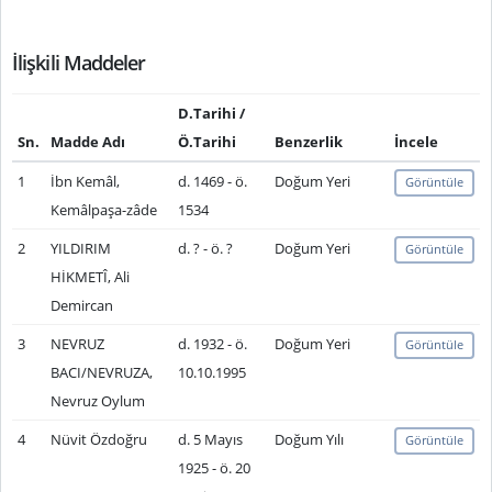
İlişkili Maddeler
D.Tarihi /
Sn.
Madde Adı
Ö.Tarihi
Benzerlik
İncele
1
İbn Kemâl,
d. 1469 - ö.
Doğum Yeri
Görüntüle
Kemâlpaşa-zâde
1534
2
YILDIRIM
d. ? - ö. ?
Doğum Yeri
Görüntüle
HİKMETÎ, Ali
Demircan
3
NEVRUZ
d. 1932 - ö.
Doğum Yeri
Görüntüle
BACI/NEVRUZA,
10.10.1995
Nevruz Oylum
4
Nüvit Özdoğru
d. 5 Mayıs
Doğum Yılı
Görüntüle
1925 - ö. 20