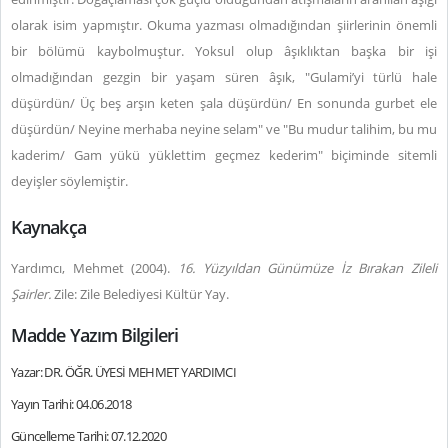
olarak isim yapmıştır.
Okuma yazması olmadığından şiirlerinin önemli
bir bölümü kaybolmuştur.
Yoksul olup âşıklıktan başka bir işi
olmadığından gezgin bir yaşam süren âşık, "Gulami’yi türlü hale
düşürdün/ Üç beş arşın keten şala düşürdün/ En sonunda gurbet ele
düşürdün/ Neyine merhaba neyine selam" ve "Bu mudur talihim, bu mu
kaderim/ Gam yükü yüklettim geçmez kederim" biçiminde sitemli
deyişler söylemiştir.
Kaynakça
Yardımcı, Mehmet (2004).
16. Yüzyıldan Günümüze İz Bırakan Zileli
Şairler.
Zile: Zile Belediyesi Kültür Yay.
Madde Yazım Bilgileri
Yazar: DR. ÖĞR. ÜYESİ MEHMET YARDIMCI
Yayın Tarihi: 04.06.2018
Güncelleme Tarihi: 07.12.2020