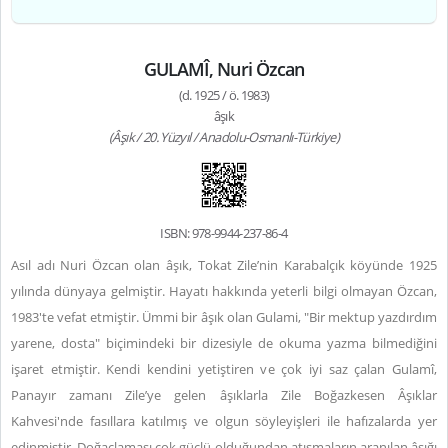
GULAMÎ, Nuri Özcan
(d. 1925 / ö. 1983)
âşık
(Âşık / 20. Yüzyıl / Anadolu-Osmanlı-Türkiye)
ISBN: 978-9944-237-86-4
Asıl adı Nuri Özcan olan âşık, Tokat Zile’nin Karabalçık köyünde 1925
yılında dünyaya gelmiştir. Hayatı hakkında yeterli bilgi olmayan Özcan,
1983'te vefat etmiştir.
Ümmi bir âşık olan Gulami, "Bir mektup yazdırdım
yarene, dosta" biçimindeki bir dizesiyle de okuma yazma bilmediğini
işaret etmiştir. Kendi kendini yetiştiren ve çok iyi saz çalan Gulamî,
Panayır zamanı Zile’ye gelen âşıklarla Zile Boğazkesen Âşıklar
Kahvesi'nde fasıllara katılmış ve olgun söyleyişleri ile hafızalarda yer
edinmiştir. Doğaçlaması çok güçlü olduğundan atışmaların aranılan âşığı