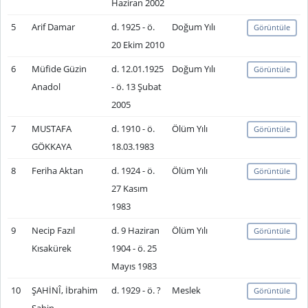
Haziran 2002
5
Arif Damar
d. 1925 - ö.
Doğum Yılı
Görüntüle
20 Ekim 2010
6
Müfide Güzin
d. 12.01.1925
Doğum Yılı
Görüntüle
Anadol
- ö. 13 Şubat
2005
7
MUSTAFA
d. 1910 - ö.
Ölüm Yılı
Görüntüle
GÖKKAYA
18.03.1983
8
Feriha Aktan
d. 1924 - ö.
Ölüm Yılı
Görüntüle
27 Kasım
1983
9
Necip Fazıl
d. 9 Haziran
Ölüm Yılı
Görüntüle
Kısakürek
1904 - ö. 25
Mayıs 1983
10
ŞAHİNÎ, İbrahim
d. 1929 - ö. ?
Meslek
Görüntüle