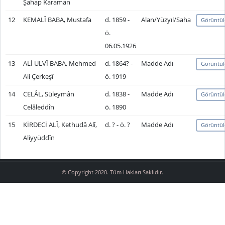
Şahap Karaman
12
KEMALÎ BABA, Mustafa
d. 1859 -
Alan/Yüzyıl/Saha
Görüntül
ö.
06.05.1926
13
ALİ ULVÎ BABA, Mehmed
d. 1864? -
Madde Adı
Görüntül
Ali Çerkeşî
ö. 1919
14
CELÂL, Süleymân
d. 1838 -
Madde Adı
Görüntül
Celâleddîn
ö. 1890
15
KİRDECİ ALÎ, Kethudâ Alî,
d. ? - ö. ?
Madde Adı
Görüntül
Aliyyüddîn
© Copyright 2020. Tüm Hakları Saklıdır.