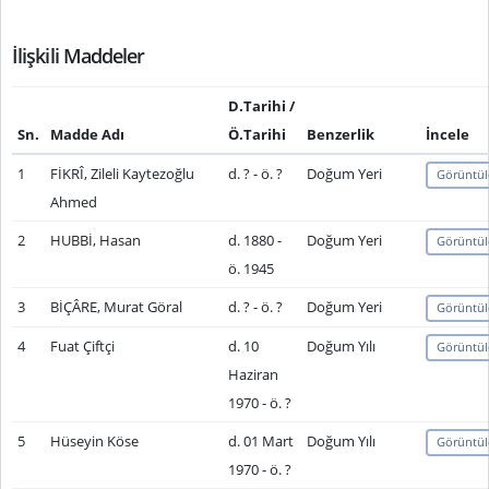
İlişkili Maddeler
D.Tarihi /
Sn.
Madde Adı
Ö.Tarihi
Benzerlik
İncele
1
FİKRÎ, Zileli Kaytezoğlu
d. ? - ö. ?
Doğum Yeri
Görüntül
Ahmed
2
HUBBİ, Hasan
d. 1880 -
Doğum Yeri
Görüntül
ö. 1945
3
BİÇÂRE, Murat Göral
d. ? - ö. ?
Doğum Yeri
Görüntül
4
Fuat Çiftçi
d. 10
Doğum Yılı
Görüntül
Haziran
1970 - ö. ?
5
Hüseyin Köse
d. 01 Mart
Doğum Yılı
Görüntül
1970 - ö. ?