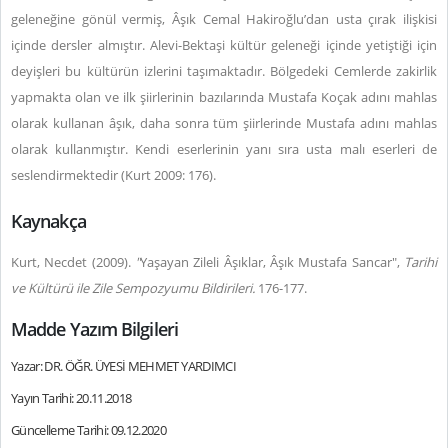
geleneğine gönül vermiş, Âşık Cemal Hakiroğlu’dan usta çırak ilişkisi
içinde dersler almıştır. Alevi-Bektaşi kültür geleneği içinde yetiştiği için
deyişleri bu kültürün izlerini taşımaktadır. Bölgedeki Cemlerde zakirlik
yapmakta olan ve ilk şiirlerinin bazılarında Mustafa Koçak adını mahlas
olarak kullanan âşık, daha sonra tüm şiirlerinde Mustafa adını mahlas
olarak kullanmıştır. Kendi eserlerinin yanı sıra usta malı eserleri de
seslendirmektedir (Kurt 2009: 176).
Kaynakça
Kurt, Necdet (2009).
"
Yaşayan Zileli Âşıklar, Âşık Mustafa Sancar",
Tarihi
ve Kültürü ile Zile Sempozyumu Bildirileri.
176-177.
Madde Yazım Bilgileri
Yazar: DR. ÖĞR. ÜYESİ MEHMET YARDIMCI
Yayın Tarihi: 20.11.2018
Güncelleme Tarihi: 09.12.2020