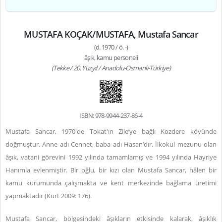
MUSTAFA KOÇAK/MUSTAFA, Mustafa Sancar
(d. 1970 / ö. -)
âşık, kamu personeli
(Tekke / 20. Yüzyıl / Anadolu-Osmanlı-Türkiye)
ISBN: 978-9944-237-86-4
Mustafa Sancar, 1970'de Tokat'ın Zile’ye bağlı Kozdere köyünde
doğmuştur. Anne adı Cennet, baba adı Hasan’dır. İlkokul mezunu olan
âşık, vatani görevini 1992 yılında tamamlamış ve 1994 yılında Hayriye
Hanımla evlenmiştir. Bir oğlu, bir kızı olan Mustafa Sancar, hâlen bir
kamu kurumunda çalışmakta ve kent merkezinde bağlama üretimi
yapmaktadır (Kurt 2009: 176).
Mustafa Sancar, bölgesindeki âşıkların etkisinde kalarak, âşıklık