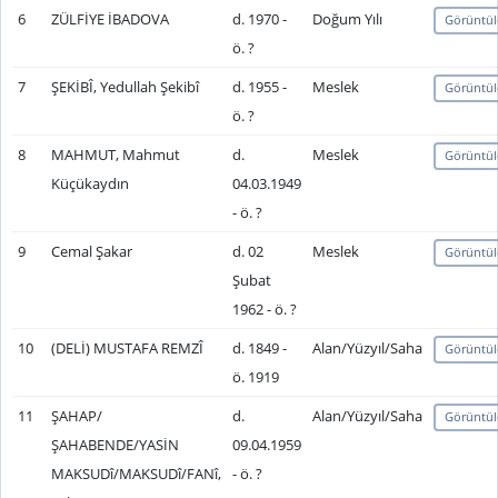
6
ZÜLFİYE İBADOVA
d. 1970 -
Doğum Yılı
Görüntül
ö. ?
7
ŞEKİBÎ, Yedullah Şekibî
d. 1955 -
Meslek
Görüntül
ö. ?
8
MAHMUT, Mahmut
d.
Meslek
Görüntül
Küçükaydın
04.03.1949
- ö. ?
9
Cemal Şakar
d. 02
Meslek
Görüntül
Şubat
1962 - ö. ?
10
(DELİ) MUSTAFA REMZÎ
d. 1849 -
Alan/Yüzyıl/Saha
Görüntül
ö. 1919
11
ŞAHAP/
d.
Alan/Yüzyıl/Saha
Görüntül
ŞAHABENDE/YASİN
09.04.1959
MAKSUDî/MAKSUDî/FANî,
- ö. ?