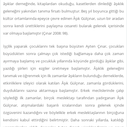
âşıklar derneğinde, kitaplardan okuduğu, kasetlerden dinlediği âşıklık
geleneğini yakından tanıma fırsatı bulmuştur. Beş yıl boyunca gittiği bu
kültür ortamlarında epeyce çevre edinen Âşık Gülçınar, uzun bir aradan
sonra kendi ürettiklerini paylaşma cesareti bularak gelenek içerisinde
var olmaya başlamıştır (Çınar 2008: 98).
İşçilik yaparak çocuklarını tek başına büyüten Ayten Çınar, çocukları
büyüdükten sonra çalmayı çok istediği bağlamaya daha çok zaman
ayırmaya başlamış ve çocukluk yıllarında köyünde gördüğü âşıklar gibi,
yazdığı şiirleri için ezgiler üretmeye başlamıştır. Âşıklık geleneğini
tanımak ve öğrenmek için ilk zamanlar âşıkların bulunduğu derneklerde,
etkinliklere izleyici olarak katılan Âşık Gülçınar, zamanla gördüklerini,
duyduklarını sazına aktarmaya başlamıştır. Erkek meclislerinde çalıp
söylediği ilk zamanlar, birçok meslektaşı tarafından yadırganan Âşık
Gülçınar, atışmalardaki başarılı icralarından sonra gelenek içinde
özgüvenini kazandığını ve böylelikle erkek meslektaşlarının birçoğuna
kendisini kabul ettirdiğini belirtmiştir. Daha sonraki yıllarda, katıldığı