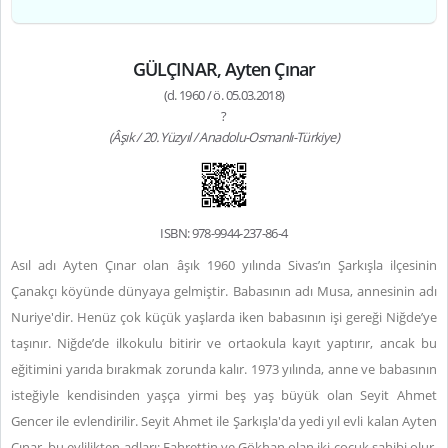
GÜLÇINAR, Ayten Çınar
(d. 1960 / ö. 05.03.2018)
?
(Âşık / 20. Yüzyıl / Anadolu-Osmanlı-Türkiye)
ISBN: 978-9944-237-86-4
Asıl adı Ayten Çınar olan âşık 1960 yılında Sivas’ın Şarkışla ilçesinin
Çanakçı köyünde dünyaya gelmiştir. Babasının adı Musa, annesinin adı
Nuriye'dir. Henüz çok küçük yaşlarda iken babasının işi gereği Niğde’ye
taşınır. Niğde’de ilkokulu bitirir ve ortaokula kayıt yaptırır, ancak bu
eğitimini yarıda bırakmak zorunda kalır. 1973 yılında, anne ve babasının
isteğiyle kendisinden yaşça yirmi beş yaş büyük olan Seyit Ahmet
Gencer ile evlendirilir. Seyit Ahmet ile Şarkışla'da yedi yıl evli kalan Ayten
Çınar, bu evlilikten adları; Fahrettin ve Gökhan olan iki çocuk sahibi olur.