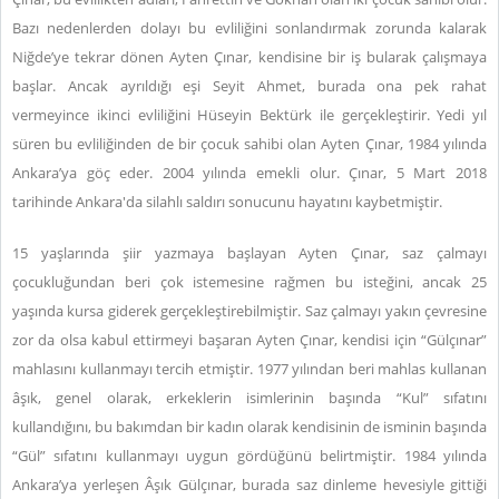
Bazı nedenlerden dolayı bu evliliğini sonlandırmak zorunda kalarak
Niğde’ye tekrar dönen Ayten Çınar, kendisine bir iş bularak çalışmaya
başlar. Ancak ayrıldığı eşi Seyit Ahmet, burada ona pek rahat
vermeyince ikinci evliliğini Hüseyin Bektürk ile gerçekleştirir. Yedi yıl
süren bu evliliğinden de bir çocuk sahibi olan Ayten Çınar, 1984 yılında
Ankara’ya göç eder. 2004 yılında emekli olur. Çınar, 5 Mart 2018
tarihinde Ankara'da silahlı saldırı sonucunu hayatını kaybetmiştir.
15 yaşlarında şiir yazmaya başlayan Ayten Çınar, saz çalmayı
çocukluğundan beri çok istemesine rağmen bu isteğini, ancak 25
yaşında kursa giderek gerçekleştirebilmiştir. Saz çalmayı yakın çevresine
zor da olsa kabul ettirmeyi başaran Ayten Çınar, kendisi için “Gülçınar”
mahlasını kullanmayı tercih etmiştir. 1977 yılından beri mahlas kullanan
âşık, genel olarak, erkeklerin isimlerinin başında “Kul” sıfatını
kullandığını, bu bakımdan bir kadın olarak kendisinin de isminin başında
“Gül” sıfatını kullanmayı uygun gördüğünü belirtmiştir. 1984 yılında
Ankara’ya yerleşen Âşık Gülçınar, burada saz dinleme hevesiyle gittiği