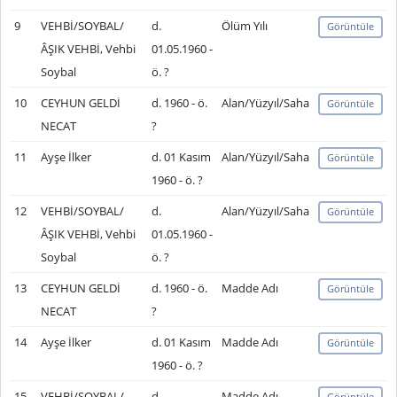
9
VEHBİ/SOYBAL/
d.
Ölüm Yılı
Görüntüle
ÂŞIK VEHBİ, Vehbi
01.05.1960 -
Soybal
ö. ?
10
CEYHUN GELDİ
d. 1960 - ö.
Alan/Yüzyıl/Saha
Görüntüle
NECAT
?
11
Ayşe İlker
d. 01 Kasım
Alan/Yüzyıl/Saha
Görüntüle
1960 - ö. ?
12
VEHBİ/SOYBAL/
d.
Alan/Yüzyıl/Saha
Görüntüle
ÂŞIK VEHBİ, Vehbi
01.05.1960 -
Soybal
ö. ?
13
CEYHUN GELDİ
d. 1960 - ö.
Madde Adı
Görüntüle
NECAT
?
14
Ayşe İlker
d. 01 Kasım
Madde Adı
Görüntüle
1960 - ö. ?
15
VEHBİ/SOYBAL/
d.
Madde Adı
Görüntüle