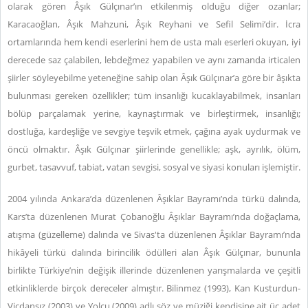
olarak gören Âşık Gülçınar’ın etkilenmiş olduğu diğer ozanlar;
Karacaoğlan, Âşık Mahzuni, Âşık Reyhani ve Sefil Selimi’dir. İcra
ortamlarında hem kendi eserlerini hem de usta malı eserleri okuyan, iyi
derecede saz çalabilen, lebdeğmez yapabilen ve aynı zamanda irticalen
şiirler söyleyebilme yeteneğine sahip olan Âşık Gülçınar’a göre bir âşıkta
bulunması gereken özellikler; tüm insanlığı kucaklayabilmek, insanları
bölüp parçalamak yerine, kaynaştırmak ve birleştirmek, insanlığı;
dostluğa, kardeşliğe ve sevgiye teşvik etmek, çağına ayak uydurmak ve
öncü olmaktır. Âşık Gülçınar şiirlerinde genellikle; aşk, ayrılık, ölüm,
gurbet, tasavvuf, tabiat, vatan sevgisi, sosyal ve siyasi konuları işlemiştir.
2004 yılında Ankara’da düzenlenen Âşıklar Bayramı’nda türkü dalında,
Kars’ta düzenlenen Murat Çobanoğlu Âşıklar Bayramı’nda doğaçlama,
atışma (güzelleme) dalında ve Sivas'ta düzenlenen Âşıklar Bayramı’nda
hikâyeli türkü dalında birincilik ödülleri alan Âşık Gülçınar, bununla
birlikte Türkiye’nin değişik illerinde düzenlenen yarışmalarda ve çeşitli
etkinliklerde birçok dereceler almıştır. Bilinmez (1993), Kan Kusturdun-
Vicdansız (2003) ve Yolcu (2009) adlı söz ve müziği kendisine ait üç adet