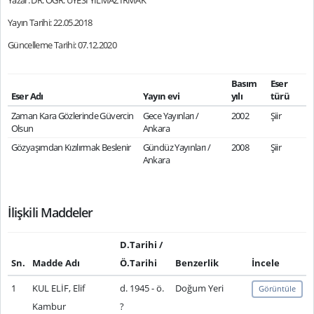
Yazar: DR. ÖĞR. ÜYESİ YILMAZ IRMAK
Yayın Tarihi: 22.05.2018
Güncelleme Tarihi: 07.12.2020
Basım
Eser
Eser Adı
Yayın evi
yılı
türü
Zaman Kara Gözlerinde Güvercin
Gece Yayınları /
2002
Şiir
Olsun
Ankara
Gözyaşımdan Kızılırmak Beslenir
Gündüz Yayınları /
2008
Şiir
Ankara
İlişkili Maddeler
D.Tarihi /
Sn.
Madde Adı
Ö.Tarihi
Benzerlik
İncele
1
KUL ELİF, Elif
d. 1945 - ö.
Doğum Yeri
Görüntüle
Kambur
?