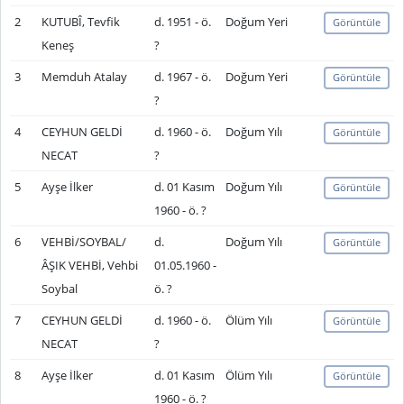
2
KUTUBÎ, Tevfik
d. 1951 - ö.
Doğum Yeri
Görüntüle
Keneş
?
3
Memduh Atalay
d. 1967 - ö.
Doğum Yeri
Görüntüle
?
4
CEYHUN GELDİ
d. 1960 - ö.
Doğum Yılı
Görüntüle
NECAT
?
5
Ayşe İlker
d. 01 Kasım
Doğum Yılı
Görüntüle
1960 - ö. ?
6
VEHBİ/SOYBAL/
d.
Doğum Yılı
Görüntüle
ÂŞIK VEHBİ, Vehbi
01.05.1960 -
Soybal
ö. ?
7
CEYHUN GELDİ
d. 1960 - ö.
Ölüm Yılı
Görüntüle
NECAT
?
8
Ayşe İlker
d. 01 Kasım
Ölüm Yılı
Görüntüle
1960 - ö. ?