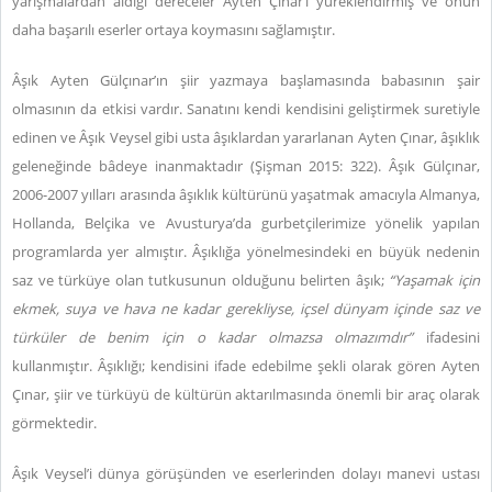
yarışmalardan aldığı dereceler Ayten Çınar’ı yüreklendirmiş ve onun
daha başarılı eserler ortaya koymasını sağlamıştır.
Âşık Ayten Gülçınar’ın şiir yazmaya başlamasında babasının şair
olmasının da etkisi vardır. Sanatını kendi kendisini geliştirmek suretiyle
edinen ve Âşık Veysel gibi usta âşıklardan yararlanan Ayten Çınar, âşıklık
geleneğinde bâdeye inanmaktadır (Şişman 2015: 322). Âşık Gülçınar,
2006-2007 yılları arasında âşıklık kültürünü yaşatmak amacıyla Almanya,
Hollanda, Belçika ve Avusturya’da gurbetçilerimize yönelik yapılan
programlarda yer almıştır. Âşıklığa yönelmesindeki en büyük nedenin
saz ve türküye olan tutkusunun olduğunu belirten âşık;
“Yaşamak için
ekmek, suya ve hava ne kadar gerekliyse, içsel dünyam içinde saz ve
türküler de benim için o kadar olmazsa olmazımdır”
ifadesini
kullanmıştır. Âşıklığı; kendisini ifade edebilme şekli olarak gören Ayten
Çınar, şiir ve türküyü de kültürün aktarılmasında önemli bir araç olarak
görmektedir.
Âşık Veysel’i dünya görüşünden ve eserlerinden dolayı manevi ustası