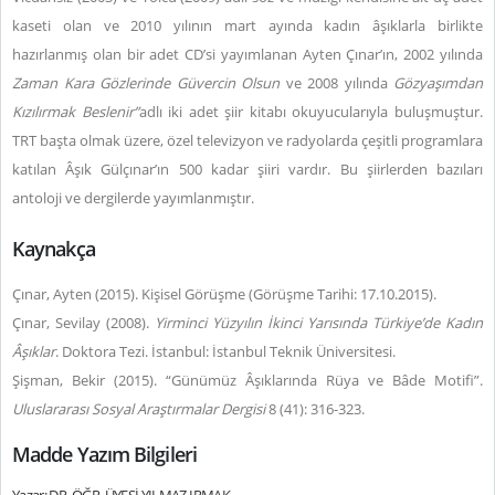
kaseti olan ve 2010 yılının mart ayında kadın âşıklarla birlikte
hazırlanmış olan bir adet CD’si yayımlanan Ayten Çınar’ın, 2002 yılında
Zaman Kara Gözlerinde Güvercin Olsun
ve 2008 yılında
Gözyaşımdan
Kızılırmak Beslenir”
adlı iki adet şiir kitabı okuyucularıyla buluşmuştur.
TRT başta olmak üzere, özel televizyon ve radyolarda çeşitli programlara
katılan Âşık Gülçınar’ın 500 kadar şiiri vardır. Bu şiirlerden bazıları
antoloji ve dergilerde yayımlanmıştır.
Kaynakça
Çınar, Ayten (2015). Kişisel Görüşme (Görüşme Tarihi: 17.10.2015).
Çınar, Sevilay (2008).
Yirminci Yüzyılın İkinci Yarısında Türkiye’de Kadın
Âşıklar
. Doktora Tezi. İstanbul: İstanbul Teknik Üniversitesi.
Şişman, Bekir (2015). “Günümüz Âşıklarında Rüya ve Bâde Motifi”.
Uluslararası Sosyal Araştırmalar Dergisi
8 (41): 316-323.
Madde Yazım Bilgileri