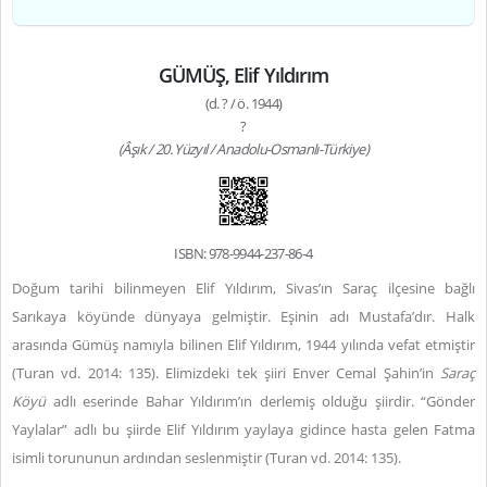
GÜMÜŞ, Elif Yıldırım
(d. ? / ö. 1944)
?
(Âşık / 20. Yüzyıl / Anadolu-Osmanlı-Türkiye)
ISBN: 978-9944-237-86-4
Doğum tarihi bilinmeyen Elif Yıldırım, Sivas’ın Saraç ilçesine bağlı
Sarıkaya köyünde dünyaya gelmiştir. Eşinin adı Mustafa’dır. Halk
arasında Gümüş namıyla bilinen Elif Yıldırım, 1944 yılında vefat etmiştir
(Turan vd. 2014: 135).
Elimizdeki tek şiiri Enver Cemal Şahin’in
Saraç
Köyü
adlı eserinde Bahar Yıldırım’ın derlemiş olduğu şiirdir. “Gönder
Yaylalar” adlı bu şiirde Elif Yıldırım yaylaya gidince hasta gelen Fatma
isimli torununun ardından seslenmiştir (Turan vd. 2014: 135).