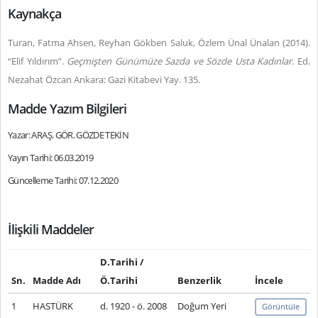
Kaynakça
Turan, Fatma Ahsen, Reyhan Gökben Saluk, Özlem Ünal Ünalan (2014).
“Elif Yıldırım”.
Geçmişten Günümüze Sazda ve Sözde Usta Kadınlar
. Ed.
Nezahat Özcan Ankara: Gazi Kitabevi Yay. 135.
Madde Yazım Bilgileri
Yazar: ARAŞ. GÖR. GÖZDE TEKİN
Yayın Tarihi: 06.03.2019
Güncelleme Tarihi: 07.12.2020
İlişkili Maddeler
D.Tarihi /
Sn.
Madde Adı
Ö.Tarihi
Benzerlik
İncele
1
HASTÜRK
d. 1920 - ö. 2008
Doğum Yeri
Görüntüle