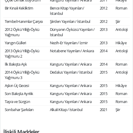
Çiçek Olmak İstiyorum
Kanguru Yayınları / Ankara
2011
Hikâye
Bir Kınalı Kekliktim
Bence Kitap Yayınları /
2012
Roman
İstanbul
Tembel Hanımlar Çarşısı
Şiirden Yayınları / İstanbul
2012
Şiir
2012 Öykü Yıllığı-Öykü
Dünyanın Öyküsü Yayınları /
2013
Antoloji
Yağmuru
İstanbul
Yangın Gülleri
Nezih-Er Yayınları / İzmir
2013
Hikâye
2013 Öykü Yıllığı-Öykü
Notabene Yayınları / Ankara
2014
Antoloji
Yağmuru 2
İlk Bakışta Aşk
Kanguru Yayınları / Ankara
2014
Roman
2014 Öykü Yıllığı-Öykü
Dedalus Yayınları / İstanbul
2015
Antoloji
Yağmuru 3
Aşkın Üç Gecesi
Kanguru Yayınları / Ankara
2015
Hikâye
Son Bakışta Ayrılık
Kanguru Yayınları / Ankara
2015
Roman
Taşra ve Sürgün
Kanguru Yayınları / Ankara
2015
Roman
Sonbahar Şarkıları
Alkali Kitap / İstanbul
2021
Şiir
İlişkili Maddeler