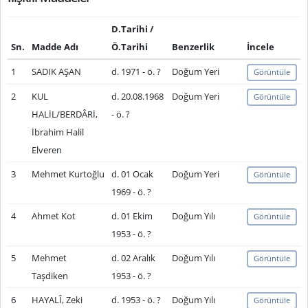
D.Tarihi /
Sn.
Madde Adı
Ö.Tarihi
Benzerlik
İncele
1
SADIK AŞAN
d. 1971 - ö. ?
Doğum Yeri
Görüntüle
2
KUL
d. 20.08.1968
Doğum Yeri
Görüntüle
HALİL/BERDÂRİ,
- ö. ?
İbrahim Halil
Elveren
3
Mehmet Kurtoğlu
d. 01 Ocak
Doğum Yeri
Görüntüle
1969 - ö. ?
4
Ahmet Kot
d. 01 Ekim
Doğum Yılı
Görüntüle
1953 - ö. ?
5
Mehmet
d. 02 Aralık
Doğum Yılı
Görüntüle
Taşdiken
1953 - ö. ?
6
HAYALÎ, Zeki
d. 1953 - ö. ?
Doğum Yılı
Görüntüle