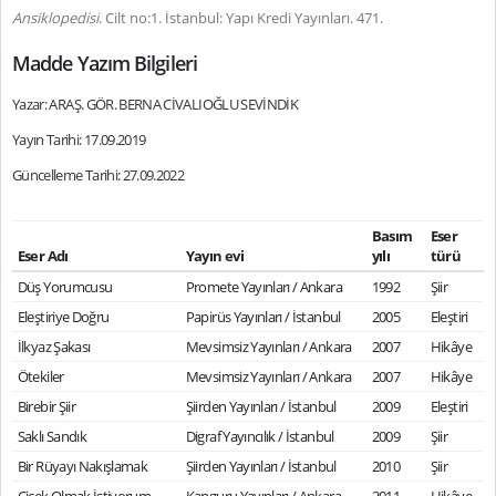
Ansiklopedisi
. Cilt no:1. İstanbul: Yapı Kredi Yayınları. 471.
Madde Yazım Bilgileri
Yazar: ARAŞ. GÖR. BERNA CİVALIOĞLU SEVİNDİK
Yayın Tarihi: 17.09.2019
Güncelleme Tarihi: 27.09.2022
Basım
Eser
Eser Adı
Yayın evi
yılı
türü
Düş Yorumcusu
Promete Yayınları / Ankara
1992
Şiir
Eleştiriye Doğru
Papirüs Yayınları / İstanbul
2005
Eleştiri
İlkyaz Şakası
Mevsimsiz Yayınları / Ankara
2007
Hikâye
Ötekiler
Mevsimsiz Yayınları / Ankara
2007
Hikâye
Birebir Şiir
Şiirden Yayınları / İstanbul
2009
Eleştiri
Saklı Sandık
Digraf Yayıncılık / İstanbul
2009
Şiir
Bir Rüyayı Nakışlamak
Şiirden Yayınları / İstanbul
2010
Şiir