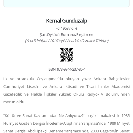
Kemal Gündüzalp
(d. 1953 / ö. -)
Şair, Öykücü, Romancı, Eleştirmen
(Yeni Edebiyat / 20. Yüzyıl / Anadolu-Osmanlı-Türkiye)
ISBN: 978-9944-237-86-4
İlk ve ortaokulu Ceylanpınar’da okuyan yazar Ankara Bahçelievler
Cumhuriyet Lisesi’ni ve Ankara İktisadi ve Ticari İlimler Akademisi
Gazetecilik ve Halkla İlişkiler Yüksek Okulu Radyo-TV Bölümü'nden
mezun oldu.
"Kültür ve Sanat Kavramından Ne Anlıyoruz?" başlıklı makalesi ile 1985
Hürriyet Gösteri Dergisi İnceleme/Araştırma Yarışması'nda, 1989 Milliyet
Sanat Dergisi Abdi İpekçi Deneme Yarışması'nda, 2003 Cegerxwîn Sanat