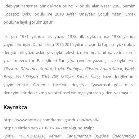
Edebiyat Yarışması Şiir dalında birincilik ödülü alan yazar 2003 Samim
Kocagöz Öykü ödülü ve 2010 Ayfer Öneysan Çocuk Yazını Emek
ödülüne layık görülmüştür
İlk şiiri 1971 yılında, ilk yazısı 1972, ilk öyküsü ise 1973 yılında
yayımlanmıştır. Daha sonra 1976-2015 yılları arasında toplam yüz dokuz
dergide altı yüzü aşkın şiir, öykü, eleştiri, deneme, tanıtma ve inceleme
yazısı mevcuttur. Bazı şiirleri Farsça’ya çevrilen yazar şiir ve öykülerini
Oluşum, Dönemeç, Somut, Yazko Edebiyat, Gösteri, Adam Sanat, Varlık,
Broy, Yeni Düşün, Türk Dili, Milliyet Sanat, Karşı, Yazıt
dergilerinde
yayımlamıştır. Özdemir İnce'nin deyişiyle "yaşamsal gözlem ve
deneyimlerinden çıkmış ve bütünsel bir imge yaratan şiirler" yazmıştır.
Kaynakça
https://www.antoloji.com/kemal-gunduzalp/hayati/
https://siirden.net/2016/01/09/kemal-gunduzalp/
(2001), "GÜNDÜZALP, Kemal".
Tanzimat'tan Bugüne Edebiyatçılar