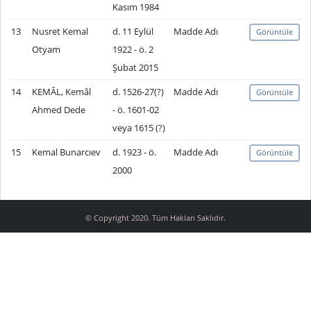
Kasım 1984
13
Nusret Kemal
d. 11 Eylül
Madde Adı
Görüntüle
Otyam
1922 - ö. 2
Şubat 2015
14
KEMÂL, Kemâl
d. 1526-27(?)
Madde Adı
Görüntüle
Ahmed Dede
- ö. 1601-02
veya 1615 (?)
15
Kemal Bunarcıev
d. 1923 - ö.
Madde Adı
Görüntüle
2000
© Copyright 2020. Tüm Hakları Saklıdır.