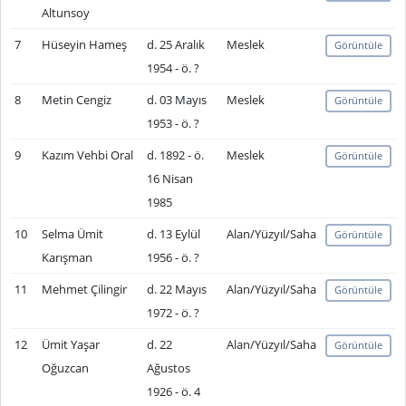
Altunsoy
7
Hüseyin Hameş
d. 25 Aralık
Meslek
Görüntüle
1954 - ö. ?
8
Metin Cengiz
d. 03 Mayıs
Meslek
Görüntüle
1953 - ö. ?
9
Kazım Vehbi Oral
d. 1892 - ö.
Meslek
Görüntüle
16 Nisan
1985
10
Selma Ümit
d. 13 Eylül
Alan/Yüzyıl/Saha
Görüntüle
Karışman
1956 - ö. ?
11
Mehmet Çilingir
d. 22 Mayıs
Alan/Yüzyıl/Saha
Görüntüle
1972 - ö. ?
12
Ümit Yaşar
d. 22
Alan/Yüzyıl/Saha
Görüntüle
Oğuzcan
Ağustos
1926 - ö. 4