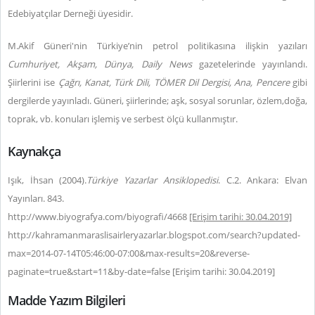
Edebiyatçılar Derneği üyesidir.
M.Akif Güneri'nin Türkiye’nin petrol politikasına ilişkin yazıları
Cumhuriyet, Akşam, Dünya, Daily News
gazetelerinde yayınlandı.
Şiirlerini ise
Çağrı, Kanat, Türk Dili, TÖMER Dil Dergisi, Ana, Pencere
gibi
dergilerde yayınladı. Güneri, şiirlerinde; aşk, sosyal sorunlar, özlem,doğa,
toprak, vb. konuları işlemiş ve serbest ölçü kullanmıştır.
Kaynakça
Işık, İhsan (2004).
Türkiye Yazarlar Ansiklopedisi
. C.2. Ankara: Elvan
Yayınları. 843.
http://www.biyografya.com/biyografi/4668
[Erişim tarihi: 30.04.2019]
http://kahramanmaraslisairleryazarlar.blogspot.com/search?updated-
max=2014-07-14T05:46:00-07:00&max-results=20&reverse-
paginate=true&start=11&by-date=false [Erişim tarihi: 30.04.2019]
Madde Yazım Bilgileri