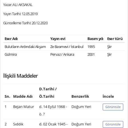
Yazar: ALI AKSAKAL
Yayın Tarihi: 12.05.2019
Güncelleme Tarihi: 20.12.2020
Eser Adı
Yayın evi
Basım yılı
Eser türü
Bulutların Ardındaki Akşam
Ze Basımevi / İstanbul
1995
Şiir
Gülmira
Pervaz / Ankara
2001
Şiir
İlişkili Maddeler
D.Tarihi /
Sn.
Madde Adı
Ö.Tarihi
Benzerlik
İncele
1
Bejan Matur
d. 14 Eylül 1968 -
Doğum Yeri
Görüntüle
ö. ?
2
Sıddık
d. 02 Ocak 1945 -
Doğum Yeri
Görüntüle