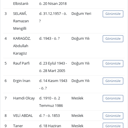
Elbistanlı
ö. 20 Nisan 2018
3
SELAMÎ,
d. 31.12.1957 - ö.
Doğum Yeri
Görüntüle
Ramazan
?
Mengilli
4
KARAGÖZ,
d. 1943 - ö. ?
Doğum Yılı
Görüntüle
Abdullah
Karagöz
5
Rauf Parfi
d. 23 Eylül 1943 -
Doğum Yılı
Görüntüle
ö. 28 Mart 2005
6
Ergin İnan
d. 14 Kasım 1943
Doğum Yılı
Görüntüle
- ö. ?
7
Hamdi Olcay
d. 1910 - ö. 2
Meslek
Görüntüle
Temmuz 1986
8
VELİ ABDAL
d. ? - ö. 1853
Meslek
Görüntüle
9
Taner
d. 18 Haziran
Meslek
Görüntüle