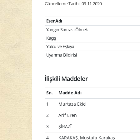
Güncelleme Tarihi: 09.11.2020
Eser Adı
Yangın Sonrası Ölmek
Kaçış
Yolcu ve Eşkıya
Uyanma Bildirisi
İlişkili Maddeler
Sn.
Madde Adı
1
Murtaza Ekici
2
Arif Eren
3
ŞİRAZÎ
4
KARAKAŞ, Mustafa Karakaş