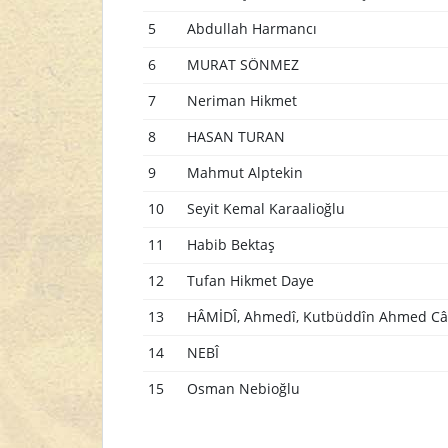
5
Abdullah Harmancı
6
MURAT SÖNMEZ
7
Neriman Hikmet
8
HASAN TURAN
9
Mahmut Alptekin
10
Seyit Kemal Karaalioğlu
11
Habib Bektaş
12
Tufan Hikmet Daye
13
HÂMİDÎ, Ahmedî, Kutbüddîn Ahmed Câ
14
NEBÎ
15
Osman Nebioğlu