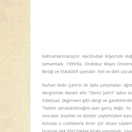
Kahramanmaraş’ın Hacıbudak Köyü’nde doğdu
tamamladı. 1999'da, Ondokuz Mayıs Üniversi
Birliği ve ESKADER üyesidir. Evli ve dört ço
Nuhan Nebi Çam'ın ilk öykü çalışmaları öğren
dergisinde devam etti; "Deniz Şehri" adını t
Edebiyat, Değirmen
gibi dergi ve gazetelerde
"Kalem oynatabileceğim alan geniş değil. Ya
mısralar, beyitler ve dizeler söylemişken ba
Aslında o cümlelerle birer şiir dizesi söy
bugüne dek dört hikâye kitabı yayımladı:
Yan