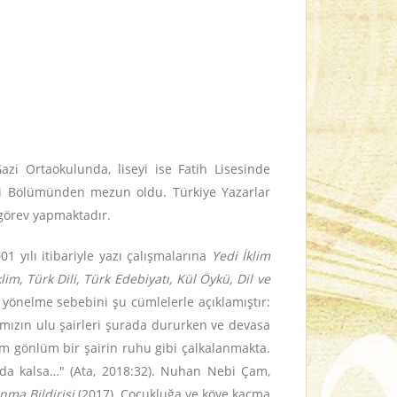
i Ortaokulunda, liseyi ise Fatih Lisesinde
iği Bölümünden mezun oldu. Türkiye Yazarlar
 görev yapmaktadır.
1 yılı itibariyle yazı çalışmalarına
Yedi İklim
klim, Türk Dili, Türk Edebiyatı, Kül Öykü, Dil ve
e yönelme sebebini şu cümlelerle açıklamıştır:
mızın ulu şairleri şurada dururken ve devasa
im gönlüm bir şairin ruhu gibi çalkalanmakta.
zda kalsa…" (Ata, 2018:32). Nuhan Nebi Çam,
nma Bildirisi
(2017). Çocukluğa ve köye kaçma