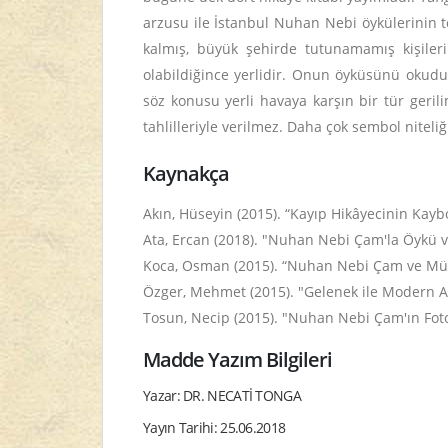
arzusu ile İstanbul Nuhan Nebi öykülerinin t
kalmış, büyük şehirde tutunamamış kişile
olabildiğince yerlidir. Onun öyküsünü okudu
söz konusu yerli havaya karşın bir tür geril
tahlilleriyle verilmez. Daha çok sembol niteliğ
Kaynakça
Akın, Hüseyin (2015). “Kayıp Hikâyecinin Kayb
Ata, Ercan (2018). "Nuhan Nebi Çam'la Öykü 
Koca, Osman (2015). “Nuhan Nebi Çam ve Mü
Özger, Mehmet (2015). "Gelenek ile Modern 
Tosun, Necip (2015). "Nuhan Nebi Çam'ın Foto
Madde Yazım Bilgileri
Yazar: DR. NECATİ TONGA
Yayın Tarihi: 25.06.2018