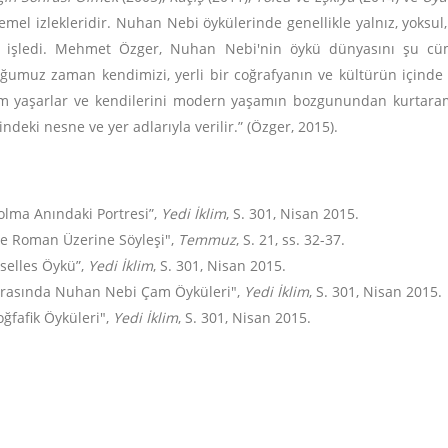
emel izlekleridir. Nuhan Nebi öykülerinde genellikle yalnız, yoksu
ri işledi. Mehmet Özger, Nuhan Nebi'nin öykü dünyasını şu cüm
ğumuz zaman kendimizi, yerli bir coğrafyanın ve kültürün içinde 
im yaşarlar ve kendilerini modern yaşamın bozgunundan kurtaramaz
indeki nesne ve yer adlarıyla verilir.” (Özger, 2015).
olma Anındaki Portresi”,
Yedi İklim
, S. 301, Nisan 2015.
ve Roman Üzerine Söyleşi",
Temmuz
, S. 21, ss. 32-37.
selles Öykü”,
Yedi İklim
, S. 301, Nisan 2015.
Arasında Nuhan Nebi Çam Öyküleri",
Yedi İklim
, S. 301, Nisan 2015.
ğfafik Öyküleri",
Yedi İklim
, S. 301, Nisan 2015.