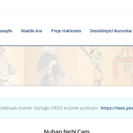
asayfa
Madde Ara
Proje Hakkında
Destekleyici Kurumlar
Edebiyatı Eserler Sözlüğü (TEES) erişime açılmıştır.
https://tees.yes
Nuhan Nebi Çam