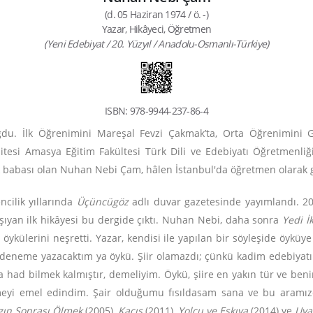
(d. 05 Haziran 1974 / ö. -)
Yazar, Hikâyeci, Öğretmen
(Yeni Edebiyat / 20. Yüzyıl / Anadolu-Osmanlı-Türkiye)
ISBN: 978-9944-237-86-4
. İlk Öğrenimini Mareşal Fevzi Çakmak’ta, Orta Öğrenimini Gaz
tesi Amasya Eğitim Fakültesi Türk Dili ve Edebiyatı Öğretmenl
cuk babası olan Nuhan Nebi Çam, hâlen İstanbul'da öğretmen olarak
cilik yıllarında
Üçüncügöz
adlı duvar gazetesinde yayımlandı. 200
aşıyan ilk hikâyesi bu dergide çıktı. Nuhan Nebi, daha sonra
Yedi İ
 öykülerini neşretti. Yazar, kendisi ile yapılan bir söyleşide öyküy
 deneme yazacaktım ya öykü. Şiir olamazdı; çünkü kadim edebiyatı
na had bilmek kalmıştır, demeliyim. Öykü, şiire en yakın tür ve ben
lemeyi emel edindim. Şair olduğumu fısıldasam sana ve bu aramı
gın Sonrası Ölmek
(2005),
Kaçış
(2011),
Yolcu ve Eşkıya
(2014) ve
Uya