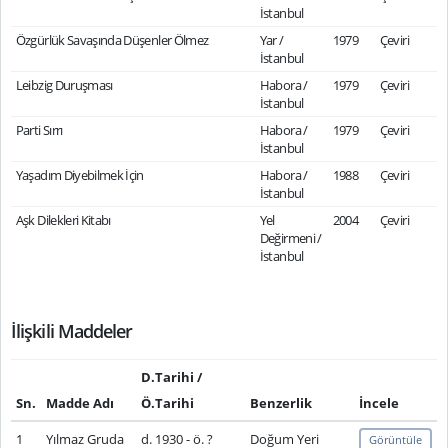
İstanbul
Özgürlük Savaşında Düşenler Ölmez
Yar /
1979
Çeviri
İstanbul
Leibzig Duruşması
Habora /
1979
Çeviri
İstanbul
Parti Sırrı
Habora /
1979
Çeviri
İstanbul
Yaşadım Diyebilmek İçin
Habora /
1988
Çeviri
İstanbul
Aşk Dilekleri Kitabı
Yel
2004
Çeviri
Değirmeni /
İstanbul
İlişkili Maddeler
D.Tarihi /
Sn.
Madde Adı
Ö.Tarihi
Benzerlik
İncele
1
Yılmaz Gruda
d. 1930 - ö. ?
Doğum Yeri
Görüntüle