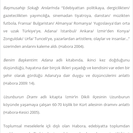
Başmusahip
Sokağı
Anıları
’nda “Edebiyattan politikaya, dergicilikten/
gazetecilikten yayımcılığa, sinemadan tiyatroya, danstan/ müzikten
futbola, Fransa/ Bulgaristan/ Almanya/ Romanya/ Yugoslavya'dan orta
ve uzak Türkiye'ye, Adana/ İstanbul/ Ankara/ İzmir'den Konya/
Zonguldak/ Urfa/ Tunceli'ye, yazarlardan artistlere, olaylar ve insanlar...”
üzerinden anılarını kaleme aldı. (Habora 2004).
Benim
Başkentim
:
Adana
adlı kitabında, ikinci kez doğduğunu
düşündüğü, hayatına dair birçok ilkleri yaşadığı ve kendisini var eden bir
şehir olarak gördüğü Adana’ya dair duygu ve düşüncülerini anlattı
(Habora 2009: 14).
Uzunburun Dramı
adlı kitapta İzmir’in Dikili ilçesinin Uzunburun
köyünde yaşamaya çalışan 60-70 kişilik bir Kürt ailesinin dramını anlattı
(Habora-Kesici 2005).
Toplumsal meselelerle içli dışlı olan Habora, edebiyatta toplumdan