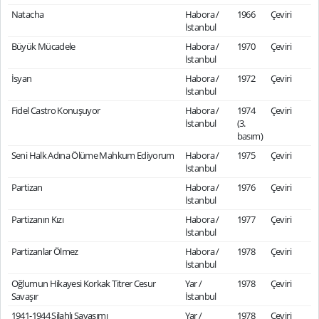
Natacha
Habora /
1966
Çeviri
İstanbul
Büyük Mücadele
Habora /
1970
Çeviri
İstanbul
İsyan
Habora /
1972
Çeviri
İstanbul
Fidel Castro Konuşuyor
Habora /
1974
Çeviri
İstanbul
(3.
basım)
Seni Halk Adına Ölüme Mahkum Ediyorum
Habora /
1975
Çeviri
İstanbul
Partizan
Habora /
1976
Çeviri
İstanbul
Partizanın Kızı
Habora /
1977
Çeviri
İstanbul
Partizanlar Ölmez
Habora /
1978
Çeviri
İstanbul
Oğlumun Hikayesi Korkak Titrer Cesur
Yar /
1978
Çeviri
Savaşır
İstanbul
1941-1944 Silahlı Savaşımı
Yar /
1978
Çeviri