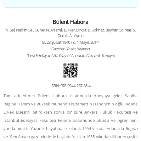
Bülent Habora
N. Sel, Nedim Sel, Güner N. Artamlı, B. İlker, Birkut, B. Solmaz, Beyhan Solmaz, S.
Demir, Ali Aydın
(d. 28 Şubat 1940 / ö. 1 Mayıs 2014)
Gazeteci-Yazar, Yayımcı
(Yeni Edebiyat / 20. Yüzyıl / Anadolu-Osmanlı-Türkiye)
ISBN: 978-9944-237-86-4
Tam adı Ahmet Bülent Habora. İstanbul’da dünyaya geldi. Sabiha
Ragibe Hanım ve yüksek mühendis Nizamettin Habora’nın oğlu. Adana
Erkek Lisesi’ni bitirdikten sonra bir süre Ankara Hukuk Fakültesi ve
İstanbul Edebiyat Fakültesi Felsefe bölümünde okudu ve öğrenimini
yarıda bıraktı. Yazarlık hayatına ilk olarak 1954 yılında, Adana’da
Bugün
ve
Yeni Adana
gazetelerinde başladı. Yazıları 1955 yılından itibaren çeşitli