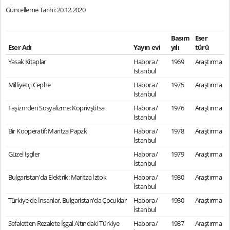
Güncelleme Tarihi: 20.12.2020
Basım
Eser
Eser Adı
Yayın evi
yılı
türü
Yasak Kitaplar
Habora /
1969
Araştırma
İstanbul
Milliyetçi Cephe
Habora /
1975
Araştırma
İstanbul
Faşizmden Sosyalizme: Koprivştitsa
Habora /
1976
Araştırma
İstanbul
Bir Kooperatif: Maritza Papzk
Habora /
1978
Araştırma
İstanbul
Güzel İşçiler
Habora /
1979
Araştırma
İstanbul
Bulgaristan'da Elektrik: Maritza İztok
Habora /
1980
Araştırma
İstanbul
Türkiye'de İnsanlar, Bulgaristan'da Çocuklar
Habora /
1980
Araştırma
İstanbul
Sefaletten Rezalete İşgal Altındaki Türkiye
Habora /
1987
Araştırma