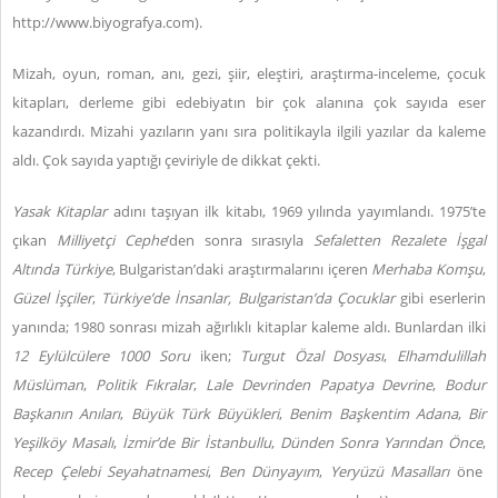
http://www.biyografya.com).
Mizah, oyun, roman, anı, gezi, şiir, eleştiri, araştırma-inceleme, çocuk
kitapları, derleme gibi edebiyatın bir çok alanına çok sayıda eser
kazandırdı. Mizahi yazıların yanı sıra politikayla ilgili yazılar da kaleme
aldı. Çok sayıda yaptığı çeviriyle de dikkat çekti.
Yasak Kitaplar
adını taşıyan ilk kitabı, 1969 yılında yayımlandı. 1975’te
çıkan
Milliyetçi Cephe
’den sonra sırasıyla
Sefaletten Rezalete İşgal
Altında Türkiye
, Bulgaristan’daki araştırmalarını içeren
Merhaba Komşu
,
Güzel İşçiler
,
Türkiye’de İnsanlar, Bulgaristan’da Çocuklar
gibi eserlerin
yanında; 1980 sonrası mizah ağırlıklı kitaplar kaleme aldı. Bunlardan ilki
12 Eylülcülere 1000 Soru
iken;
Turgut Özal Dosyası
,
Elhamdulillah
Müslüman
,
Politik Fıkralar
,
Lale Devrinden Papatya Devrine
,
Bodur
Başkanın Anıları
,
Büyük Türk Büyükleri
,
Benim Başkentim Adana
,
Bir
Yeşilköy Masalı
,
İzmir’de Bir İstanbullu
,
Dünden Sonra Yarından Önce
,
Recep Çelebi Seyahatnamesi
,
Ben Dünyayım
,
Yeryüzü Masalları
öne