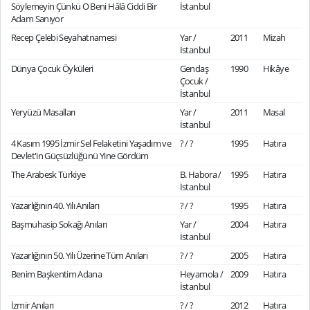
Söylemeyin Çünkü O Beni Hâlâ Ciddi Bir
İstanbul
Adam Sanıyor
Recep Çelebi Seyahatnamesi
Yar /
2011
Mizah
İstanbul
Dünya Çocuk Öyküleri
Gendaş
1990
Hikâye
Çocuk /
İstanbul
Yeryüzü Masalları
Yar /
2011
Masal
İstanbul
4 Kasım 1995 İzmir Sel Felaketini Yaşadım ve
? / ?
1995
Hatıra
Devlet'in Güçsüzlüğünü Yine Gördüm
The Arabesk Türkiye
B. Habora /
1995
Hatıra
İstanbul
Yazarlığının 40. Yılı Anıları
? / ?
1995
Hatıra
Başmuhasip Sokağı Anıları
Yar /
2004
Hatıra
İstanbul
Yazarlığının 50. Yılı Üzerine Tüm Anıları
? / ?
2005
Hatıra
Benim Başkentim Adana
Heyamola /
2009
Hatıra
İstanbul
İzmir Anıları
? / ?
2012
Hatıra