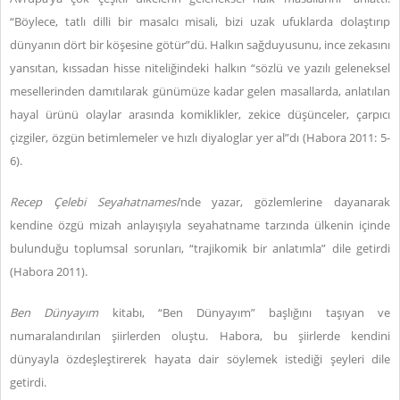
“Böylece, tatlı dilli bir masalcı misali, bizi uzak ufuklarda dolaştırıp
dünyanın dört bir köşesine götür”dü. Halkın sağduyusunu, ince zekasını
yansıtan, kıssadan hisse niteliğindeki halkın “sözlü ve yazılı geleneksel
mesellerinden damıtılarak günümüze kadar gelen masallarda, anlatılan
hayal ürünü olaylar arasında komiklikler, zekice düşünceler, çarpıcı
çizgiler, özgün betimlemeler ve hızlı diyaloglar yer al”dı (Habora 2011: 5-
6).
Recep
Çelebi
Seyahatnamesi
’nde yazar, gözlemlerine dayanarak
kendine özgü mizah anlayışıyla seyahatname tarzında ülkenin içinde
bulunduğu toplumsal sorunları, “trajikomik bir anlatımla” dile getirdi
(Habora 2011).
Ben
Dünyayım
kitabı, “Ben Dünyayım” başlığını taşıyan ve
numaralandırılan şiirlerden oluştu. Habora, bu şiirlerde kendini
dünyayla özdeşleştirerek hayata dair söylemek istediği şeyleri dile
getirdi.