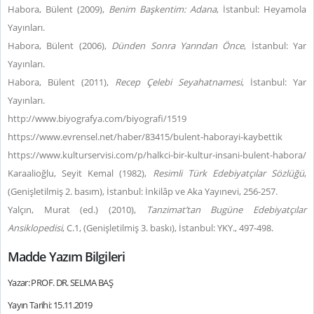
Habora, Bülent (2009),
Benim Başkentim: Adana
, İstanbul: Heyamola
Yayınları.
Habora, Bülent (2006),
Dünden Sonra Yarından Önce
, İstanbul: Yar
Yayınları.
Habora, Bülent (2011),
Recep
Çelebi
Seyahatnamesi
, İstanbul: Yar
Yayınları.
http://www.biyografya.com/biyografi/1519
https://www.evrensel.net/haber/83415/bulent-haborayi-kaybettik
https://www.kulturservisi.com/p/halkci-bir-kultur-insani-bulent-habora/
Karaalioğlu, Seyit Kemal (1982),
Resimli Türk Edebiyatçılar Sözlüğü
,
(Genişletilmiş 2. basım), İstanbul: İnkilâp ve Aka Yayınevi, 256-257.
Yalçın, Murat (ed.) (2010),
Tanzimat’tan Bugüne Edebiyatçılar
Ansiklopedisi
, C.1, (Genişletilmiş 3. baskı), İstanbul: YKY., 497-498.
Madde Yazım Bilgileri
Yazar: PROF. DR. SELMA BAŞ
Yayın Tarihi: 15.11.2019