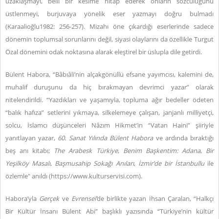
uzaklaşmayı, belli bir kesime hitap ederek onların sözcülüğünü
üstlenmeyi, burjuvaya yönelik eser yazmayı doğru bulmadı
(Karaalioğlu1982: 256-257). Mizahı öne çıkardığı eserlerinde sadece
dönemin toplumsal sorunlarını değil, siyasi olaylarını da özellikle Turgut
Özal dönemini odak noktasına alarak eleştirel bir üslupla dile getirdi.
Bülent Habora, “Bâbıâli’nin alçakgönüllü efsane yayımcısı, kalemini de,
muhalif duruşunu da hiç bırakmayan devrimci yazar” olarak
nitelendirildi. “Yazdıkları ve yaşamıyla, topluma ağır bedeller ödeten
“balık hafıza” setlerini yıkmaya, silkelemeye çalışan, janjanlı milliyetçi,
solcu, İslamcı düşünceleri Nâzım Hikmet’in “Vatan Haini” şiiriyle
yanıtlayan yazar,
60. Sanat Yılında Bülent Habora
ve ardında bıraktığı
beş anı kitabı;
The Arabesk Türkiye
,
Benim Başkentim: Adana
,
Bir
Yeşilköy Masalı
,
Başmusahip Sokağı Anıları
,
İzmir’de bir İstanbullu
ile
özlemle" anıldı (https://www.kulturservisi.com).
Habora’yla
Gerçek
ve
Evrensel’
de birlikte yazan İhsan Çaralan, “Halkçı
Bir Kültür İnsanı Bülent Abi” başlıklı yazısında “Türkiye’nin kültür