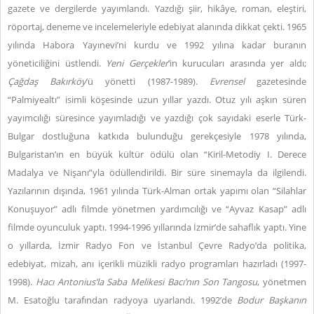
gazete ve dergilerde yayımlandı. Yazdığı şiir, hikâye, roman, eleştiri,
röportaj, deneme ve incelemeleriyle edebiyat alanında dikkat çekti. 1965
yılında Habora Yayınevi’ni kurdu ve 1992 yılına kadar buranın
yöneticiliğini üstlendi.
Yeni Gerçekler
’in kurucuları arasında yer aldı;
Çağdaş Bakırköy
’ü yönetti (1987-1989).
Evrensel
gazetesinde
“Palmiyealtı” isimli köşesinde uzun yıllar yazdı.
Otuz yılı aşkın süren
yayımcılığı süresince yayımladığı ve yazdığı çok sayıdaki eserle Türk-
Bulgar dostluğuna katkıda bulunduğu gerekçesiyle 1978 yılında,
Bulgaristan’ın en büyük kültür ödülü olan “Kiril-Metodiy I. Derece
Madalya ve Nişanı”yla ödüllendirildi. Bir süre sinemayla da ilgilendi.
Yazılarının dışında, 1961 yılında Türk-Alman ortak yapımı olan “Silahlar
Konuşuyor” adlı filmde yönetmen yardımcılığı ve “Ayvaz Kasap” adlı
filmde oyunculuk yaptı. 1994-1996 yıllarında İzmir’de sahaflık yaptı. Yine
o yıllarda, İzmir Radyo Fon ve İstanbul Çevre Radyo’da politika,
edebiyat, mizah, anı içerikli müzikli radyo programları hazırladı (1997-
1998).
Hacı Antonius’la Saba Melikesi Bacı’nın Son Tangosu
,
yönetmen
M. Esatoğlu tarafından radyoya uyarlandı. 1992’de
Bodur Başkanın