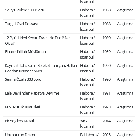
İstanbul
12 Eylülcülere 1000 Soru
Habora /
1988
Araştırma
İstanbul
Turgut Özal Dosyası
Habora /
1988
Araştırma
İstanbul
12 Eylül Lideri Kenan Evren Ne Dedi? Ne
Habora /
1989
Araştırma
Oldu?
İstanbul
Elhamdülillah Müslüman
Habora /
1989
Araştırma
İstanbul
Kaymak Tabakanın Bereket Tanrıçası, Halkın
Habora /
1990
Araştırma
GaddarDüşmanı: ANAP
İstanbul
Semra Özal'a 333 Soru
Habora /
1990
Araştırma
İstanbul
Lale Devri'nden Papatya Devri'ne
Habora /
1991
Araştırma
İstanbul
Büyük Türk Büyükleri
Habora /
1993
Araştırma
İstanbul
Bir Yeşilköy Masalı
Yar /
2014
Araştırma
İstanbul
Uzunburun Dramı
B. Habora /
2005
Araştırma