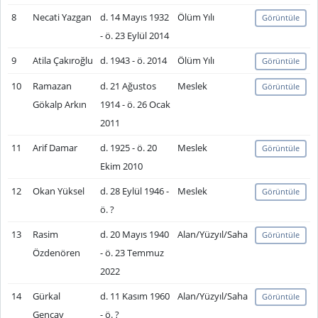
8
Necati Yazgan
d. 14 Mayıs 1932
Ölüm Yılı
Görüntüle
- ö. 23 Eylül 2014
9
Atila Çakıroğlu
d. 1943 - ö. 2014
Ölüm Yılı
Görüntüle
10
Ramazan
d. 21 Ağustos
Meslek
Görüntüle
Gökalp Arkın
1914 - ö. 26 Ocak
2011
11
Arif Damar
d. 1925 - ö. 20
Meslek
Görüntüle
Ekim 2010
12
Okan Yüksel
d. 28 Eylül 1946 -
Meslek
Görüntüle
ö. ?
13
Rasim
d. 20 Mayıs 1940
Alan/Yüzyıl/Saha
Görüntüle
Özdenören
- ö. 23 Temmuz
2022
14
Gürkal
d. 11 Kasım 1960
Alan/Yüzyıl/Saha
Görüntüle
Gençay
- ö. ?