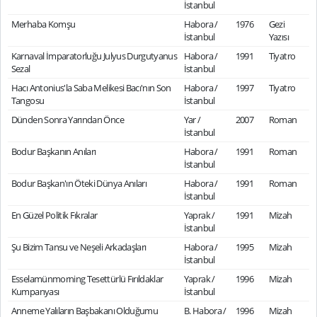
İstanbul
Merhaba Komşu
Habora /
1976
Gezi
İstanbul
Yazısı
Karnaval İmparatorluğu Julyus Durgutyanus
Habora /
1991
Tiyatro
Sezal
İstanbul
Hacı Antonius'la Saba Melikesi Bacı'nın Son
Habora /
1997
Tiyatro
Tangosu
İstanbul
Dünden Sonra Yarından Önce
Yar /
2007
Roman
İstanbul
Bodur Başkanın Anıları
Habora /
1991
Roman
İstanbul
Bodur Başkan'ın Öteki Dünya Anıları
Habora /
1991
Roman
İstanbul
En Güzel Politik Fıkralar
Yaprak /
1991
Mizah
İstanbul
Şu Bizim Tansu ve Neşeli Arkadaşları
Habora /
1995
Mizah
İstanbul
Esselamünmorning Tesettürlü Fırıldaklar
Yaprak /
1996
Mizah
Kumpanyası
İstanbul
Anneme Yalıların Başbakanı Olduğumu
B. Habora /
1996
Mizah