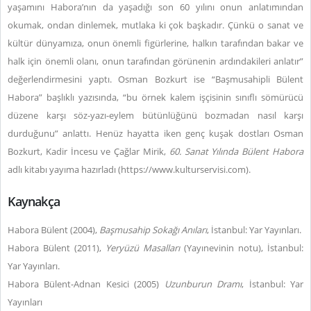
yaşamını Habora’nın da yaşadığı son 60 yılını onun anlatımından
okumak, ondan dinlemek, mutlaka ki çok başkadır. Çünkü o sanat ve
kültür dünyamıza, onun önemli figürlerine, halkın tarafından bakar ve
halk için önemli olanı, onun tarafından görünenin ardındakileri anlatır”
değerlendirmesini yaptı. Osman Bozkurt ise “Başmusahipli Bülent
Habora” başlıklı yazısında, “bu örnek kalem işçisinin sınıflı sömürücü
düzene karşı söz-yazı-eylem bütünlüğünü bozmadan nasıl karşı
durduğunu” anlattı. Henüz hayatta iken genç kuşak dostları Osman
Bozkurt, Kadir İncesu ve Çağlar Mirik,
60. Sanat Yılında
Bülent Habora
adlı kitabı yayıma hazırladı (https://www.kulturservisi.com).
Kaynakça
Habora Bülent (2004),
Başmusahip
Sokağı
Anıları
, İstanbul: Yar Yayınları.
Habora Bülent (2011),
Yeryüzü
Masalları
(Yayınevinin notu), İstanbul:
Yar Yayınları.
Habora Bülent-Adnan Kesici (2005)
Uzunburun Dramı
, İstanbul: Yar
Yayınları