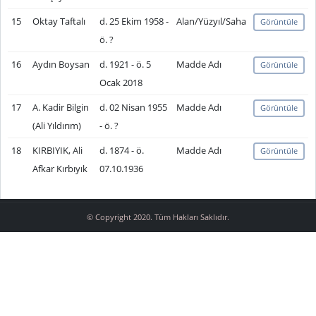
15
Oktay Taftalı
d. 25 Ekim 1958 -
Alan/Yüzyıl/Saha
Görüntüle
ö. ?
16
Aydın Boysan
d. 1921 - ö. 5
Madde Adı
Görüntüle
Ocak 2018
17
A. Kadir Bilgin
d. 02 Nisan 1955
Madde Adı
Görüntüle
(Ali Yıldırım)
- ö. ?
18
KIRBIYIK, Ali
d. 1874 - ö.
Madde Adı
Görüntüle
Afkar Kırbıyık
07.10.1936
© Copyright 2020. Tüm Hakları Saklıdır.