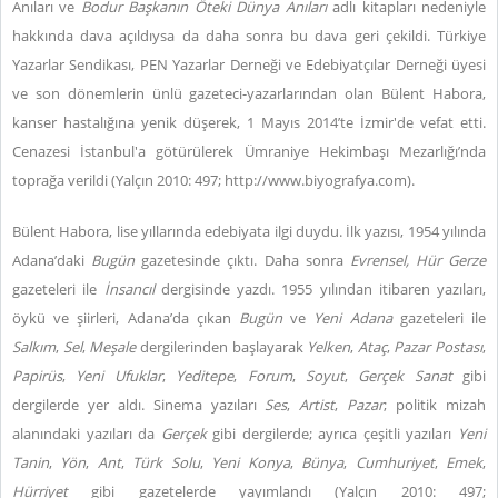
Anıları ve
Bodur Başkanın Öteki Dünya Anıları
adlı kitapları nedeniyle
hakkında dava açıldıysa da daha sonra bu dava geri çekildi. Türkiye
Yazarlar Sendikası, PEN Yazarlar Derneği ve Edebiyatçılar Derneği üyesi
ve son dönemlerin ünlü gazeteci-yazarlarından olan Bülent Habora,
kanser hastalığına yenik düşerek, 1 Mayıs 2014’te İzmir'de vefat etti.
Cenazesi İstanbul'a götürülerek Ümraniye Hekimbaşı Mezarlığı’nda
toprağa verildi (Yalçın 2010: 497; http://www.biyografya.com).
Bülent Habora, lise yıllarında edebiyata ilgi duydu. İlk yazısı, 1954 yılında
Adana’daki
Bugün
gazetesinde çıktı. Daha sonra
Evrensel, Hür Gerze
gazeteleri ile
İnsancıl
dergisinde yazdı. 1955 yılından itibaren yazıları,
öykü ve şiirleri, Adana’da çıkan
Bugün
ve
Yeni Adana
gazeteleri ile
Salkım
,
Sel
,
Meşale
dergilerinden başlayarak
Yelken
,
Ataç
,
Pazar Postası
,
Papirüs
,
Yeni
Ufuklar
,
Yeditepe
,
Forum
,
Soyut
,
Gerçek
Sanat
gibi
dergilerde yer aldı. Sinema yazıları
Ses
,
Artist
,
Pazar
; politik mizah
alanındaki yazıları da
Gerçek
gibi dergilerde; ayrıca çeşitli yazıları
Yeni
Tanin
,
Yön
,
Ant
,
Türk
Solu
,
Yeni
Konya
,
Bünya
,
Cumhuriyet
,
Emek
,
Hürriyet
gibi gazetelerde yayımlandı (Yalçın 2010: 497;