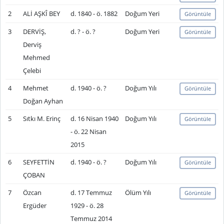
2
ALİ AŞKÎ BEY
d. 1840 - ö. 1882
Doğum Yeri
Görüntüle
3
DERVİŞ,
d. ? - ö. ?
Doğum Yeri
Görüntüle
Derviş
Mehmed
Çelebi
4
Mehmet
d. 1940 - ö. ?
Doğum Yılı
Görüntüle
Doğan Ayhan
5
Sıtkı M. Erinç
d. 16 Nisan 1940
Doğum Yılı
Görüntüle
- ö. 22 Nisan
2015
6
SEYFETTİN
d. 1940 - ö. ?
Doğum Yılı
Görüntüle
ÇOBAN
7
Özcan
d. 17 Temmuz
Ölüm Yılı
Görüntüle
Ergüder
1929 - ö. 28
Temmuz 2014