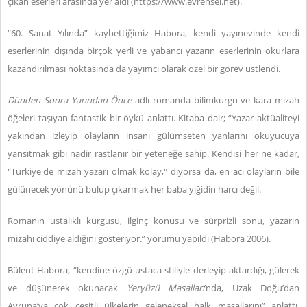
çıkan eserleri arasında yer aldı (https://www.evrensel.net).
“60. Sanat Yılında” kaybettiğimiz Habora, kendi yayınevinde kendi
eserlerinin dışında birçok yerli ve yabancı yazarın eserlerinin okurlara
kazandırılması noktasında da yayımcı olarak özel bir görev üstlendi.
Dünden
Sonra
Yarından
Önce
adlı romanda bilimkurgu ve kara mizah
öğeleri taşıyan fantastik bir öykü anlattı. Kitaba dair; “Yazar aktüaliteyi
yakından izleyip olayların insanı gülümseten yanlarını okuyucuya
yansıtmak gibi nadir rastlanır bir yeteneğe sahip. Kendisi her ne kadar,
"Türkiye'de mizah yazarı olmak kolay," diyorsa da, en acı olayların bile
gülünecek yönünü bulup çıkarmak her baba yiğidin harcı değil.
Romanın ustalıklı kurgusu, ilginç konusu ve sürprizli sonu, yazarın
mizahı ciddiye aldığını gösteriyor.” yorumu yapıldı (Habora 2006).
Bülent Habora, “kendine özgü ustaca stiliyle derleyip aktardığı, gülerek
ve düşünerek okunacak
Yeryüzü
Masalları
’nda, Uzak Doğu’dan
Avrupa’ya çok çeşitli ülkelerin geleneksel halk masallarını” anlattı.