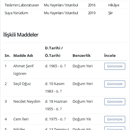
Tesla'nın Laboratuvarı
Mu Yayınları / İstanbul
2016
Hikâye
Suya Yürüdüm
Mu Yayınları / İstanbul
2019
Şiir
İlişkili Maddeler
D.Tarihi /
Sn.
Madde Adı
Ö.Tarihi
Benzerlik
İncele
1
Ahmet Şerif
d. 1965 - ö. ?
Doğum Yeri
Görüntüle
İzgören
2
Seçil Oğuz
d. 10 Kasım
Doğum Yeri
Görüntüle
1983 - ö. ?
3
Necdet Neydim
d. 18 Haziran
Doğum Yeri
Görüntüle
1955 - ö. ?
4
Cem İleri
d. 1975 - ö. ?
Doğum Yılı
Görüntüle
5
Nilüfer
d. 13 Temmuz
Doğum Yılı
Görüntüle