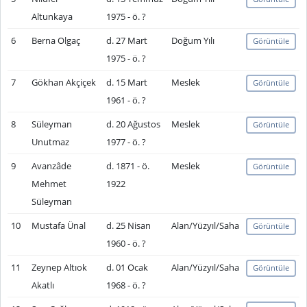
Altunkaya
1975 - ö. ?
6
Berna Olgaç
d. 27 Mart
Doğum Yılı
Görüntüle
1975 - ö. ?
7
Gökhan Akçiçek
d. 15 Mart
Meslek
Görüntüle
1961 - ö. ?
8
Süleyman
d. 20 Ağustos
Meslek
Görüntüle
Unutmaz
1977 - ö. ?
9
Avanzâde
d. 1871 - ö.
Meslek
Görüntüle
Mehmet
1922
Süleyman
10
Mustafa Ünal
d. 25 Nisan
Alan/Yüzyıl/Saha
Görüntüle
1960 - ö. ?
11
Zeynep Altıok
d. 01 Ocak
Alan/Yüzyıl/Saha
Görüntüle
Akatlı
1968 - ö. ?