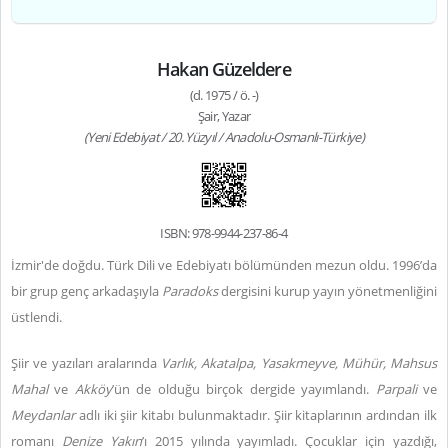
Hakan Güzeldere
(d. 1975 / ö. -)
Şair, Yazar
(Yeni Edebiyat / 20. Yüzyıl / Anadolu-Osmanlı-Türkiye)
ISBN: 978-9944-237-86-4
İzmir'de doğdu. Türk Dili ve Edebiyatı bölümünden mezun oldu. 1996’da
bir grup genç arkadaşıyla
Paradoks
dergisini kurup yayın yönetmenliğini
üstlendi.
Şiir ve yazıları aralarında
Varlık, Akatalpa, Yasakmeyve, Mühür, Mahsus
Mahal
ve
Akköy
’ün de olduğu birçok dergide yayımlandı.
Parpali
ve
Meydanlar
adlı iki şiir kitabı bulunmaktadır. Şiir kitaplarının ardından ilk
romanı
Denize Yakın
’ı 2015 yılında yayımladı. Çocuklar için yazdığı,