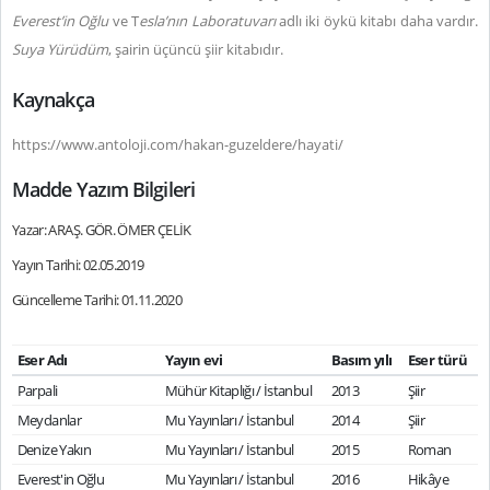
Everest’in Oğlu
ve T
esla’nın Laboratuvarı
adlı iki öykü kitabı daha vardır.
Suya Yürüdüm
, şairin üçüncü şiir kitabıdır.
Kaynakça
https://www.antoloji.com/hakan-guzeldere/hayati/
Madde Yazım Bilgileri
Yazar: ARAŞ. GÖR. ÖMER ÇELİK
Yayın Tarihi: 02.05.2019
Güncelleme Tarihi: 01.11.2020
Eser Adı
Yayın evi
Basım yılı
Eser türü
Parpali
Mühür Kitaplığı / İstanbul
2013
Şiir
Meydanlar
Mu Yayınları / İstanbul
2014
Şiir
Denize Yakın
Mu Yayınları / İstanbul
2015
Roman
Everest'in Oğlu
Mu Yayınları / İstanbul
2016
Hikâye