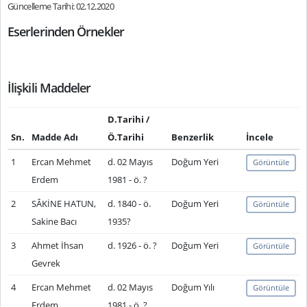
Güncelleme Tarihi: 02.12.2020
Eserlerinden Örnekler
İlişkili Maddeler
D.Tarihi /
Sn.
Madde Adı
Ö.Tarihi
Benzerlik
İncele
1
Ercan Mehmet
d. 02 Mayıs
Doğum Yeri
Görüntüle
Erdem
1981 - ö. ?
2
SÂKİNE HATUN,
d. 1840 - ö.
Doğum Yeri
Görüntüle
Sakine Bacı
1935?
3
Ahmet İhsan
d. 1926 - ö. ?
Doğum Yeri
Görüntüle
Gevrek
4
Ercan Mehmet
d. 02 Mayıs
Doğum Yılı
Görüntüle
Erdem
1981 - ö. ?