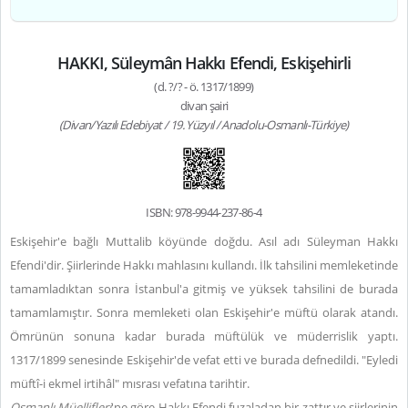
HAKKI, Süleymân Hakkı Efendi, Eskişehirli
(d. ?/? - ö. 1317/1899)
divan şairi
(Divan/Yazılı Edebiyat / 19. Yüzyıl / Anadolu-Osmanlı-Türkiye)
ISBN: 978-9944-237-86-4
Eskişehir'e bağlı Muttalib köyünde doğdu. Asıl adı Süleyman Hakkı
Efendi'dir. Şiirlerinde Hakkı mahlasını kullandı. İlk tahsilini memleketinde
tamamladıktan sonra İstanbul'a gitmiş ve yüksek tahsilini de burada
tamamlamıştır. Sonra memleketi olan Eskişehir'e müftü olarak atandı.
Ömrünün sonuna kadar burada müftülük ve müderrislik yaptı.
1317/1899 senesinde Eskişehir'de vefat etti ve burada defnedildi. "Eyledi
müftî-i ekmel irtihâl" mısrası vefatına tarihtir.
Osmanlı Müellifleri
'ne göre Hakkı Efendi fuzaladan bir zattır ve şiirlerinin