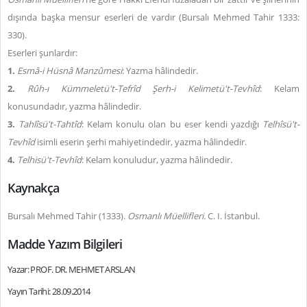
dışında başka mensur eserleri de vardır (Bursalı Mehmed Tahir 1333:
330).
Eserleri şunlardır:
1.
Esmâ-i Hüsnâ Manzûmesi
: Yazma hâlindedir.
2.
Rûh-ı Kümmeletü't-Tefrîd Şerh-i Kelimetü't-Tevhîd
: Kelam
konusundadır, yazma hâlindedir.
3.
Tahlîsü't-Tahtîd
: Kelam konulu olan bu eser kendi yazdığı
Telhîsü't-
Tevhîd
isimli eserin şerhi mahiyetindedir, yazma hâlindedir.
4.
Telhisü't-Tevhîd
: Kelam konuludur, yazma hâlindedir.
Kaynakça
Bursalı Mehmed Tahir (1333).
Osmanlı Müellifleri.
C. I. İstanbul.
Madde Yazım Bilgileri
Yazar: PROF. DR. MEHMET ARSLAN
Yayın Tarihi: 28.09.2014