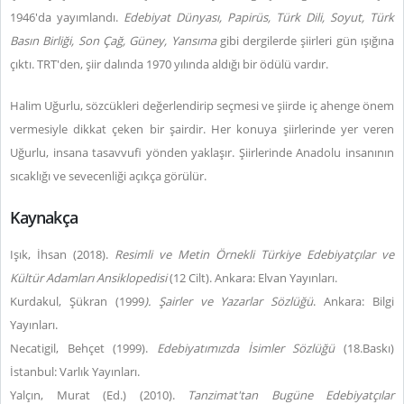
1946'da yayımlandı.
Edebiyat Dünyası, Papirüs, Türk Dili, Soyut, Türk
Basın Birliği, Son Çağ, Güney, Yansıma
gibi dergilerde şiirleri gün ışığına
çıktı. TRT'den, şiir dalında 1970 yılında aldığı bir ödülü vardır.
Halim Uğurlu, sözcükleri değerlendirip seçmesi ve şiirde iç ahenge önem
vermesiyle dikkat çeken bir şairdir. Her konuya şiirlerinde yer veren
Uğurlu, insana tasavvufi yönden yaklaşır. Şiirlerinde Anadolu insanının
sıcaklığı ve sevecenliği açıkça görülür.
Kaynakça
Işık, İhsan (2018).
Resimli ve Metin Örnekli
Türkiye Edebiyatçılar ve
Kültür Adamları Ansiklopedisi
(12 Cilt). Ankara: Elvan Yayınları.
Kurdakul, Şükran (1999
). Şairler ve Yazarlar Sözlüğü
. Ankara: Bilgi
Yayınları.
Necatigil, Behçet (1999).
Edebiyatımızda İsimler Sözlüğü
(18.Baskı)
İstanbul: Varlık Yayınları.
Yalçın, Murat (Ed.) (2010).
Tanzimat'tan Bugüne Edebiyatçılar