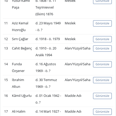
10
Yusuf Kamil
d. 1808 - ö. 11
Meslek
Görüntüle
Paşa
Teşrinievvel
(Ekim) 1876
11
Aziz Kemal
d. 23 Mayıs 1949
Meslek
Görüntüle
Hızıroğlu
- ö. ?
12
Sırrı Çağlar
d. 1918 - ö. 1979
Meslek
Görüntüle
13
Cahit Beğenç
d. 1910 - ö. 20
Alan/Yüzyıl/Saha
Görüntüle
Aralık 1994
14
Funda
d. 16 Ağustos
Alan/Yüzyıl/Saha
Görüntüle
Özşener
1969 - ö. ?
15
İbrahim
d. 30 Temmuz
Alan/Yüzyıl/Saha
Görüntüle
Altun
1969 - ö. ?
16
Kâmil Uğurlu
d. 01 Ocak 1942 -
Madde Adı
Görüntüle
ö. ?
17
Ali Halim
d. 14 Mart 1927 -
Madde Adı
Görüntüle