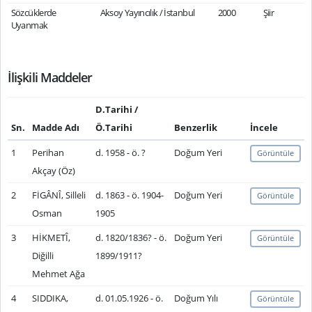
Sözcüklerde
Aksoy Yayıncılık / İstanbul
2000
Şiir
Uyanmak
İlişkili Maddeler
D.Tarihi /
Sn.
Madde Adı
Ö.Tarihi
Benzerlik
İncele
1
Perihan
d. 1958 - ö. ?
Doğum Yeri
Görüntüle
Akçay (Öz)
2
FİGÂNÎ, Silleli
d. 1863 - ö. 1904-
Doğum Yeri
Görüntüle
Osman
1905
3
HİKMETÎ,
d. 1820/1836? - ö.
Doğum Yeri
Görüntüle
Diğilli
1899/1911?
Mehmet Ağa
4
SIDDIKA,
d. 01.05.1926 - ö.
Doğum Yılı
Görüntüle