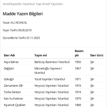
Ansiklopedisi
. İstanbul: Yapı Kredi Yayınları.
Madde Yazım Bilgileri
Yazar: ALI AKSAKAL
Yayın Tarihi: 09.09.2019
Güncelleme Tarihi: 01.11.2020
Basım
Eser Adı
Yayın evi
yılı
Eser türü
Asya Baharı
Berksoy Basımevi / İstanbul
1950
Şiir
Değişim
Minnetoğlu Yayınevi /
1967
Şiir
İstanbul
Gökağrı
Yücel Yayınları / İstanbul
1971
Şiir
Zamanların Dili
Yeryüzü Yayınları / İstanbul
1974
Şiir
Türke Destan
Yeryüzü Yayınları / İstanbul
1974
Şiir
Kan Su Kesince
Yeryüzü Yayınları / İstanbul
1979
Şiir
Kıyamet Çiçekleri
Yeryüzü Yayınları / İstanbul
1988
Şiir