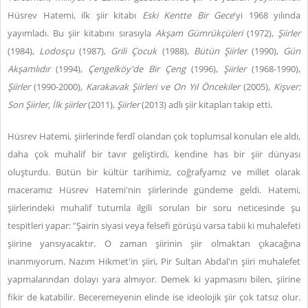
Hüsrev Hatemi, ilk şiir kitabı
Eski Kentte Bir Gece
'yi 1968 yılında
yayımladı. Bu şiir kitabını sırasıyla
Akşam Gümrükçüleri
(1972),
Şiirler
(1984),
Lodosçu
(1987),
Grili Çocuk
(1988),
Bütün Şiirler
(1990),
Gün
Akşamlıdır
(1994),
Çengelköy'de Bir Çeng
(1996),
Şiirler
(1968-1990),
Şiirler
(1990-2000),
Karakavak Şiirleri ve On Yıl Öncekiler
(2005),
Kişver:
Son Şiirler, İlk şiirler
(2011),
Şiirler
(2013) adlı şiir kitapları takip etti.
Hüsrev Hatemi, şiirlerinde ferdî olandan çok toplumsal konuları ele aldı,
daha çok muhalif bir tavır geliştirdi, kendine has bir şiir dünyası
oluşturdu. Bütün bir kültür tarihimiz, coğrafyamız ve millet olarak
maceramız Hüsrev Hatemi'nin şiirlerinde gündeme geldi. Hatemi,
şiirlerindeki muhalif tutumla ilgili sorulan bir soru neticesinde şu
tespitleri yapar: "Şairin siyasi veya felsefi görüşü varsa tabii ki muhalefeti
şiirine yansıyacaktır. O zaman şiirinin şiir olmaktan çıkacağına
inanmıyorum. Nazım Hikmet'in şiiri, Pir Sultan Abdal'ın şiiri muhalefet
yapmalarından dolayı yara almıyor. Demek ki yapmasını bilen, şiirine
fikir de katabilir. Beceremeyenin elinde ise ideolojik şiir çok tatsız olur.