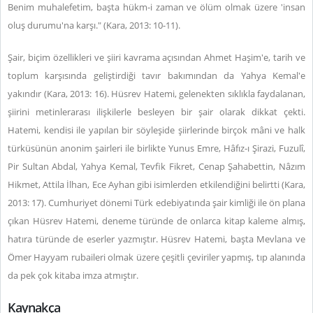
Benim muhalefetim, başta hükm-i zaman ve ölüm olmak üzere 'insan
oluş durumu'na karşı." (Kara, 2013: 10-11).
Şair, biçim özellikleri ve şiiri kavrama açısından Ahmet Haşim'e, tarih ve
toplum karşısında geliştirdiği tavır bakımından da Yahya Kemal'e
yakındır (Kara, 2013: 16). Hüsrev Hatemi, gelenekten sıklıkla faydalanan,
şiirini metinlerarası ilişkilerle besleyen bir şair olarak dikkat çekti.
Hatemi, kendisi ile yapılan bir söyleşide şiirlerinde birçok mâni ve halk
türküsünün anonim şairleri ile birlikte Yunus Emre, Hâfız-ı Şirazi, Fuzulî,
Pir Sultan Abdal, Yahya Kemal, Tevfik Fikret, Cenap Şahabettin, Nâzım
Hikmet, Attila İlhan, Ece Ayhan gibi isimlerden etkilendiğini belirtti (Kara,
2013: 17). Cumhuriyet dönemi Türk edebiyatında şair kimliği ile ön plana
çıkan Hüsrev Hatemi, deneme türünde de onlarca kitap kaleme almış,
hatıra türünde de eserler yazmıştır. Hüsrev Hatemi, başta Mevlana ve
Ömer Hayyam rubaileri olmak üzere çeşitli çeviriler yapmış, tıp alanında
da pek çok kitaba imza atmıştır.
Kaynakça