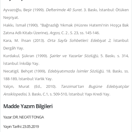
Ayvazoğlu, Beşir (1999).
Defterimde 40 Suret
. 3. Baskı, İstanbul: Ötüken
Neşriyat.
Hakkı, İsmail (1990). "Bağnazlığı Yıkmak (Hüsrev Hatemi'nin Hoşça Bak
Zatına Adlı Kitabı Üzerine),
Argos,
C. 2 , S. 23, ss. 145-146.
Kara, M. İhsan (2013).
Orta Sayfa Sohbetleri: Edebiyat 2
, İstanbul:
Dergâh Yay.
Kurdakul, Şükran (1999).
Şairler ve Yazarlar Sözlüğü
, 5. Baskı, s. 314,
İstanbul: İnkılâp Yay.
Necatigil, Behçet (1999),
Edebiyatımızda İsimler Sözlüğü
, 18. Baskı, ss.
188-189, İstanbul: Varlık Yay.
Yalçın, Murat (Ed., 2010).
Tanzimat'tan Bugüne Edebiyatçılar
Ansiklopedisi
, 3. Baskı, C.1, s. 509-510, İstanbul: Yapı Kredi Yay.
Madde Yazım Bilgileri
Yazar: DR. NECATİ TONGA
Yayın Tarihi: 23.05.2019