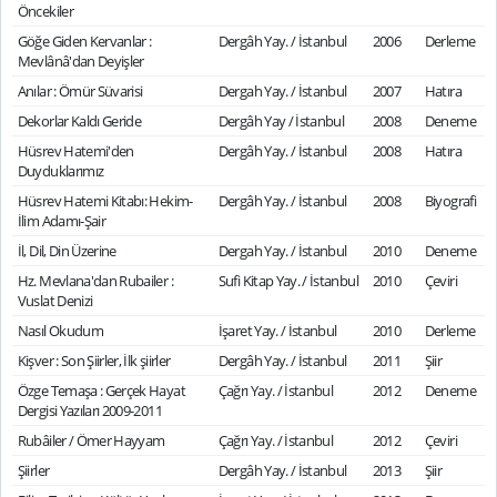
Öncekiler
Göğe Giden Kervanlar :
Dergâh Yay. / İstanbul
2006
Derleme
Mevlânâ'dan Deyişler
Anılar : Ömür Süvarisi
Dergah Yay. / İstanbul
2007
Hatıra
Dekorlar Kaldı Geride
Dergâh Yay / İstanbul
2008
Deneme
Hüsrev Hatemi'den
Dergâh Yay. / İstanbul
2008
Hatıra
Duyduklarımız
Hüsrev Hatemi Kitabı: Hekim-
Dergâh Yay. / İstanbul
2008
Biyografi
İlim Adamı-Şair
İl, Dil, Din Üzerine
Dergah Yay. / İstanbul
2010
Deneme
Hz. Mevlana'dan Rubailer :
Sufi Kitap Yay. / İstanbul
2010
Çeviri
Vuslat Denizi
Nasıl Okudum
İşaret Yay. / İstanbul
2010
Derleme
Kişver : Son Şiirler, İlk şiirler
Dergâh Yay. / İstanbul
2011
Şiir
Özge Temaşa : Gerçek Hayat
Çağrı Yay. / İstanbul
2012
Deneme
Dergisi Yazıları 2009-2011
Rubâiler / Ömer Hayyam
Çağrı Yay. / İstanbul
2012
Çeviri
Şiirler
Dergâh Yay. / İstanbul
2013
Şiir