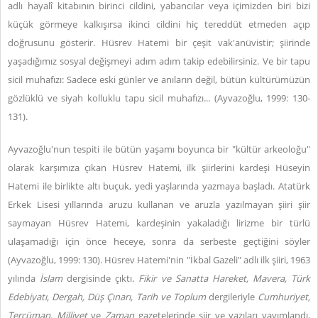
adlı hayalî kitabının birinci cildini, yabancılar veya içimizden biri bizi
küçük görmeye kalkışırsa ikinci cildini hiç tereddüt etmeden açıp
doğrusunu gösterir. Hüsrev Hatemi bir çeşit vak'anüvistir; şiirinde
yaşadığımız sosyal değişmeyi adım adım takip edebilirsiniz. Ve bir tapu
sicil muhafızı: Sadece eski günler ve anıların değil, bütün kültürümüzün
gözlüklü ve siyah kolluklu tapu sicil muhafızı... (Ayvazoğlu, 1999: 130-
131).
Ayvazoğlu'nun tespiti ile bütün yaşamı boyunca bir "kültür arkeoloğu"
olarak karşımıza çıkan Hüsrev Hatemi, ilk şiirlerini kardeşi Hüseyin
Hatemi ile birlikte altı buçuk, yedi yaşlarında yazmaya başladı. Atatürk
Erkek Lisesi yıllarında aruzu kullanan ve aruzla yazılmayan şiiri şiir
saymayan Hüsrev Hatemi, kardeşinin yakaladığı lirizme bir türlü
ulaşamadığı için önce heceye, sonra da serbeste geçtiğini söyler
(Ayvazoğlu, 1999: 130). Hüsrev Hatemi'nin "İkbal Gazeli" adlı ilk şiiri, 1963
yılında
İslam
dergisinde çıktı.
Fikir ve Sanatta
Hareket, Mavera, Türk
Edebiyatı, Dergah, Düş Çınarı, Tarih ve Toplum
dergileriyle
Cumhuriyet,
Tercüman, Milliyet
ve
Zaman
gazetelerinde şiir ve yazıları yayımlandı.