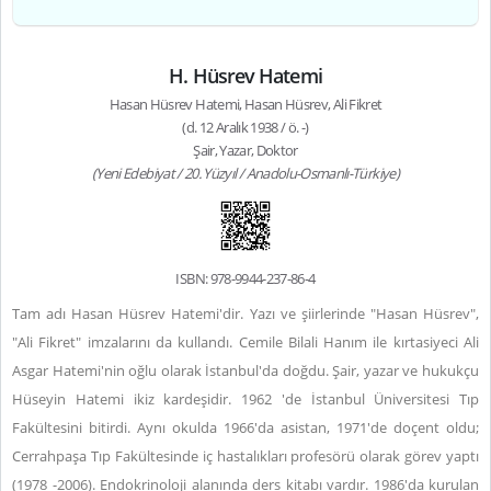
H. Hüsrev Hatemi
Hasan Hüsrev Hatemi, Hasan Hüsrev, Ali Fikret
(d. 12 Aralık 1938 / ö. -)
Şair, Yazar, Doktor
(Yeni Edebiyat / 20. Yüzyıl / Anadolu-Osmanlı-Türkiye)
ISBN: 978-9944-237-86-4
Tam adı Hasan Hüsrev Hatemi'dir. Yazı ve şiirlerinde "Hasan Hüsrev",
"Ali Fikret" imzalarını da kullandı. Cemile Bilali Hanım ile kırtasiyeci Ali
Asgar Hatemi'nin oğlu olarak İstanbul'da doğdu. Şair, yazar ve hukukçu
Hüseyin Hatemi ikiz kardeşidir. 1962 'de İstanbul Üniversitesi Tıp
Fakültesini bitirdi. Aynı okulda 1966'da asistan, 1971'de doçent oldu;
Cerrahpaşa Tıp Fakültesinde iç hastalıkları profesörü olarak görev yaptı
(1978 -2006). Endokrinoloji alanında ders kitabı vardır. 1986'da kurulan