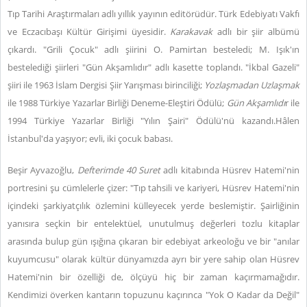
Tıp Tarihi Araştırmaları adlı yıllık yayının editörüdür. Türk Edebiyatı Vakfı
ve Eczacıbaşı Kültür Girişimi üyesidir.
Karakavak
adlı bir şiir albümü
çıkardı. "Grili Çocuk" adlı şiirini O. Pamirtan besteledi; M. Işık'ın
bestelediği şiirleri "Gün Akşamlıdır" adlı kasette toplandı. "İkbal Gazeli"
şiiri ile 1963 İslam Dergisi Şiir Yarışması birinciliği;
Yozlaşmadan Uzlaşmak
ile 1988 Türkiye Yazarlar Birliği Deneme-Eleştiri Ödülü;
Gün Akşamlıdı
r ile
1994 Türkiye Yazarlar Birliği "Yılın Şairi" Ödülü'nü kazandı.Hâlen
İstanbul'da yaşıyor; evli, iki çocuk babası.
Beşir Ayvazoğlu,
Defterimde 40 Suret
adlı kitabında Hüsrev Hatemi'nin
portresini şu cümlelerle çizer: "Tıp tahsili ve kariyeri, Hüsrev Hatemi'nin
içindeki şarkiyatçılık özlemini külleyecek yerde beslemiştir. Şairliğinin
yanısıra seçkin bir entelektüel, unutulmuş değerleri tozlu kitaplar
arasında bulup gün ışığına çıkaran bir edebiyat arkeoloğu ve bir "anılar
kuyumcusu" olarak kültür dünyamızda ayrı bir yere sahip olan Hüsrev
Hatemi'nin bir özelliği de, ölçüyü hiç bir zaman kaçırmamağıdır.
Kendimizi överken kantarın topuzunu kaçırınca "Yok O Kadar da Değil"