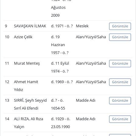
Ağustos
2009
9
SAVAŞKAN İLMAK
d. 1971 - ö. ?
Meslek
Görüntüle
10
Azize Çelik
d. 19
Alan/Yüzyıl/Saha
Görüntüle
Haziran
1957 - ö. ?
11
Murat Menteş
d. 11 Eylül
Alan/Yüzyıl/Saha
Görüntüle
1974 - ö. ?
12
Ahmet Hamit
d. 1969 - ö. ?
Alan/Yüzyıl/Saha
Görüntüle
Yıldız
13
SIRRÎ, Şeyh Seyyid
d. ? - ö.
Madde Adı
Görüntüle
Sırrî Ali Efendi
1654-55
14
ALİ RIZA, Ali Rıza
d. 1929 - ö.
Madde Adı
Görüntüle
Yalçın
23.05.1990