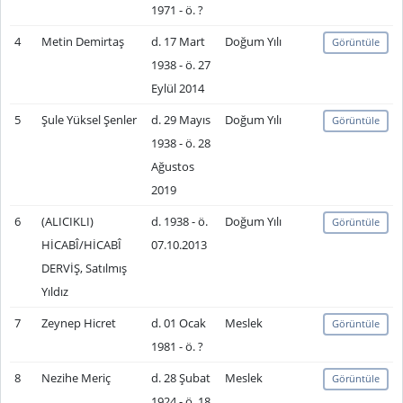
1971 - ö. ?
4
Metin Demirtaş
d. 17 Mart
Doğum Yılı
Görüntüle
1938 - ö. 27
Eylül 2014
5
Şule Yüksel Şenler
d. 29 Mayıs
Doğum Yılı
Görüntüle
1938 - ö. 28
Ağustos
2019
6
(ALICIKLI)
d. 1938 - ö.
Doğum Yılı
Görüntüle
HİCABÎ/HİCABÎ
07.10.2013
DERVİŞ, Satılmış
Yıldız
7
Zeynep Hicret
d. 01 Ocak
Meslek
Görüntüle
1981 - ö. ?
8
Nezihe Meriç
d. 28 Şubat
Meslek
Görüntüle
1924 - ö. 18