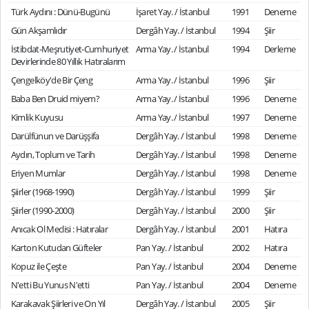
Türk Aydını : Dünü-Bugünü
İşaret Yay. / İstanbul
1991
Deneme
Gün Akşamlıdır
Dergâh Yay. / İstanbul
1994
Şiir
İstibdat-Meşrutiyet-Cumhuriyet
Arma Yay. / İstanbul
1994
Derleme
Devirlerinde 80 Yıllık Hatıralarım
Çengelköy'de Bir Çeng
Arma Yay. / İstanbul
1996
Şiir
Baba Ben Druid miyem?
Arma Yay. / İstanbul
1996
Deneme
Kimlik Kuyusu
Arma Yay. / İstanbul
1997
Deneme
Darülfünun ve Darüşşifa
Dergâh Yay. / İstanbul
1998
Deneme
Aydın, Toplum ve Tarih
Dergâh Yay. / İstanbul
1998
Deneme
Eriyen Mumlar
Dergâh Yay. / İstanbul
1998
Deneme
Şiirler (1968-1990)
Dergâh Yay. / İstanbul
1999
Şiir
Şiirler (1990-2000)
Dergâh Yay. / İstanbul
2000
Şiir
Anıcak Ol Meclisi : Hatıralar
Dergâh Yay. / İstanbul
2001
Hatıra
Karton Kutudan Güfteler
Pan Yay. / İstanbul
2002
Hatıra
Kopuz ile Çeşte
Pan Yay. / İstanbul
2004
Deneme
N'etti Bu Yunus N'etti
Pan Yay. / İstanbul
2004
Deneme
Karakavak Şiirleri ve On Yıl
Dergâh Yay. / İstanbul
2005
Şiir