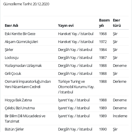
Güncelleme Tarihi: 20.12.2020
Basım
Eser
Eser Adı
Yayın evi
yılı
türü
Eski Kentte Bir Gece
Hareket Yay. / İstanbul
1968
Şiir
Akşam Gümrükçüleri
Hareket Yay. / İstanbul
1972
Şiir
Şiirler
Dergâh Yay. / İstanbul
1984
Şiir
Lodosçu
Dergâh Yay. / İstanbul
1987
Şiir
Yozlaşmadan Uzlaşmak
Dergâh Yay. / İstanbul
1988
Deneme
Grili Çocuk
Dergâh Yay. / İstanbul
1988
Şiir
Osmanlı İmparatorluğu'ndan
Türkiye Turing ve
1988
Derleme
Yeni Nizamların Cedreli
Otomobil Kurumu Yay.
/ İstanbul
Hoşça Bak Zatına
İşaret Yay. / İstanbul
1988
Deneme
Çelebi, Bizi Unutma
İşaret Yay. / İstanbul
1989
Deneme
Bir Bilim Dili Mücadelesi ve
İşaret Yay. / İstanbul
1989
İnceleme
Tanzimat
Bütün Şiirler
Dergâh Yay. / İstanbul
1990
Şiir