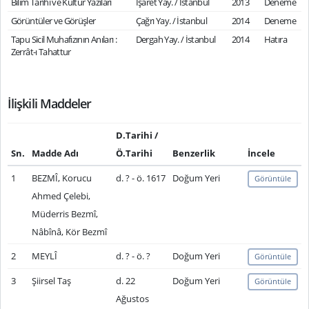
Bilim Tarihi ve Kültür Yazıları
İşaret Yay. / İstanbul
2013
Deneme
Görüntüler ve Görüşler
Çağrı Yay. / İstanbul
2014
Deneme
Tapu Sicil Muhafızının Anıları :
Dergah Yay. / İstanbul
2014
Hatıra
Zerrât-ı Tahattur
İlişkili Maddeler
D.Tarihi /
Sn.
Madde Adı
Ö.Tarihi
Benzerlik
İncele
1
BEZMÎ, Korucu
d. ? - ö. 1617
Doğum Yeri
Görüntüle
Ahmed Çelebi,
Müderris Bezmî,
Nâbînâ, Kör Bezmî
2
MEYLÎ
d. ? - ö. ?
Doğum Yeri
Görüntüle
3
Şiirsel Taş
d. 22
Doğum Yeri
Görüntüle
Ağustos