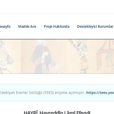
asayfa
Madde Ara
Proje Hakkında
Destekleyici Kurumlar
Edebiyatı Eserler Sözlüğü (TEES) erişime açılmıştır.
https://tees.yes
HAYRÎ, Hayreddîn Lâmî Efendi