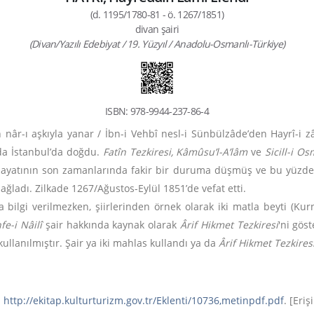
(d. 1195/1780-81 - ö. 1267/1851)
divan şairi
(Divan/Yazılı Edebiyat / 19. Yüzyıl / Anadolu-Osmanlı-Türkiye)
ISBN: 978-9944-237-86-4
 nâr-ı aşkıyla yanar / İbn-i Vehbî nesl-i Sünbülzâde’den Hayrî-i z
nda İstanbul’da doğdu.
Fatîn Tezkiresi, Kâmûsu’l-A’lâm
ve
Sicill-i Os
yatının son zamanlarında fakir bir duruma düşmüş ve bu yüzden d
sağladı. Zilkade 1267/Ağustos-Eylül 1851’de vefat etti.
bilgi verilmezken, şiirlerinden örnek olarak iki matla beyti (Ku
e-i Nâilî
şair hakkında kaynak olarak
Ârif Hikmet Tezkiresi
'ni gös
ullanılmıştır. Şair ya iki mahlas kullandı ya da
Ârif Hikmet Tezkires
.
http://ekitap.kulturturizm.gov.tr/Eklenti/10736,metinpdf.pdf
.
[Eriş