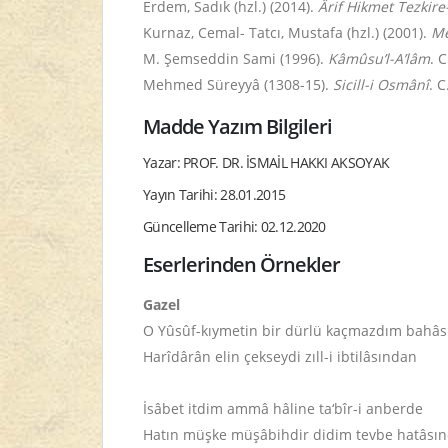
Erdem, Sadık (hzl.) (2014).
Ârif Hikmet Tezkire
Kurnaz, Cemal- Tatcı, Mustafa (hzl.) (2001).
Me
M. Şemseddin Sami (1996).
Kâmûsu’l-A’lâm
. 
Mehmed Süreyyâ (1308-15).
Sicill-i Osmânî
. C
Madde Yazım Bilgileri
Yazar: PROF. DR. İSMAİL HAKKI AKSOYAK
Yayın Tarihi: 28.01.2015
Güncelleme Tarihi: 02.12.2020
Eserlerinden Örnekler
Gazel
O Yûsûf-kıymetin bir dürlü kaçmazdım bahâ
Harîdârân elin çekseydi zıll-i ibtilâsından
İsâbet itdim ammâ hâline ta‘bîr-i anberde
Hatın müşke müşâbihdir didim tevbe hatâsı