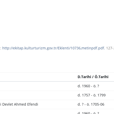
.
http://ekitap.kulturturizm.gov.tr/Eklenti/10736,metinpdf.pdf.
127-
D.Tarihi / Ö.Tarihi
d. 1960 - ö. ?
d. 1757 - ö. 1799
li Devlet Ahmed Efendi
d. ? - ö. 1705-06
d. 1960 - ö. ?