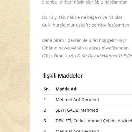
Sitanbul dilberi nâzik olur âb u havâsından
Bu rû-yı tâb-nâk ile ne bâğa cilve-rîz olsa
Gül-i hurşîd olur üşküfte zerrât-ı fezâsından
Bana pîrân-ı devrân ile ülfet hoş gelir Hayrî
Cihânın nev-cüvânân ü atâsız bî-vefâsından
(Çifçi, Ömer (hzl.)
Fatîn Davud Hâtimetü’l-Eş’âr
İlişkili Maddeler
Sn.
Madde Adı
1
Mehmet Arif Derbend
2
ŞEYH GÂLİB, Mehmed
3
DEVLETÎ, Çerkes Ahmed Çelebi, Hazîne
4
Mehmet Arif Derbend