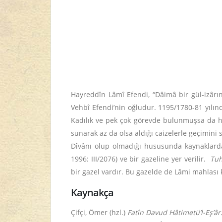
Hayreddîn Lâmî Efendi, “Dâimâ bir gül-izârın
Vehbî Efendi’nin oğludur. 1195/1780-81 yılı
Kadılık ve pek çok görevde bulunmuşsa da ha
sunarak az da olsa aldığı caizelerle geçimini 
Dîvânı olup olmadığı hususunda kaynaklarda 
1996: III/2076) ve bir gazeline yer verilir.
Tuhf
bir gazel vardır. Bu gazelde de Lâmi mahlası k
Kaynakça
Çifçi, Ömer (hzl.)
Fatîn Davud Hâtimetü’l-Eş’âr