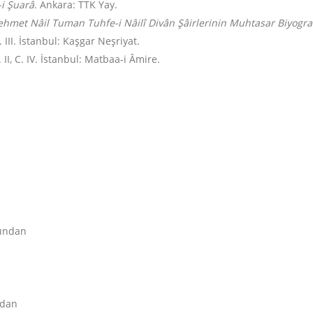
-i Şuarâ
. Ankara: TTK Yay.
hmet Nâil Tuman Tuhfe-i Nâilî Divân Şâirlerinin Muhtasar Biyografi
C. III. İstanbul: Kaşgar Neşriyat.
. II, C. IV. İstanbul: Matbaa-i Âmire.
sından
ndan