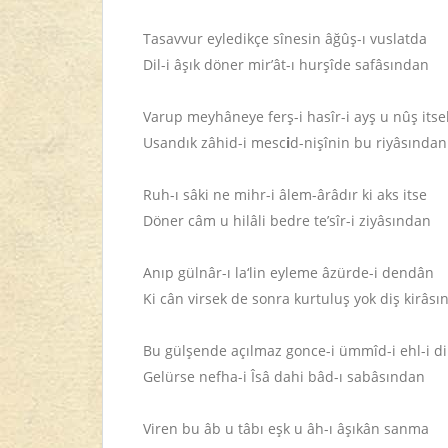
Tasavvur eyledikçe sînesin âğûş-ı vuslatda
Dil-i âşık döner mir’ât-ı hurşîd
e safâsından
Varup meyhâneye ferş-i hasîr-i ayş u nûş itse
Usandık zâhid-i mesc
i
d-nişînin bu riyâsından
Ruh-ı sâki ne mihr-i âlem-ârâdır ki aks itse
Döner câm u hilâli bedre te’sîr-i ziyâsından
Anıp gülnâr-ı la‘lin eyleme
âzürde-i dendân
Ki cân virsek de sonra kurtuluş yok diş kirâs
Bu gülşende açılmaz gonce-i ümmîd-i ehl-i di
Gelürse nefha-i Îsâ dahi bâd-ı sabâsından
Viren bu âb u tâbı eşk u âh-ı âşıkân sanma