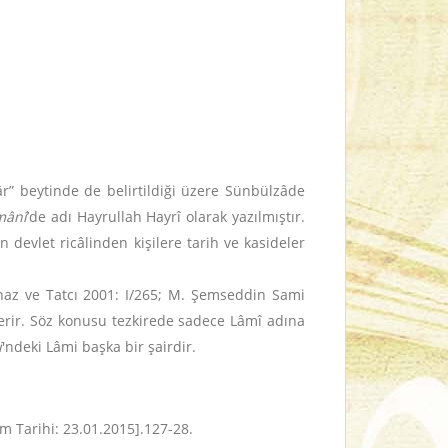
âr” beytinde de belirtildiği üzere Sünbülzâde
mânî
’de adı Hayrullah Hayrî olarak yazılmıştır.
evlet ricâlinden kişilere tarih ve kasideler
rnaz ve Tatcı 2001: I/265; M. Şemseddin Sami
terir. Söz konusu tezkirede sadece Lâmî adına
i
'ndeki Lâmi başka bir şairdir.
im Tarihi: 23.01.2015]
.127-28.