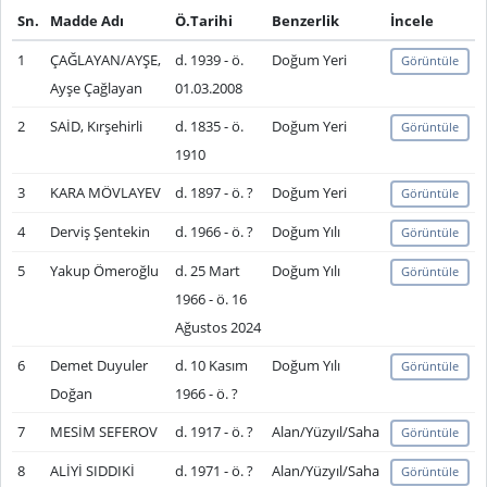
Sn.
Madde Adı
Ö.Tarihi
Benzerlik
İncele
1
ÇAĞLAYAN/AYŞE,
d. 1939 - ö.
Doğum Yeri
Görüntüle
Ayşe Çağlayan
01.03.2008
2
SAİD, Kırşehirli
d. 1835 - ö.
Doğum Yeri
Görüntüle
1910
3
KARA MÖVLAYEV
d. 1897 - ö. ?
Doğum Yeri
Görüntüle
4
Derviş Şentekin
d. 1966 - ö. ?
Doğum Yılı
Görüntüle
5
Yakup Ömeroğlu
d. 25 Mart
Doğum Yılı
Görüntüle
1966 - ö. 16
Ağustos 2024
6
Demet Duyuler
d. 10 Kasım
Doğum Yılı
Görüntüle
Doğan
1966 - ö. ?
7
MESİM SEFEROV
d. 1917 - ö. ?
Alan/Yüzyıl/Saha
Görüntüle
8
ALİYİ SIDDIKİ
d. 1971 - ö. ?
Alan/Yüzyıl/Saha
Görüntüle