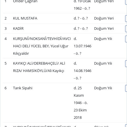
1
Önder Çağıran
d. 19 Ocak
Doğum Yeri
1962 - ö. ?
2
KUL MUSTAFA
d. ? - ö. ?
Doğum Yeri
3
KADİR
d. ? - ö. ?
Doğum Yeri
4
KURŞUNÎ/NOKSANÎ/TEVHİDÎ/AVCI
d.
Doğum Yılı
HACI DELİ YÜCEL BEY, Yücel Uğur
13.07.1946
Kılıçyaldır
- ö. ?
5
KAYIKÇI ALİ/DEREBAHÇELİ/ ALİ
d.
Doğum Yılı
RIZA/ HAMSİKÖYLÜ/Ali Kayıkçı
14.08.1946
- ö. ?
6
Tarık Sipahi
d. 25
Doğum Yılı
Kasım
1946 - ö.
23 Ekim
2018