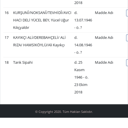
2018
16
KURŞUNÎ/NOKSANÎ/TEVHİDÎ/AVCI
d.
Madde Adı
HACI DELİ YÜCEL BEY, Yücel Uğur
13.07.1946
Kılıçyaldır
- ö. ?
17
KAYIKÇI ALİ/DEREBAHÇELİ/ ALİ
d.
Madde Adı
RIZA/ HAMSİKÖYLÜ/Ali Kayıkçı
14.08.1946
- ö. ?
18
Tarık Sipahi
d. 25
Madde Adı
Kasım
1946 - ö.
23 Ekim
2018
© Copyright 2020. Tüm Hakları Saklıdır.