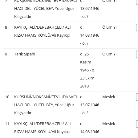
7
KURŞUNÎ/NOKSANÎ/TEVHİDÎ/AVCI
d.
Ölüm Yılı
HACI DELİ YÜCEL BEY, Yücel Uğur
13.07.1946
Kılıçyaldır
- ö. ?
8
KAYIKÇI ALİ/DEREBAHÇELİ/ ALİ
d.
Ölüm Yılı
RIZA/ HAMSİKÖYLÜ/Ali Kayıkçı
14.08.1946
- ö. ?
9
Tarık Sipahi
d. 25
Ölüm Yılı
Kasım
1946 - ö.
23 Ekim
2018
10
KURŞUNÎ/NOKSANÎ/TEVHİDÎ/AVCI
d.
Meslek
HACI DELİ YÜCEL BEY, Yücel Uğur
13.07.1946
Kılıçyaldır
- ö. ?
11
KAYIKÇI ALİ/DEREBAHÇELİ/ ALİ
d.
Meslek
RIZA/ HAMSİKÖYLÜ/Ali Kayıkçı
14.08.1946