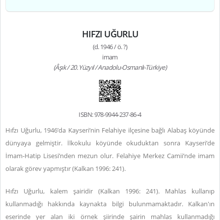
HIFZI UĞURLU
(d. 1946 / ö. ?)
imam
(Âşık / 20. Yüzyıl / Anadolu-Osmanlı-Türkiye)
ISBN: 978-9944-237-86-4
Hıfzı Uğurlu, 1946’da Kayseri’nin Felahiye ilçesine bağlı Alabaş köyünde
dünyaya gelmiştir. İlkokulu köyünde okuduktan sonra Kayseri’de
İmam-Hatip Lisesi’nden mezun olur. Felahiye Merkez Camii’nde imam
olarak görev yapmıştır (Kalkan 1996: 241).
Hıfzı Uğurlu, kalem şairidir (Kalkan 1996: 241). Mahlas kullanıp
kullanmadığı hakkında kaynakta bilgi bulunmamaktadır. Kalkan'ın
eserinde yer alan iki örnek şiirinde şairin mahlas kullanmadığı