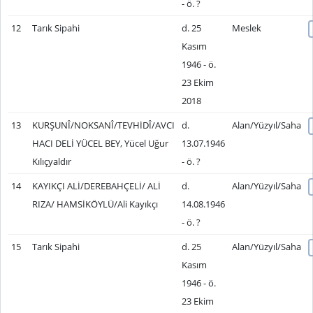
- ö. ?
12
Tarık Sipahi
d. 25
Meslek
Kasım
1946 - ö.
23 Ekim
2018
13
KURŞUNÎ/NOKSANÎ/TEVHİDÎ/AVCI
d.
Alan/Yüzyıl/Saha
HACI DELİ YÜCEL BEY, Yücel Uğur
13.07.1946
Kılıçyaldır
- ö. ?
14
KAYIKÇI ALİ/DEREBAHÇELİ/ ALİ
d.
Alan/Yüzyıl/Saha
RIZA/ HAMSİKÖYLÜ/Ali Kayıkçı
14.08.1946
- ö. ?
15
Tarık Sipahi
d. 25
Alan/Yüzyıl/Saha
Kasım
1946 - ö.
23 Ekim