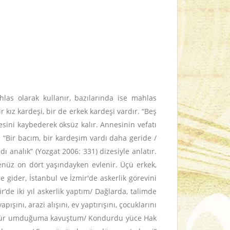
las olarak kullanır, bazılarında ise mahlas
 kız kardeşi, bir de erkek kardeşi vardır. “Beş
sini kaybederek öksüz kalır. Annesinin vefatı
: “Bir bacım, bir kardeşim vardı daha geride /
ı analık” (Yozgat 2006: 331) dizesiyle anlatır.
enüz on dört yaşındayken evlenir. Üçü erkek,
 gider, İstanbul ve İzmir'de askerlik görevini
r’de iki yıl askerlik yaptım/ Dağlarda, talimde
şını, arazi alışını, ev yaptırışını, çocuklarını
le şükür umduğuma kavuştum/ Kondurdu yüce Hak