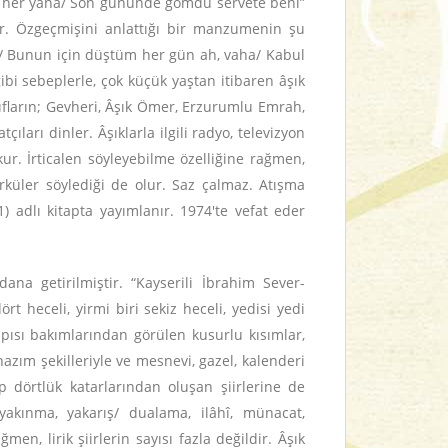
eş her yana/ Son gününde gömdü servete beni”
apar. Özgeçmişini anlattığı bir manzumenin şu
ha/ Bunun için düştüm her gün ah, vaha/ Kabul
bi sebeplerle, çok küçük yaştan itibaren âşık
ıfların; Gevheri, Âşık Ömer, Erzurumlu Emrah,
tçıları dinler. Âşıklarla ilgili radyo, televizyon
okur. İrticalen söyleyebilme özelliğine rağmen,
ürküler söylediği de olur. Saz çalmaz. Atışma
) adlı kitapta yayımlanır. 1974'te vefat eder
dana getirilmiştir. “Kayserili İbrahim Sever-
rt heceli, yirmi biri sekiz heceli, yedisi yedi
yapısı bakımlarından görülen kusurlu kısımlar,
zım şekilleriyle ve mesnevi, gazel, kalenderi
ip dörtlük katarlarından oluşan şiirlerine de
yakınma, yakarış/ dualama, ilâhî, münacat,
n, lirik şiirlerin sayısı fazla değildir. Âşık