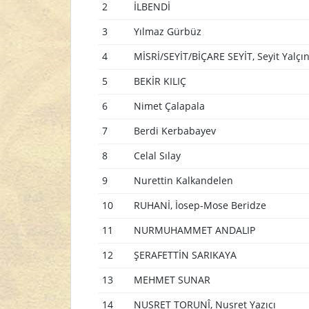
2
İLBENDİ
3
Yılmaz Gürbüz
4
MİSRİ/SEYİT/BİÇARE SEYİT, Seyit Yalçı
5
BEKİR KILIÇ
6
Nimet Çalapala
7
Berdi Kerbabayev
8
Celal Sılay
9
Nurettin Kalkandelen
10
RUHANİ, İosep-Mose Beridze
11
NURMUHAMMET ANDALIP
12
ŞERAFETTİN SARIKAYA
13
MEHMET SUNAR
14
NUSRET TORUNÎ, Nusret Yazıcı