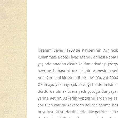
İbrahim Sever, 1908'de Kayseri'nin Argıncı
kullanmaz. Babası İlyas Efendi, annesi Rabia H
yaşında anadan öksüz kaldım arkadaş” (Yozgat
üzerine, babası iki kez evlenir. Annesinin ve
Analığın elini kirletmedi biri de” (Yozgat 200
Okumayı, yazmayı çok sevdiği hâlde imkânsız
dördü kız olmak üzere yedi çocuğu dünyaya gel
yerine getirir. Askerlik yaptığı yıllardan ve 
çok silah çattım/ Askerden gelince sanma boş ya
büyütüşünü şu dörtlüklerle dile getirir: “Ot