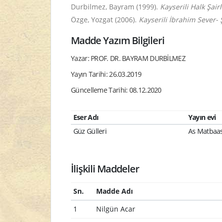
Durbilmez, Bayram (1999).
Kayserili Halk Şair
Özge, Yozgat (2006).
Kayserili İbrahim Sever- 
Madde Yazım Bilgileri
Yazar: PROF. DR. BAYRAM DURBİLMEZ
Yayın Tarihi: 26.03.2019
Güncelleme Tarihi: 08.12.2020
Eser Adı
Yayın evi
Güz Gülleri
As Matbaas
İlişkili Maddeler
Sn.
Madde Adı
1
Nilgün Acar