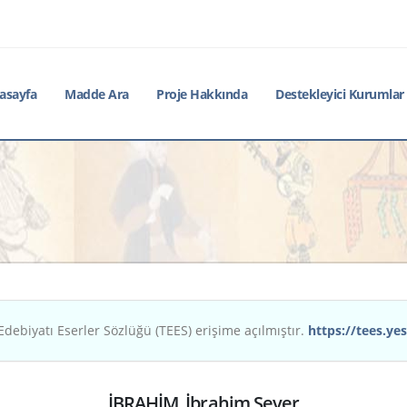
asayfa
Madde Ara
Proje Hakkında
Destekleyici Kurumlar
Edebiyatı Eserler Sözlüğü (TEES) erişime açılmıştır.
https://tees.yes
İBRAHİM, İbrahim Sever