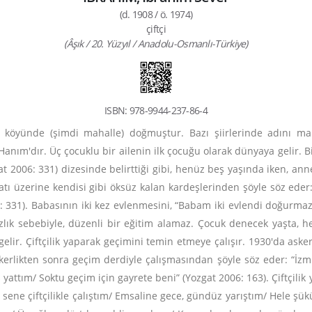
(d. 1908 / ö. 1974)
çiftçi
(Âşık / 20. Yüzyıl / Anadolu-Osmanlı-Türkiye)
ISBN: 978-9944-237-86-4
k köyünde (şimdi mahalle) doğmuştur. Bazı şiirlerinde adını mah
anım'dır. Üç çocuklu bir ailenin ilk çocuğu olarak dünyaya gelir. Bir
 2006: 331) dizesinde belirttiği gibi, henüz beş yaşında iken, anne
fatı üzerine kendisi gibi öksüz kalan kardeşlerinden şöyle söz eder
6: 331). Babasının iki kez evlenmesini, “Babam iki evlendi doğurmazd
lık sebebiyle, düzenli bir eğitim alamaz. Çocuk denecek yaşta, h
ir. Çiftçilik yaparak geçimini temin etmeye çalışır. 1930'da askere
askerlikten sonra geçim derdiyle çalışmasından şöyle söz eder: “İzmi
ttım/ Soktu geçim için gayrete beni” (Yozgat 2006: 163). Çiftçilik yapı
uz sene çiftçilikle çalıştım/ Emsaline gece, gündüz yarıştım/ He