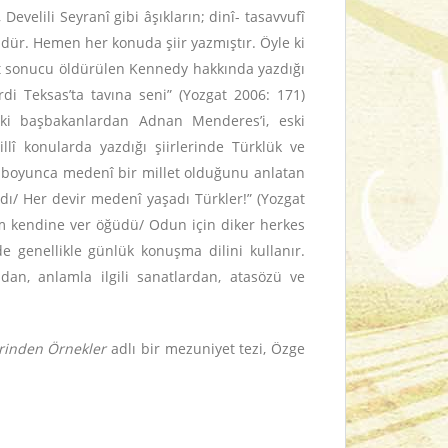
Develili Seyranî gibi âşıkların; dinî- tasavvufî
dür. Hemen her konuda şiir yazmıştır. Öyle ki
ast sonucu öldürülen Kennedy hakkında yazdığı
i Teksas’ta tavına seni” (Yozgat 2006: 171)
ski başbakanlardan Adnan Menderes’i, eski
lî konularda yazdığı şiirlerinde Türklük ve
lar boyunca medenî bir millet olduğunu anlatan
dı/ Her devir medenî yaşadı Türkler!” (Yozgat
ahim kendine ver öğüdü/ Odun için diker herkes
de genellikle günlük konuşma dilini kullanır.
ndan, anlamla ilgili sanatlardan, atasözü ve
erinden Örnekler
adlı bir mezuniyet tezi, Özge