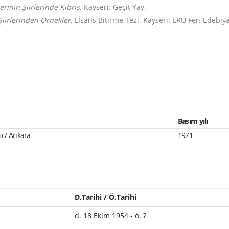
lerinin Şiirlerinde Kıbrıs.
Kayseri: Geçit Yay.
Şiirlerinden Örnekler
. Lİsans Bitirme Tezi. Kayseri: ERÜ Fen-Edebiya
Basım yılı
ı / Ankara
1971
D.Tarihi / Ö.Tarihi
d. 18 Ekim 1954 - ö. ?