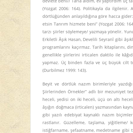
devlete beni// Tarla aldım, ev yaptırdım üç
(Yozgat 2006: 164). Politikayla da ilgilenir
dörtlüğünden anlaşıldığına göre hacca gider:
etsin Tanrım hizmete beni” (Yozgat 2006: 164
tarzı şiirler söylemeye/ yazmaya yönelir. Yu
Erkiletli Âşık Hasan, Develili Seyranî gibi âşıkl
programlarını kaçırmaz. Tarih kitaplarını, din
genellikle şiirlerini irticalen daktilo ile 
yapmaz. Üç binden fazla ve üç büyük cilt t
(Durbilmez 1999: 143).
Beyit ve dörtlük nazım birimleriyle yazdığı 
Şiirlerinden Örnekler” adlı bir mezuniyet tezi
heceli, yedisi on iki heceli, üçü on altı hec
âşığın doğmaca (irticalen) yazmasından kayna
gibi yazılı edebiyat kaynaklı nazım biçimler
rastlanır. Güzelleme, taşlama, yiğitleme/
istiğfarname, şefaatname, medetname gibi türl