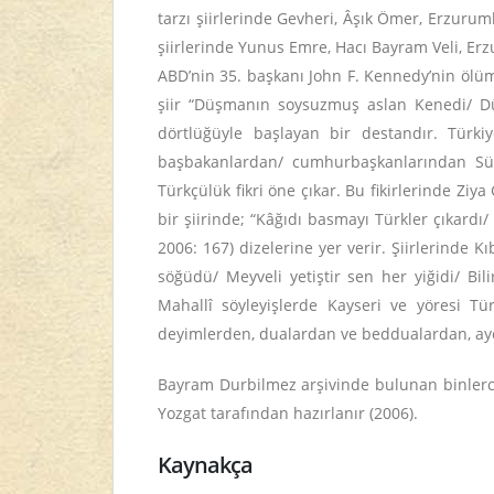
tarzı şiirlerinde Gevheri, Âşık Ömer, Erzurumlu
şiirlerinde Yunus Emre, Hacı Bayram Veli, Er
ABD’nin 35. başkanı John F. Kennedy’nin ölüm
şiir “Düşmanın soysuzmuş aslan Kenedi/ Düş
dörtlüğüyle başlayan bir destandır. Türk
başbakanlardan/ cumhurbaşkanlarından Süley
Türkçülük fikri öne çıkar. Bu fikirlerinde Zi
bir şiirinde; “Kâğıdı basmayı Türkler çıkard
2006: 167) dizelerine yer verir. Şiirlerinde 
söğüdü/ Meyveli yetiştir sen her yiğidi/ Bil
Mahallî söyleyişlerde Kayseri ve yöresi Tür
deyimlerden, dualardan ve beddualardan, ayet
Bayram Durbilmez arşivinde bulunan binlerc
Yozgat tarafından hazırlanır (2006).
Kaynakça