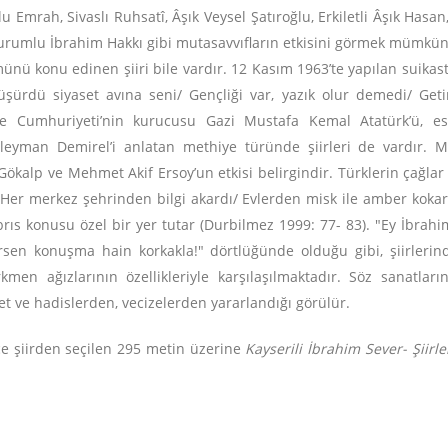
 Emrah, Sivaslı Ruhsatî, Âşık Veysel Şatıroğlu, Erkiletli Âşık Hasan, 
zurumlu İbrahim Hakkı gibi mutasavvıfların etkisini görmek mümkün
ünü konu edinen şiiri bile vardır. 12 Kasım 1963’te yapılan suik
ürdü siyaset avına seni/ Gençliği var, yazık olur demedi/ Getird
iye Cumhuriyeti’nin kurucusu Gazi Mustafa Kemal Atatürk’ü, e
man Demirel’i anlatan methiye türünde şiirleri de vardır. Mil
ya Gökalp ve Mehmet Akif Ersoy’un etkisi belirgindir. Türklerin çağ
ı/ Her merkez şehrinden bilgi akardı/ Evlerden misk ile amber kokar
Kıbrıs konusu özel bir yer tutar (Durbilmez 1999: 77- 83). "Ey İbr
irsen konuşma hain korkakla!" dörtlüğünde olduğu gibi, şiirlerin
kmen ağızlarının özellikleriyle karşılaşılmaktadır. Söz sanatları
 ve hadislerden, vecizelerden yararlandığı görülür.
e şiirden seçilen 295 metin üzerine
Kayserili İbrahim Sever- Şiirl