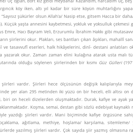
 tane/ Üç oğlan, dört kız geldi meydana/ Kazandım, harcadım üç, b
. Argıncık köy iken, altı yıl kadar bir süre köyün muhtarlığını y
 “Sayısız şükürler olsun Allah’a/ Nasip etse, gitsem Hacca bir da
). Küçük yaşta annesini kaybetmesi, yokluk ve yoksulluk çekmesi gi
nus Emre, Hacı Bayram Veli, Erzurumlu İbrahim Hakkı gibi mutasavv
arın şiirlerini okur. Plakları, ses bantları çıkan âşıkları, mahallî sana
î ve tasavvufî eserleri, halk hikâyelerini, dinî- destani anlatıları 
kâğıda yazarak okur. Zaman zaman elini kulağına atarak usta malı t
utarında olduğu söylenen şiirlerinden bir kısmı
Güz Gülleri
(1971
şiirleri vardır. Şiirleri hece ölçüsünün değişik kalıplarıyla mey
nde yer alan 295 metinden iki yüzü on bir heceli, elli altısı on dö
eli, biri on heceli dizelerden oluşmaktadır. Durak, kafiye ve ayak 
klanmaktadır. Koşma, semai, destan gibi sözlü edebiyat kaynaklı na
iyle yazdığı şiirleri vardır. Mani biçiminde kafiye örgüsüne sah
 koçaklama, ağıtlama, methiye, hoşlama/ karşılama, sitemleme/ 
erde yazılmış şiirleri vardır. Çok sayıda şiir yazmış olmasına rağme