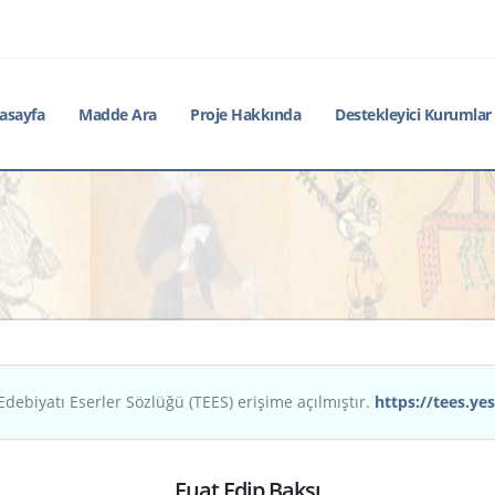
asayfa
Madde Ara
Proje Hakkında
Destekleyici Kurumlar
Edebiyatı Eserler Sözlüğü (TEES) erişime açılmıştır.
https://tees.yes
Fuat Edip Baksı