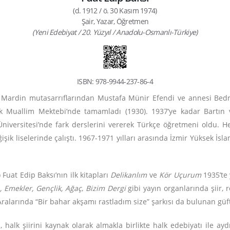
(d. 1912 / ö. 30 Kasım 1974)
Şair, Yazar, Öğretmen
(Yeni Edebiyat / 20. Yüzyıl / Anadolu-Osmanlı-Türkiye)
ISBN: 978-9944-237-86-4
ı Mardin mutasarrıflarından Mustafa Münir Efendi ve annesi Bedr
k Muallim Mektebi’nde tamamladı (1930). 1937’ye kadar Bartın v
Üniversitesi’nde fark derslerini vererek Türkçe öğretmeni oldu. He
işik liselerinde çalıştı. 1967-1971 yılları arasında İzmir Yüksek İsl
Fuat Edip Baksı’nın ilk kitapları
Delikanlım
ve
Kör Uçurum
1935’te 
 Emekler, Gençlik,
Ağaç
,
Bizim Dergi
gibi yayın organlarında şiir, ro
Aralarında “Bir bahar akşamı rastladım size” şarkısı da bulunan güft
 halk şiirini kaynak olarak almakla birlikte halk edebiyatı ile ayd