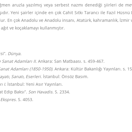
men aruzla yazılmış veya serbest nazmı denediği şiirleri de mevc
ır. Yeni şairler içinde en çok Cahit Sıtkı Tarancı ile Fazıl Hüsnü 
. En çok Anadolu ve Anadolu insanı, Atatürk, kahramanlık, İzmir ve
ağıt ve koçaklamayı kullanmıştır.
isi”.
Dünya.
e Sanat Adamları II.
Ankara: San Matbaası. s. 459-467.
 Sanat Adamları (1850-1950).
Ankara: Kültür Bakanlığı Yayınları. s. 15
yatı, Sanatı, Eserleri.
İstanbul: Önsöz Basım.
ı I.
İstanbul: Yeni Asır Yayınları.
at Edip Baksı”.
Son Havadis.
S. 2334.
 Ekspres.
S. 4053.