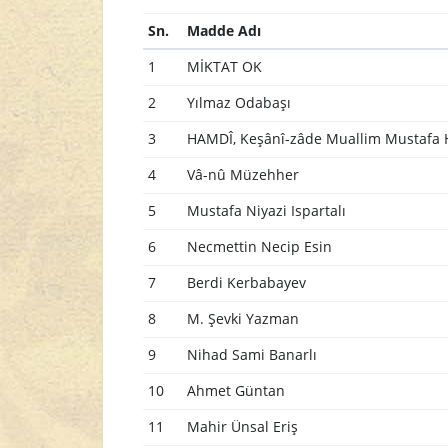
Sn.
Madde Adı
1
MİKTAT OK
2
Yılmaz Odabaşı
3
HAMDÎ, Keşânî-zâde Muallim Mustafa
4
Vâ-nû Müzehher
5
Mustafa Niyazi Ispartalı
6
Necmettin Necip Esin
7
Berdi Kerbabayev
8
M. Şevki Yazman
9
Nihad Sami Banarlı
10
Ahmet Güntan
11
Mahir Ünsal Eriş