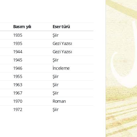
Basım yılı
Eser türü
1935
Şiir
1935
Gezi Yazısı
1944
Gezi Yazısı
1945
Şiir
1946
İnceleme
1955
Şiir
1963
Şiir
1967
Şiir
1970
Roman
1972
Şiir