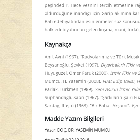
peşindedir. Hece veznini tercih etmesine rağ
öldürdüğüne inandığı için Garip akımına karşıd
Batı edebiyatından esinlenmeler söz konusudur
halk edebiyatından gelen koşma, mani, türkü, 
Kaynakça
Anıl, Avni (1967). “Radyolarımız ve Türk Musık
Beysanoğlu, Şevket (1997).
Diyarbakırlı Fikir v
Huyugüzel, Ömer Faruk (2000).
İzmir Fikir ve
Mumcu, H. Yasemin (2008).
Fuat Edip Baksı, Ha
Parlak, Türkmen (1989).
Yeni Asır’ın İzmir Yıllar
Süphandağlı, Sabri (1967). “Şarkıların Şairi Fu
Şardağ, Rüştü (1963). “Bir Bahar Akşamı”.
Ege
Madde Yazım Bilgileri
Yazar: DOÇ. DR. YASEMİN MUMCU
Yayın Tarihi: 22.10.2018