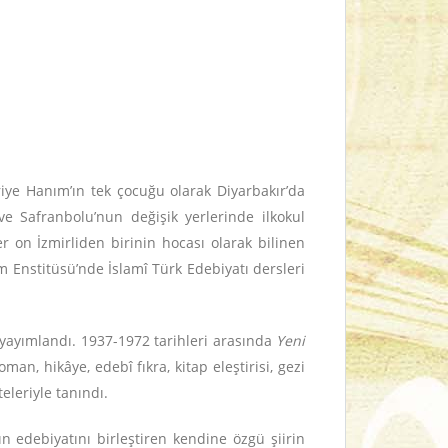
iye Hanım’ın tek çocuğu olarak Diyarbakır’da
e Safranbolu’nun değişik yerlerinde ilkokul
r on İzmirliden birinin hocası olarak bilinen
am Enstitüsü’nde İslamî Türk Edebiyatı dersleri
yayımlandı. 1937-1972 tarihleri arasında
Yeni
man, hikâye, edebî fıkra, kitap eleştirisi, gezi
eleriyle tanındı.
ın edebiyatını birleştiren kendine özgü şiirin