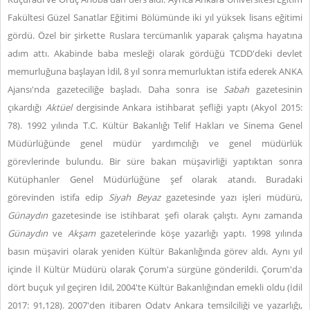
Fakültesi Güzel Sanatlar Eğitimi Bölümünde iki yıl yüksek lisans eğitimi
gördü. Özel bir şirkette Ruslara tercümanlık yaparak çalışma hayatına
adım attı. Akabinde baba mesleği olarak gördüğü TCDD'deki devlet
memurluğuna başlayan İdil, 8 yıl sonra memurluktan istifa ederek ANKA
Ajansı'nda gazeteciliğe başladı. Daha sonra ise
Sabah
gazetesinin
çıkardığı
Aktüel
dergisinde Ankara istihbarat şefliği yaptı (Akyol 2015:
78). 1992 yılında T.C. Kültür Bakanlığı Telif Hakları ve Sinema Genel
Müdürlüğünde genel müdür yardımcılığı ve genel müdürlük
görevlerinde bulundu. Bir süre bakan müşavirliği yaptıktan sonra
Kütüphanler Genel Müdürlüğüne şef olarak atandı. Buradaki
görevinden istifa edip
Siyah Beyaz
gazetesinde yazı işleri müdürü,
Günaydın
gazetesinde ise istihbarat şefi olarak çalıştı. Aynı zamanda
Günaydın
ve
Akşam
gazetelerinde köşe yazarlığı yaptı. 1998 yılında
basın müşaviri olarak yeniden Kültür Bakanlığında görev aldı. Aynı yıl
içinde İl Kültür Müdürü olarak Çorum'a sürgüne gönderildi. Çorum'da
dört buçuk yıl geçiren İdil, 2004'te Kültür Bakanlığından emekli oldu (İdil
2017: 91,128). 2007'den itibaren Odatv Ankara temsilciliği ve yazarlığı,