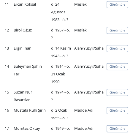
11
Ercan Köksal
d. 24
Meslek
Görüntüle
Ağustos
1983 - ö. ?
12
Birol Oğuz
d. 1957 - ö.
Meslek
Görüntüle
?
13
Ergin İnan
d. 14 Kasım
Alan/Yüzyıl/Saha
Görüntüle
1943 - ö. ?
14
Süleyman Şahin
d. 1914 - ö.
Alan/Yüzyıl/Saha
Görüntüle
Tar
31 Ocak
1990
15
Suzan Nur
d. 1974 - ö.
Alan/Yüzyıl/Saha
Görüntüle
Başarslan
?
16
Mustafa Ruhi Şirin
d. 2 Ocak
Madde Adı
Görüntüle
1955 - ö. ?
17
Mümtaz Oktay
d. 1949 - ö.
Madde Adı
Görüntüle