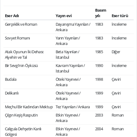
Basım
Eser Adı
Yayın evi
yılı
Eser türü
Gerçeklik ve Roman
Dayanışma Yayınları /
1983
İnceleme
Ankara
Sovyet Romanı
Yarın Yayınları /
1983
İnceleme
Ankara
Atak Oyunun İki Dehası:
Beta Yayınları /
1985
Diğer
Alyehin ve Tal
İstanbul
Bir Sevgi'nin Öyküsü
Kavram Yayınları /
1990
İnceleme
İstanbul
Budala
Öteki Yayınevi /
1998
Çeviri
Ankara
Delikanlı
Öteki Yayınevi /
1999
Çeviri
Ankara
Meçhul Bir Kadından Mektup
Tez Yayınları / Ankara
1999
Çeviri
Çılgın Keşiş Rasputin
Etkin Yayınevi /
2003
Roman
Ankara
Caligula Dehşetin Kanlı
Etkin Yayınevi /
2004
Roman
Gölgesi
Ankara