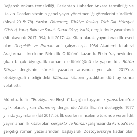
Dağarcık Ankara temsilciliği, Gaziantep Haberler Ankara temsilciliği ve
Halkın Dostları sitesinin genel yayın yönetmenliği görevlerini sürdürdü
(Akyol 2015: 78). Yazıları
Dönemeç
,
Türkiye Yazıları
,
Türk Dili
,
Hürriyet
Gösteri
,
Yarın
,
Bilim ve Sanat
,
Sanat Olayı
,
Varlık
, dergilerinde yayımlandı
(Altınkaynak 2017: 394; İdil 2017: 4). Kitap olarak yayımlanan ilk eseri
olan
Gerçeklik ve Roman
adlı çalışmasıyla 1984 Akademi Kitabevi
Araştırma - İnceleme Birincilik Ödülünü kazandı. Etkin Yayınevinden
çıkan birçok biyografik romanın editörlüğünü de yapan İdil,
Bütün
Dünya
dergisinin sürekli yazarları arasında yer aldı. 2017'de,
otobiyografi niteliğindeki
Kâbuslar
kitabını yazdıktan dört ay sonra
vefat etti.
Mümtaz İdil'in ''Edebiyat ve Eleştiri'' başlığını taşıyan ilk yazısı, İzmir'de
aylık olarak çıkan
Dönemeç
dergisinde Attilâ İlhan'ın desteğiyle 1977
yılında yayımlanır (İdil 2017: 5). İlk eserlerini inceleme türünde veren İdil,
yayımlanan ilk kitabı olan
Gerçeklik ve Roman
çalışmasında Avrupa'daki
gerçekçi roman yazarlarından başlayarak Dostoyevski'ye kadar olan