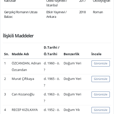
Kabuslar
Öteki Yayınevi /
2017
Otobiyografi
İstanbul
Gerçekçi Romanın Ustası
Etkin Yayınevi /
2018
Roman
Balzac
Ankara
İlişkili Maddeler
D.Tarihi /
Sn.
Madde Adı
Ö.Tarihi
Benzerlik
İncele
1
ÖZCANDAN, Adnan
d. 1960 - ö.
Doğum Yeri
Görüntüle
Özcandan
?
2
Murat Çiftkaya
d. 1965 - ö.
Doğum Yeri
Görüntüle
?
3
Can Kozanoğlu
d. 1963 - ö.
Doğum Yeri
Görüntüle
?
4
RECEP KIZILKAYA
d. 1952 - ö.
Doğum Yılı
Görüntüle