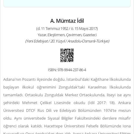
A. Mümtaz İdil
(d. 11 Temmuz 1952 / ö. 15 Mayıs 2017)
Yazar, Eleştirmen, Çevirmen, Gazeteci
(Yeni Edebiyat / 20. Yüzyıl / Anadolu-Osmanlı-Türkiye)
ISBN: 978-9944-237-86-4
Adana'nın Pozantı ilçesinde doğdu. İstanbul'daki Kağıthane İlkokulunda
başlayan ilkokul öğrenimini Zonguldak'taki Karaelmas İlkokulunda
tamamladı. Ortaokulu Zonguldak Merkez Ortaokulunda, liseyi ise aynı
şehirdeki Mehmet Çelikel Lisesinde okudu (İdil 2017: 18). Ankara
Üniversitesi DTCF Rus Dili ve Edebiyatı Bölümünden 1974'te mezun
oldu. Aynı üniversitede Siyasal Bilgiler Fakültesindeki derslere misafir
öğrenci olarak katıldı. Hacettepe Üniversitesi Felsefe Bölümünde Iona
Kuçuradi ve Oruç Arıoba'dan ders aldı. Ayrıca Ankara Üniversitesi Eğitim