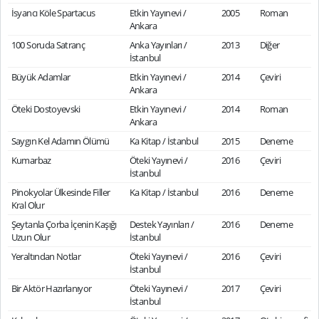
İsyancı Köle Spartacus
Etkin Yayınevi /
2005
Roman
Ankara
100 Soruda Satranç
Anka Yayınları /
2013
Diğer
İstanbul
Büyük Adamlar
Etkin Yayınevi /
2014
Çeviri
Ankara
Öteki Dostoyevski
Etkin Yayınevi /
2014
Roman
Ankara
Saygın Kel Adamın Ölümü
Ka Kitap / İstanbul
2015
Deneme
Kumarbaz
Öteki Yayınevi /
2016
Çeviri
İstanbul
Pinokyolar Ülkesinde Filler
Ka Kitap / İstanbul
2016
Deneme
Kral Olur
Şeytanla Çorba İçenin Kaşığı
Destek Yayınları /
2016
Deneme
Uzun Olur
İstanbul
Yeraltından Notlar
Öteki Yayınevi /
2016
Çeviri
İstanbul
Bir Aktör Hazırlanıyor
Öteki Yayınevi /
2017
Çeviri
İstanbul