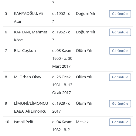
?
5
KAHYAOĞLU, Ali
d. 1952 - ö.
Doğum Yılı
Görüntüle
Atar
?
6
KAPTANÎ, Mehmet
d. 1952 - ö.
Doğum Yılı
Görüntüle
Köse
?
7
Bilal Coşkun
d. 08 Kasım
Ölüm Yılı
Görüntüle
1950 - ö. 30
Mart 2017
8
M. Orhan Okay
d. 26 Ocak
Ölüm Yılı
Görüntüle
1931 - ö. 13
Ocak 2017
9
LİMONİ/LİMONCU
d. 1929 - ö.
Ölüm Yılı
Görüntüle
BABA, Ali Limoncu
2017
10
İsmail Pelit
d. 04 Kasım
Meslek
Görüntüle
1982 - ö. ?