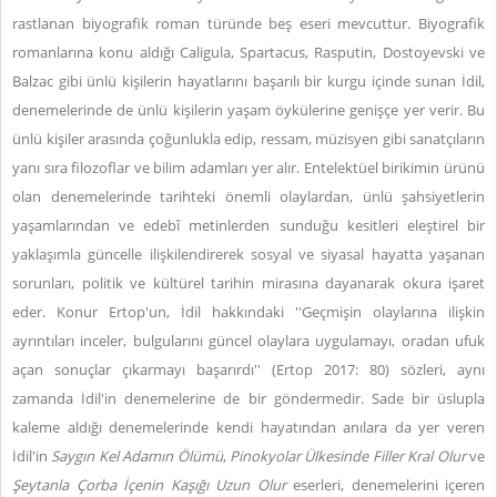
rastlanan biyografik roman türünde beş eseri mevcuttur. Biyografik
romanlarına konu aldığı Caligula, Spartacus, Rasputin, Dostoyevski ve
Balzac gibi ünlü kişilerin hayatlarını başarılı bir kurgu içinde sunan İdil,
denemelerinde de ünlü kişilerin yaşam öykülerine genişçe yer verir. Bu
ünlü kişiler arasında çoğunlukla edip, ressam, müzisyen gibi sanatçıların
yanı sıra filozoflar ve bilim adamları yer alır. Entelektüel birikimin ürünü
olan denemelerinde tarihteki önemli olaylardan, ünlü şahsiyetlerin
yaşamlarından ve edebî metinlerden sunduğu kesitleri eleştirel bir
yaklaşımla güncelle ilişkilendirerek sosyal ve siyasal hayatta yaşanan
sorunları, politik ve kültürel tarihin mirasına dayanarak okura işaret
eder. Konur Ertop'un, İdil hakkındaki ''Geçmişin olaylarına ilişkin
ayrıntıları inceler, bulgularını güncel olaylara uygulamayı, oradan ufuk
açan sonuçlar çıkarmayı başarırdı'' (Ertop 2017: 80) sözleri, aynı
zamanda İdil'in denemelerine de bir göndermedir. Sade bir üslupla
kaleme aldığı denemelerinde kendi hayatından anılara da yer veren
İdil'in
Saygın Kel Adamın Ölümü
,
Pinokyolar Ülkesinde Filler Kral Olur
ve
Şeytanla Çorba İçenin Kaşığı Uzun Olur
eserleri, denemelerini içeren