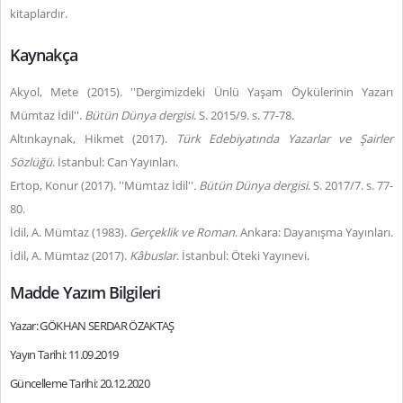
kitaplardır.
Kaynakça
Akyol, Mete (2015). ''Dergimizdeki Ünlü Yaşam Öykülerinin Yazarı
Mümtaz İdil''.
Bütün Dünya dergisi
. S. 2015/9. s. 77-78.
Altınkaynak, Hikmet (2017).
Türk Edebiyatında Yazarlar ve Şairler
Sözlüğü
. İstanbul: Can Yayınları.
Ertop, Konur (2017). ''Mümtaz İdil''
. Bütün Dünya dergisi
. S. 2017/7. s. 77-
80.
İdil, A. Mümtaz (1983).
Gerçeklik ve Roman
. Ankara: Dayanışma Yayınları.
İdil, A. Mümtaz (2017).
Kâbuslar
. İstanbul: Öteki Yayınevi.
Madde Yazım Bilgileri
Yazar: GÖKHAN SERDAR ÖZAKTAŞ
Yayın Tarihi: 11.09.2019
Güncelleme Tarihi: 20.12.2020