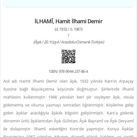
İLHAMÎ, Hamit İlhami Demir
(d. 1932 / ö. 1987)
?
(Âşık / 20. Yüzyıl / Anadolu-Osmanlı-Türkiye)
ISBN: 978-9944-237-86-4
Asıl adı Hamit İlhami Demir olan âşık,
1932 yılında Kars'ın Arpaçay
ilçesine bağlı Büyükçatma köyünde doğmuştur. Şiirlerinde İlhamî
mahlasını kullanmıştır. 1948 yılından beri şiir söyleyen âşık, okula
gidememiş ve okuma yazmayı sonradan öğrenmiştir. Köylerine gelip
giden âşıklar aracılığıyla âşıklık bilgisini geliştirmiştir. Kars'a giderek
dönemin ünlü âşıklarından Âşık Gülistan, Âşık Bayramî ve Âşık Deryamî
ile dolaşmıştır. İlhamî, askerliğini Kore'de yapmıştır. Konya Âşıklar
Bayramı'na 1967 yılından itibaren düzenli olarak katılmış ve çeşitli