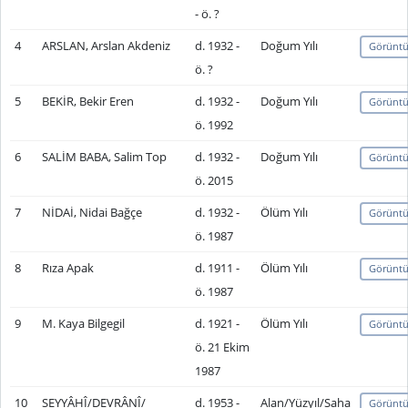
- ö. ?
4
ARSLAN, Arslan Akdeniz
d. 1932 -
Doğum Yılı
Görüntü
ö. ?
5
BEKİR, Bekir Eren
d. 1932 -
Doğum Yılı
Görüntü
ö. 1992
6
SALİM BABA, Salim Top
d. 1932 -
Doğum Yılı
Görüntü
ö. 2015
7
NİDAİ, Nidai Bağçe
d. 1932 -
Ölüm Yılı
Görüntü
ö. 1987
8
Rıza Apak
d. 1911 -
Ölüm Yılı
Görüntü
ö. 1987
9
M. Kaya Bilgegil
d. 1921 -
Ölüm Yılı
Görüntü
ö. 21 Ekim
1987
10
SEYYÂHÎ/DEVRÂNÎ/
d. 1953 -
Alan/Yüzyıl/Saha
Görüntü