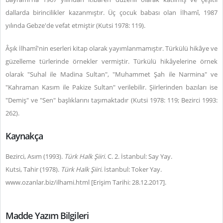
dallarda birincilikler kazanmıştır. Üç çocuk babası olan İlhamî, 1987
yılında Gebze'de vefat etmiştir (Kutsi 1978: 119).
Âşık İlhamî'nin eserleri kitap olarak yayımlanmamıştır. Türkülü hikâye ve
güzelleme türlerinde örnekler vermiştir. Türkülü hikâyelerine örnek
olarak "Suhal ile Madina Sultan", "Muhammet Şah ile Narmina" ve
"Kahraman Kasım ile Pakize Sultan" verilebilir. Şiirlerinden bazıları ise
"Demiş" ve "Sen" başlıklarını taşımaktadır (Kutsi 1978: 119; Bezirci 1993:
262).
Kaynakça
Bezirci, Asım (1993).
Türk Halk Şiiri.
C. 2. İstanbul: Say Yay.
Kutsi, Tahir (1978).
Türk Halk Şiiri
. İstanbul: Toker Yay.
www.ozanlar.biz/ilhami.html [Erişim Tarihi: 28.12.2017].
Madde Yazım Bilgileri