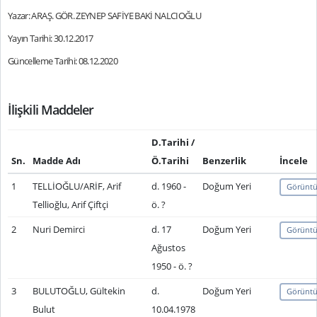
Yazar: ARAŞ. GÖR. ZEYNEP SAFİYE BAKİ NALCIOĞLU
Yayın Tarihi: 30.12.2017
Güncelleme Tarihi: 08.12.2020
İlişkili Maddeler
D.Tarihi /
Sn.
Madde Adı
Ö.Tarihi
Benzerlik
İncele
1
TELLİOĞLU/ARİF, Arif
d. 1960 -
Doğum Yeri
Görüntü
Tellioğlu, Arif Çiftçi
ö. ?
2
Nuri Demirci
d. 17
Doğum Yeri
Görüntü
Ağustos
1950 - ö. ?
3
BULUTOĞLU, Gültekin
d.
Doğum Yeri
Görüntü
Bulut
10.04.1978