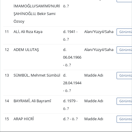
İMAMOĞLU/SAMİMî/NURİ
ö. ?
ŞAHİNOĞLU, Bekir Sami
Özsoy
11
ALİ, Ali Rıza Kaya
d. 1941 -
Alan/Yüzyıl/Saha
Görüntü
ö. ?
12
ADEM ULUTAŞ
d.
Alan/Yüzyıl/Saha
Görüntü
06.04.1966
- ö. ?
13
SÜMBÜL, Mehmet Sümbül
d.
Madde Adı
Görüntü
28.04.1944
- ö. ?
14
BAYRAMÎ, Ali Bayramî
d. 1979 -
Madde Adı
Görüntü
ö. ?
15
ARAP HİCRÎ
d. ? - ö. ?
Madde Adı
Görüntü