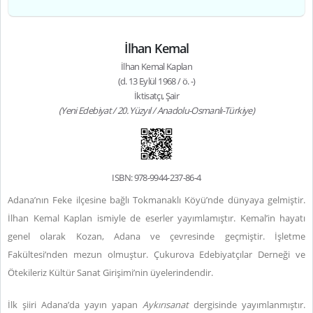
İlhan Kemal
İlhan Kemal Kaplan
(d. 13 Eylül 1968 / ö. -)
İktisatçı, Şair
(Yeni Edebiyat / 20. Yüzyıl / Anadolu-Osmanlı-Türkiye)
ISBN: 978-9944-237-86-4
Adana’nın Feke ilçesine bağlı Tokmanaklı Köyü’nde dünyaya gelmiştir.
İlhan Kemal Kaplan ismiyle de eserler yayımlamıştır. Kemal’in hayatı
genel olarak Kozan, Adana ve çevresinde geçmiştir. İşletme
Fakültesi’nden mezun olmuştur. Çukurova Edebiyatçılar Derneği ve
Ötekileriz Kültür Sanat Girişimi’nin üyelerindendir.
İlk şiiri Adana’da yayın yapan
Aykırısanat
dergisinde yayımlanmıştır.