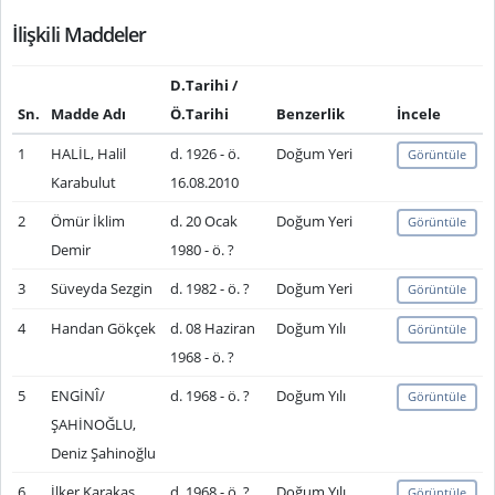
İlişkili Maddeler
D.Tarihi /
Sn.
Madde Adı
Ö.Tarihi
Benzerlik
İncele
1
HALİL, Halil
d. 1926 - ö.
Doğum Yeri
Görüntüle
Karabulut
16.08.2010
2
Ömür İklim
d. 20 Ocak
Doğum Yeri
Görüntüle
Demir
1980 - ö. ?
3
Süveyda Sezgin
d. 1982 - ö. ?
Doğum Yeri
Görüntüle
4
Handan Gökçek
d. 08 Haziran
Doğum Yılı
Görüntüle
1968 - ö. ?
5
ENGİNÎ/
d. 1968 - ö. ?
Doğum Yılı
Görüntüle
ŞAHİNOĞLU,
Deniz Şahinoğlu
6
İlker Karakaş
d. 1968 - ö. ?
Doğum Yılı
Görüntüle