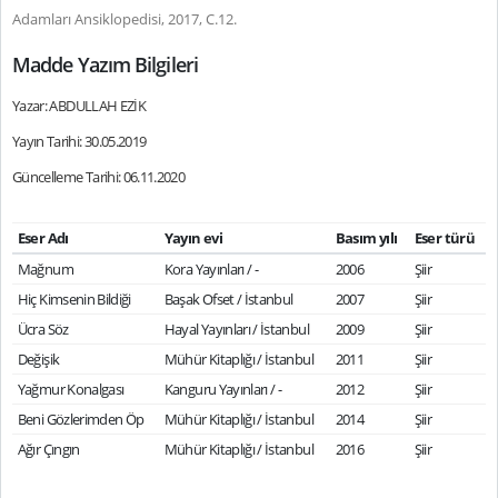
Adamları Ansiklopedisi, 2017, C.12.
Madde Yazım Bilgileri
Yazar: ABDULLAH EZİK
Yayın Tarihi: 30.05.2019
Güncelleme Tarihi: 06.11.2020
Eser Adı
Yayın evi
Basım yılı
Eser türü
Mağnum
Kora Yayınları / -
2006
Şiir
Hiç Kimsenin Bildiği
Başak Ofset / İstanbul
2007
Şiir
Ücra Söz
Hayal Yayınları / İstanbul
2009
Şiir
Değişik
Mühür Kitaplığı / İstanbul
2011
Şiir
Yağmur Konalgası
Kanguru Yayınları / -
2012
Şiir
Beni Gözlerimden Öp
Mühür Kitaplığı / İstanbul
2014
Şiir
Ağır Çıngın
Mühür Kitaplığı / İstanbul
2016
Şiir