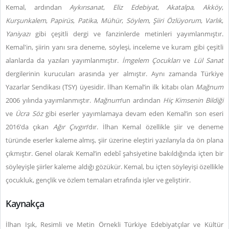
Kemal, ardından
Aykırısanat
,
Eliz Edebiyat
,
Akatalpa
,
Akköy
,
Kurşunkalem
,
Papirüs
,
Patika
,
Mühür
,
Söylem
,
Şiiri Özlüyorum
,
Varlık
,
Yaniyazı
gibi çeşitli dergi ve fanzinlerde metinleri yayımlanmıştır.
Kemal'in, şiirin yanı sıra deneme, söyleşi, inceleme ve kuram gibi çeşitli
alanlarda da yazıları yayımlanmıştır.
İmgelem Çocukları
ve
Lül Sanat
dergilerinin kurucuları arasında yer almıştır. Aynı zamanda Türkiye
Yazarlar Sendikası (TSY) üyesidir. İlhan Kemal’in ilk kitabı olan
Mağnum
2006 yılında yayımlanmıştır.
Mağnum
’un ardından
Hiç Kimsenin Bildiği
ve
Ücra Söz
gibi eserler yayımlamaya devam eden Kemal’in son eseri
2016’da çıkan
Ağır Çıvgın
’dır. İlhan Kemal özellikle şiir ve deneme
türünde eserler kaleme almış, şiir üzerine eleştiri yazılarıyla da ön plana
çıkmıştır. Genel olarak Kemal’in edebî şahsiyetine bakıldığında içten bir
söyleyişle şiirler kaleme aldığı gözükür. Kemal, bu içten söyleyişi özellikle
çocukluk, gençlik ve özlem temaları etrafında işler ve geliştirir.
Kaynakça
İlhan Işık, Resimli ve Metin Örnekli Türkiye Edebiyatçılar ve Kültür