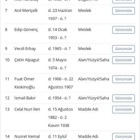
7
Anıl Meriçelli
d. 23 Haziran
Meslek
Görüntüle
1937 - ö. ?
8
Edip Gönenç
d. 14 Ocak
Meslek
Görüntüle
1953 - ö. ?
9
Vecdi Erbay
d. 1965 - ö. ?
Meslek
Görüntüle
10
Çetin Alpagut
d. 5 Mayıs
Alan/Yüzyıl/Saha
Görüntüle
1974 - ö. ?
11
Fuat Ömer
d. 1906 - ö. 22
Alan/Yüzyıl/Saha
Görüntüle
Keskinoğlu
Ağustos 1967
12
İsmail Bakır
d. 1954 - ö. ?
Alan/Yüzyıl/Saha
Görüntüle
13
Celal Nuri İleri
d. 15 Ağustos
Madde Adı
Görüntüle
1882 - ö. 2
Kasım 1938
14
Nusret Kemal
d. 11 Eylül
Madde Adı
Görüntüle