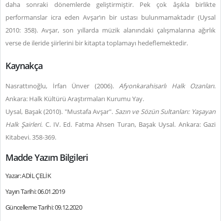
daha sonraki dönemlerde geliştirmiştir. Pek çok âşıkla birlikte
performanslar icra eden Avşar’ın bir ustası bulunmamaktadır (Uysal
2010: 358). Avşar, son yıllarda müzik alanındaki çalışmalarına ağırlık
verse de ileride şiirlerini bir kitapta toplamayı hedeflemektedir.
Kaynakça
Nasrattınoğlu, İrfan Ünver (2006).
Afyonkarahisarlı Halk Ozanları
.
Ankara: Halk Kültürü Araştırmaları Kurumu Yay.
Uysal, Başak (2010). "Mustafa Avşar".
Sazın ve Sözün Sultanları: Yaşayan
Halk Şairleri.
C. IV. Ed. Fatma Ahsen Turan, Başak Uysal. Ankara: Gazi
Kitabevi. 358-369.
Madde Yazım Bilgileri
Yazar: ADİL ÇELİK
Yayın Tarihi: 06.01.2019
Güncelleme Tarihi: 09.12.2020