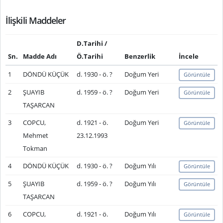
İlişkili Maddeler
D.Tarihi /
Sn.
Madde Adı
Ö.Tarihi
Benzerlik
İncele
1
DÖNDÜ KÜÇÜK
d. 1930 - ö. ?
Doğum Yeri
Görüntüle
2
ŞUAYIB
d. 1959 - ö. ?
Doğum Yeri
Görüntüle
TAŞARCAN
3
COPCU,
d. 1921 - ö.
Doğum Yeri
Görüntüle
Mehmet
23.12.1993
Tokman
4
DÖNDÜ KÜÇÜK
d. 1930 - ö. ?
Doğum Yılı
Görüntüle
5
ŞUAYIB
d. 1959 - ö. ?
Doğum Yılı
Görüntüle
TAŞARCAN
6
COPCU,
d. 1921 - ö.
Doğum Yılı
Görüntüle