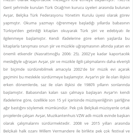
Gent şehrinde kurulan Türk Ocağı’nın kurucu üyeleri arasında bulunan
Avşar, Belçika Türk Federasyonu Yönetim Kurulu üyesi olarak görev
yapmıştır. Okuma yazmayı öğrenmeye başladığı yıllarda babasının
Türkiye’den getirdiği kitapları okuyarak Türk şiiri ve edebiyatı ile
ilgilenmeye başlamıştır. Kendi ifadelerine göre erken yaşlarda bu
kitaplarla tanışması onun şiir ve müzikle uğraşmasının altında yatan en
önemli etkendir (Nasrattınoğlu 2006: 25). 2002'ye kadar kaportacılık
mesleğiyle uğraşan Avşar, şiir ve müzikle ilgili çalışmalarını daha elverişli
bir biçimde sürdürebilmek amacıyla 2002'de bir müzik evi açarak
geçimini bu meslekle sürdürmeye başlamıştır. Avşar’ın şiir ile olan ilişkisi
erken dönemlerde, saz ile olan ilişkisi de 1980’li yılların sonlarında
başlamıştır. Babasından kalan sazı çalmaya başlayan Avşar’ın kendi
ifadelerine göre, özellikle son 15 yıl içerisinde müzisyenliğinin şairliğine
ağır bastığını söylemek mümkündür. Pek çok Belçikalı müzisyenle ortak
projelerde çalışan Avşar, Muzikantenhuis VZW adlı müzik evinde başkan
olarak çalışmalarını sürdürmektedir. 2008 ve 2015 yılları arasında
Belçikalı halk ozanı Willem Vermandere ile birlikte pek çok festival ve