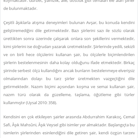
koymaktadır. Gurbet, yalnızlık, aile, dostluk gibi temaları ele alan şiirler
de bulunmaktadır.
Çeşitli âşıklarla atışma deneyimleri bulunan Avşar, bu konuda kendini
geliştiremediğini dile getirmektedir. Bazı şiirlerini sazı ile sözlü olarak
ürettikten sonra üzerinde çalışarak onlara son şekillerini vermektedir,
kimi şiirlerini ise doğrudan yazarak üretmektedir. Şiirlerinde yedili, sekizli
ve on birli hece ölçülerini kullanan şair, bu ölçülerle biçimlendirilen
şiirlerin bestelenmesinin daha kolay olduğunu ifade etmektedir. Birkaç
şiirinde serbest ölçü kullandığını ancak bunların bestelenmeye elverişsiz
olmalarından dolayı bu tarz şiirler üretmekten vazgeçtiğini dile
getirmektedir. Nazım biçimi açısından koşma ve semai kullanan şair,
nazım türü olarak da güzelleme, taşlama, öğütleme gibi türler
kullanmıştır (Uysal 2010: 358).
Kendisini en çok etkileyen şairler arasında Abdurrahim Karakoç, Cemal
Safi, Âşık Mahsûni, Âşık Veysel gibi isimler yer almaktadır. Başlangıçta bu
isimlerin şiirlerinden esinlendiğini dile getiren şair, kendi özgün tarzını