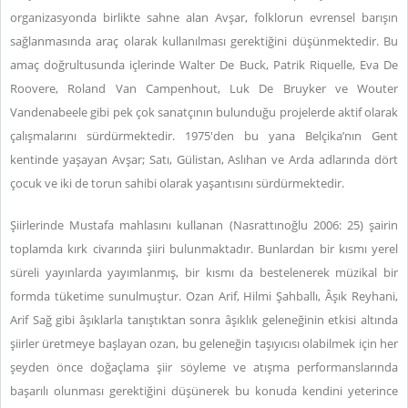
organizasyonda birlikte sahne alan Avşar, folklorun evrensel barışın
sağlanmasında araç olarak kullanılması gerektiğini düşünmektedir. Bu
amaç doğrultusunda içlerinde Walter De Buck, Patrik Riquelle, Eva De
Roovere, Roland Van Campenhout, Luk De Bruyker ve Wouter
Vandenabeele gibi pek çok sanatçının bulunduğu projelerde aktif olarak
çalışmalarını sürdürmektedir. 1975'den bu yana Belçika’nın Gent
kentinde yaşayan Avşar; Satı, Gülistan, Aslıhan ve Arda adlarında dört
çocuk ve iki de torun sahibi olarak yaşantısını sürdürmektedir.
Şiirlerinde Mustafa mahlasını kullanan (Nasrattınoğlu 2006: 25) şairin
toplamda kırk civarında şiiri bulunmaktadır. Bunlardan bir kısmı yerel
süreli yayınlarda yayımlanmış, bir kısmı da bestelenerek müzikal bir
formda tüketime sunulmuştur. Ozan Arif, Hilmi Şahballı, Âşık Reyhani,
Arif Sağ gibi âşıklarla tanıştıktan sonra âşıklık geleneğinin etkisi altında
şiirler üretmeye başlayan ozan, bu geleneğin taşıyıcısı olabilmek için her
şeyden önce doğaçlama şiir söyleme ve atışma performanslarında
başarılı olunması gerektiğini düşünerek bu konuda kendini yeterince