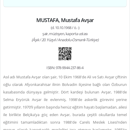
MUSTAFA, Mustafa Avşar
(d. 10.10.1968 / ö. -)
şair, müzisyen, kaporta ustası
(Âşık / 20. Yüzyıl / Anadolu-Osmanlı-Türkiye)
ISBN: 978-9944-237-86-4
Asıl adı Mustafa Avşar olan şair, 10 Ekim 1968'de Ali ve Satı Avşar çiftinin
oğlu olarak Afyonkarahisar ilinin Bolvadin ilçesine bağlı olan Özburun
kasabasında dünyaya gelmiştir. Dört kardeşi bulunan Avşar, 1988'de
Selma Eryörük Avşar ile evlenmiş, 1998'de askerlik görevini yerine
getirmiştir. 1970’li yılların başında henüz eğitim hayatı başlamadan, ailesi
ile birlikte Belçika’ya göç eden Avşar, burada çeşitli okullarda temel
eğitimini tamamladıktan sonra 1988'de Carels Meslek Lisesi’nden
mezun olarak kaportacılık mesleğini icra etmeye başlamıştır. 1985'te