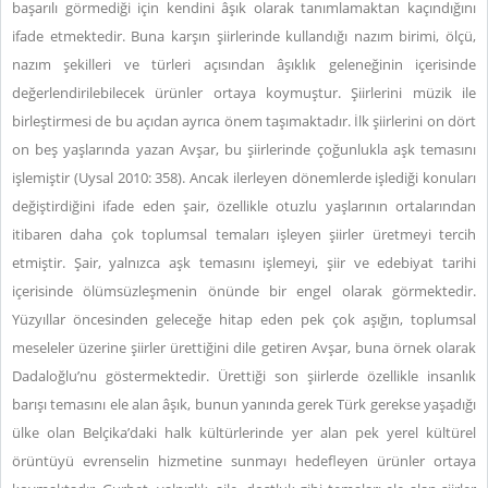
başarılı görmediği için kendini âşık olarak tanımlamaktan kaçındığını
ifade etmektedir. Buna karşın şiirlerinde kullandığı nazım birimi, ölçü,
nazım şekilleri ve türleri açısından âşıklık geleneğinin içerisinde
değerlendirilebilecek ürünler ortaya koymuştur. Şiirlerini müzik ile
birleştirmesi de bu açıdan ayrıca önem taşımaktadır. İlk şiirlerini on dört
on beş yaşlarında yazan Avşar, bu şiirlerinde çoğunlukla aşk temasını
işlemiştir (Uysal 2010: 358). Ancak ilerleyen dönemlerde işlediği konuları
değiştirdiğini ifade eden şair, özellikle otuzlu yaşlarının ortalarından
itibaren daha çok toplumsal temaları işleyen şiirler üretmeyi tercih
etmiştir. Şair, yalnızca aşk temasını işlemeyi, şiir ve edebiyat tarihi
içerisinde ölümsüzleşmenin önünde bir engel olarak görmektedir.
Yüzyıllar öncesinden geleceğe hitap eden pek çok aşığın, toplumsal
meseleler üzerine şiirler ürettiğini dile getiren Avşar, buna örnek olarak
Dadaloğlu’nu göstermektedir. Ürettiği son şiirlerde özellikle insanlık
barışı temasını ele alan âşık, bunun yanında gerek Türk gerekse yaşadığı
ülke olan Belçika’daki halk kültürlerinde yer alan pek yerel kültürel
örüntüyü evrenselin hizmetine sunmayı hedefleyen ürünler ortaya