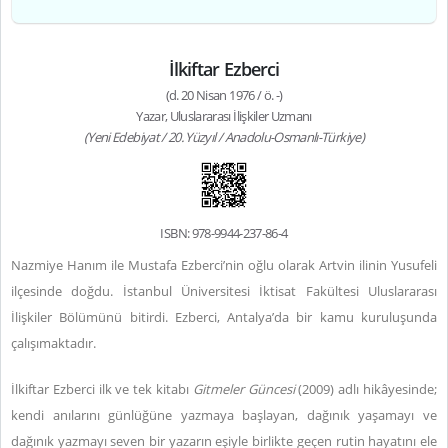
İlkiftar Ezberci
(d. 20 Nisan 1976 / ö. -)
Yazar, Uluslararası İlişkiler Uzmanı
(Yeni Edebiyat / 20. Yüzyıl / Anadolu-Osmanlı-Türkiye)
ISBN: 978-9944-237-86-4
Nazmiye Hanım ile Mustafa Ezberci’nin oğlu olarak Artvin ilinin Yusufeli
ilçesinde doğdu. İstanbul Üniversitesi İktisat Fakültesi Uluslararası
İlişkiler Bölümünü bitirdi. Ezberci, Antalya’da bir kamu kuruluşunda
çalışımaktadır.
İlkiftar Ezberci ilk ve tek kitabı
Gitmeler Güncesi
(2009) adlı hikâyesinde;
kendi anılarını günlüğüne yazmaya başlayan, dağınık yaşamayı ve
dağınık yazmayı seven bir yazarın eşiyle birlikte geçen rutin hayatını ele