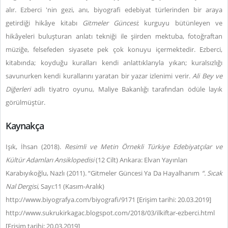
alır. Ezberci 'nin gezi, anı, biyografi edebiyat türlerinden bir araya
getirdiği hikâye kitabı
Gitmeler Güncesi
; kurguyu bütünleyen ve
hikâyeleri buluşturan anlatı tekniği ile şiirden mektuba, fotoğraftan
müziğe, felsefeden siyasete pek çok konuyu içermektedir. Ezberci,
kitabında; koyduğu kuralları kendi anlattıklarıyla yıkan; kuralsızlığı
savunurken kendi kurallarını yaratan bir yazar izlenimi verir.
Ali Bey ve
Diğerleri
adlı tiyatro oyunu, Maliye Bakanlığı tarafından ödüle layık
görülmüştür.
Kaynakça
Işık, İhsan (2018).
Resimli ve Metin Örnekli
Türkiye Edebiyatçılar ve
Kültür Adamları Ansiklopedisi
(12 Cilt) Ankara: Elvan Yayınları
Karabıyıkoğlu, Nazlı (2011). “Gitmeler Güncesi Ya Da Hayalhanım
“. Sıcak
Nal Dergisi
, Sayı:11 (Kasım-Aralık)
http://www.biyografya.com/biyografi/9171 [Erişim tarihi: 20.03.2019]
http://www.sukrukirkagac.blogspot.com/2018/03/ilkiftar-ezberci.html
[Erişim tarihi: 20.03.2019]