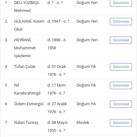
1
DELİ YÜZBAŞI,
d. ? - ö. ?
Doğum Yeri
Görüntüle
Mehmed
2
GÜLHANÎ, Kasım
d. 1947 - ö. ?
Doğum Yeri
Görüntüle
Okal
3
HEYRANÎ,
d. 1890 - ö.
Doğum Yeri
Görüntüle
Muhammet
1958
Işıkdemir
4
Tufan Çolak
d. 01 Ocak
Doğum Yılı
Görüntüle
1976 - ö. ?
5
Nil
d. 17 Ekim
Doğum Yılı
Görüntüle
Karaibrahimgil
1976 - ö. ?
6
Özlem Esmergül
d. 27 Aralık
Doğum Yılı
Görüntüle
1976 - ö. ?
7
Nalan Tuntaş
d. 08 Mayıs
Meslek
Görüntüle
1955 - ö. ?