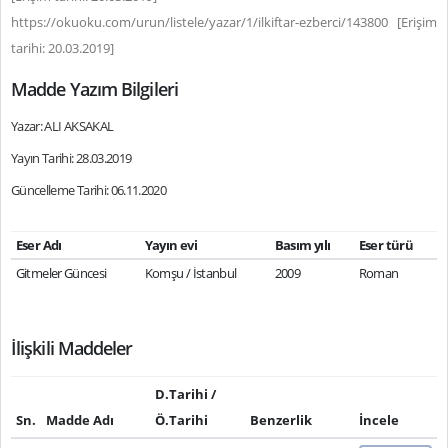
https://okuoku.com/urun/listele/yazar/1/ilkiftar-ezberci/143800 [Erişim
tarihi: 20.03.2019]
Madde Yazım Bilgileri
Yazar: ALI AKSAKAL
Yayın Tarihi: 28.03.2019
Güncelleme Tarihi: 06.11.2020
Eser Adı
Yayın evi
Basım yılı
Eser türü
Gitmeler Güncesi
Komşu / İstanbul
2009
Roman
İlişkili Maddeler
D.Tarihi /
Sn.
Madde Adı
Ö.Tarihi
Benzerlik
İncele