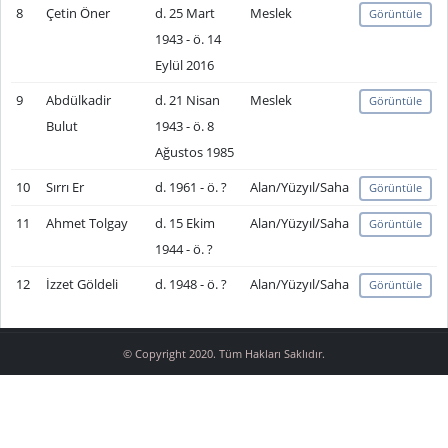
8
Çetin Öner
d. 25 Mart
Meslek
Görüntüle
1943 - ö. 14
Eylül 2016
9
Abdülkadir
d. 21 Nisan
Meslek
Görüntüle
Bulut
1943 - ö. 8
Ağustos 1985
10
Sırrı Er
d. 1961 - ö. ?
Alan/Yüzyıl/Saha
Görüntüle
11
Ahmet Tolgay
d. 15 Ekim
Alan/Yüzyıl/Saha
Görüntüle
1944 - ö. ?
12
İzzet Göldeli
d. 1948 - ö. ?
Alan/Yüzyıl/Saha
Görüntüle
© Copyright 2020. Tüm Hakları Saklıdır.