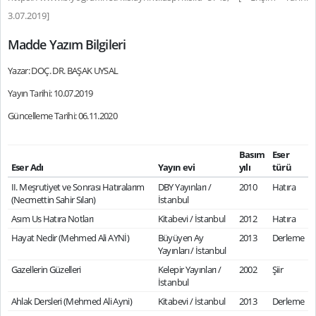
3.07.2019]
Madde Yazım Bilgileri
Yazar: DOÇ. DR. BAŞAK UYSAL
Yayın Tarihi: 10.07.2019
Güncelleme Tarihi: 06.11.2020
Basım
Eser
Eser Adı
Yayın evi
yılı
türü
II. Meşrutiyet ve Sonrası Hatıralarım
DBY Yayınları /
2010
Hatıra
(Necmettin Sahir Sılan)
İstanbul
Asım Us Hatıra Notları
Kitabevi / İstanbul
2012
Hatıra
Hayat Nedir (Mehmed Ali AYNİ)
Büyüyen Ay
2013
Derleme
Yayınları / İstanbul
Gazellerin Güzelleri
Kelepir Yayınları /
2002
Şiir
İstanbul
Ahlak Dersleri (Mehmed Ali Ayni)
Kitabevi / İstanbul
2013
Derleme