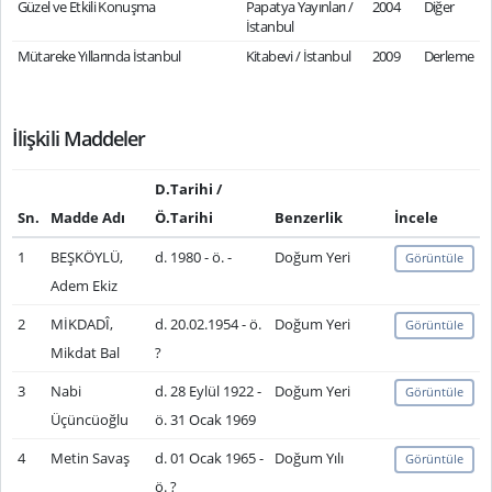
Güzel ve Etkili Konuşma
Papatya Yayınları /
2004
Diğer
İstanbul
Mütareke Yıllarında İstanbul
Kitabevi / İstanbul
2009
Derleme
İlişkili Maddeler
D.Tarihi /
Sn.
Madde Adı
Ö.Tarihi
Benzerlik
İncele
1
BEŞKÖYLÜ,
d. 1980 - ö. -
Doğum Yeri
Görüntüle
Adem Ekiz
2
MİKDADÎ,
d. 20.02.1954 - ö.
Doğum Yeri
Görüntüle
Mikdat Bal
?
3
Nabi
d. 28 Eylül 1922 -
Doğum Yeri
Görüntüle
Üçüncüoğlu
ö. 31 Ocak 1969
4
Metin Savaş
d. 01 Ocak 1965 -
Doğum Yılı
Görüntüle
ö. ?