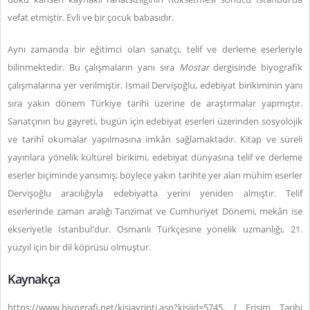
vefat etmiştir. Evli ve bir çocuk babasıdır.
Aynı zamanda bir eğitimci olan sanatçı, telif ve derleme eserleriyle
bilinmektedir. Bu çalışmaların yanı sıra
Mostar
dergisinde biyografik
çalışmalarına yer verilmiştir. İsmail Dervişoğlu, edebiyat birikiminin yanı
sıra yakın dönem Türkiye tarihi üzerine de araştırmalar yapmıştır.
Sanatçının bu gayreti, bugün için edebiyat eserleri üzerinden sosyolojik
ve tarihî okumalar yapılmasına imkân sağlamaktadır. Kitap ve süreli
yayınlara yönelik kültürel birikimi, edebiyat dünyasına telif ve derleme
eserler biçiminde yansımış; böylece yakın tarihte yer alan mühim eserler
Dervişoğlu aracılığıyla edebiyatta yerini yeniden almıştır. Telif
eserlerinde zaman aralığı Tanzimat ve Cumhuriyet Dönemi, mekân ise
ekseriyetle İstanbul'dur. Osmanlı Türkçesine yönelik uzmanlığı, 21.
yüzyıl için bir dil köprüsü olmuştur.
Kaynakça
https://www.biyografi.net/kisiayrinti.asp?kisiid=5745, [ Erişim Tarihi