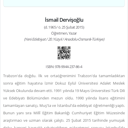
İsmail Dervişoğlu
(d. 1965 / ö. 25 Şubat 2015)
Öğretmen, Yazar
(Yeni Edebiyat / 20. Yüzyıl / Anadolu-Osmanlı-Türkiye)
ISBN: 978-9944-237-86-4
Trabzon'da doğdu. İlk ve ortaöğrenimini Trabzon'da tamamladıktan
sonra eğitim hayatına İzmir Dokuz Eylül Üniversitesi Adalet Meslek
Yüksek Okulunda devam etti. 1991 yılında 19 Mayıs Üniversitesi Türk Dili
ve Edebiyatı Bölümünden mezun oldu. 1990 yılında lisans eğitimini
tamamlayan sanatçı, Muş'ta ve İstanbul'da edebiyat öğretmenliği yaptı.
Bunun yanı sıra Millî Eğitim Bakanlığı Cumhuriyet Eğitim Müzesinde
araştırmacı ve uzman olarak çalıştı. 25 Şubat 2015 tarihinde yumuşak
doku kanseri kaynaklı rahatsızlığının nüksetmesi sonucu İstanbul'da