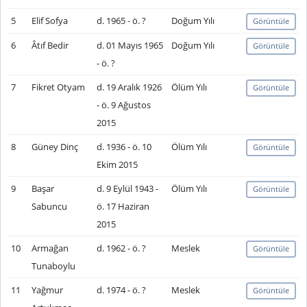
5
Elif Sofya
d. 1965 - ö. ?
Doğum Yılı
Görüntüle
6
Âtıf Bedir
d. 01 Mayıs 1965
Doğum Yılı
Görüntüle
- ö. ?
7
Fikret Otyam
d. 19 Aralık 1926
Ölüm Yılı
Görüntüle
- ö. 9 Ağustos
2015
8
Güney Dinç
d. 1936 - ö. 10
Ölüm Yılı
Görüntüle
Ekim 2015
9
Başar
d. 9 Eylül 1943 -
Ölüm Yılı
Görüntüle
Sabuncu
ö. 17 Haziran
2015
10
Armağan
d. 1962 - ö. ?
Meslek
Görüntüle
Tunaboylu
11
Yağmur
d. 1974 - ö. ?
Meslek
Görüntüle