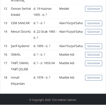
Artukmaç
12
Osman Serhat
d. 19 Haziran
Meslek
Görüntüle
Erkekli
1955 - ö. ?
13
CEM SANCAR
d. ? - ö. ?
Alan/Yüzyıl/Saha
Görüntüle
14
Mesut Özünlü
d. 22 Ocak 1965 -
Alan/Yüzyıl/Saha
Görüntüle
ö. ?
15
Şerif Aydemir
d. 1950 - ö. ?
Alan/Yüzyıl/Saha
Görüntüle
16
İSMAİL
d. ? - ö. ?
Madde Adı
Görüntüle
17
TAB’Î, İSMAİL
d. ? - ö. 1653-54
Madde Adı
Görüntüle
TAB’Î ÇELEBİ
18
İsmail
d. 1976 - ö. ?
Madde Adı
Görüntüle
Kılıçarslan
© Copyright 2020. Tüm Hakları Saklıdır.