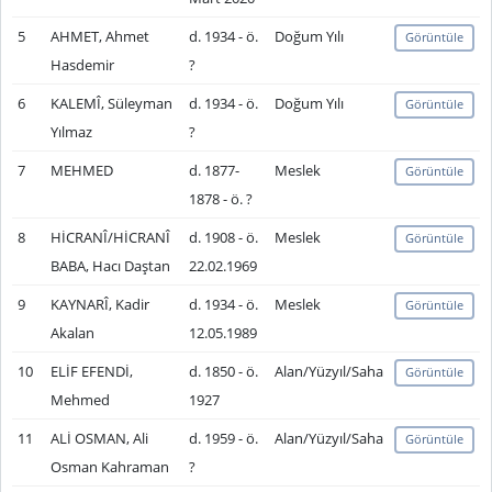
5
AHMET, Ahmet
d. 1934 - ö.
Doğum Yılı
Görüntüle
Hasdemir
?
6
KALEMÎ, Süleyman
d. 1934 - ö.
Doğum Yılı
Görüntüle
Yılmaz
?
7
MEHMED
d. 1877-
Meslek
Görüntüle
1878 - ö. ?
8
HİCRANÎ/HİCRANÎ
d. 1908 - ö.
Meslek
Görüntüle
BABA, Hacı Daştan
22.02.1969
9
KAYNARÎ, Kadir
d. 1934 - ö.
Meslek
Görüntüle
Akalan
12.05.1989
10
ELİF EFENDİ,
d. 1850 - ö.
Alan/Yüzyıl/Saha
Görüntüle
Mehmed
1927
11
ALİ OSMAN, Ali
d. 1959 - ö.
Alan/Yüzyıl/Saha
Görüntüle
Osman Kahraman
?