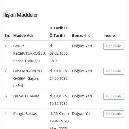
İlişkili Maddeler
D.Tarihi /
Sn.
Madde Adı
Ö.Tarihi
Benzerlik
İncele
1
GARİP
d.
Doğum Yeri
Görüntüle
RECEP/TÜRKOĞLU,
03.02.1956
Recep Türkoğlu
- ö. ?
2
GAŞEM/GÜNEYLİ
d. 1901 - ö.
Doğum Yeri
Görüntüle
GAŞEM, Gaşem
24.09.1989
Caferî
3
DİLŞAD HANIM
d. 1901 - ö.
Doğum Yeri
Görüntüle
16.12.1985
4
Cengiz Bektaş
d. 26 Kasım
Doğum Yılı
Görüntüle
1934 - ö. 20
Mart 2020