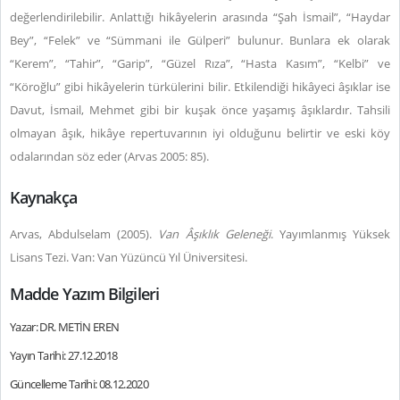
değerlendirilebilir. Anlattığı hikâyelerin arasında “Şah İsmail”, “Haydar
Bey”, “Felek” ve “Sümmani ile Gülperi” bulunur. Bunlara ek olarak
“Kerem”, “Tahir”, “Garip”, “Güzel Rıza”, “Hasta Kasım”, “Kelbi” ve
“Köroğlu” gibi hikâyelerin türkülerini bilir. Etkilendiği hikâyeci âşıklar ise
Davut, İsmail, Mehmet gibi bir kuşak önce yaşamış âşıklardır. Tahsili
olmayan âşık, hikâye repertuvarının iyi olduğunu belirtir ve eski köy
odalarından söz eder (Arvas 2005: 85).
Kaynakça
Arvas, Abdulselam (2005).
Van Âşıklık Geleneği
. Yayımlanmış Yüksek
Lisans Tezi. Van: Van Yüzüncü Yıl Üniversitesi.
Madde Yazım Bilgileri
Yazar: DR. METİN EREN
Yayın Tarihi: 27.12.2018
Güncelleme Tarihi: 08.12.2020