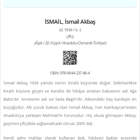
İSMAİL, İsmail Akbaş
(d. 1934 / ö. -)
çiftçi
(Âşık / 20. Yüzyıl / Anadolu-Osmanlı-Türkiye)
ISBN: 978-9944-237-86-4
İsmail Akbaş 1934 yılında Van’ın Kıratlı köyünde doğar. Seferberlikte
Kıratlı köyüne göçen ve kendisi de hikâye anlatan babasının adı Ağa
Baba'dır. Annesinin adı ise Seda Begin'dir. Ailesindeki beş kardeşin en
küçüğüdür. Altı çocuk babası olan İsmail Akbaş, İran Azerbaycan’ından
Anadolu’ya yerleşen Mehmet’in torunudur. Hiç okula gitmeyen Akbaş,
geçimini çiftçilikle sağlamaktadır (Arvas 2005: 84).
Kendi adını mahlas olarak kullanan âşık, hikâyeci âşıklar arasında