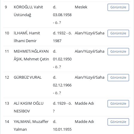
9
KÖROĞLU, Vahit
d.
Meslek
Görüntüle
Üstündağ
03.08.1958
- ö. ?
10
İLHAMÎ, Hamit
d. 1932 - ö.
Alan/Yüzyıl/Saha
Görüntüle
İlhami Demir
1987
11
MEHMET/AĞLAYAN
d.
Alan/Yüzyıl/Saha
Görüntüle
ÂŞIK, Mehmet Çetin
01.02.1950
- ö. ?
12
GÜRBÜZ VURAL
d.
Alan/Yüzyıl/Saha
Görüntüle
02.12.1966
- ö. ?
13
ALİ KASIM OĞLU
d. 1929 - ö.
Madde Adı
Görüntüle
NESİBOV
?
14
YALMANİ, Muzaffer
d.
Madde Adı
Görüntüle
Yalman
10.01.1955