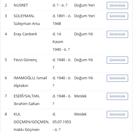
2
NUSRET
d. ? - ö. ?
Doğum Yeri
Görüntüle
3
SÜLEYMAN,
d. 1891 - ö.
Doğum Yeri
Görüntüle
Süleyman Arsu
1948
4
Eray Canberk
d. 14
Doğum Yılı
Görüntüle
Kasım
1940 - ö. ?
5
Fevzi Gönenç
d. 1940 - ö.
Doğum Yılı
Görüntüle
?
6
İMAMOĞLU, İsmail
d. 1940 - ö.
Doğum Yılı
Görüntüle
Alptekin
?
7
ESERÎ/SALTAN,
d. 1948 - ö.
Meslek
Görüntüle
İbrahim Saltan
?
8
KUL
d.
Meslek
Görüntüle
GÖÇMEN/GÖÇMEN,
05.07.1953
Hakkı Göçmen
- ö. ?