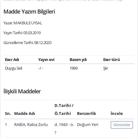
Madde Yazım Bilgileri
Yazar: MAKBULE UYSAL
Yayın Tarihi: 05.03.2019
Güncelleme Tarihi: 08.12.2020
Eser Adı
Yayın evi
Basım yılı
Eser türü
Duygu Seli
- / -
1999
Şiir
İlişkili Maddeler
D.Tarihi /
Sn.
Madde Adı
Ö.Tarihi
Benzerlik
İncele
1
RABİA, Rabia Zorlu
d. 1943 - ö.
Doğum Yeri
Görüntüle
?