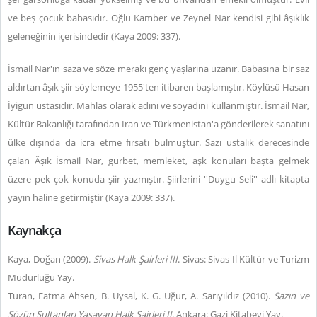
ve beş çocuk babasıdır. Oğlu Kamber ve Zeynel Nar kendisi gibi âşıklık
geleneğinin içerisindedir (Kaya 2009: 337).
İsmail Nar'ın saza ve söze merakı genç yaşlarına uzanır. Babasına bir saz
aldırtan âşık şiir söylemeye 1955'ten itibaren başlamıştır. Köylüsü Hasan
İyigün ustasıdır. Mahlas olarak adını ve soyadını kullanmıştır. İsmail Nar,
Kültür Bakanlığı tarafından İran ve Türkmenistan'a gönderilerek sanatını
ülke dışında da icra etme fırsatı bulmuştur. Sazı ustalık derecesinde
çalan Âşık İsmail Nar, gurbet, memleket, aşk konuları başta gelmek
üzere pek çok konuda şiir yazmıştır. Şiirlerini ''Duygu Seli'' adlı kitapta
yayın haline getirmiştir (Kaya 2009: 337).
Kaynakça
Kaya, Doğan (2009).
Sivas Halk Şairleri III
. Sivas: Sivas İl Kültür ve Turizm
Müdürlüğü Yay.
Turan, Fatma Ahsen, B. Uysal, K. G. Uğur, A. Sarıyıldız (2010).
Sazın ve
Sözün Sultanları Yaşayan Halk Şairleri II
. Ankara: Gazi Kitabevi Yay.