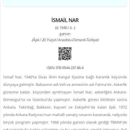
İSMAİL NAR
(d. 1940 / ö. -)
garson
(Âşık / 20. Yüzyıl / Anadolu-Osmanlı-Türkiye)
ISBN: 978-9944-237-86-4
İsmail Nar, 1940'ta Sivas ilinin Kangal ilçesine bağlı Karanlık köyünde
dünyaya gelmiştir. Babasının adı Veli ve annesinin adı Fatma'dır. Askerlik
görevine kadar, köyünden ayrılmayan İsmail Nar, askerliğini Ankara-
Etimesgut'ta ve İstanbul'da yapmıştır. Askerlik görevi bittikten sonra
Ankara, Tekirdağ, Balıkesir, Kayseri ve Eskişehir'de kalan âşık, 1972
yılında Ankara Radyosu'nun mahalli sanatçı sınavını kazanarak, radyoda
birçok program yapmıştır. 1968 yılında garson olarak girdiği TBMM'de
şef garsonluğa kadar yükselmiş ve bu unvandan emekli olmuştur. Evli