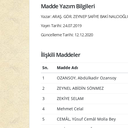
Madde Yazım Bilgileri
Yazar: ARAŞ. GÖR. ZEYNEP SAFİYE BAKİ NALCIOĞL
Yayın Tarihi: 24.07.2019
Güncelleme Tarihi: 12.12.2020
İlişkili Maddeler
Sn.
Madde Adı
1
OZANSOY, Abdülkadir Ozansoy
2
ZEYNEL ABİDİN SÖNMEZ
3
ZEKİYE SELAM
4
Mehmet Celal
5
CEMÂL, Yûsuf Cemâl Molla Bey