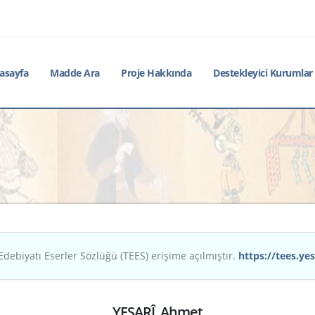
asayfa
Madde Ara
Proje Hakkında
Destekleyici Kurumlar
Edebiyatı Eserler Sözlüğü (TEES) erişime açılmıştır.
https://tees.yes
YESARÎ, Ahmet