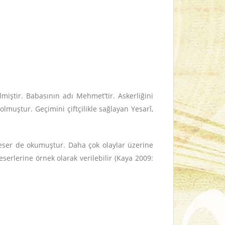
miştir. Babasının adı Mehmet’tir. Askerliğini
lmuştur. Geçimini çiftçilikle sağlayan Yesarî,
ı eser de okumuştur. Daha çok olaylar üzerine
eserlerine örnek olarak verilebilir (Kaya 2009: