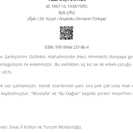
(d. 1867 / ö. 1934/1935)
âşık, çiftçi
(Âşık / 20. Yüzyıl / Anadolu-Osmanlı-Türkiye)
ISBN: 978-9944-237-86-4
as Şarkışla’nın Gültekin mahallesinde (Hacı Himmetli) dünyaya gel
ügülsüm ile evlenmiştir. Bu evlilikten üç kız ve iki erkek çocuğu o
: 437).
 ve saz çalmamıştır. Kendi eserlerinin yanı sıra pek çok usta mal
n kaybolmuştur. “Mustafa” ve “Bu Dağlar” başlıklı şiirleri Yesarî’nin 
Sivas: Sivas İl Kültür ve Turizm Müdürlüğü.