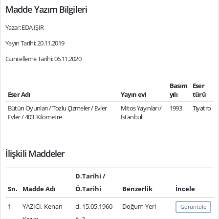
Madde Yazım Bilgileri
Yazar: EDA IŞIR
Yayın Tarihi: 20.11.2019
Güncelleme Tarihi: 06.11.2020
Basım
Eser
Eser Adı
Yayın evi
yılı
türü
Bütün Oyunları / Tozlu Çizmeler / Evler
Mitos Yayınları /
1993
Tiyatro
Evler / 403. Kilometre
İstanbul
İlişkili Maddeler
D.Tarihi /
Sn.
Madde Adı
Ö.Tarihi
Benzerlik
İncele
1
YAZICI, Kenan
d. 15.05.1960 -
Doğum Yeri
Görüntüle