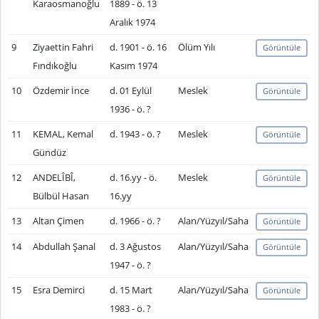
Karaosmanoğlu
1889 - ö. 13
Aralık 1974
9
Ziyaettin Fahri
d. 1901 - ö. 16
Ölüm Yılı
Görüntüle
Fındıkoğlu
Kasım 1974
10
Özdemir İnce
d. 01 Eylül
Meslek
Görüntüle
1936 - ö. ?
11
KEMAL, Kemal
d. 1943 - ö. ?
Meslek
Görüntüle
Gündüz
12
ANDELÎBÎ,
d. 16.yy - ö.
Meslek
Görüntüle
Bülbül Hasan
16.yy
13
Altan Çimen
d. 1966 - ö. ?
Alan/Yüzyıl/Saha
Görüntüle
14
Abdullah Şanal
d. 3 Ağustos
Alan/Yüzyıl/Saha
Görüntüle
1947 - ö. ?
15
Esra Demirci
d. 15 Mart
Alan/Yüzyıl/Saha
Görüntüle
1983 - ö. ?