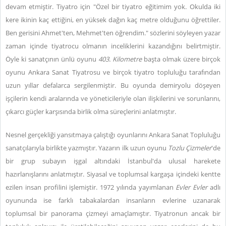
devam etmiştir. Tiyatro için "Özel bir tiyatro eğitimim yok. Okulda iki
kere ikinin kaç ettiğini, en yüksek dağın kaç metre olduğunu öğrettiler.
Ben gerisini Ahmet'ten, Mehmet'ten öğrendim." sözlerini söyleyen yazar
zaman içinde tiyatrocu olmanın inceliklerini kazandığını belirtmiştir.
Öyle ki sanatçının ünlü oyunu
403. Kilometre
başta olmak üzere birçok
oyunu Ankara Sanat Tiyatrosu ve birçok tiyatro topluluğu tarafından
uzun yıllar defalarca sergilenmiştir. Bu oyunda demiryolu döşeyen
işçilerin kendi aralarında ve yöneticileriyle olan ilişkilerini ve sorunlarını,
çıkarcı güçler karşısında birlik olma süreçlerini anlatmıştır.
Nesnel gerçekliği yansıtmaya çalıştığı oyunlarını Ankara Sanat Topluluğu
sanatçılarıyla birlikte yazmıştır. Yazarın ilk uzun oyunu
Tozlu Çizmeler
'de
bir grup subayın işgal altındaki İstanbul'da ulusal harekete
hazırlanışlarını anlatmıştır. Siyasal ve toplumsal kargaşa içindeki kentte
ezilen insan profilini işlemiştir. 1972 yılında yayımlanan
Evler Evler
adlı
oyununda ise farklı tabakalardan insanların evlerine uzanarak
toplumsal bir panorama çizmeyi amaçlamıştır. Tiyatronun ancak bir