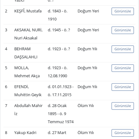
Yazıcı
ö. ?
2
KEŞFȊ, Mustafa
d. 1843 - ö.
Doğum Yeri
Görüntüle
1910
3
AKSAKAL NURİ,
d. 1945 - ö. ?
Doğum Yeri
Görüntüle
Nuri Aksakal
4
BEHRAM
d. 1923 - ö. ?
Doğum Yılı
Görüntüle
DAŞSALAHLI
5
MOLLA,
d. 1923 - ö.
Doğum Yılı
Görüntüle
Mehmet Akça
12.08.1990
6
EFENDİ,
d. 01.01.1923 -
Doğum Yılı
Görüntüle
Muhittin Geyik
ö. 17.11.2015
7
Abdullah Mahir
d. 28 Ocak
Ölüm Yılı
Görüntüle
İz
1895 - ö. 9
Temmuz 1974
8
Yakup Kadri
d. 27 Mart
Ölüm Yılı
Görüntüle