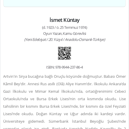
İsmet Küntay
(d. 1923 / ö. 25 Temmuz 1974)
Oyun Yazarı, Kamu Görevlisi
(Yeni Edebiyat / 20. Yüzyıl / Anadolu-Osmanlı-Türkiye)
ISBN: 978-9944-237-86-4
Artvin'in Sirya bucağına bağlı Oruçlu köyünde doğmuştur. Babası Ömer
Kâmil Bey’dir. Annesi Rus asıllı (Olâ) Aliye Hanım’dır. İlkokulu Ankara‘da
Gazi İlkokulu ve Mimar Kemal İlkokulu’nda, ortaöğrenimimi Cebeci
Ortaokulu’nda ve Bursa Erkek Lisesi’nin orta kısmında okudu. Lise
tahsilinin bir kısmını Bursa Erkek Lisesi’nde, bir kısmını da özel Feyziati
Lisesi’nde okudu. Doğan Küntay ve Uğur adında iki kardeşi vardır.
Üniversiteye gidemedi. Sümerbank İstanbul Beyoğlu Şubesi’nde
veznedar olarak işe girdi. Bankada tanıştığı Nadide Kavroğlu ile 2