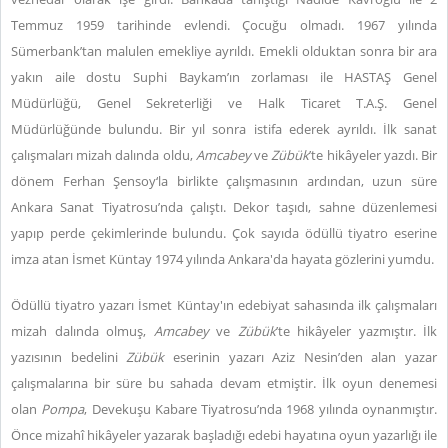
Temmuz 1959 tarihinde evlendi. Çocuğu olmadı. 1967 yılında
Sümerbank’tan malulen emekliye ayrıldı. Emekli olduktan sonra bir ara
yakın aile dostu Suphi Baykam’ın zorlaması ile HASTAŞ Genel
Müdürlüğü, Genel Sekreterliği ve Halk Ticaret T.A.Ş. Genel
Müdürlüğünde bulundu. Bir yıl sonra istifa ederek ayrıldı. İlk sanat
çalışmaları mizah dalında oldu,
Amcabey
ve
Zübük
’te hikâyeler yazdı. Bir
dönem Ferhan Şensoy‘la birlikte çalışmasının ardından, uzun süre
Ankara Sanat Tiyatrosu’nda çalıştı. Dekor taşıdı, sahne düzenlemesi
yapıp perde çekimlerinde bulundu. Çok sayıda ödüllü tiyatro eserine
imza atan İsmet Küntay 1974 yılında Ankara'da hayata gözlerini yumdu.
Ödüllü tiyatro yazarı İsmet Küntay'ın edebiyat sahasında ilk çalışmaları
mizah dalında olmuş,
Amcabey
ve
Zübük
’te hikâyeler yazmıştır. İlk
yazısının bedelini
Zübük
eserinin yazarı Aziz Nesin’den alan yazar
çalışmalarına bir süre bu sahada devam etmiştir. İlk oyun denemesi
olan
Pompa
, Devekuşu Kabare Tiyatrosu’nda 1968 yılında oynanmıştır.
Önce mizahî hikâyeler yazarak başladığı edebi hayatına oyun yazarlığı ile