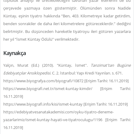
topluluk anlayışı ile üretilebileceğini savunan yazar eserlerini de bu
çerçevede yazmaya özen göstermiştir. Ölümünden sonra Nadide
Küntay, eşinin tiyatro hakkında “Ben, 403. Kilometreye kadar getirdim,
benden sonrakiler de daha ileri kilometrelere götüreceklerdir.” dediğini
belirtmiştir. Bu düşünceden hareketle tiyatroyu ileri götüren yazarlara
her yıl “İsmet Küntay Ödülü” verilmektedir.
Kaynakça
Yalçın, Murat (Ed.) (2010). "Küntay, İsmet".
Tanzimat'tan Bugüne
Edebiyatçılar Ansiklopedisi.
C. 2. İstanbul: Yapı Kredi Yayınları. s. 671.
https://www.biyografya.com/biyografi/10872 [Erişim Tarihi: 16.11.2019]
https://www.biyografi.net.tr/ismet-kuntay-kimdir/ [Erişim Tarihi:
16.11.2019]
https://www.biyografi.info/kisi/ismet-kuntay [Erişim Tarihi: 16.11.2019]
https://edebiyatvesanatakademisi.com/oyku-tiyatro-deneme-
yazarlarimiz/ismet-kuntay-hayati-ve-tiyatroculugu/1196 [Erişim Tarihi:
16.11.2019]