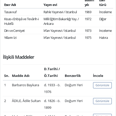
Basım
Eser
Eser Adı
Yayın evi
yılı
türü
Tasavvuf
Rahle Yayınevi / İstanbul
1969
İnceleme
Kısas-ı Enbiyâ ve Tevârih-i
Milli Eğitim Bakanlığı Yay. /
1972
Diğer
Hulefâ
Ankara
Din ve Cemiyet
İrfan Yayınevi / İstanbul
1973
İnceleme
Yılların İzi
İrfan Yayınevi / İstanbul
1975
Hatıra
İlişkili Maddeler
D.Tarihi /
Sn.
Madde Adı
Ö.Tarihi
Benzerlik
İncele
1
Barbaros Baykara
d. 1933 - ö.
Doğum Yeri
Görüntüle
1976
2
ÂDİLE, Âdile Sultan
d. 1826 - ö.
Doğum Yeri
Görüntüle
1899