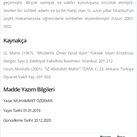
geçirmiştir. Birçok cemiyet ve vakfın kuruluşuna öncülük etmiştir.
Sevilen bir sohbet adamı ve iyi bir hatip olan İz, uzun yıllar İstanbul'un
çeşitli mekanlarında öğrencilerle sohbetler düzenlemiştir (Uzun 2001:
502).
Kaynakça
İZ, Mahir (1967).
"Müderris Ömer Ferid Kam"
Yüksek İslam Enstitüsü
Dergisi. Sayı 2. Edebiyat Fakültesi Basımevi. İstanbul. 201-212
Uzun, Mustafa (2001).
"İZ, Abdullah Mahir"
. TDVİA. C. 23. Ankara: Türkiye
Diyanet Vakfı Yay. 501-503.
Madde Yazım Bilgileri
Yazar: MUHAMMET ÖZDEMİR
Yayın Tarihi: 01.01.2019
Güncelleme Tarihi: 20.12.2020