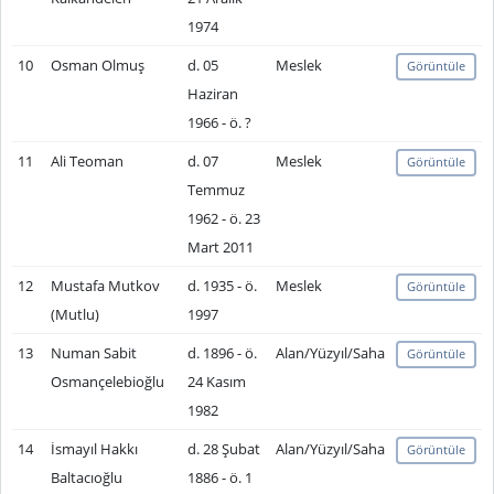
1974
10
Osman Olmuş
d. 05
Meslek
Görüntüle
Haziran
1966 - ö. ?
11
Ali Teoman
d. 07
Meslek
Görüntüle
Temmuz
1962 - ö. 23
Mart 2011
12
Mustafa Mutkov
d. 1935 - ö.
Meslek
Görüntüle
(Mutlu)
1997
13
Numan Sabit
d. 1896 - ö.
Alan/Yüzyıl/Saha
Görüntüle
Osmançelebioğlu
24 Kasım
1982
14
İsmayıl Hakkı
d. 28 Şubat
Alan/Yüzyıl/Saha
Görüntüle
Baltacıoğlu
1886 - ö. 1