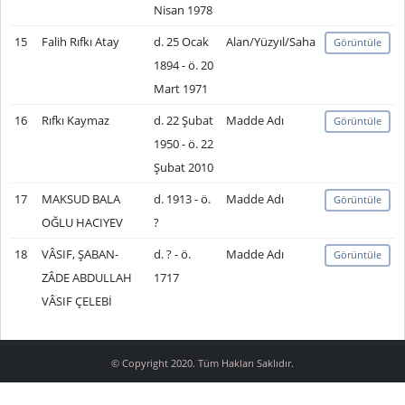
Nisan 1978
15
Falih Rıfkı Atay
d. 25 Ocak
Alan/Yüzyıl/Saha
Görüntüle
1894 - ö. 20
Mart 1971
16
Rıfkı Kaymaz
d. 22 Şubat
Madde Adı
Görüntüle
1950 - ö. 22
Şubat 2010
17
MAKSUD BALA
d. 1913 - ö.
Madde Adı
Görüntüle
OĞLU HACIYEV
?
18
VÂSIF, ŞABAN-
d. ? - ö.
Madde Adı
Görüntüle
ZÂDE ABDULLAH
1717
VÂSIF ÇELEBİ
© Copyright 2020. Tüm Hakları Saklıdır.