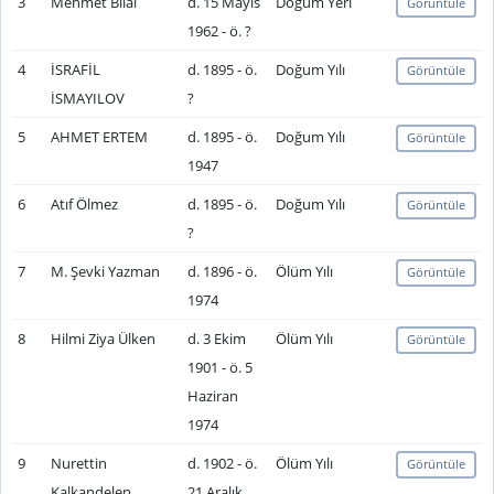
3
Mehmet Bilâl
d. 15 Mayıs
Doğum Yeri
Görüntüle
1962 - ö. ?
4
İSRAFİL
d. 1895 - ö.
Doğum Yılı
Görüntüle
İSMAYILOV
?
5
AHMET ERTEM
d. 1895 - ö.
Doğum Yılı
Görüntüle
1947
6
Atıf Ölmez
d. 1895 - ö.
Doğum Yılı
Görüntüle
?
7
M. Şevki Yazman
d. 1896 - ö.
Ölüm Yılı
Görüntüle
1974
8
Hilmi Ziya Ülken
d. 3 Ekim
Ölüm Yılı
Görüntüle
1901 - ö. 5
Haziran
1974
9
Nurettin
d. 1902 - ö.
Ölüm Yılı
Görüntüle
Kalkandelen
21 Aralık