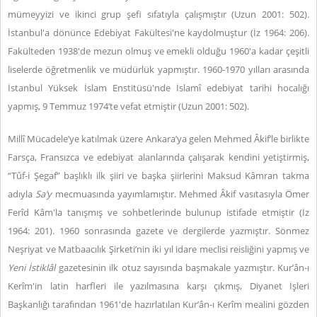
mümeyyizi ve ikinci grup şefi sıfatıyla çalışmıştır (Uzun 2001: 502).
İstanbul'a dönünce Edebiyat Fakültesi'ne kaydolmuştur (İz 1964: 206).
Fakülteden 1938'de mezun olmuş ve emekli olduğu 1960'a kadar çeşitli
liselerde öğretmenlik ve müdürlük yapmıştır. 1960-1970 yılları arasında
İstanbul Yüksek İslam Enstitüsü'nde İslamî edebiyat tarihi hocalığı
yapmış, 9 Temmuz 1974’te vefat etmiştir (Uzun 2001: 502).
Millî Mücadele’ye katılmak üzere Ankara’ya gelen Mehmed Âkif’le birlikte
Farsça, Fransızca ve edebiyat alanlarında çalışarak kendini yetiştirmiş,
“Tûf-i Şegaf” başlıklı ilk şiiri ve başka şiirlerini Maksud Kâmran takma
adıyla
Sa’y
mecmuasında yayımlamıştır. Mehmed Âkif vasıtasıyla Ömer
Ferîd Kâm'la tanışmış ve sohbetlerinde bulunup istifade etmiştir (İz
1964: 201). 1960 sonrasında gazete ve dergilerde yazmıştır. Sönmez
Neşriyat ve Matbaacılık Şirketi’nin iki yıl idare meclisi reisliğini yapmış ve
Yeni İstiklâl
gazetesinin ilk otuz sayısında başmakale yazmıştır. Kur’ân-ı
Kerîm'in latin harfleri ile yazılmasına karşı çıkmış, Diyanet İşleri
Başkanlığı tarafından 1961'de hazırlatılan Kur’ân-ı Kerîm mealini gözden