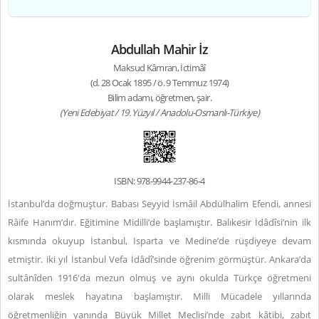
Abdullah Mahir İz
Maksud Kâmran, İctimâî
(d. 28 Ocak 1895 / ö. 9 Temmuz 1974)
Bilim adamı, öğretmen, şair.
(Yeni Edebiyat / 19. Yüzyıl / Anadolu-Osmanlı-Türkiye)
ISBN: 978-9944-237-86-4
İstanbul’da doğmuştur. Babası Seyyid İsmâil Abdülhalim Efendi, annesi
Râife Hanım’dır. Eğitimine Midilli’de başlamıştır. Balıkesir İdâdîsi’nin ilk
kısmında okuyup İstanbul, Isparta ve Medine’de rüşdiyeye devam
etmiştir. iki yıl İstanbul Vefa İdâdî’sinde öğrenim görmüştür. Ankara’da
sultânîden 1916'da mezun olmuş ve aynı okulda Türkçe öğretmeni
olarak meslek hayatına başlamıştır. Milli Mücadele yıllarında
öğretmenliğin yanında Büyük Millet Meclisi’nde zabıt kâtibi, zabıt