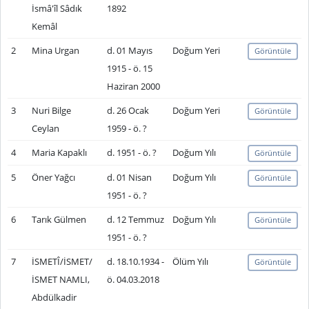
İsmâ'îl Sâdık
1892
Kemâl
2
Mina Urgan
d. 01 Mayıs
Doğum Yeri
Görüntüle
1915 - ö. 15
Haziran 2000
3
Nuri Bilge
d. 26 Ocak
Doğum Yeri
Görüntüle
Ceylan
1959 - ö. ?
4
Maria Kapaklı
d. 1951 - ö. ?
Doğum Yılı
Görüntüle
5
Öner Yağcı
d. 01 Nisan
Doğum Yılı
Görüntüle
1951 - ö. ?
6
Tarık Gülmen
d. 12 Temmuz
Doğum Yılı
Görüntüle
1951 - ö. ?
7
İSMETÎ/İSMET/
d. 18.10.1934 -
Ölüm Yılı
Görüntüle
İSMET NAMLI,
ö. 04.03.2018
Abdülkadir