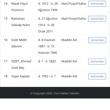
14
Reşat Feyzi
d. 1912 - ö. 28
Alan/Yüzyıl/Saha
Görüntüle
Yüzüncü
Ağustos 1956
15
Ramazan
d. 21 Ağustos
Alan/Yüzyıl/Saha
Görüntüle
Gökalp Arkın
1914 - ö. 26
Ocak 2011
16
İzzet Melih
d. 6 Haziran
Madde Adı
Görüntüle
Devrim
1887 - ö. 15
Haziran 1966
17
İZZET, Ahmed
d. ? - ö. 1825
Madde Adı
Görüntüle
İzzet Bey
18
Yaşar Kaplan
d. 1952 - ö. ?
Madde Adı
Görüntüle
© Copyright 2020. Tüm Hakları Saklıdır.