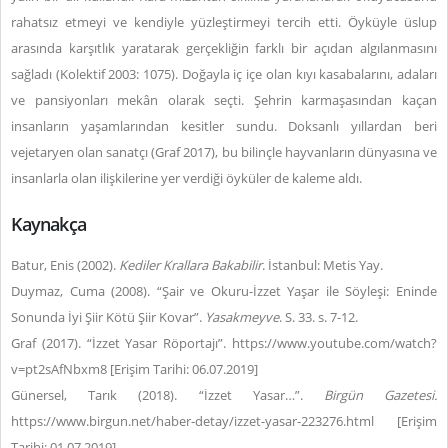
rahatsız etmeyi ve kendiyle yüzleştirmeyi tercih etti. Öyküyle üslup
arasında karşıtlık yaratarak gerçekliğin farklı bir açıdan algılanmasını
sağladı (Kolektif 2003: 1075). Doğayla iç içe olan kıyı kasabalarını, adaları
ve pansiyonları mekân olarak seçti. Şehrin karmaşasından kaçan
insanların yaşamlarından kesitler sundu. Doksanlı yıllardan beri
vejetaryen olan sanatçı (Graf 2017), bu bilinçle hayvanların dünyasına ve
insanlarla olan ilişkilerine yer verdiği öyküler de kaleme aldı.
Kaynakça
Batur, Enis (2002).
Kediler Krallara Bakabilir
. İstanbul: Metis Yay.
Duymaz, Cuma (2008). “Şair ve Okuru-İzzet Yaşar ile Söyleşi: Eninde
Sonunda İyi Şiir Kötü Şiir Kovar”.
Yasakmeyve
. S. 33. s. 7-12.
Graf (2017). “İzzet Yasar Röportajı”. https://www.youtube.com/watch?
v=pt2sAfNbxm8 [Erişim Tarihi: 06.07.2019]
Günersel, Tarık (2018). “İzzet Yasar…”.
Birgün Gazetesi.
https://www.birgun.net/haber-detay/izzet-yasar-223276.html [Erişim
Tarihi: 01.07.2019]