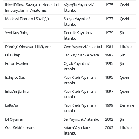
İkinci Dünya Savaşının Nedenleri:
Ağaoğlu Yayınevi /
1975
Çeviri
Emperyalizmin Anatomisi
İstanbul
Marksist Ekonomi Sözlüğü
Sosyal Yayınlar /
1977
Çeviri
İstanbul
Yeni Kuş Bakışı
Derinlik Yayınları /
1979
Şiir
İstanbul
Dönüşü Olmayan Hikâyeler
Cem Yayınevi / İstanbul
1981
Hikâye
Ölü Kitap
Tan Yayınları / Ankara
1982
Şiir
Bütün Eserleri
Oğlak Yayınları /
1995
Şiir
İstanbul
Bakış ve Ses
Yapı Kredi Yayınları /
1995
Çeviri
İstanbul
Bilitis'in Şarkıları
Yapı Kredi Yayınları /
1997
Çeviri
İstanbul
Balta/zar
Yapı Kredi Yayınları /
1999
Deneme
İstanbul
Dil Oyunları
Sel Yayıncılık / İstanbul
2002
Şiir
Özel Sektör İmamı
Adam Yayınları /
2003
Hikâye
İstanbul