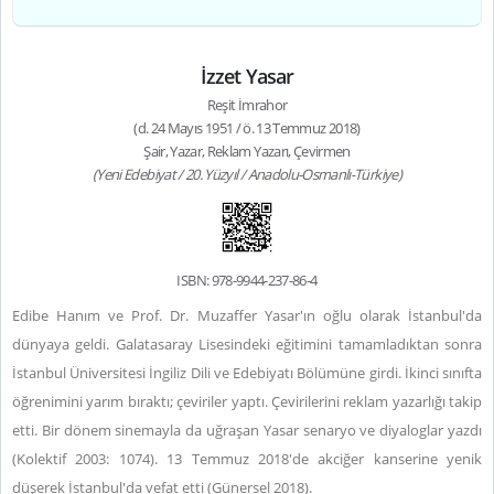
İzzet Yasar
Reşit İmrahor
(d. 24 Mayıs 1951 / ö. 13 Temmuz 2018)
Şair, Yazar, Reklam Yazarı, Çevirmen
(Yeni Edebiyat / 20. Yüzyıl / Anadolu-Osmanlı-Türkiye)
ISBN: 978-9944-237-86-4
Edibe Hanım ve Prof. Dr. Muzaffer Yasar'ın oğlu olarak İstanbul'da
dünyaya geldi. Galatasaray Lisesindeki eğitimini tamamladıktan sonra
İstanbul Üniversitesi İngiliz Dili ve Edebiyatı Bölümüne girdi. İkinci sınıfta
öğrenimini yarım bıraktı; çeviriler yaptı. Çevirilerini reklam yazarlığı takip
etti. Bir dönem sinemayla da uğraşan Yasar senaryo ve diyaloglar yazdı
(Kolektif 2003: 1074). 13 Temmuz 2018'de akciğer kanserine yenik
düşerek İstanbul'da vefat etti (Günersel 2018).