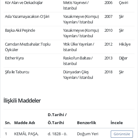
Kör Alan ve Dekadrajlar
Metis Yayınevi /
2006
Çeviri
İstanbul
Asla Yazamayacaksın O Şiiri
Yasakmeyve (Komşu)
2007
Şiir
Yayınları / İstanbul
Başka Akıl Peşinde
Yasakmeyve (Komşu)
2010
Şiir
Yayınları / İstanbul
Camdan Mezbahalar: Toplu
Yitik Ülke Yayınları /
2012
Hikâye
Öyküler
İstanbul
Esther Kyra
Raskol'un Baltası /
2013
Diğer
İstanbul
Şifa ile Taburcu
Dünyadan Çıkış
2018
Şiir
Yayınları / İstanbul
İlişkili Maddeler
D.Tarihi /
Sn.
Madde Adı
Ö.Tarihi
Benzerlik
İncele
1
KEMÂL PAŞA,
d. 1828 - ö.
Doğum Yeri
Görüntüle