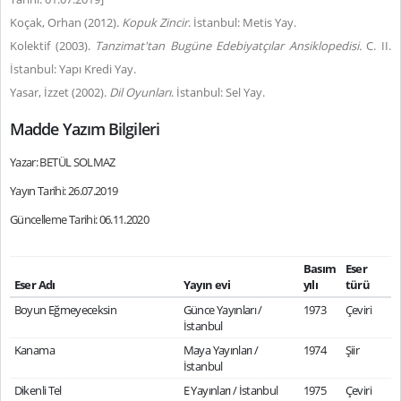
Koçak, Orhan (2012).
Kopuk Zincir
. İstanbul: Metis Yay.
Kolektif (2003).
Tanzimat'tan Bugüne Edebiyatçılar Ansiklopedisi.
C. II.
İstanbul: Yapı Kredi Yay.
Yasar, İzzet (2002).
Dil Oyunları
. İstanbul: Sel Yay.
Madde Yazım Bilgileri
Yazar: BETÜL SOLMAZ
Yayın Tarihi: 26.07.2019
Güncelleme Tarihi: 06.11.2020
Basım
Eser
Eser Adı
Yayın evi
yılı
türü
Boyun Eğmeyeceksin
Günce Yayınları /
1973
Çeviri
İstanbul
Kanama
Maya Yayınları /
1974
Şiir
İstanbul
Dikenli Tel
E Yayınları / İstanbul
1975
Çeviri