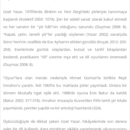
İzzet Yasar, 1970’lerde
Birikim
ve
Yeni Dergi
'deki şiirleriyle tanınmaya
başlandı (Kolektif 2003: 1074). Şiiri bir edebî sanat olarak kabul etmedi
ve her sanatın bir “şiir hâli”nin olduğunu savundu (Duymaz 2008: 8).
“Kapalı, çetin, lanetli şiir”ler yazdığı söylenen (Yasar 2002) sanatçıda
İkinci Yeni’nin özellikle de Ece Ayhan’ın etkileri görüldü (Koçak 2012: 203-
204). Eserlerinde günlük olaylardan, kutsal ve tarihî kitaplardan
beslendi, poetikasını “dil” üzerine inşa etti ve dil oyunlarını önemsedi
(Duymaz 2008: 8).
“Oyun”lara olan merakı nedeniyle Ahmet Güntan’la birlikte Reşit
İmrahor’u yarattı. İkili 1983’te bu mahlasla şiirler yayımladı. Onlara bir
dönem Mustafa Irgat eşlik etti. 1988’de oyuna Enis Batur da katıldı
(Batur 2002: 317-318). İmrahor imzasıyla
Kuvve’den Fiil’e
isimli şiir kitabı
yayımlandı, çeviriler yapıldı ve bir antoloji hazırlandı (324).
Öykücülüğüyle de dikkat çeken İzzet Yasar, hikâyelerinde son derece
yalın bir dil kullandı. Kara mizahtan sıklıkla yararlanarak okuyucusunu