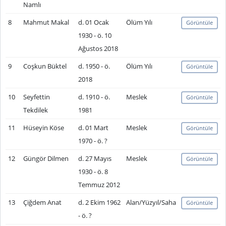
Namlı
8
Mahmut Makal
d. 01 Ocak
Ölüm Yılı
Görüntüle
1930 - ö. 10
Ağustos 2018
9
Coşkun Büktel
d. 1950 - ö.
Ölüm Yılı
Görüntüle
2018
10
Seyfettin
d. 1910 - ö.
Meslek
Görüntüle
Tekdilek
1981
11
Hüseyin Köse
d. 01 Mart
Meslek
Görüntüle
1970 - ö. ?
12
Güngör Dilmen
d. 27 Mayıs
Meslek
Görüntüle
1930 - ö. 8
Temmuz 2012
13
Çiğdem Anat
d. 2 Ekim 1962
Alan/Yüzyıl/Saha
Görüntüle
- ö. ?