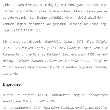
Şiirlerinde Denizli ve çevresinin doğal güzelliklerinin yanında kendi kişisel
izlenim ve gözlemlerini yalın bir dille aktarır. Orhan, şiirlerini pek az
dergide yayımlamıştır. Doğup büyüdüğü yörenin doğal güzelliklerinin
yanında, kişisel izlenimlerini de şiirleştirir. Herhangi bir kalıba bağlı
değildir (
T.D.E.A
1978: 130).
Şiir türünde verdiği eserleri
Özgürlüğün Uykusu
(1973),
Ergin Gölgeler
(1977),
Gülümseyen Toprak
(1981),
Islak Güneş
(1989)’tir.
Yeni Millî
Koruma Kanunu ile Karar ve Tebliğlerin Şerh ve İzahları
(1956) ve
Yeni
Belediye Gelirleri Kanunu Açıklamalar Yorumlar Kanun Tebliğ ve
Yönetmeliklerin Tam Metinleri
(1982) ise mesleki bilgilerini paylaştığı
eserleridir.
Kaynakça
“Orhan, Muhterem” (2001).
Tanzimat’tan Bugüne Edebiyatçılar
Ansiklopedisi
II
. İstanbul: YKY. s. 630.
“Orhan, Muhterem” (1977).
Türk Dili ve Edebiyatı Ansiklopedisi Devirler/