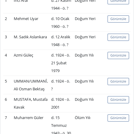
1
İnci Aral
d. 27 Kasım
Doğum Yeri
Görüntüle
1944 - ö. ?
2
Mehmet Uyar
d. 10 Ocak
Doğum Yeri
Görüntüle
1960 - ö. ?
3
M. Sadık Aslankara
d. 12 Aralık
Doğum Yeri
Görüntüle
1948 - ö. ?
4
Azmi Güleç
d. 1924 - ö.
Doğum Yılı
Görüntüle
21 Şubat
1979
5
UMMAN/UMMANÎ,
d. 1924 - ö.
Doğum Yılı
Görüntüle
Ali Osman Bektaş
?
6
MUSTAFA, Mustafa
d. 1924 - ö.
Doğum Yılı
Görüntüle
Kavak
2001
7
Muharrem Güler
d. 15
Ölüm Yılı
Görüntüle
Temmuz
1943 - ö. 30