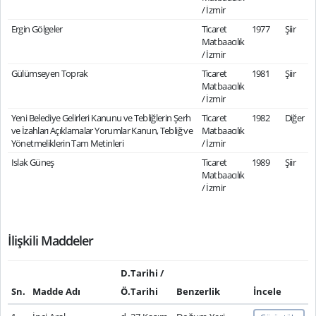
/ İzmir
Ergin Gölgeler
Ticaret
1977
Şiir
Matbaacılık
/ İzmir
Gülümseyen Toprak
Ticaret
1981
Şiir
Matbaacılık
/ İzmir
Yeni Belediye Gelirleri Kanunu ve Tebliğlerin Şerh
Ticaret
1982
Diğer
ve İzahları Açıklamalar Yorumlar Kanun, Tebliğ ve
Matbaacılık
Yönetmeliklerin Tam Metinleri
/ İzmir
Islak Güneş
Ticaret
1989
Şiir
Matbaacılık
/ İzmir
İlişkili Maddeler
D.Tarihi /
Sn.
Madde Adı
Ö.Tarihi
Benzerlik
İncele