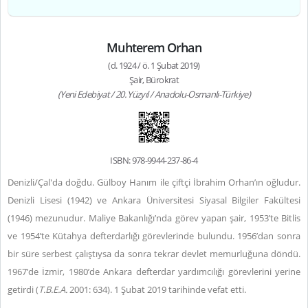
Muhterem Orhan
(d. 1924 / ö. 1 Şubat 2019)
Şair, Bürokrat
(Yeni Edebiyat / 20. Yüzyıl / Anadolu-Osmanlı-Türkiye)
ISBN: 978-9944-237-86-4
Denizli/Çal'da doğdu. Gülboy Hanım ile çiftçi İbrahim Orhan’ın oğludur.
Denizli Lisesi (1942) ve Ankara Üniversitesi Siyasal Bilgiler Fakültesi
(1946) mezunudur. Maliye Bakanlığı’nda görev yapan şair, 1953’te Bitlis
ve 1954’te Kütahya defterdarlığı görevlerinde bulundu. 1956’dan sonra
bir süre serbest çalıştıysa da sonra tekrar devlet memurluğuna döndü.
1967’de İzmir, 1980’de Ankara defterdar yardımcılığı görevlerini yerine
getirdi (
T.B.E.A.
2001: 634). 1 Şubat 2019 tarihinde vefat etti.