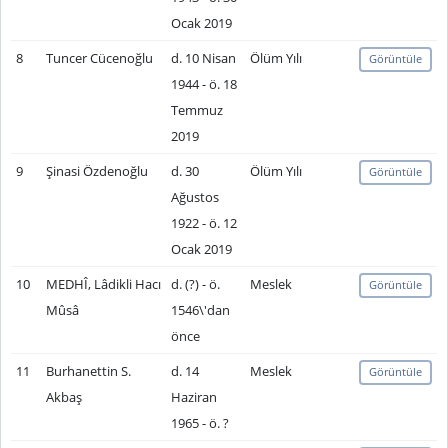
Ocak 2019
8
Tuncer Cücenoğlu
d. 10 Nisan
Ölüm Yılı
Görüntüle
1944 - ö. 18
Temmuz
2019
9
Şinasi Özdenoğlu
d. 30
Ölüm Yılı
Görüntüle
Ağustos
1922 - ö. 12
Ocak 2019
10
MEDHÎ, Lâdikli Hacı
d. (?) - ö.
Meslek
Görüntüle
Mûsâ
1546\'dan
önce
11
Burhanettin S.
d. 14
Meslek
Görüntüle
Akbaş
Haziran
1965 - ö. ?