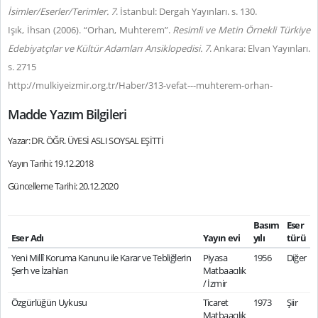
İsimler/Eserler/Terimler. 7
. İstanbul: Dergah Yayınları. s. 130.
Işık, İhsan (2006). “Orhan, Muhterem”.
Resimli ve Metin Örnekli Türkiye
Edebiyatçılar ve Kültür Adamları Ansiklopedisi. 7
. Ankara: Elvan Yayınları.
s. 2715
http://mulkiyeizmir.org.tr/Haber/313-vefat---muhterem-orhan-
Madde Yazım Bilgileri
Yazar: DR. ÖĞR. ÜYESİ ASLI SOYSAL EŞİTTİ
Yayın Tarihi: 19.12.2018
Güncelleme Tarihi: 20.12.2020
Basım
Eser
Eser Adı
Yayın evi
yılı
türü
Yeni Millî Koruma Kanunu ile Karar ve Tebliğlerin
Piyasa
1956
Diğer
Şerh ve İzahları
Matbaacılık
/ İzmir
Özgürlüğün Uykusu
Ticaret
1973
Şiir
Matbaacılık