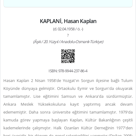
KAPLANİ, Hasan Kaplan
(d. 02.04.1958 / ö. -)
?
(Âşık / 20. Yüzyıl / Anadolu-Osmanlı-Türkiye)
ISBN: 978-9944-237-86-4
Hasan Kaplan 2 Nisan 1958'de Yozgat'ın Sorgun ilçesine bağlı Tulum
Köyünde dünyaya gelmiştir. Ortaokulu Eymir ve Sorgun'da okuyarak
tamamlamıştır. Lise eğitimini Samsun ve Ankara'da sürdürmüştür.
Ankara Meslek Yüksekokuluna kayıt yaptırmış ancak devam
edememiştir. Daha sonra üniversite eğitimini tamamlamıştır. 1979'da
kamuda görev yapmaya başlayan Kaplan, Kültür Bakanlığının çeşitli
kademelerinde çalışmıştır. Halk Ozanları Kültür Derneğinin 1977'den
beri üyesidir, bir dönem de genel sekreterliğini yapmıştır (Doğan 2005: