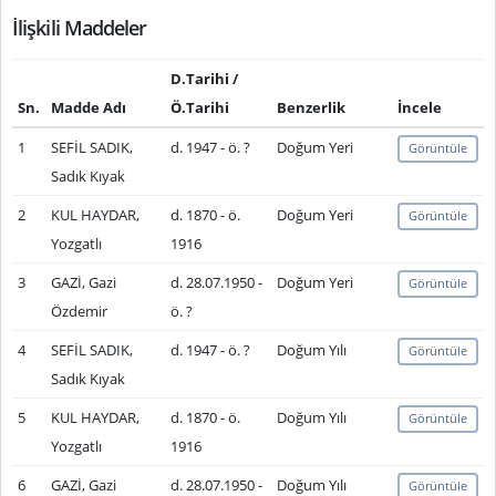
İlişkili Maddeler
D.Tarihi /
Sn.
Madde Adı
Ö.Tarihi
Benzerlik
İncele
1
SEFİL SADIK,
d. 1947 - ö. ?
Doğum Yeri
Görüntüle
Sadık Kıyak
2
KUL HAYDAR,
d. 1870 - ö.
Doğum Yeri
Görüntüle
Yozgatlı
1916
3
GAZİ, Gazi
d. 28.07.1950 -
Doğum Yeri
Görüntüle
Özdemir
ö. ?
4
SEFİL SADIK,
d. 1947 - ö. ?
Doğum Yılı
Görüntüle
Sadık Kıyak
5
KUL HAYDAR,
d. 1870 - ö.
Doğum Yılı
Görüntüle
Yozgatlı
1916
6
GAZİ, Gazi
d. 28.07.1950 -
Doğum Yılı
Görüntüle