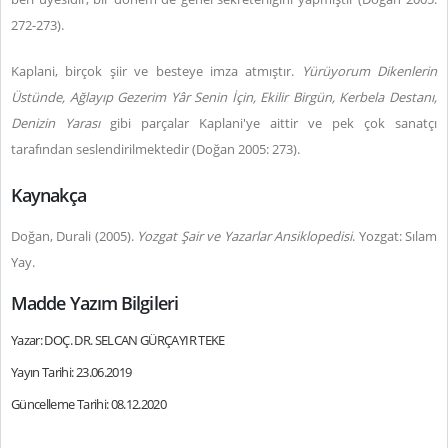
272-273).
Kaplani, birçok şiir ve besteye imza atmıştır.
Yürüyorum Dikenlerin
Üstünde, Ağlayıp Gezerim Yâr Senin İçin, Ekilir Birgün, Kerbela Destanı,
Denizin Yarası
gibi parçalar Kaplani'ye aittir ve pek çok sanatçı
tarafından seslendirilmektedir (Doğan 2005: 273).
Kaynakça
Doğan, Durali (2005).
Yozgat Şair ve Yazarlar Ansiklopedisi
. Yozgat: Sılam
Yay.
Madde Yazım Bilgileri
Yazar: DOÇ. DR. SELCAN GÜRÇAYIR TEKE
Yayın Tarihi: 23.06.2019
Güncelleme Tarihi: 08.12.2020