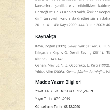
konserlere, şenliklere ve etkinliklere katıl
Derneği ve Halk Ozanları Vakfı, Âşıklar Koope
dinî- tasavvufi konularda ürettiği şiirleri dah
2011: 141-143; Kaya 2009: 444; Yıldız 2003: 4
Kaynakça
Kaya, Doğan (2009).
Sivas Halk Şâirleri.
C. III.
S
Kılıçaslan Kırpık, G. Dereli Sevinç (2011). “
Kitabevi. 141-148.
Özhan, Mevlüt, N. Z. Özçörekçi, E. Kırcı (1992)
Yıldız, Alim (2003).
Sivaslı Şâirler Antolojisi
. İs
Madde Yazım Bilgileri
Yazar: DR. ÖĞR. ÜYESİ UĞUR BAŞARAN
Yayın Tarihi: 07.01.2019
Güncelleme Tarihi: 08.12.2020