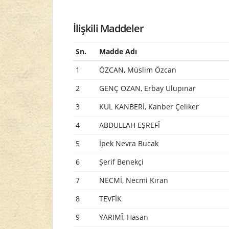
İlişkili Maddeler
Sn.
Madde Adı
1
ÖZCAN, Müslim Özcan
2
GENÇ OZAN, Erbay Ulupınar
3
KUL KANBERİ, Kanber Çeliker
4
ABDULLAH EŞREFÎ
5
İpek Nevra Bucak
6
Şerif Benekçi
7
NECMİ, Necmi Kıran
8
TEVFİK
9
YARIMÎ, Hasan