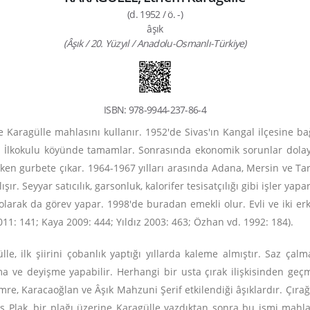
(d. 1952 / ö. -)
âşık
(Âşık / 20. Yüzyıl / Anadolu-Osmanlı-Türkiye)
ISBN: 978-9944-237-86-4
de Karagülle mahlasını kullanır. 1952'de Sivas'ın Kangal ilçesine b
. İlkokulu köyünde tamamlar. Sonrasında ekonomik sorunlar dola
ken gurbete çıkar. 1964-1967 yılları arasında Adana, Mersin ve Tars
şır. Seyyar satıcılık, garsonluk, kalorifer tesisatçılığı gibi işler ya
 olarak da görev yapar. 1998'de buradan emekli olur. Evli ve iki e
11: 141; Kaya 2009: 444; Yıldız 2003: 463; Özhan vd. 1992: 184).
e, ilk şiirini çobanlık yaptığı yıllarda kaleme almıştır. Saz çalm
a ve deyişme yapabilir. Herhangi bir usta çırak ilişkisinden geç
Emre, Karacaoğlan ve Âşık Mahzuni Şerif etkilendiği âşıklardır. Çırağı 
luş Plak, bir plağı üzerine Karagülle yazdıktan sonra bu ismi mahla