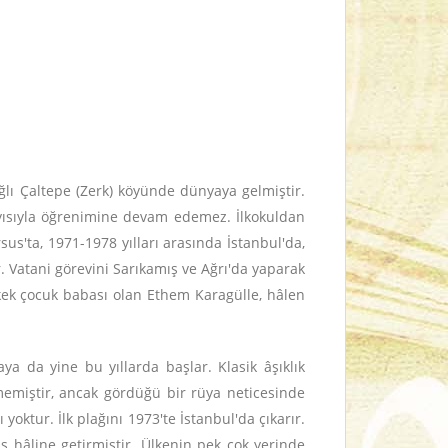
ağlı Çaltepe (Zerk) köyünde dünyaya gelmiştir.
yısıyla öğrenimine devam edemez. İlkokuldan
us'ta, 1971-1978 yılları arasında İstanbul'da,
par. Vatani görevini Sarıkamış ve Ağrı'da yaparak
rkek çocuk babası olan Ethem Karagülle, hâlen
aya da yine bu yıllarda başlar. Klasik âşıklık
memiştir, ancak gördüğü bir rüya neticesinde
yoktur. İlk plağını 1973'te İstanbul'da çıkarır.
s hâline getirmiştir. Ülkenin pek çok yerinde