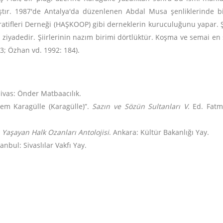
mıştır. 1987'de Antalya'da düzenlenen Abdal Musa şenliklerinde bi
ratifleri Derneği (HAŞKOOP) gibi derneklerin kuruculuğunu yapar. Ş
a ziyadedir. Şiirlerinin nazım birimi dörtlüktür. Koşma ve semai en s
63; Özhan vd. 1992: 184).
ivas: Önder Matbaacılık.
Etem Karagülle (Karagülle)”.
Sazın ve Sözün Sultanları V
. Ed. Fat
.
Yaşayan Halk Ozanları Antolojisi
. Ankara: Kültür Bakanlığı Yay.
tanbul: Sivaslılar Vakfı Yay.