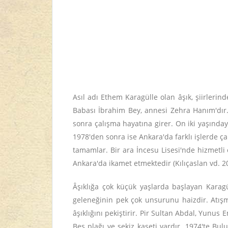
Asıl adı Ethem Karagülle olan âşık, şiirlerin
Babası İbrahim Bey, annesi Zehra Hanım'dır
sonra çalışma hayatına girer. On iki yaşınday
1978'den sonra ise Ankara'da farklı işlerde çalı
tamamlar. Bir ara İncesu Lisesi'nde hizmetli
Ankara'da ikamet etmektedir (Kılıçaslan vd. 20
Âşıklığa çok küçük yaşlarda başlayan Karagüll
geleneğinin pek çok unsurunu haizdir. Atışm
âşıklığını pekiştirir. Pir Sultan Abdal, Yunus 
Beş plağı ve sekiz kaseti vardır. 1974'te Bu