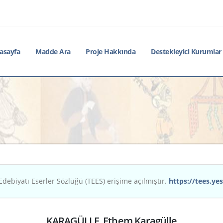
asayfa
Madde Ara
Proje Hakkında
Destekleyici Kurumlar
Edebiyatı Eserler Sözlüğü (TEES) erişime açılmıştır.
https://tees.yes
KARAGÜLLE, Ethem Karagülle