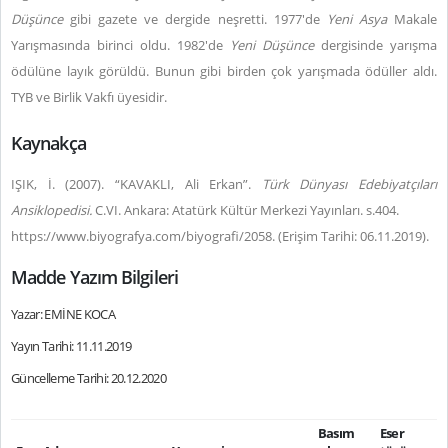
Düşünce
gibi gazete ve dergide neşretti. 1977'de
Yeni Asya
Makale
Yarışmasında birinci oldu. 1982'de
Yeni Düşünce
dergisinde yarışma
ödülüne layık görüldü. Bunun gibi birden çok yarışmada ödüller aldı.
TYB ve Birlik Vakfı üyesidir.
Kaynakça
IŞIK, İ. (2007). “KAVAKLI, Ali Erkan”.
Türk Dünyası Edebiyatçıları
Ansiklopedisi.
C.VI. Ankara: Atatürk Kültür Merkezi Yayınları. s.404.
https://www.biyografya.com/biyografi/2058. (Erişim Tarihi: 06.11.2019).
Madde Yazım Bilgileri
Yazar: EMİNE KOCA
Yayın Tarihi: 11.11.2019
Güncelleme Tarihi: 20.12.2020
Basım
Eser