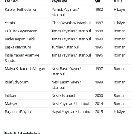
Eser Adı
Yayın evi
yılı
türü
Kalpleri Fethedenler
Pamuk Yayınları /
1982
Hikâye
İstanbul
Yemin
Cihan Yayınları / İstanbul
1987
Hikâye
Gülü Koklayamadım
Timaş Yayınları / İstanbul
1988
Roman
Kader Kapımı Çaldı
Timaş Yayınları / İstanbul
1990
Roman
Başkaldırıyorum
Türdav / İstanbul
1996
Roman
İhtilal Yapan Adam ve
Timaş Yayınları / İstanbul
1996
Roman
Sandra
Mafya Kıskacında:Vurgun
Nesil Basım Yayın /
1997
Roman
İstanbul
İtiraf Ediyorum
Nesil Basım Yayın /
1998
Roman
İstanbul
İntikam
Nesil / İstanbul
2000
Roman
Mahşer
Nesil Yayınları / İstanbul
2014
Roman
Başarının Büyüsü
Hayat Yayınları / İstanbul
2015
Hikâye