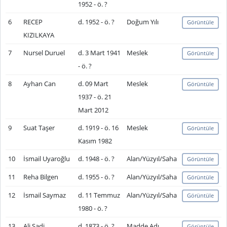
1952 - ö. ?
6
RECEP
d. 1952 - ö. ?
Doğum Yılı
Görüntüle
KIZILKAYA
7
Nursel Duruel
d. 3 Mart 1941
Meslek
Görüntüle
- ö. ?
8
Ayhan Can
d. 09 Mart
Meslek
Görüntüle
1937 - ö. 21
Mart 2012
9
Suat Taşer
d. 1919 - ö. 16
Meslek
Görüntüle
Kasım 1982
10
İsmail Uyaroğlu
d. 1948 - ö. ?
Alan/Yüzyıl/Saha
Görüntüle
11
Reha Bilgen
d. 1955 - ö. ?
Alan/Yüzyıl/Saha
Görüntüle
12
İsmail Saymaz
d. 11 Temmuz
Alan/Yüzyıl/Saha
Görüntüle
1980 - ö. ?
13
Ali Şadi
d. 1873 - ö. ?
Madde Adı
Görüntüle