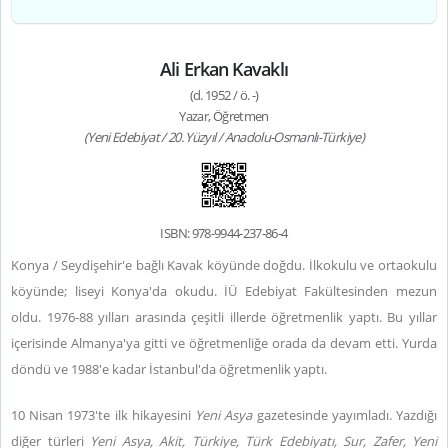
Ali Erkan Kavaklı
(d. 1952 / ö. -)
Yazar, Öğretmen
(Yeni Edebiyat / 20. Yüzyıl / Anadolu-Osmanlı-Türkiye)
ISBN: 978-9944-237-86-4
Konya / Seydişehir'e bağlı Kavak köyünde doğdu. İlkokulu ve ortaokulu
köyünde; liseyi Konya'da okudu. İÜ Edebiyat Fakültesinden mezun
oldu. 1976-88 yılları arasında çeşitli illerde öğretmenlik yaptı. Bu yıllar
içerisinde Almanya'ya gitti ve öğretmenliğe orada da devam etti. Yurda
döndü ve 1988'e kadar İstanbul'da öğretmenlik yaptı.
10 Nisan 1973'te ilk hikayesini
Yeni Asya
gazetesinde yayımladı. Yazdığı
diğer türleri
Yeni Asya, Akit, Türkiye, Türk Edebiyatı, Sur, Zafer, Yeni