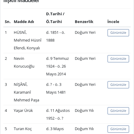
İlişkili Maddeler
D.Tarihi /
Sn.
Madde Adı
Ö.Tarihi
Benzerlik
İncele
1
HÜSNÎ,
d. 1851 - ö.
Doğum Yeri
Görüntüle
Mehmed Hüsnî
1888
Efendi, Konyalı
2
Nevin
d. 9 Temmuz
Doğum Yeri
Görüntüle
Korucuoğlu
1924 - ö. 26
Mayıs 2014
3
NİŞÂNÎ,
d. ? - ö. 3
Doğum Yeri
Görüntüle
Karamanî
Mayıs 1481
Mehmed Paşa
4
Yaşar Ürük
d. 11 Ağustos
Doğum Yılı
Görüntüle
1952 - ö. ?
5
Turan Koç
d. 3 Mayıs
Doğum Yılı
Görüntüle