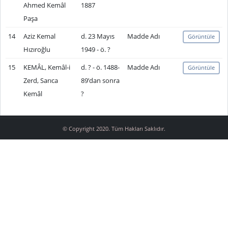
Ahmed Kemâl
1887
Paşa
14
Aziz Kemal
d. 23 Mayıs
Madde Adı
Görüntüle
Hızıroğlu
1949 - ö. ?
15
KEMÂL, Kemâl-i
d. ? - ö. 1488-
Madde Adı
Görüntüle
Zerd, Sarıca
89’dan sonra
Kemâl
?
© Copyright 2020. Tüm Hakları Saklıdır.