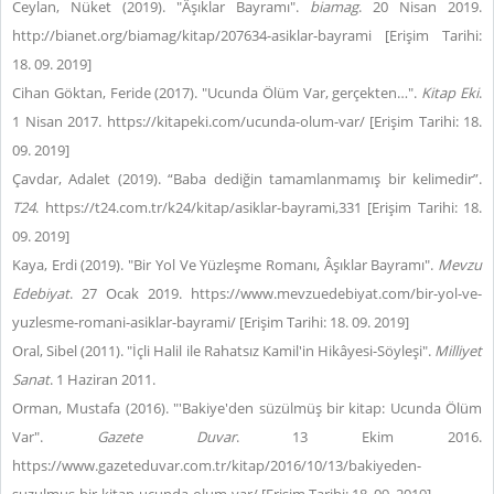
Ceylan, Nüket (2019). "Âşıklar Bayramı".
biamag
. 20 Nisan 2019.
http://bianet.org/biamag/kitap/207634-asiklar-bayrami [Erişim Tarihi:
18. 09. 2019]
Cihan Göktan, Feride (2017). "Ucunda Ölüm Var, gerçekten…".
Kitap Eki
.
1 Nisan 2017. https://kitapeki.com/ucunda-olum-var/ [Erişim Tarihi: 18.
09. 2019]
Çavdar, Adalet (2019). “Baba dediğin tamamlanmamış bir kelimedir”.
T24
. https://t24.com.tr/k24/kitap/asiklar-bayrami,331 [Erişim Tarihi: 18.
09. 2019]
Kaya, Erdi (2019). "Bir Yol Ve Yüzleşme Romanı, Âşıklar Bayramı".
Mevzu
Edebiyat
. 27 Ocak 2019. https://www.mevzuedebiyat.com/bir-yol-ve-
yuzlesme-romani-asiklar-bayrami/ [Erişim Tarihi: 18. 09. 2019]
Oral, Sibel (2011). "İçli Halil ile Rahatsız Kamil'in Hikâyesi-Söyleşi".
Milliyet
Sanat
. 1 Haziran 2011.
Orman, Mustafa (2016). "'Bakiye'den süzülmüş bir kitap: Ucunda Ölüm
Var".
Gazete Duvar
. 13 Ekim 2016.
https://www.gazeteduvar.com.tr/kitap/2016/10/13/bakiyeden-