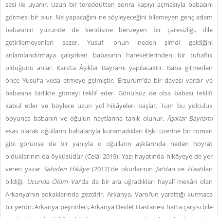
sesi ile uyanır. Uzun bir tereddütten sonra kapıyı açmasıyla babasını
görmesi bir olur. Ne yapacağını ne söyleyeceğini bilemeyen genç adam
babasının yüzünde de kendisine benzeyen bir çaresizliği, dile
getirilemeyenleri sezer. Yusuf, onun neden şimdi geldiğini
anlamlandırmaya çalışırken babasının hareketlerinden bir tuhaflık
olduğunu anlar. Kars’ta Âşıklar Bayramı yapılacaktır. Baba gitmeden
önce Yusuf'a veda etmeye gelmiştir. Erzurum’da bir davası vardır ve
babasına birlikte gitmeyi teklif eder. Gönülsüz de olsa babası teklifi
kabul eder ve böylece uzun yol hikâyeleri başlar. Tüm bu yolculuk
boyunca babanın ve oğulun haytlarına tanık olunur.
Âşıklar Bayramı
esas olarak oğulların babalarıyla kuramadıkları ilişki üzerine bir roman
gibi görünse de bir yanıyla o oğulların aşklarında neden hoyrat
olduklarının da öyküsüdür (Celâl 2019). Yazı hayatında hikâyeye de yer
veren yazar
Sahiden Hikâye
(2017)'de okurlarının
Jar
’dan ve
Haw
’dan
bildiği,
Ucunda Ölüm Var
’da da bir ara uğradıkları hayalî mekân olan
Arkanya’nın sokaklarında gezdirir. Arkanya, Varol’un yarattığı kurmaca
bir yerdir. Arkanya peynirleri, Arkanya Devlet Hastanesi hatta çarşısı bile