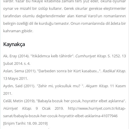
vardır. Yazar bu hikâye kitabında zamanı ters yüz eder, okurla oyunlar
oynar ve mizahî bir üslûp kullanır. Gerek okurlar gerekse eleştirmenler
tarafından olumlu değerlendirmeler alan Kemal Varol'un romanlarının
belirgin özelliği dil ile kurduğu temastır. Onun romanlarında dil âdeta bir
kahraman gibidir.
Kaynakça
Ak, Eray (2014). "İtikâdımca kelb tâhirdir".
Cumhuriyet Kitap
. S. 1252. 13
Şubat 2014. s. 4.
Aslan, Sema (2011). "Darbeden sonra bir Kürt kasabası...".
Radikal Kitap
.
13 Mayıs 2011.
Aydın, Said (2011). "Zehir mi, yoksulluk mu? ".
Akşam Kitap
. 11 Kasım
2011.
Celâl, Metin (2019). "Babayla bozuk her çocuk, hoyrattır elbet aşklarına".
Hürriyet Kitap
. 9 Ocak 2019. http://www.hurriyet.com.tr/kitap-
sanat/babayla-bozuk-her-cocuk-hoyrattir-elbet-asklarina-41077946
[Erişim Tarihi: 18. 09. 2019]