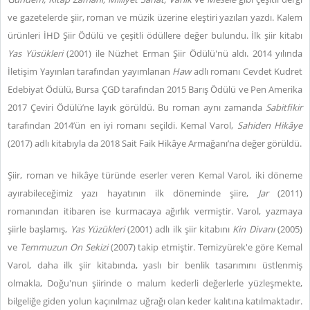
ve gazetelerde şiir, roman ve müzik üzerine eleştiri yazıları yazdı. Kalem
ürünleri İHD Şiir Ödülü ve çeşitli ödüllere değer bulundu. İlk şiir kitabı
Yas Yüsükleri
(2001) ile Nüzhet Erman Şiir Ödülü'nü aldı. 2014 yılında
İletişim Yayınları tarafından yayımlanan
Haw
adlı romanı Cevdet Kudret
Edebiyat Ödülü, Bursa ÇGD tarafından 2015 Barış Ödülü ve Pen Amerika
2017 Çeviri Ödülü’ne layık görüldü. Bu roman aynı zamanda
Sabitfikir
tarafından 2014’ün en iyi romanı seçildi. Kemal Varol,
Sahiden Hikâye
(2017) adlı kitabıyla da 2018 Sait Faik Hikâye Armağanı’na değer görüldü.
Şiir, roman ve hikâye türünde eserler veren Kemal Varol, iki döneme
ayırabileceğimiz yazı hayatının ilk döneminde şiire,
Jar
(2011)
romanından itibaren ise kurmacaya ağırlık vermiştir. Varol, yazmaya
şiirle başlamış,
Yas Yüzükleri
(2001) adlı ilk şiir kitabını
Kin Divanı
(2005)
ve
Temmuzun On Sekizi
(2007) takip etmiştir. Temizyürek'e göre Kemal
Varol, daha ilk şiir kitabında, yaslı bir benlik tasarımını üstlenmiş
olmakla, Doğu'nun şiirinde o malum kederli değerlerle yüzleşmekte,
bilgeliğe giden yolun kaçınılmaz uğrağı olan keder kalıtına katılmaktadır.