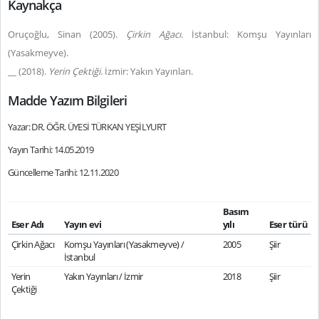
Kaynakça
Oruçoğlu, Sinan (2005).
Çirkin Ağacı
. İstanbul: Komşu Yayınları
(Yasakmeyve).
__ (2018).
Yerin Çektiği
. İzmir: Yakın Yayınları.
Madde Yazım Bilgileri
Yazar: DR. ÖĞR. ÜYESİ TÜRKAN YEŞİLYURT
Yayın Tarihi: 14.05.2019
Güncelleme Tarihi: 12.11.2020
Basım
Eser Adı
Yayın evi
yılı
Eser türü
Çirkin Ağacı
Komşu Yayınları (Yasakmeyve) /
2005
Şiir
İstanbul
Yerin
Yakın Yayınları / İzmir
2018
Şiir
Çektiği