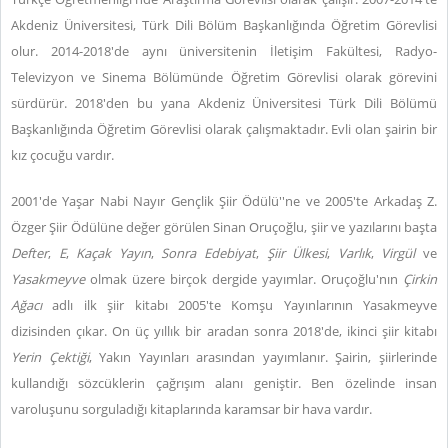
Akdeniz Üniversitesi, Türk Dili Bölüm Başkanlığında Öğretim Görevlisi
olur. 2014-2018'de aynı üniversitenin İletişim Fakültesi, Radyo-
Televizyon ve Sinema Bölümünde Öğretim Görevlisi olarak görevini
sürdürür. 2018'den bu yana Akdeniz Üniversitesi Türk Dili Bölümü
Başkanlığında Öğretim Görevlisi olarak çalışmaktadır. Evli olan şairin bir
kız çocuğu vardır.
2001'de Yaşar Nabi Nayır Gençlik Şiir Ödülü''ne ve 2005'te Arkadaş Z.
Özger Şiir Ödülüne değer görülen Sinan Oruçoğlu, şiir ve yazılarını başta
Defter
,
E
,
Kaçak Yayın
,
Sonra Edebiyat
,
Şiir Ülkesi
,
Varlık
,
Virgül
ve
Yasakmeyve
olmak üzere birçok dergide yayımlar. Oruçoğlu'nın
Çirkin
Ağacı
adlı ilk şiir kitabı 2005'te Komşu Yayınlarının Yasakmeyve
dizisinden çıkar. On üç yıllık bir aradan sonra 2018'de, ikinci şiir kitabı
Yerin Çektiği
, Yakın Yayınları arasından yayımlanır. Şairin, şiirlerinde
kullandığı sözcüklerin çağrışım alanı geniştir. Ben özelinde insan
varoluşunu sorguladığı kitaplarında karamsar bir hava vardır.