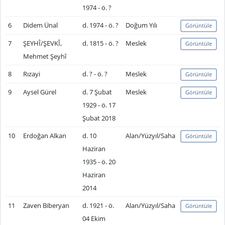
1974 - ö. ?
6
Didem Ünal
d. 1974 - ö. ?
Doğum Yılı
Görüntüle
7
ŞEYHÎ/ŞEVKÎ,
d. 1815 - ö. ?
Meslek
Görüntüle
Mehmet Şeyhî
8
Rızayi
d. ? - ö. ?
Meslek
Görüntüle
9
Aysel Gürel
d. 7 Şubat
Meslek
Görüntüle
1929 - ö. 17
Şubat 2018
10
Erdoğan Alkan
d. 10
Alan/Yüzyıl/Saha
Görüntüle
Haziran
1935 - ö. 20
Haziran
2014
11
Zaven Biberyan
d. 1921 - ö.
Alan/Yüzyıl/Saha
Görüntüle
04 Ekim