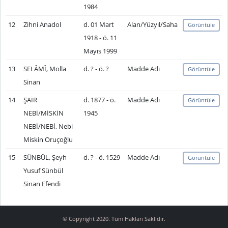
1984
12
Zihni Anadol
d. 01 Mart
Alan/Yüzyıl/Saha
Görüntüle
1918 - ö. 11
Mayıs 1999
13
SELÂMÎ, Molla
d. ? - ö. ?
Madde Adı
Görüntüle
Sinan
14
ŞAİR
d. 1877 - ö.
Madde Adı
Görüntüle
NEBİ/MİSKİN
1945
NEBİ/NEBİ, Nebi
Miskin Oruçoğlu
15
SÜNBÜL, Şeyh
d. ? - ö. 1529
Madde Adı
Görüntüle
Yusuf Sünbül
Sinan Efendi
© Copyright 2020. Tüm Hakları Saklıdır.