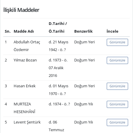
İlişkili Maddeler
D.Tarihi /
Sn.
Madde Adı
Ö.Tarihi
Benzerlik
İncele
1
Abdullah Ortaç
d. 21 Mayıs
Doğum Yeri
Görüntüle
Özdemir
1942 - ö. ?
2
Yılmaz Bozan
d. 1973 - ö.
Doğum Yeri
Görüntüle
07 Aralık
2016
3
Hasan Erkek
d. 01 Mayıs
Doğum Yeri
Görüntüle
1970 - ö. ?
4
MURTEZA
d. 1974 - ö. ?
Doğum Yılı
Görüntüle
HESENHÂNÎ
5
Levent Şentürk
d. 06
Doğum Yılı
Görüntüle
Temmuz