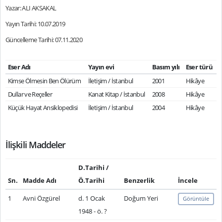
Yazar: ALI AKSAKAL
Yayın Tarihi: 10.07.2019
Güncelleme Tarihi: 07.11.2020
Eser Adı
Yayın evi
Basım yılı
Eser türü
Kimse Ölmesin Ben Ölürüm
İletişim / İstanbul
2001
Hikâye
Dullar ve Reçeller
Kanat Kitap / İstanbul
2008
Hikâye
Küçük Hayat Ansiklopedisi
İletişim / İstanbul
2004
Hikâye
İlişkili Maddeler
D.Tarihi /
Sn.
Madde Adı
Ö.Tarihi
Benzerlik
İncele
1
Avni Özgürel
d. 1 Ocak
Doğum Yeri
Görüntüle
1948 - ö. ?