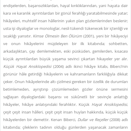
endişelerden, başarısızlıklardan, hayal kırıklıklarından, yani hayata dair
kara ve karanlık ayrıntılardan bir gönül ferahlığı yaratabilmesinde yatar;
hikâyeleri, muhtelif insan hâllerinin yakın plan gözlemlerinden beslenir;
usta işi diyaloglar ve monologlar, nesli tükendi tükenecek bir içtenliği ve
sıcaklığı yansıtır.
Kimse Ölmesin Ben Ölürüm
(2001), yeni bir hikâyeciyi
ve onun hikâyelerini müjdeleyen bir ilk kitabında; sohbetten,
arkadaşlıktan, çay demlemekten, eski püsküden, gemilerden, kısacası
küçük ayrıntılardan büyük yaşama sevinci çıkartan hikayeler yer alır.
Küçük Hayat Ansiklopedisi
(2004) adlı ikinci hikâye kitabı, Biberci’nin
görünür hâle getirdiği hikâyelerin ve kahramanların farklılığıyla dikkat
çeker. Onun hikâyelerinde altı çizilmesi gereken bir özellik de durumları
betimlemeden, ayrıştırıp çözümlemeden gözler önüne sermesini
sağlayan diyaloglardaki başarısı ve sükûnetli bir sevinçle anlattığı
hikâyeler, hikâye anlatışındaki ferahlıktır. Küçük
Hayat Ansiklopedisi
,
çeşit çeşit insan hâlleri, çeşit çeşit insan huyları hakkında, küçük küçük
hikâyelerden bir demettir. Kenan Biberci,
Dullar ve Reçeller
(2008) adlı
kitabında; çileklerin tadının olduğu günlerden yaşanacak zamanların