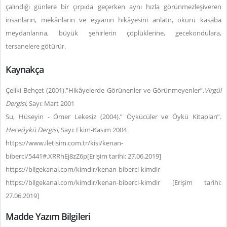
çalındığı günlere bir çırpıda geçerken aynı hızla görünmezleşiveren
insanların, mekânların ve eşyanın hikâyesini anlatır, okuru kasaba
meydanlarına, büyük şehirlerin çöplüklerine, gecekondulara,
tersanelere götürür.
Kaynakça
Çeliki Behçet (2001).”Hikâyelerde Görünenler ve Görünmeyenler”.
Virgül
Dergisi
, Sayı: Mart 2001
Su, Hüseyin - Ömer Lekesiz (2004).” Öykücüler ve Öykü Kitapları”.
Heceöykü Dergisi,
Sayı: Ekim-Kasım 2004
https://www.iletisim.com.tr/kisi/kenan-
biberci/5441#.XRRhEj8zZ6p
[
Erişim tarihi: 27.06.2019]
https://bilgekanal.com/kimdir/kenan-biberci-kimdir
https://bilgekanal.com/kimdir/kenan-biberci-kimdir [Erişim tarihi:
27.06.2019]
Madde Yazım Bilgileri