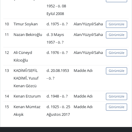
1952 - ö. 08
Eylül 2008
10
Timur Soykan
d. 1975 - ö. ?
Alan/Yüzyıl/Saha
Görüntüle
11
Nazan Bekiroğlu
d. 3 Mayıs
Alan/Yüzyıl/Saha
Görüntüle
1957 - ö. ?
12
Ali Cüneyd
d. 1976 - ö. ?
Alan/Yüzyıl/Saha
Görüntüle
Kılcıoğlu
13
KADİMÎ/SEFİL
d. 20.08.1953
Madde Adı
Görüntüle
KADİMÎ, Yusuf
- ö. ?
Kenan Gözcü
14
Kenan Erzurum
d. 1948 - ö. ?
Madde Adı
Görüntüle
15
Kenan Mümtaz
d. 1925 - ö. 25
Madde Adı
Görüntüle
Akışık
Ağustos 2017