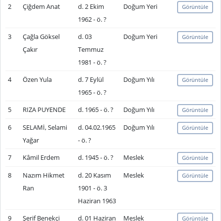
2
Çiğdem Anat
d. 2 Ekim
Doğum Yeri
Görüntüle
1962 - ö. ?
3
Çağla Göksel
d. 03
Doğum Yeri
Görüntüle
Çakır
Temmuz
1981 - ö. ?
4
Özen Yula
d. 7 Eylül
Doğum Yılı
Görüntüle
1965 - ö. ?
5
RIZA PUYENDE
d. 1965 - ö. ?
Doğum Yılı
Görüntüle
6
SELAMİ, Selami
d. 04.02.1965
Doğum Yılı
Görüntüle
Yağar
- ö. ?
7
Kâmil Erdem
d. 1945 - ö. ?
Meslek
Görüntüle
8
Nazım Hikmet
d. 20 Kasım
Meslek
Görüntüle
Ran
1901 - ö. 3
Haziran 1963
9
Şerif Benekçi
d. 01 Haziran
Meslek
Görüntüle