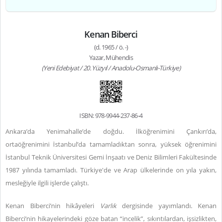
Kenan Biberci
(d. 1965 / ö. -)
Yazar, Mühendis
(Yeni Edebiyat / 20. Yüzyıl / Anadolu-Osmanlı-Türkiye)
ISBN: 978-9944-237-86-4
Ankara’da Yenimahalle’de doğdu. İlköğrenimini Çankırı’da,
ortaöğrenimini İstanbul’da tamamladıktan sonra, yüksek öğrenimini
İstanbul Teknik Üniversitesi Gemi İnşaatı ve Deniz Bilimleri Fakültesinde
1987 yılında tamamladı. Türkiye'de ve Arap ülkelerinde on yıla yakın,
mesleğiyle ilgili işlerde çalıştı.
Kenan Biberci’nin hikâyeleri
Varlık
dergisinde yayımlandı.
Kenan
Biberci’nin hikayelerindeki göze batan “incelik”, sıkıntılardan, işsizlikten,