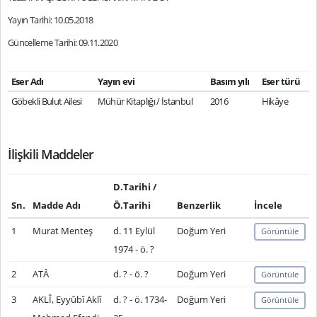
Yayın Tarihi: 10.05.2018
Güncelleme Tarihi: 09.11.2020
Eser Adı
Yayın evi
Basım yılı
Eser türü
Göbekli Bulut Ailesi
Mühür Kitaplığı / İstanbul
2016
Hikâye
İlişkili Maddeler
D.Tarihi /
Sn.
Madde Adı
Ö.Tarihi
Benzerlik
İncele
1
Murat Menteş
d. 11 Eylül
Doğum Yeri
Görüntüle
1974 - ö. ?
2
ATÂ
d. ? - ö. ?
Doğum Yeri
Görüntüle
3
AKLÎ, Eyyûbî Aklî
d. ? - ö. 1734-
Doğum Yeri
Görüntüle