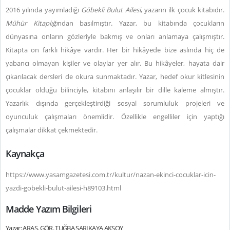
2016 yılında yayımladığı
Göbekli Bulut Ailesi
, yazarın ilk çocuk kitabıdır.
Mühür Kitaplığı
ndan basılmıştır. Yazar, bu kitabında çocukların
dünyasına onların gözleriyle bakmış ve onları anlamaya çalışmıştır.
Kitapta on farklı hikâye vardır. Her bir hikâyede bize aslında hiç de
yabancı olmayan kişiler ve olaylar yer alır. Bu hikâyeler, hayata dair
çıkarılacak dersleri de okura sunmaktadır. Yazar, hedef okur kitlesinin
çocuklar olduğu bilinciyle, kitabını anlaşılır bir dille kaleme almıştır.
Yazarlık dışında gerçekleştirdiği sosyal sorumluluk projeleri ve
oyunculuk çalışmaları önemlidir. Özellikle engelliler için yaptığı
çalışmalar dikkat çekmektedir.
Kaynakça
https://www.yasamgazetesi.com.tr/kultur/nazan-ekinci-cocuklar-icin-
yazdi-gobekli-bulut-ailesi-h89103.html
Madde Yazım Bilgileri
Yazar: ARAŞ. GÖR. TUĞBA SARIKAYA AKSOY