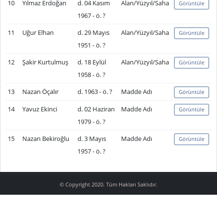
10
Yılmaz Erdoğan
d. 04 Kasım
Alan/Yüzyıl/Saha
Görüntüle
1967 - ö. ?
11
Uğur Elhan
d. 29 Mayıs
Alan/Yüzyıl/Saha
Görüntüle
1951 - ö. ?
12
Şakir Kurtulmuş
d. 18 Eylül
Alan/Yüzyıl/Saha
Görüntüle
1958 - ö. ?
13
Nazan Öçalır
d. 1963 - ö. ?
Madde Adı
Görüntüle
14
Yavuz Ekinci
d. 02 Haziran
Madde Adı
Görüntüle
1979 - ö. ?
15
Nazan Bekiroğlu
d. 3 Mayıs
Madde Adı
Görüntüle
1957 - ö. ?
© Copyright 2020. Tüm Hakları Saklıdır.