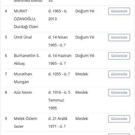
Mehmed Efendi
35
4
MURAT
d. 1965 - ö.
Doğum Yılı
Görüntüle
OZANOĞLU,
2013
Durdağı Özen
5
Ümit Ünal
d. 14 Nisan
Doğum Yılı
Görüntüle
1965 - ö. ?
6
Burhanettin S.
d. 14 Haziran
Doğum Yılı
Görüntüle
Akbaş
1965 - ö. ?
7
Murathan
d. 1955 - ö. ?
Meslek
Görüntüle
Mungan
8
Aziz Nesin
d. 1916 - ö. 5
Meslek
Görüntüle
Temmuz
1995
9
Melek Özlem
d. 21 Aralık
Meslek
Görüntüle
Sezer
1971 - ö. ?