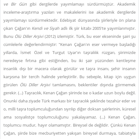
ve Bir Gün
gibi dergilerde yayımlamayı sürdürmüştür. Akademik
inceleme-araştırma yazıları ve makalelerini ise akademik dergilerde
yayımlamayı sürdürmektedir. Edebiyat dünyasında şiirleriyle ön plana
çıkan Çağan'ın
Kendi ve Siyah
adlı ilk şiir kitabı 2005'te yayımlanmıştır.
Bunu
Ölü Diller Arşivi
(2012) izlemiştir. Türk, bu eser ekseninde şairi şu
cümlelerle değerlendirmiştir: "Kenan Çağan'ın eser vermeye başladığı
yıllarda, İsmet Özel ve Turgut Uyar'ın taşralılık rüzgarı, şiirimizde
neredeyse fırtına gibi estiğinden, bu iki şair yüzünden kentleşme
insanlık dışı bir macera olarak görülür ve taşra insanı, şehir insanın
karşısına bir tercih halinde yerleştirilir. Bu sebeple, kitap için uygun
görülen
Ölü Diller Arşivi
tamlamasını, beklentiler dışında görmemek
gerekir. (...) Taşracılık, Kenan Çağan şiirinde ise o kadar uzun boylu değil.
Onunki daha ziyade Türk markası bir taşracılık şeklinde tezahür eder ve
o, milli taşra toplumculuğundan sıyrılıp diğer doksan şairlerinin, küresel
ama sosyalistçe toplumculuğunu yakalayamaz. (...) Kenan Çağan,
toplumcu mudur, hayır olamamıştır. Bireysel de değildir. Çünkü Kenan
Çağan, şiirde bize mecburiyetten yakışan bireysel durmaya, tabiatıyla