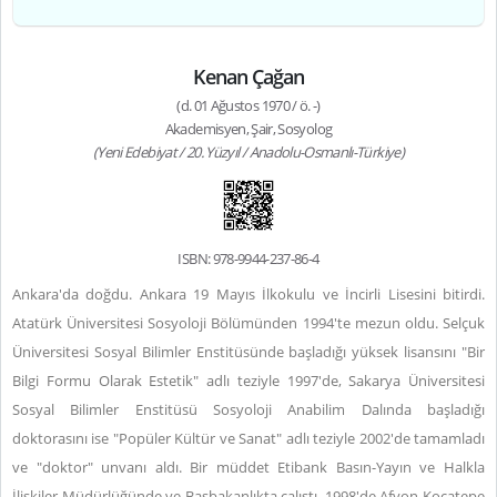
Kenan Çağan
(d. 01 Ağustos 1970 / ö. -)
Akademisyen, Şair, Sosyolog
(Yeni Edebiyat / 20. Yüzyıl / Anadolu-Osmanlı-Türkiye)
ISBN: 978-9944-237-86-4
Ankara'da doğdu. Ankara 19 Mayıs İlkokulu ve İncirli Lisesini bitirdi.
Atatürk Üniversitesi Sosyoloji Bölümünden 1994'te mezun oldu. Selçuk
Üniversitesi Sosyal Bilimler Enstitüsünde başladığı yüksek lisansını "Bir
Bilgi Formu Olarak Estetik" adlı teziyle 1997'de, Sakarya Üniversitesi
Sosyal Bilimler Enstitüsü Sosyoloji Anabilim Dalında başladığı
doktorasını ise "Popüler Kültür ve Sanat" adlı teziyle 2002'de tamamladı
ve "doktor" unvanı aldı. Bir müddet Etibank Basın-Yayın ve Halkla
İlişkiler Müdürlüğünde ve Başbakanlıkta çalıştı. 1998'de Afyon Kocatepe