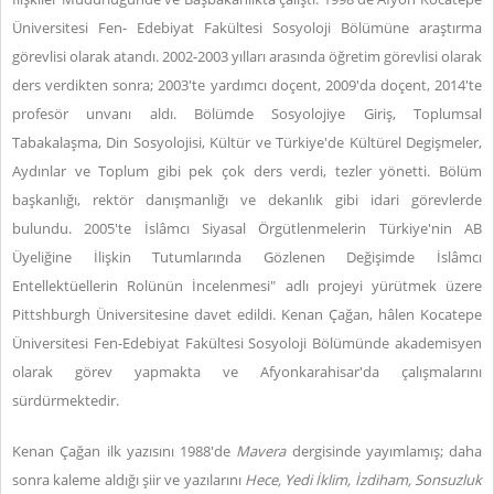
Üniversitesi Fen- Edebiyat Fakültesi Sosyoloji Bölümüne araştırma
görevlisi olarak atandı. 2002-2003 yılları arasında öğretim görevlisi olarak
ders verdikten sonra; 2003'te yardımcı doçent, 2009'da doçent, 2014'te
profesör unvanı aldı. Bölümde Sosyolojiye Giriş, Toplumsal
Tabakalaşma, Din Sosyolojisi, Kültür ve Türkiye'de Kültürel Degişmeler,
Aydınlar ve Toplum gibi pek çok ders verdi, tezler yönetti. Bölüm
başkanlığı, rektör danışmanlığı ve dekanlık gibi idari görevlerde
bulundu. 2005'te İslâmcı Siyasal Örgütlenmelerin Türkiye'nin AB
Üyeliğine İlişkin Tutumlarında Gözlenen Değişimde İslâmcı
Entellektüellerin Rolünün İncelenmesi" adlı projeyi yürütmek üzere
Pittshburgh Üniversitesine davet edildi. Kenan Çağan, hâlen Kocatepe
Üniversitesi Fen-Edebiyat Fakültesi Sosyoloji Bölümünde akademisyen
olarak görev yapmakta ve Afyonkarahisar'da çalışmalarını
sürdürmektedir.
Kenan Çağan ilk yazısını 1988'de
Mavera
dergisinde yayımlamış; daha
sonra kaleme aldığı şiir ve yazılarını
Hece, Yedi İklim, İzdiham, Sonsuzluk