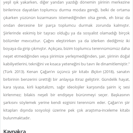
yeşil ışık yakarken, diğer yandan yazdığı dönemin şiirinin merkezine
birilerince dayatılan toplumcu durma modası gereği, belki de ortama
çıkarken yüzünün kızarmasını istemediğinden olsa gerek, eh biraz da
ondan dercesine bir parça toplumcu durmak zorunda kalmıştır.
Şiirlerinde eskimiş bir taşracı olduğu ya da sosyalist olamadığı birçok
bölümler mevcuttur. Çağını eleştirirken ya da izlerken dediğimiz iki
boyaya da girip çıkmıştır. Açıkçası, bizim toplumcu terennümümüz daha
neşet etmediğinden veya şiirimize yerleşmediğinden, şair, şiirinin doğal
kabiliyetlerini, tekniğini ve kısaca yeteneğini bu tavrı ile dinamitlemiştir."
(Türk 2013). Kenan Çağan’ın üçüncü şiir kitabı
Bıçkın
(2018), sanatın
birbirinin benzerini ürettiği bir anlayışa itiraz geliştirir. Gündelik hayat,
kara siyasa, kirli kapitalizm, sağır ideolojiler karşısında şairin iç sesi
kirlenmez; bilakis neşeli bir endişeye bürünmeyi seçer. Başkasının
şarkısını söylemek yerine kendi ezgisini terennüm eder. Çağan'ın şiir
kitapları dışında sosyoloji üzerine pek çok araştıma-inceleme kitabı
bulunmaktadır.
Kaynakça