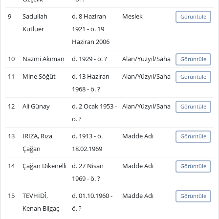
9
Sadullah
d. 8 Haziran
Meslek
Görüntüle
Kutluer
1921 - ö. 19
Haziran 2006
10
Nazmi Akıman
d. 1929 - ö. ?
Alan/Yüzyıl/Saha
Görüntüle
11
Mine Söğüt
d. 13 Haziran
Alan/Yüzyıl/Saha
Görüntüle
1968 - ö. ?
12
Ali Günay
d. 2 Ocak 1953 -
Alan/Yüzyıl/Saha
Görüntüle
ö. ?
13
IRIZA, Rıza
d. 1913 - ö.
Madde Adı
Görüntüle
Çağan
18.02.1969
14
Çağan Dikenelli
d. 27 Nisan
Madde Adı
Görüntüle
1969 - ö. ?
15
TEVHİDÎ,
d. 01.10.1960 -
Madde Adı
Görüntüle
Kenan Bilgaç
ö. ?