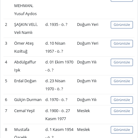
MEHMAN,
Yusuf Aydos
2
ŞAŞKIN VELİ,
d. 1935 - ö. ?
Doğum Yeri
Görüntüle
Veli Namlı
3
Ömer Ateş
d. 10 Nisan
Doğum Yeri
Görüntüle
Kızıltuğ
1957 - ö. ?
4
Abdülgaffur
d. 01 Ekim 1970
Doğum Yılı
Görüntüle
Işık
- ö. ?
5
Erdal Doğan
d. 23 Nisan
Doğum Yılı
Görüntüle
1970 - ö. ?
6
Gülçin Durman
d. 1970 - ö. ?
Doğum Yılı
Görüntüle
7
Cemal Yeşil
d. 1900 - ö. 27
Meslek
Görüntüle
Kasım 1977
8
Mustafa
d. 1 Kasım 1954
Meslek
Görüntüle
Özçelik
- ö. ?