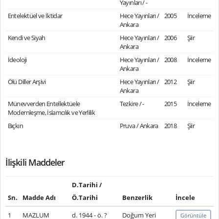
Yayınları / -
Entelektüel ve İktidar
Hece Yayınları /
2005
İnceleme
Ankara
Kendi ve Siyah
Hece Yayınları /
2006
Şiir
Ankara
İdeoloji
Hece Yayınları /
2008
İnceleme
Ankara
Ölü Diller Arşivi
Hece Yayınları /
2012
Şiir
Ankara
Münevverden Entellektüele
Tezkire / -
2015
İnceleme
Modernleşme, İslamcılık ve Yerlilik
Bıçkın
Pruva / Ankara
2018
Şiir
İlişkili Maddeler
D.Tarihi /
Sn.
Madde Adı
Ö.Tarihi
Benzerlik
İncele
1
MAZLUM
d. 1944 - ö. ?
Doğum Yeri
Görüntüle