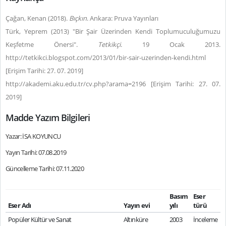
Çağan, Kenan (2018).
Bıçkın
. Ankara: Pruva Yayınları
Türk, Yeprem (2013) "Bir Şair Üzerinden Kendi Toplumuculuğumuzu
Keşfetme Önersi".
Tetkikçi
. 19 Ocak 2013.
http://tetkikci.blogspot.com/2013/01/bir-sair-uzerinden-kendi.html
[Erişim Tarihi: 27. 07. 2019]
http://akademi.aku.edu.tr/cv.php?arama=2196 [Erişim Tarihi: 27. 07.
2019]
Madde Yazım Bilgileri
Yazar: İSA KOYUNCU
Yayın Tarihi: 07.08.2019
Güncelleme Tarihi: 07.11.2020
Basım
Eser
Eser Adı
Yayın evi
yılı
türü
Popüler Kültür ve Sanat
Altınküre
2003
İnceleme